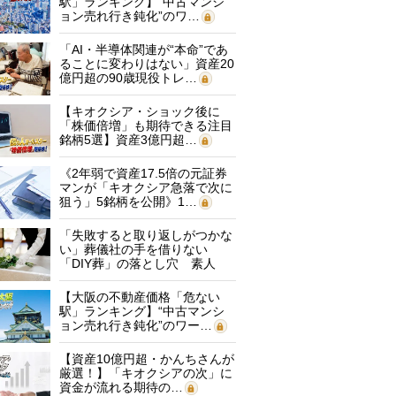
駅」ランキング】“中古マンシ
ョン売れ行き鈍化”のワ…
「AI・半導体関連が“本命”であ
ることに変わりはない」資産20
億円超の90歳現役トレ…
【キオクシア・ショック後に
「株価倍増」も期待できる注目
銘柄5選】資産3億円超…
《2年弱で資産17.5倍の元証券
マンが「キオクシア急落で次に
狙う」5銘柄を公開》1…
「失敗すると取り返しがつかな
い」葬儀社の手を借りない
「DIY葬」の落とし穴 素人
に…
【大阪の不動産価格「危ない
駅」ランキング】“中古マンシ
ョン売れ行き鈍化”のワー…
【資産10億円超・かんちさんが
厳選！】「キオクシアの次」に
資金が流れる期待の…