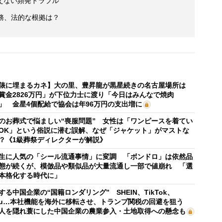
えない頻発トラブル
務、法的な根拠は？
俵に埋まるカネ】大の里、豊昇龍が黒星続きの名古屋場所は
賞金2826万円」が下位力士に渡り「今日はみんなで焼肉
」 金星4個配給で協会は年96万円の支出増に
のお葬式で悩ましい“喪服問題” 女性は「ワンピースを着てい
OK」という俗説に潜む誤解、なぜ「ジャケット」がマストな
？《1級葬祭ディレクターが解説》
生に人気の「シール流通事情」に変調 「ボンドロ」は依然品
態が続くが、模倣品や類似品が大量流通し一部で値崩れ 「選
本格化する時代に」
する中国企業の“国籍ロンダリング” SHEIN、TikTok、
mu…本社機能を海外に移転させ、トランプ関税の回避を狙う
人を隠れ蓑にした中国企業の農業参入・土地取得への懸念も