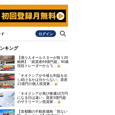
ンド
ログイン
ンキング
【億り人オールスターが狙う20
銘柄】「総資産69億円超」90歳
現役トレーダーから“1…
「キオクシアが今後も利益を出
し続けるかは分からない」資産
11億円の個人投資家…
「キオクシアが再び株価10万円
になる日は遠い」資産3億円超
のサラリーマン投資家…
【首都圏の不動産価格「危ない