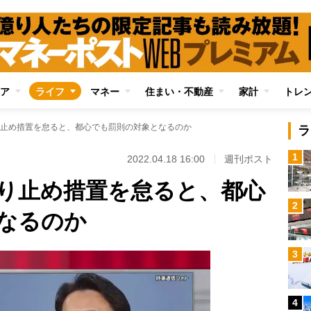
ア
ライフ
マネー
住まい・不動産
家計
トレ
止め措置を怠ると、都心でも罰則の対象となるのか
ラ
1
2022.04.18 16:00
週刊ポスト
り止め措置を怠ると、都心
2
なるのか
3
4