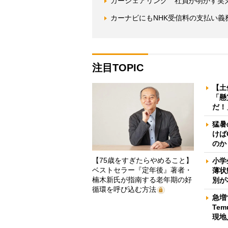
カーシェアリング 社員が明かす笑
カーナビにもNHK受信料の支払い義
注目TOPIC
【土
「懸
だ！
猛暑
けば
のか
【75歳をすぎたらやめること】
小学
ベストセラー『定年後』著者・
薄状
楠木新氏が指南する老年期の好
別が
循環を呼び込む方法
急増
Te
現地