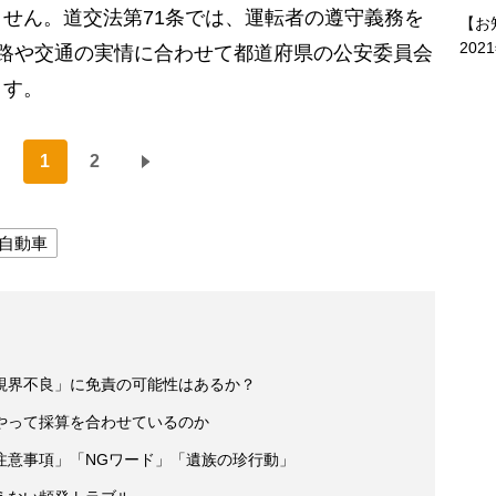
せん。道交法第71条では、運転者の遵守義務を
【お
202
路や交通の実情に合わせて都道府県の公安委員会
ます。
1
2
自動車
視界不良」に免責の可能性はあるか？
やって採算を合わせているのか
注意事項」「NGワード」「遺族の珍行動」