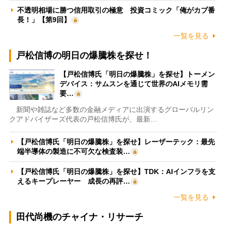
不透明相場に勝つ信用取引の極意 投資コミック「俺がカブ番
長！」【第9回】
一覧を見る
戸松信博の明日の爆騰株を探せ！
【戸松信博氏「明日の爆騰株」を探せ】トーメン
デバイス：サムスンを通じて世界のAIメモリ需
要…
新聞や雑誌など多数の金融メディアに出演するグローバルリン
クアドバイザーズ代表の戸松信博氏が、最新…
【戸松信博氏「明日の爆騰株」を探せ】レーザーテック：最先
端半導体の製造に不可欠な検査装…
【戸松信博氏「明日の爆騰株」を探せ】TDK：AIインフラを支
えるキープレーヤー 成長の再評…
一覧を見る
田代尚機のチャイナ・リサーチ