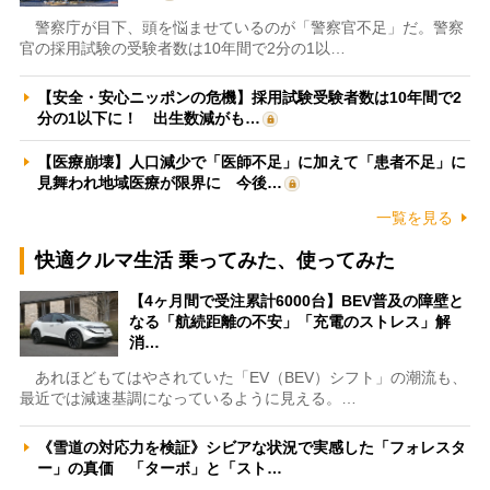
警察庁が目下、頭を悩ませているのが「警察官不足」だ。警察
官の採用試験の受験者数は10年間で2分の1以…
【安全・安心ニッポンの危機】採用試験受験者数は10年間で2
分の1以下に！ 出生数減がも…
【医療崩壊】人口減少で「医師不足」に加えて「患者不足」に
見舞われ地域医療が限界に 今後…
一覧を見る
快適クルマ生活 乗ってみた、使ってみた
【4ヶ月間で受注累計6000台】BEV普及の障壁と
なる「航続距離の不安」「充電のストレス」解
消…
あれほどもてはやされていた「EV（BEV）シフト」の潮流も、
最近では減速基調になっているように見える。…
《雪道の対応力を検証》シビアな状況で実感した「フォレスタ
ー」の真価 「ターボ」と「スト…