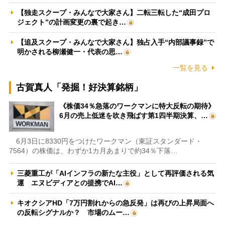
【独走スクープ・みんなで大家さん】二転三転した“成田プロ
ジェクト”の計画変更の裏で起き…
【追及スクープ・みんなで大家さん】独占入手“内部議事録”で
明かされる柳瀬健一・代表の思…
一覧を見る
古賀真人「発掘！好決算銘柄」
《株価34％急落のワークマンに特大反転の期待》
6月の売上低迷を吹き飛ばす第1四半期決算、…
6月3日に8330円をつけたワークマン（東証スタンダード・
7564）の株価は、わずか1カ月あまりで約34％下落…
三菱重工が「AIインフラの新たな主役」として再評価される気
運 エヌビディアとの提携でAI…
キオクシアHD「7万円割れからの急反発」は再びの上昇局面へ
の反転シグナルか？ 市場のムー…