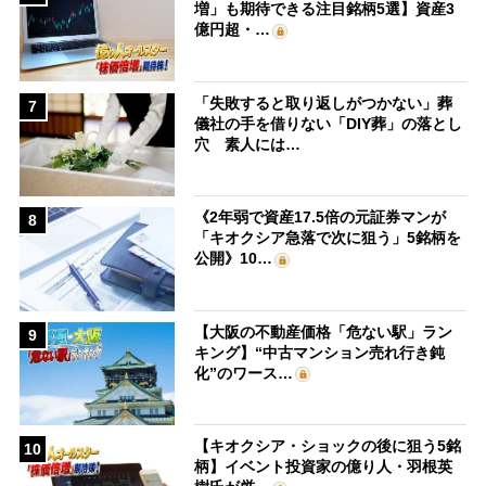
増」も期待できる注目銘柄5選】資産3
億円超・…
「失敗すると取り返しがつかない」葬
7
儀社の手を借りない「DIY葬」の落とし
穴 素人には…
《2年弱で資産17.5倍の元証券マンが
8
「キオクシア急落で次に狙う」5銘柄を
公開》10…
【大阪の不動産価格「危ない駅」ラン
9
キング】“中古マンション売れ行き鈍
化”のワース…
【キオクシア・ショックの後に狙う5銘
10
柄】イベント投資家の億り人・羽根英