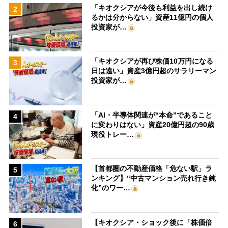
「キオクシアが今後も利益を出し続け
2
るかは分からない」資産11億円の個人
投資家が…
「キオクシアが再び株価10万円になる
3
日は遠い」資産3億円超のサラリーマン
投資家が…
「AI・半導体関連が“本命”であること
4
に変わりはない」資産20億円超の90歳
現役トレー…
【首都圏の不動産価格「危ない駅」ラ
5
ンキング】“中古マンション売れ行き鈍
化”のワー…
【キオクシア・ショック後に「株価倍
6