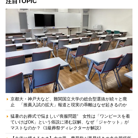
注目TOPIC
京都大・神戸大など、難関国立大学の総合型選抜が続々と廃
止 「推薦入試の拡大」報道と現実の乖離はなぜ起きるのか
猛暑のお葬式で悩ましい“喪服問題” 女性は「ワンピースを着
ていけばOK」という俗説に潜む誤解、なぜ「ジャケット」が
マストなのか？《1級葬祭ディレクターが解説》