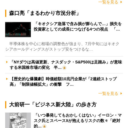
一覧を見る
森口亮「まるわかり市況分析」
「キオクシア急落で含み損が膨らんで…」損失を
投資家としての成長につなげる4つの視点 「…
半導体株を中心に相場の調整色が強まり、7月中旬にはキオク
シアホールディングスがストップ安をつけるな…
「NYダウは高値更新、ナスダック・S&P500は足踏み」が意味
する米国株市場の変化 半…
【歴史的な爆騰劇】時価総額10兆円企業が「2連続ストップ
高」「制限値幅拡大」の衝撃 フ…
一覧を見る
大前研一「ビジネス新大陸」の歩き方
「いつ暴発してもおかしくはない」イーロン・マ
スク氏とスペースXが抱えるリスクの数々「絶対
的…