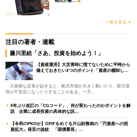
樹氏が厳…
一覧を見る
注目の著者・連載
藤川里絵「さあ、投資を始めよう！」
【資産運用】大災害時に慌てないために平時から
備えておきたい3つのポイント「資産の棚卸し…
大規模な災害が起きると、株式市場が大きく動いたり、取引環
境が不安定になったりすることがある。一方…
5年ぶり改訂の「CGコード」、何が変わったのかポイントを解
説 企業に成長投資の具体的な説…
【令和のPKOか】GPIFをめぐる片山財務相の「円資産への投
資拡大」発言の波紋 「国債重視」…