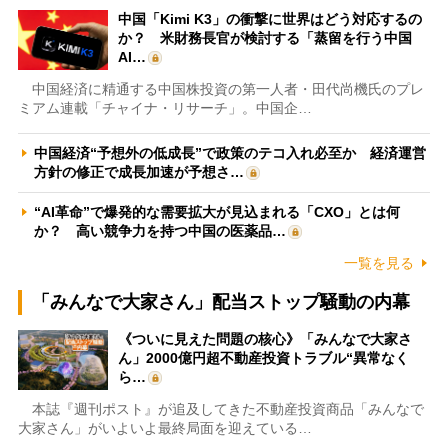
中国「Kimi K3」の衝撃に世界はどう対応するの
か？ 米財務長官が検討する「蒸留を行う中国
AI…
中国経済に精通する中国株投資の第一人者・田代尚機氏のプレ
ミアム連載「チャイナ・リサーチ」。中国企…
中国経済“予想外の低成長”で政策のテコ入れ必至か 経済運営
方針の修正で成長加速が予想さ…
“AI革命”で爆発的な需要拡大が見込まれる「CXO」とは何
か？ 高い競争力を持つ中国の医薬品…
一覧を見る
「みんなで大家さん」配当ストップ騒動の内幕
《ついに見えた問題の核心》「みんなで大家さ
ん」2000億円超不動産投資トラブル“異常なく
ら…
本誌『週刊ポスト』が追及してきた不動産投資商品「みんなで
大家さん」がいよいよ最終局面を迎えている…