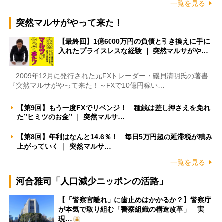
一覧を見る
突然マルサがやって来た！
【最終回】1億6000万円の負債と引き換えに手に
入れたプライスレスな経験 ｜ 突然マルサがや…
2009年12月に発行された元FXトレーダー・磯貝清明氏の著書
『突然マルサがやって来た！～FXで10億円稼い…
【第9回】もう一度FXでリベンジ！ 種銭は差し押さえを免れ
た”ヒミツのお金” ｜ 突然マルサ…
【第8回】年利はなんと14.6％！ 毎日5万円超の延滞税が積み
上がっていく ｜ 突然マルサ…
一覧を見る
河合雅司「人口減少ニッポンの活路」
【「警察官離れ」に歯止めはかかるか？】警察庁
が本気で取り組む「警察組織の構造改革」 実
現…