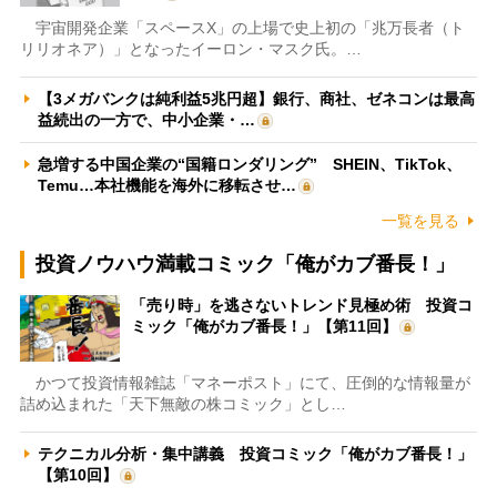
宇宙開発企業「スペースX」の上場で史上初の「兆万長者（ト
リリオネア）」となったイーロン・マスク氏。…
【3メガバンクは純利益5兆円超】銀行、商社、ゼネコンは最高
益続出の一方で、中小企業・…
急増する中国企業の“国籍ロンダリング” SHEIN、TikTok、
Temu…本社機能を海外に移転させ…
一覧を見る
投資ノウハウ満載コミック「俺がカブ番長！」
「売り時」を逃さないトレンド見極め術 投資コ
ミック「俺がカブ番長！」【第11回】
かつて投資情報雑誌「マネーポスト」にて、圧倒的な情報量が
詰め込まれた「天下無敵の株コミック」とし…
テクニカル分析・集中講義 投資コミック「俺がカブ番長！」
【第10回】