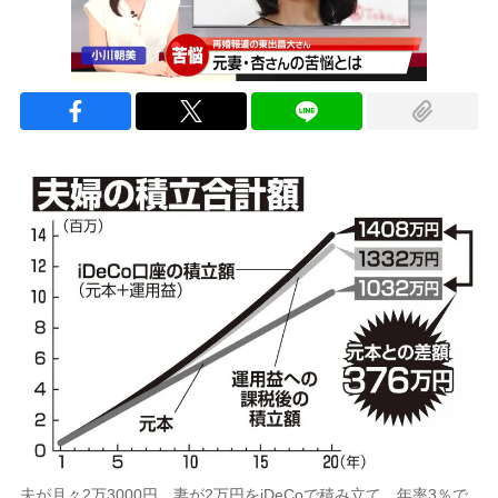
夫が月々2万3000円、妻が2万円をiDeCoで積み立て、年率3％で