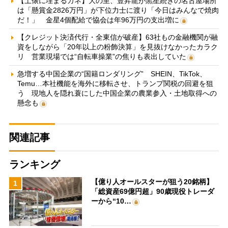
【土俵に埋まるカネ】大の里、豊昇龍が黒星続きの名古屋場所
は「懸賞金2826万円」が下位力士に渡り「今日はみんなで焼肉
だ！」 金星4個配給で協会は年96万円の支出増に
【クレジット決済代行・全東信が破産】63社もの金融機関が融
資をしながら「20年以上の粉飾決算」を見抜けなかったカラク
リ 営業現場では“自転車操業”の焦りも表出していた
急増する中国企業の“国籍ロンダリング” SHEIN、TikTok、
Temu…本社機能を海外に移転させ、トランプ関税の回避を狙
う 現地人を隠れ蓑にした中国企業の農業参入・土地取得への
懸念も
関連記事
ランキング
【億り人オールスターが狙う20銘柄】
1
「総資産69億円超」90歳現役トレーダ
ーから“10…