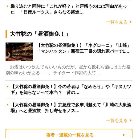
乗り込むと同時に「これが軽？」と戸惑うのには理由があっ
た 「日産ルークス」さらなる躍進…
一覧を見る
大竹聡の「昼酒御免！」
【大竹聡の昼酒御免！】「ネグローニ」「山崎」
「マンハッタン」新宿三丁目の隠れ家バーで1…
お酒はいつ飲んでもいいものだが、昼から飲むお酒にはまた格
別の味わいがある――。ライター・作家の大竹…
【大竹聡の昼酒御免！】今の若者は「なめろう」や「キヌカツ
ギ」を知らないって本当？ 昔の…
【大竹聡の昼酒御免！】京急線で多摩川越えて「川崎の大衆酒
場」へと昼酒旅 押し寄せるノス…
一覧を見る
著者・連載の一覧を見る