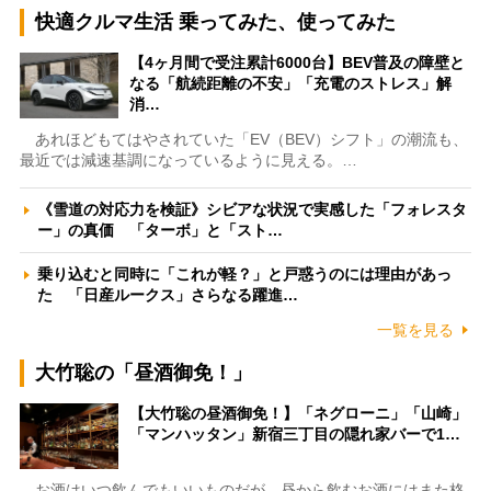
快適クルマ生活 乗ってみた、使ってみた
【4ヶ月間で受注累計6000台】BEV普及の障壁と
なる「航続距離の不安」「充電のストレス」解
消…
あれほどもてはやされていた「EV（BEV）シフト」の潮流も、
最近では減速基調になっているように見える。…
《雪道の対応力を検証》シビアな状況で実感した「フォレスタ
ー」の真価 「ターボ」と「スト…
乗り込むと同時に「これが軽？」と戸惑うのには理由があっ
た 「日産ルークス」さらなる躍進…
一覧を見る
大竹聡の「昼酒御免！」
【大竹聡の昼酒御免！】「ネグローニ」「山崎」
「マンハッタン」新宿三丁目の隠れ家バーで1…
お酒はいつ飲んでもいいものだが、昼から飲むお酒にはまた格