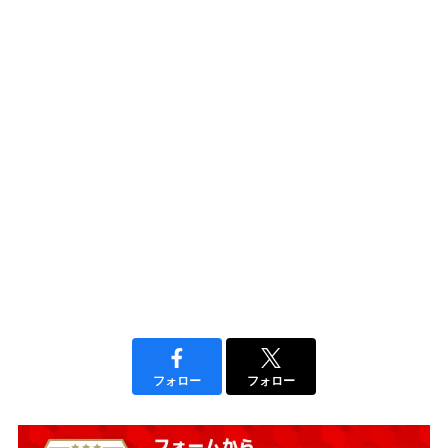
フォロー
フォロー