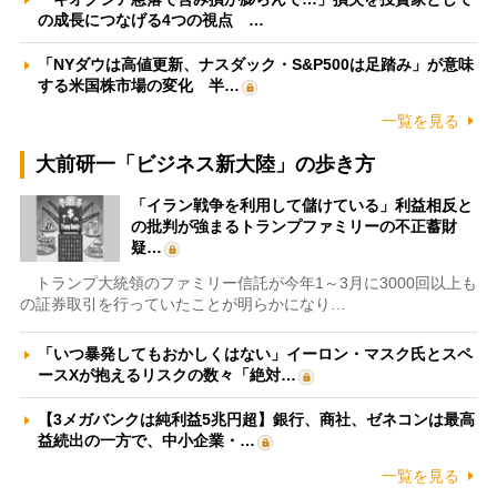
の成長につなげる4つの視点 …
「NYダウは高値更新、ナスダック・S&P500は足踏み」が意味
する米国株市場の変化 半…
一覧を見る
大前研一「ビジネス新大陸」の歩き方
「イラン戦争を利用して儲けている」利益相反と
の批判が強まるトランプファミリーの不正蓄財
疑…
トランプ大統領のファミリー信託が今年1～3月に3000回以上も
の証券取引を行っていたことが明らかになり…
「いつ暴発してもおかしくはない」イーロン・マスク氏とスペ
ースXが抱えるリスクの数々「絶対…
【3メガバンクは純利益5兆円超】銀行、商社、ゼネコンは最高
益続出の一方で、中小企業・…
一覧を見る