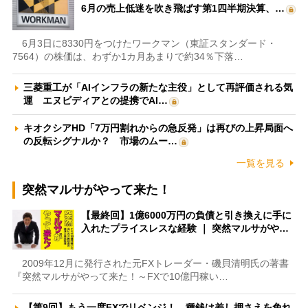
6月の売上低迷を吹き飛ばす第1四半期決算、…
6月3日に8330円をつけたワークマン（東証スタンダード・
7564）の株価は、わずか1カ月あまりで約34％下落…
三菱重工が「AIインフラの新たな主役」として再評価される気
運 エヌビディアとの提携でAI…
キオクシアHD「7万円割れからの急反発」は再びの上昇局面へ
の反転シグナルか？ 市場のムー…
一覧を見る
突然マルサがやって来た！
【最終回】1億6000万円の負債と引き換えに手に
入れたプライスレスな経験 ｜ 突然マルサがや…
2009年12月に発行された元FXトレーダー・磯貝清明氏の著書
『突然マルサがやって来た！～FXで10億円稼い…
【第9回】もう一度FXでリベンジ！ 種銭は差し押さえを免れ