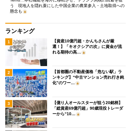
う 現地人を隠れ蓑にした中国企業の農業参入・土地取得への
懸念も
ランキング
【資産10億円超・かんちさんが厳
1
選！】「キオクシアの次」に資金が流
れる期待の高…
【首都圏の不動産価格「危ない駅」ラ
2
ンキング】“中古マンション売れ行き鈍
化”のワー…
【億り人オールスターが狙う20銘柄】
3
「総資産69億円超」90歳現役トレーダ
ーから“10…