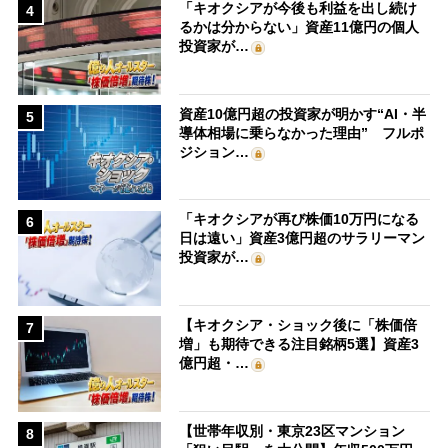
「キオクシアが今後も利益を出し続け
4
るかは分からない」資産11億円の個人
投資家が…
資産10億円超の投資家が明かす“AI・半
5
導体相場に乗らなかった理由” フルポ
ジション…
「キオクシアが再び株価10万円になる
6
日は遠い」資産3億円超のサラリーマン
投資家が…
【キオクシア・ショック後に「株価倍
7
増」も期待できる注目銘柄5選】資産3
億円超・…
【世帯年収別・東京23区マンション
8