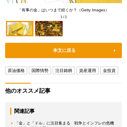
コ
「有事の金」はいつまで続くか？（Getty Images）
1
/
2
本文に戻る
原油価格
国際情勢
注目銘柄
資産運用
金投資
他のオススメ記事
関連記事
「金」と「ドル」に注目集まる 戦争とインフレの危機