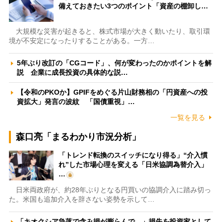
備えておきたい3つのポイント「資産の棚卸し…
大規模な災害が起きると、株式市場が大きく動いたり、取引環
境が不安定になったりすることがある。一方…
5年ぶり改訂の「CGコード」、何が変わったのかポイントを解
説 企業に成長投資の具体的な説…
【令和のPKOか】GPIFをめぐる片山財務相の「円資産への投
資拡大」発言の波紋 「国債重視」…
一覧を見る
森口亮「まるわかり市況分析」
「トレンド転換のスイッチになり得る」“介入慣
れ”した市場心理を変える「日米協調為替介入」
…
日米両政府が、約28年ぶりとなる円買いの協調介入に踏み切っ
た。米国も追加介入を辞さない姿勢を示して…
「キオクシア急落で含み損が膨らんで…」損失を投資家として