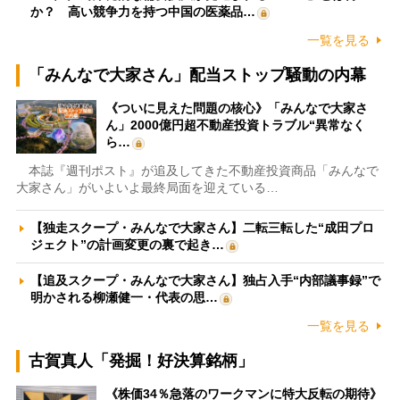
か？ 高い競争力を持つ中国の医薬品…
一覧を見る
「みんなで大家さん」配当ストップ騒動の内幕
《ついに見えた問題の核心》「みんなで大家さ
ん」2000億円超不動産投資トラブル“異常なく
ら…
本誌『週刊ポスト』が追及してきた不動産投資商品「みんなで
大家さん」がいよいよ最終局面を迎えている…
【独走スクープ・みんなで大家さん】二転三転した“成田プロ
ジェクト”の計画変更の裏で起き…
【追及スクープ・みんなで大家さん】独占入手“内部議事録”で
明かされる柳瀬健一・代表の思…
一覧を見る
古賀真人「発掘！好決算銘柄」
《株価34％急落のワークマンに特大反転の期待》