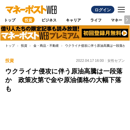
ログイン
トップ
投資
ビジネス
キャリア
ライフ
マネー
トップ
投資
金・商品・不動産
ウクライナ侵攻に伴う原油高騰は一段落か 
投資
2022.04.17 16:00
女性セブン
ウクライナ侵攻に伴う原油高騰は一段落
か 政策次第で金や原油価格の大幅下落
も
Loaded
:
100.00%
/
Unmute