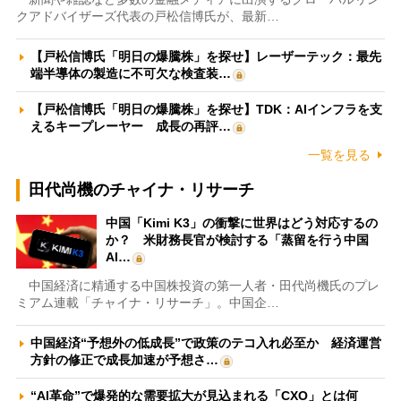
クアドバイザーズ代表の戸松信博氏が、最新…
【戸松信博氏「明日の爆騰株」を探せ】レーザーテック：最先
端半導体の製造に不可欠な検査装…
【戸松信博氏「明日の爆騰株」を探せ】TDK：AIインフラを支
えるキープレーヤー 成長の再評…
一覧を見る
田代尚機のチャイナ・リサーチ
中国「Kimi K3」の衝撃に世界はどう対応するの
か？ 米財務長官が検討する「蒸留を行う中国
AI…
中国経済に精通する中国株投資の第一人者・田代尚機氏のプレ
ミアム連載「チャイナ・リサーチ」。中国企…
中国経済“予想外の低成長”で政策のテコ入れ必至か 経済運営
方針の修正で成長加速が予想さ…
“AI革命”で爆発的な需要拡大が見込まれる「CXO」とは何