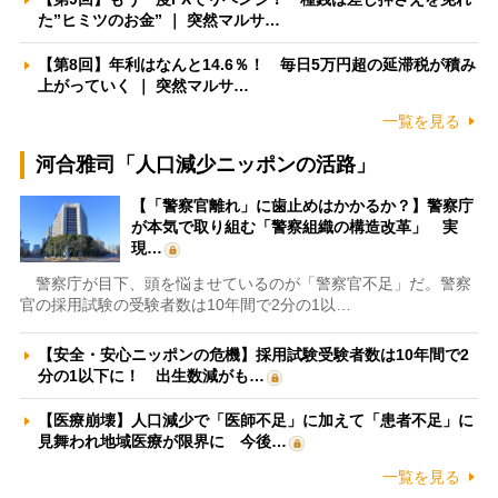
た”ヒミツのお金” ｜ 突然マルサ…
【第8回】年利はなんと14.6％！ 毎日5万円超の延滞税が積み
上がっていく ｜ 突然マルサ…
一覧を見る
河合雅司「人口減少ニッポンの活路」
【「警察官離れ」に歯止めはかかるか？】警察庁
が本気で取り組む「警察組織の構造改革」 実
現…
警察庁が目下、頭を悩ませているのが「警察官不足」だ。警察
官の採用試験の受験者数は10年間で2分の1以…
【安全・安心ニッポンの危機】採用試験受験者数は10年間で2
分の1以下に！ 出生数減がも…
【医療崩壊】人口減少で「医師不足」に加えて「患者不足」に
見舞われ地域医療が限界に 今後…
一覧を見る