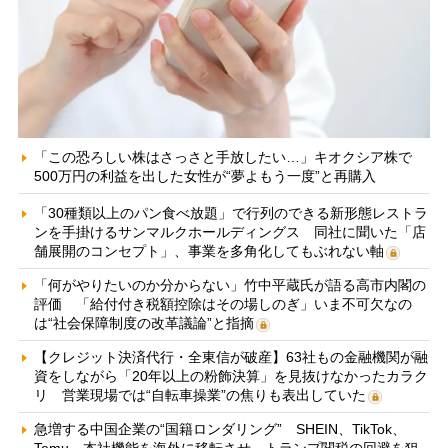
「この恐ろしい株はさっさと手放したい…」キオクシア株で
500万円の利益を出した女性が“夢よもう一度”と再購入
「30種類以上のパン食べ放題」で行列のできる新形態レストラ
ンを手掛けるサンマルクホールディングス 同社に聞いた「店
舗展開のコンセプト」、事業を多角化してもぶれない軸
「何がやりたいのか分からない」竹中平蔵氏が語る高市内閣の
評価 「給付付き税額控除はその場しのぎ」いま不可欠なの
は“社会保障制度の改革議論”と指摘
【クレジット決済代行・全東信が破産】63社もの金融機関が融
資をしながら「20年以上の粉飾決算」を見抜けなかったカラク
リ 営業現場では“自転車操業”の焦りも表出していた
急増する中国企業の“国籍ロンダリング” SHEIN、TikTok、
Temu…本社機能を海外に移転させ、トランプ関税の回避を狙