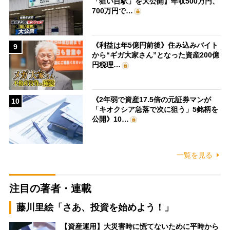
「狙い目駅」を大公開】年収500万円、
700万円で…
《利益は年5億円前後》住み込みバイト
9
から“ギガ大家さん”となった資産200億
円税理…
《2年弱で資産17.5倍の元証券マンが
10
「キオクシア急落で次に狙う」5銘柄を
公開》10…
一覧を見る
注目の著者・連載
藤川里絵「さあ、投資を始めよう！」
【資産運用】大災害時に慌てないために平時から