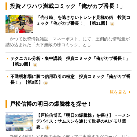
投資ノウハウ満載コミック「俺がカブ番長！」
「売り時」を逃さないトレンド見極め術 投資コ
ミック「俺がカブ番長！」【第11回】
かつて投資情報雑誌「マネーポスト」にて、圧倒的な情報量が
詰め込まれた「天下無敵の株コミック」とし…
テクニカル分析・集中講義 投資コミック「俺がカブ番長！」
【第10回】
不透明相場に勝つ信用取引の極意 投資コミック「俺がカブ番
長！」【第9回】
一覧を見る
戸松信博の明日の爆騰株を探せ！
【戸松信博氏「明日の爆騰株」を探せ】トーメン
デバイス：サムスンを通じて世界のAIメモリ需
要…
新聞や雑誌など多数の金融メディアに出演するグローバルリン