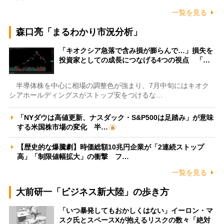
一覧を見る
森口亮「まるわかり市況分析」
「キオクシア急落で含み損が膨らんで…」損失を
投資家としての成長につなげる4つの視点 「…
半導体株を中心に相場の調整色が強まり、7月中旬にはキオク
シアホールディングスがストップ安をつけるな…
「NYダウは高値更新、ナスダック・S&P500は足踏み」が意味
する米国株市場の変化 半…
【歴史的な爆騰劇】時価総額10兆円企業が「2連続ストップ
高」「制限値幅拡大」の衝撃 フ…
一覧を見る
大前研一「ビジネス新大陸」の歩き方
「いつ暴発してもおかしくはない」イーロン・マ
スク氏とスペースXが抱えるリスクの数々「絶対