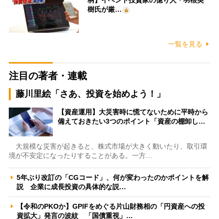
樹氏が厳…
一覧を見る
注目の著者・連載
藤川里絵「さあ、投資を始めよう！」
【資産運用】大災害時に慌てないために平時から
備えておきたい3つのポイント「資産の棚卸し…
大規模な災害が起きると、株式市場が大きく動いたり、取引環
境が不安定になったりすることがある。一方…
5年ぶり改訂の「CGコード」、何が変わったのかポイントを解
説 企業に成長投資の具体的な説…
【令和のPKOか】GPIFをめぐる片山財務相の「円資産への投
資拡大」発言の波紋 「国債重視」…