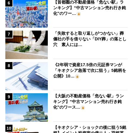
【首都圏の不動産価格「危ない駅」ラ
6
ンキング】“中古マンション売れ行き鈍
化”のワー…
「失敗すると取り返しがつかない」葬
7
儀社の手を借りない「DIY葬」の落とし
穴 素人には…
《2年弱で資産17.5倍の元証券マンが
8
「キオクシア急落で次に狙う」5銘柄を
公開》10…
【大阪の不動産価格「危ない駅」ラン
9
キング】“中古マンション売れ行き鈍
化”のワース…
【キオクシア・ショックの後に狙う5銘
10
柄】イベント投資家の億り人・羽根英