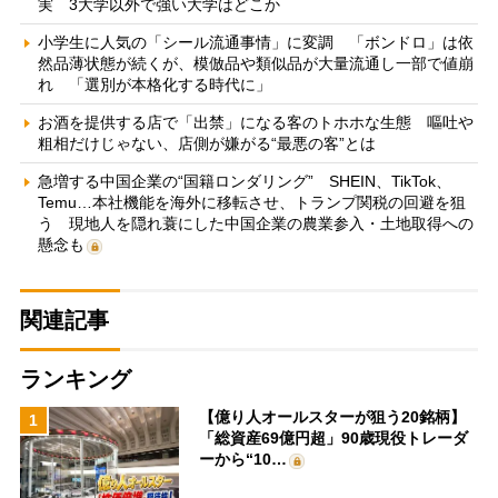
実 3大学以外で強い大学はどこか
小学生に人気の「シール流通事情」に変調 「ボンドロ」は依
然品薄状態が続くが、模倣品や類似品が大量流通し一部で値崩
れ 「選別が本格化する時代に」
お酒を提供する店で「出禁」になる客のトホホな生態 嘔吐や
粗相だけじゃない、店側が嫌がる“最悪の客”とは
急増する中国企業の“国籍ロンダリング” SHEIN、TikTok、
Temu…本社機能を海外に移転させ、トランプ関税の回避を狙
う 現地人を隠れ蓑にした中国企業の農業参入・土地取得への
懸念も
関連記事
ランキング
【億り人オールスターが狙う20銘柄】
1
「総資産69億円超」90歳現役トレーダ
ーから“10…