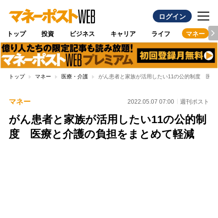
ログイン
トップ
投資
ビジネス
キャリア
ライフ
マネー
トップ
マネー
医療・介護
がん患者と家族が活用したい11の公的制度 医
マネー
2022.05.07 07:00
週刊ポスト
がん患者と家族が活用したい11の公的制
度 医療と介護の負担をまとめて軽減
Loaded
:
100.00%
/
Unmute