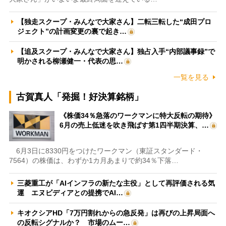
【独走スクープ・みんなで大家さん】二転三転した“成田プロ
ジェクト”の計画変更の裏で起き…
【追及スクープ・みんなで大家さん】独占入手“内部議事録”で
明かされる柳瀬健一・代表の思…
一覧を見る
古賀真人「発掘！好決算銘柄」
《株価34％急落のワークマンに特大反転の期待》
6月の売上低迷を吹き飛ばす第1四半期決算、…
6月3日に8330円をつけたワークマン（東証スタンダード・
7564）の株価は、わずか1カ月あまりで約34％下落…
三菱重工が「AIインフラの新たな主役」として再評価される気
運 エヌビディアとの提携でAI…
キオクシアHD「7万円割れからの急反発」は再びの上昇局面へ
の反転シグナルか？ 市場のムー…