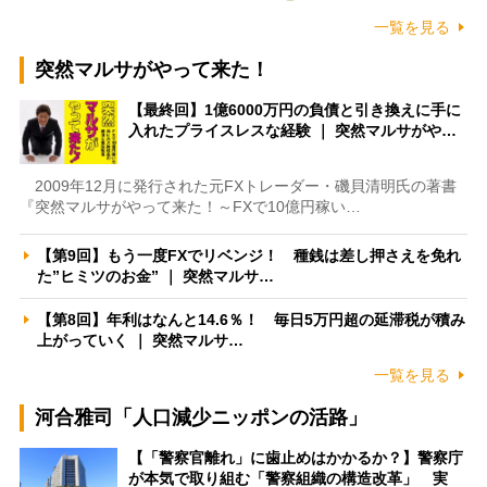
一覧を見る
突然マルサがやって来た！
【最終回】1億6000万円の負債と引き換えに手に
入れたプライスレスな経験 ｜ 突然マルサがや…
2009年12月に発行された元FXトレーダー・磯貝清明氏の著書
『突然マルサがやって来た！～FXで10億円稼い…
【第9回】もう一度FXでリベンジ！ 種銭は差し押さえを免れ
た”ヒミツのお金” ｜ 突然マルサ…
【第8回】年利はなんと14.6％！ 毎日5万円超の延滞税が積み
上がっていく ｜ 突然マルサ…
一覧を見る
河合雅司「人口減少ニッポンの活路」
【「警察官離れ」に歯止めはかかるか？】警察庁
が本気で取り組む「警察組織の構造改革」 実