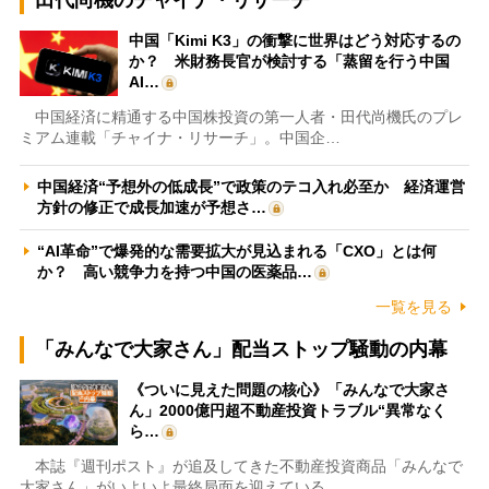
中国「Kimi K3」の衝撃に世界はどう対応するの
か？ 米財務長官が検討する「蒸留を行う中国
AI…
中国経済に精通する中国株投資の第一人者・田代尚機氏のプレ
ミアム連載「チャイナ・リサーチ」。中国企…
中国経済“予想外の低成長”で政策のテコ入れ必至か 経済運営
方針の修正で成長加速が予想さ…
“AI革命”で爆発的な需要拡大が見込まれる「CXO」とは何
か？ 高い競争力を持つ中国の医薬品…
一覧を見る
「みんなで大家さん」配当ストップ騒動の内幕
《ついに見えた問題の核心》「みんなで大家さ
ん」2000億円超不動産投資トラブル“異常なく
ら…
本誌『週刊ポスト』が追及してきた不動産投資商品「みんなで
大家さん」がいよいよ最終局面を迎えている…