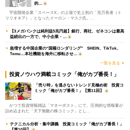
的…
宇宙開発企業「スペースX」の上場で史上初の「兆万長者（ト
リリオネア）」となったイーロン・マスク氏。…
【3メガバンクは純利益5兆円超】銀行、商社、ゼネコンは最高
益続出の一方で、中小企業・…
急増する中国企業の“国籍ロンダリング” SHEIN、TikTok、
Temu…本社機能を海外に移転させ…
一覧を見る
投資ノウハウ満載コミック「俺がカブ番長！」
「売り時」を逃さないトレンド見極め術 投資コ
ミック「俺がカブ番長！」【第11回】
かつて投資情報雑誌「マネーポスト」にて、圧倒的な情報量が
詰め込まれた「天下無敵の株コミック」とし…
テクニカル分析・集中講義 投資コミック「俺がカブ番長！」
【第10回】