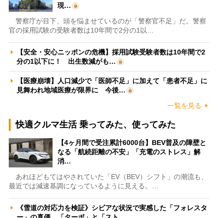
現…
警察庁が目下、頭を悩ませているのが「警察官不足」だ。警察
官の採用試験の受験者数は10年間で2分の1以…
【安全・安心ニッポンの危機】採用試験受験者数は10年間で2
分の1以下に！ 出生数減がも…
【医療崩壊】人口減少で「医師不足」に加えて「患者不足」に
見舞われ地域医療が限界に 今後…
一覧を見る
快適クルマ生活 乗ってみた、使ってみた
【4ヶ月間で受注累計6000台】BEV普及の障壁と
なる「航続距離の不安」「充電のストレス」解
消…
あれほどもてはやされていた「EV（BEV）シフト」の潮流も、
最近では減速基調になっているように見える。…
《雪道の対応力を検証》シビアな状況で実感した「フォレスタ
ー」の真価 「ターボ」と「スト…