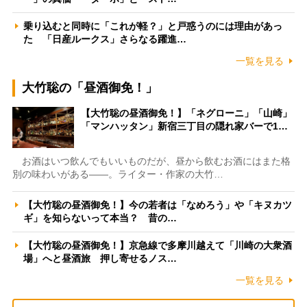
乗り込むと同時に「これが軽？」と戸惑うのには理由があっ
た 「日産ルークス」さらなる躍進…
一覧を見る
大竹聡の「昼酒御免！」
【大竹聡の昼酒御免！】「ネグローニ」「山崎」
「マンハッタン」新宿三丁目の隠れ家バーで1…
お酒はいつ飲んでもいいものだが、昼から飲むお酒にはまた格
別の味わいがある――。ライター・作家の大竹…
【大竹聡の昼酒御免！】今の若者は「なめろう」や「キヌカツ
ギ」を知らないって本当？ 昔の…
【大竹聡の昼酒御免！】京急線で多摩川越えて「川崎の大衆酒
場」へと昼酒旅 押し寄せるノス…
一覧を見る