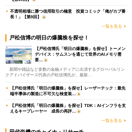
不透明相場に勝つ信用取引の極意 投資コミック「俺がカブ番
長！」【第9回】
一覧を見る
戸松信博の明日の爆騰株を探せ！
【戸松信博氏「明日の爆騰株」を探せ】トーメン
デバイス：サムスンを通じて世界のAIメモリ需
要…
新聞や雑誌など多数の金融メディアに出演するグローバルリン
クアドバイザーズ代表の戸松信博氏が、最新…
【戸松信博氏「明日の爆騰株」を探せ】レーザーテック：最先
端半導体の製造に不可欠な検査装…
【戸松信博氏「明日の爆騰株」を探せ】TDK：AIインフラを支
えるキープレーヤー 成長の再評…
一覧を見る
田代尚機のチャイナ・リサーチ