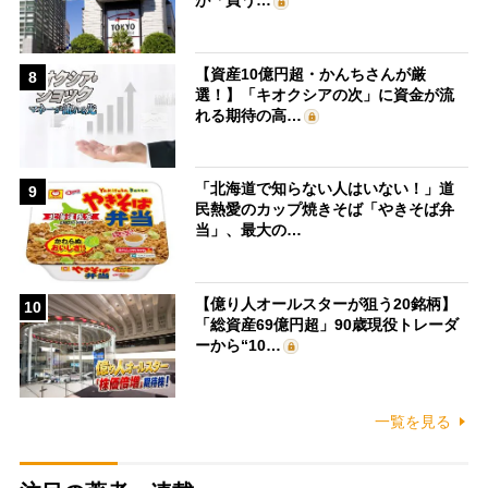
が「買う…
【資産10億円超・かんちさんが厳
8
選！】「キオクシアの次」に資金が流
れる期待の高…
「北海道で知らない人はいない！」道
9
民熱愛のカップ焼きそば「やきそば弁
当」、最大の…
【億り人オールスターが狙う20銘柄】
10
「総資産69億円超」90歳現役トレーダ
ーから“10…
一覧を見る