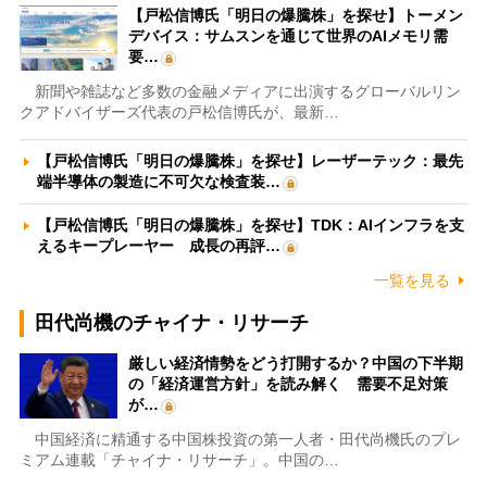
【戸松信博氏「明日の爆騰株」を探せ】トーメン
デバイス：サムスンを通じて世界のAIメモリ需
要…
新聞や雑誌など多数の金融メディアに出演するグローバルリン
クアドバイザーズ代表の戸松信博氏が、最新…
【戸松信博氏「明日の爆騰株」を探せ】レーザーテック：最先
端半導体の製造に不可欠な検査装…
【戸松信博氏「明日の爆騰株」を探せ】TDK：AIインフラを支
えるキープレーヤー 成長の再評…
一覧を見る
田代尚機のチャイナ・リサーチ
厳しい経済情勢をどう打開するか？中国の下半期
の「経済運営方針」を読み解く 需要不足対策
が…
中国経済に精通する中国株投資の第一人者・田代尚機氏のプレ
ミアム連載「チャイナ・リサーチ」。中国の…