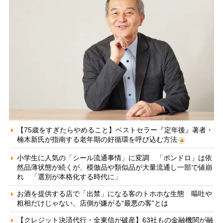
【75歳をすぎたらやめること】ベストセラー『定年後』著者・
楠木新氏が指南する老年期の好循環を呼び込む方法
小学生に人気の「シール流通事情」に変調 「ボンドロ」は依
然品薄状態が続くが、模倣品や類似品が大量流通し一部で値崩
れ 「選別が本格化する時代に」
お酒を提供する店で「出禁」になる客のトホホな生態 嘔吐や
粗相だけじゃない、店側が嫌がる“最悪の客”とは
【クレジット決済代行・全東信が破産】63社もの金融機関が融