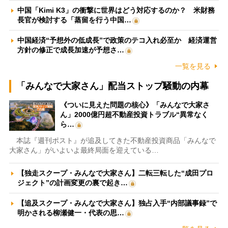
中国「Kimi K3」の衝撃に世界はどう対応するのか？ 米財務
長官が検討する「蒸留を行う中国…
中国経済“予想外の低成長”で政策のテコ入れ必至か 経済運営
方針の修正で成長加速が予想さ…
一覧を見る
「みんなで大家さん」配当ストップ騒動の内幕
《ついに見えた問題の核心》「みんなで大家さ
ん」2000億円超不動産投資トラブル“異常なく
ら…
本誌『週刊ポスト』が追及してきた不動産投資商品「みんなで
大家さん」がいよいよ最終局面を迎えている…
【独走スクープ・みんなで大家さん】二転三転した“成田プロ
ジェクト”の計画変更の裏で起き…
【追及スクープ・みんなで大家さん】独占入手“内部議事録”で
明かされる柳瀬健一・代表の思…