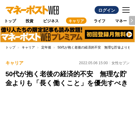
ログイン
トップ
投資
ビジネス
キャリア
ライフ
マネー
トップ
キャリア
定年後
50代が抱く老後の経済的不安 無理な貯金よりも
キャリア
2022.05.06 15:00
女性セブン
50代が抱く老後の経済的不安 無理な貯
金よりも「長く働くこと」を優先すべき
Loaded
:
88.23%
/
Unmute