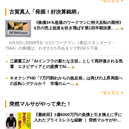
一覧を見る
古賀真人「発掘！好決算銘柄」
《株価34％急落のワークマンに特大反転の期待》
6月の売上低迷を吹き飛ばす第1四半期決算、…
6月3日に8330円をつけたワークマン（東証スタンダード・
7564）の株価は、わずか1カ月あまりで約34％下落…
三菱重工が「AIインフラの新たな主役」として再評価される気
運 エヌビディアとの提携でAI…
キオクシアHD「7万円割れからの急反発」は再びの上昇局面へ
の反転シグナルか？ 市場のムー…
一覧を見る
突然マルサがやって来た！
【最終回】1億6000万円の負債と引き換えに手に
入れたプライスレスな経験 ｜ 突然マルサがや…