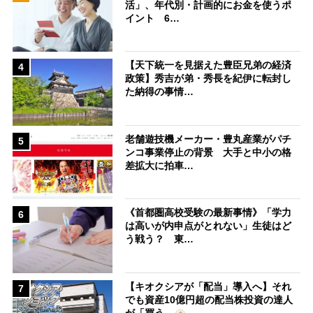
活」、年代別・計画的にお金を使うポ
イント 6…
【天下統一を見据えた豊臣兄弟の経済
4
政策】秀吉が弟・秀長を紀伊に転封し
た納得の事情…
老舗遊技機メーカー・豊丸産業がパチ
5
ンコ事業停止の背景 大手と中小の格
差拡大に拍車…
《首都圏高校受験の最新事情》「学力
6
は高いが内申点がとれない」生徒はど
う戦う？ 東…
【キオクシアが「配当」導入へ】それ
7
でも資産10億円超の配当株投資の達人