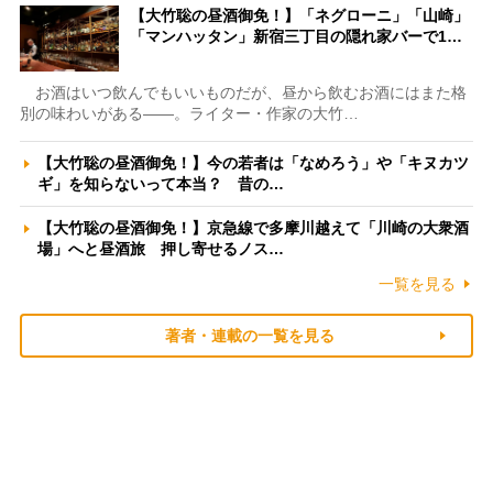
【大竹聡の昼酒御免！】「ネグローニ」「山崎」
「マンハッタン」新宿三丁目の隠れ家バーで1…
お酒はいつ飲んでもいいものだが、昼から飲むお酒にはまた格
別の味わいがある――。ライター・作家の大竹…
【大竹聡の昼酒御免！】今の若者は「なめろう」や「キヌカツ
ギ」を知らないって本当？ 昔の…
【大竹聡の昼酒御免！】京急線で多摩川越えて「川崎の大衆酒
場」へと昼酒旅 押し寄せるノス…
一覧を見る
著者・連載の一覧を見る