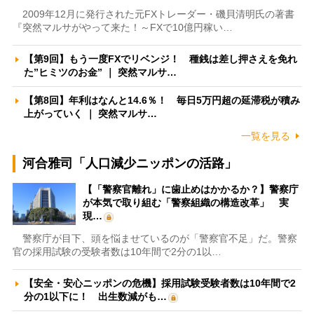
2009年12月に発行された元FXトレーダー・磯貝清明氏の著書
『突然マルサがやって来た！～FXで10億円稼い…
【第9回】もう一度FXでリベンジ！ 種銭は差し押さえを免れ
た”ヒミツのお金” ｜ 突然マルサ…
【第8回】年利はなんと14.6％！ 毎日5万円超の延滞税が積み
上がっていく ｜ 突然マルサ…
一覧を見る
河合雅司「人口減少ニッポンの活路」
【「警察官離れ」に歯止めはかかるか？】警察庁
が本気で取り組む「警察組織の構造改革」 実
現…
警察庁が目下、頭を悩ませているのが「警察官不足」だ。警察
官の採用試験の受験者数は10年間で2分の1以…
【安全・安心ニッポンの危機】採用試験受験者数は10年間で2
分の1以下に！ 出生数減がも…