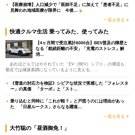
【医療崩壊】人口減少で「医師不足」に加えて「患者不足」に
見舞われ地域医療が限界に 今後…
一覧を見る
快適クルマ生活 乗ってみた、使ってみた
【4ヶ月間で受注累計6000台】BEV普及の障壁と
なる「航続距離の不安」「充電のストレス」解
消…
あれほどもてはやされていた「EV（BEV）シフト」の潮流も、
最近では減速基調になっているように見える。…
《雪道の対応力を検証》シビアな状況で実感した「フォレスタ
ー」の真価 「ターボ」と「スト…
乗り込むと同時に「これが軽？」と戸惑うのには理由があっ
た 「日産ルークス」さらなる躍進…
一覧を見る
大竹聡の「昼酒御免！」