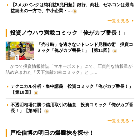
【3メガバンクは純利益5兆円超】銀行、商社、ゼネコンは最高
益続出の一方で、中小企業・…
一覧を見る
投資ノウハウ満載コミック「俺がカブ番長！」
「売り時」を逃さないトレンド見極め術 投資コ
ミック「俺がカブ番長！」【第11回】
かつて投資情報雑誌「マネーポスト」にて、圧倒的な情報量が
詰め込まれた「天下無敵の株コミック」とし…
テクニカル分析・集中講義 投資コミック「俺がカブ番長！」
【第10回】
不透明相場に勝つ信用取引の極意 投資コミック「俺がカブ番
長！」【第9回】
一覧を見る
戸松信博の明日の爆騰株を探せ！