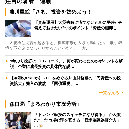
注目の著者・連載
藤川里絵「さあ、投資を始めよう！」
【資産運用】大災害時に慌てないために平時から
備えておきたい3つのポイント「資産の棚卸し…
大規模な災害が起きると、株式市場が大きく動いたり、取引環
境が不安定になったりすることがある。一方…
5年ぶり改訂の「CGコード」、何が変わったのかポイントを解
説 企業に成長投資の具体的な説…
【令和のPKOか】GPIFをめぐる片山財務相の「円資産への投
資拡大」発言の波紋 「国債重視」…
一覧を見る
森口亮「まるわかり市況分析」
「トレンド転換のスイッチになり得る」“介入慣
れ”した市場心理を変える「日米協調為替介入」
…