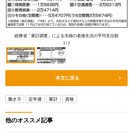
総務省「家計調査」による夫婦の老後生活の平均支出額
1
/
2
本文に戻る
働き方
定年後
家計
資格
他のオススメ記事