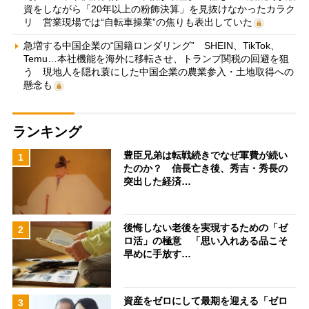
資をしながら「20年以上の粉飾決算」を見抜けなかったカラク
リ 営業現場では“自転車操業”の焦りも表出していた
急増する中国企業の“国籍ロンダリング” SHEIN、TikTok、
Temu…本社機能を海外に移転させ、トランプ関税の回避を狙
う 現地人を隠れ蓑にした中国企業の農業参入・土地取得への
懸念も
ランキング
豊臣兄弟は転戦続きでなぜ軍費が続い
1
たのか？ 信長亡き後、秀吉・秀長の
突出した経済…
後悔しない老後を実現するための「ゼ
2
ロ活」の極意 「思い入れある品こそ
早めに手放す…
資産をゼロにして最期を迎える「ゼロ
3