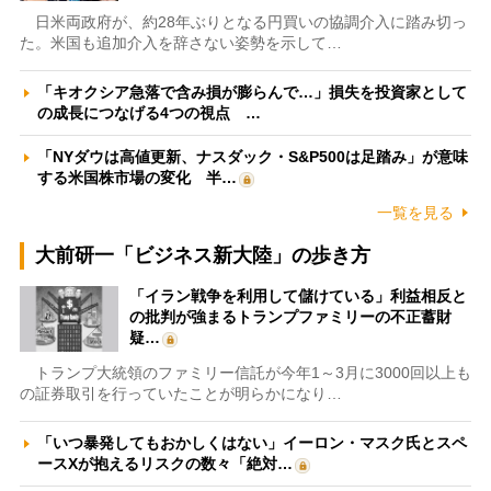
日米両政府が、約28年ぶりとなる円買いの協調介入に踏み切っ
た。米国も追加介入を辞さない姿勢を示して…
「キオクシア急落で含み損が膨らんで…」損失を投資家として
の成長につなげる4つの視点 …
「NYダウは高値更新、ナスダック・S&P500は足踏み」が意味
する米国株市場の変化 半…
一覧を見る
大前研一「ビジネス新大陸」の歩き方
「イラン戦争を利用して儲けている」利益相反と
の批判が強まるトランプファミリーの不正蓄財
疑…
トランプ大統領のファミリー信託が今年1～3月に3000回以上も
の証券取引を行っていたことが明らかになり…
「いつ暴発してもおかしくはない」イーロン・マスク氏とスペ
ースXが抱えるリスクの数々「絶対…