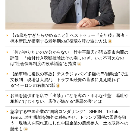
【75歳をすぎたらやめること】ベストセラー『定年後』著者・
楠木新氏が指南する老年期の好循環を呼び込む方法
「何がやりたいのか分からない」竹中平蔵氏が語る高市内閣の
評価 「給付付き税額控除はその場しのぎ」いま不可欠なの
は“社会保障制度の改革議論”と指摘
【納車時に複数の事故】テスラジャパン“多額のEV補助金”で注
文殺到、現場は大混乱 トラブル続発の背後に見え隠れす
る“イーロンの右腕”の影
お酒を提供する店で「出禁」になる客のトホホな生態 嘔吐や
粗相だけじゃない、店側が嫌がる“最悪の客”とは
急増する中国企業の“国籍ロンダリング” SHEIN、TikTok、
Temu…本社機能を海外に移転させ、トランプ関税の回避を狙
う 現地人を隠れ蓑にした中国企業の農業参入・土地取得への
懸念も