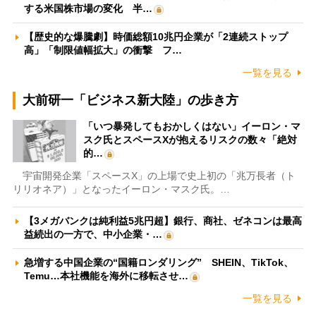
する米国株市場の変化 半…
【歴史的な爆騰劇】時価総額10兆円企業が「2連続ストップ
高」「制限値幅拡大」の衝撃 フ…
一覧を見る
大前研一「ビジネス新大陸」の歩き方
「いつ暴発してもおかしくはない」イーロン・マ
スク氏とスペースXが抱えるリスクの数々「絶対
的…
宇宙開発企業「スペースX」の上場で史上初の「兆万長者（ト
リリオネア）」となったイーロン・マスク氏。…
【3メガバンクは純利益5兆円超】銀行、商社、ゼネコンは最高
益続出の一方で、中小企業・…
急増する中国企業の“国籍ロンダリング” SHEIN、TikTok、
Temu…本社機能を海外に移転させ…
一覧を見る