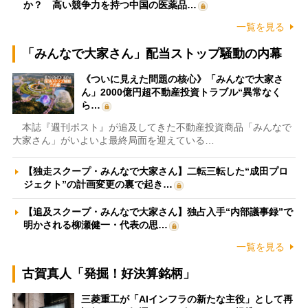
か？ 高い競争力を持つ中国の医薬品…
一覧を見る
「みんなで大家さん」配当ストップ騒動の内幕
《ついに見えた問題の核心》「みんなで大家さ
ん」2000億円超不動産投資トラブル“異常なく
ら…
本誌『週刊ポスト』が追及してきた不動産投資商品「みんなで
大家さん」がいよいよ最終局面を迎えている…
【独走スクープ・みんなで大家さん】二転三転した“成田プロ
ジェクト”の計画変更の裏で起き…
【追及スクープ・みんなで大家さん】独占入手“内部議事録”で
明かされる柳瀬健一・代表の思…
一覧を見る
古賀真人「発掘！好決算銘柄」
三菱重工が「AIインフラの新たな主役」として再