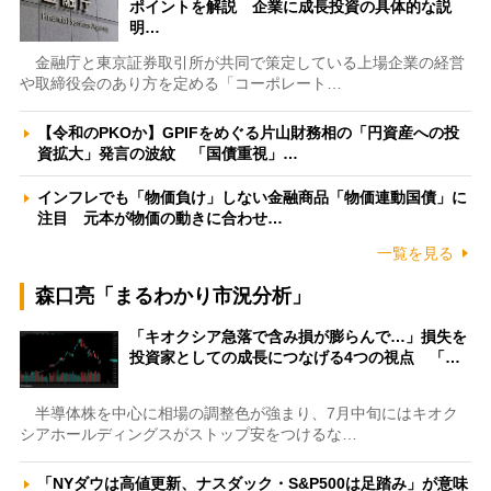
ポイントを解説 企業に成長投資の具体的な説
明…
金融庁と東京証券取引所が共同で策定している上場企業の経営
や取締役会のあり方を定める「コーポレート…
【令和のPKOか】GPIFをめぐる片山財務相の「円資産への投
資拡大」発言の波紋 「国債重視」…
インフレでも「物価負け」しない金融商品「物価連動国債」に
注目 元本が物価の動きに合わせ…
一覧を見る
森口亮「まるわかり市況分析」
「キオクシア急落で含み損が膨らんで…」損失を
投資家としての成長につなげる4つの視点 「…
半導体株を中心に相場の調整色が強まり、7月中旬にはキオク
シアホールディングスがストップ安をつけるな…
「NYダウは高値更新、ナスダック・S&P500は足踏み」が意味