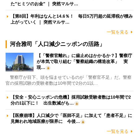
た”ヒミツのお金” ｜ 突然マルサ…
【第8回】年利はなんと14.6％！ 毎日5万円超の延滞税が積み
上がっていく ｜ 突然マルサ…
一覧を見る
河合雅司「人口減少ニッポンの活路」
【「警察官離れ」に歯止めはかかるか？】警察庁
が本気で取り組む「警察組織の構造改革」 実
現…
警察庁が目下、頭を悩ませているのが「警察官不足」だ。警察
官の採用試験の受験者数は10年間で2分の1以…
【安全・安心ニッポンの危機】採用試験受験者数は10年間で2
分の1以下に！ 出生数減がも…
【医療崩壊】人口減少で「医師不足」に加えて「患者不足」に
見舞われ地域医療が限界に 今後…
一覧を見る