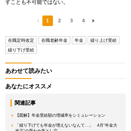
すことも不可能ではない。
1
2
3
4
在職定時改定
在職老齢年金
年金
繰り上げ受給
繰り下げ受給
あわせて読みたい
あなたにオススメ
関連記事
【図解】年金受給額の増減率をシミュレーション
「繰り下げても年金が増えないなんて…」 4月“年金大
改正”の思わぬ落とし穴