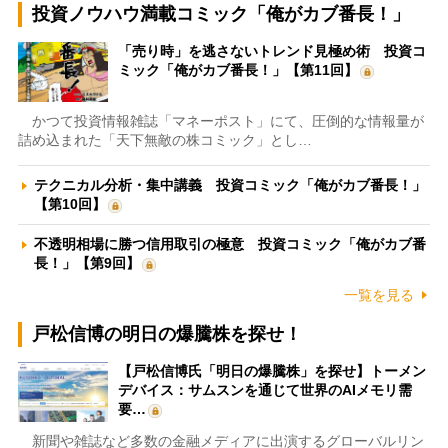
投資ノウハウ満載コミック「俺がカブ番長！」
「売り時」を逃さないトレンド見極め術 投資コ
ミック「俺がカブ番長！」【第11回】
かつて投資情報雑誌「マネーポスト」にて、圧倒的な情報量が
詰め込まれた「天下無敵の株コミック」とし…
テクニカル分析・集中講義 投資コミック「俺がカブ番長！」
【第10回】
不透明相場に勝つ信用取引の極意 投資コミック「俺がカブ番
長！」【第9回】
一覧を見る
戸松信博の明日の爆騰株を探せ！
【戸松信博氏「明日の爆騰株」を探せ】トーメン
デバイス：サムスンを通じて世界のAIメモリ需
要…
新聞や雑誌など多数の金融メディアに出演するグローバルリン