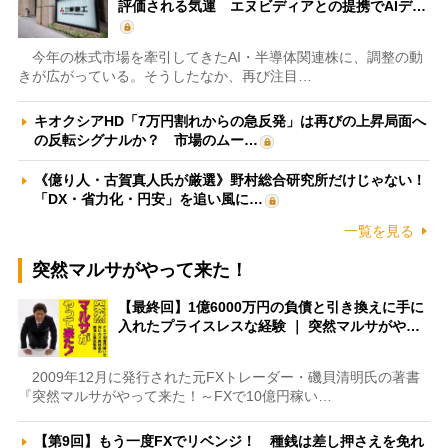
評価される気運 エヌビディアとの提携でAIデ…
今年の株式市場を牽引してきたAI・半導体関連株に、調整の動
きが広がっている。そうしたなか、再び注目…
キオクシアHD「7万円割れからの急反発」は再びの上昇局面へ
の反転シグナルか？ 市場のムー…
《億り人・古賀真人氏が厳選》野村総合研究所だけじゃない！
「DX・省力化・円安」を追い風に…
一覧を見る
突然マルサがやって来た！
【最終回】1億6000万円の負債と引き換えに手に
入れたプライスレスな経験 ｜ 突然マルサがや…
2009年12月に発行された元FXトレーダー・磯貝清明氏の著書
『突然マルサがやって来た！～FXで10億円稼い…
【第9回】もう一度FXでリベンジ！ 種銭は差し押さえを免れ