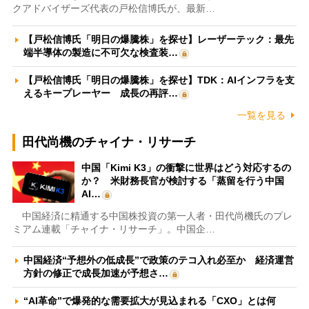
クアドバイザーズ代表の戸松信博氏が、最新…
【戸松信博氏「明日の爆騰株」を探せ】レーザーテック：最先
端半導体の製造に不可欠な検査装…
【戸松信博氏「明日の爆騰株」を探せ】TDK：AIインフラを支
えるキープレーヤー 成長の再評…
一覧を見る
田代尚機のチャイナ・リサーチ
中国「Kimi K3」の衝撃に世界はどう対応するの
か？ 米財務長官が検討する「蒸留を行う中国
AI…
中国経済に精通する中国株投資の第一人者・田代尚機氏のプレ
ミアム連載「チャイナ・リサーチ」。中国企…
中国経済“予想外の低成長”で政策のテコ入れ必至か 経済運営
方針の修正で成長加速が予想さ…
“AI革命”で爆発的な需要拡大が見込まれる「CXO」とは何