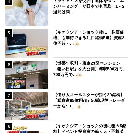
ドライアイスを使わず遺体を保つ「エ
4
ンバーミング」が日本でも普及 1～2
週間は問…
【キオクシア・ショック後に「株価倍
5
増」も期待できる注目銘柄5選】資産3
億円超・…
【世帯年収別・東京23区マンション
6
「狙い目駅」を大公開】年収500万円、
700万円で…
【億り人オールスターが狙う20銘柄】
7
「総資産69億円超」90歳現役トレーダ
ーから“10…
【キオクシア・ショックの後に狙う5銘
8
柄】イベント投資家の億り人・羽根英