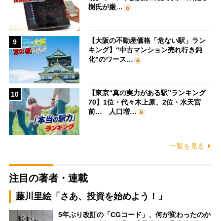
樹氏が厳…
【大阪の不動産価格「危ない駅」ラン
9
キング】“中古マンション売れ行き鈍
化”のワース…
【東京“真の実力がある駅”ランキング
10
70】1位・代々木上原、2位・水天宮
前… 人口増…
一覧を見る
注目の著者・連載
藤川里絵「さあ、投資を始めよう！」
5年ぶり改訂の「CGコード」、何が変わったのか