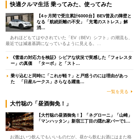
快適クルマ生活 乗ってみた、使ってみた
【4ヶ月間で受注累計6000台】BEV普及の障壁と
なる「航続距離の不安」「充電のストレス」解
消…
あれほどもてはやされていた「EV（BEV）シフト」の潮流も、
最近では減速基調になっているように見える。…
《雪道の対応力を検証》シビアな状況で実感した「フォレスタ
ー」の真価 「ターボ」と「スト…
乗り込むと同時に「これが軽？」と戸惑うのには理由があっ
た 「日産ルークス」さらなる躍進…
一覧を見る
大竹聡の「昼酒御免！」
【大竹聡の昼酒御免！】「ネグローニ」「山崎」
「マンハッタン」新宿三丁目の隠れ家バーで1…
お酒はいつ飲んでもいいものだが、昼から飲むお酒にはまた格