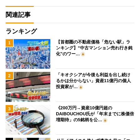
関連記事
ランキング
【首都圏の不動産価格「危ない駅」ラ
1
ンキング】“中古マンション売れ行き鈍
化”のワー…
「キオクシアが今後も利益を出し続け
2
るかは分からない」資産11億円の個人
投資家が…
《200万円→資産10億円超の
3
DAIBOUCHOU氏が「年末までに株価倍
増期待」の5銘柄を公…