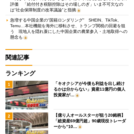
評価 「給付付き税額控除はその場しのぎ」いま不可欠なの
は“社会保障制度の改革議論”と指摘
急増する中国企業の“国籍ロンダリング” SHEIN、TikTok、
Temu…本社機能を海外に移転させ、トランプ関税の回避を狙
う 現地人を隠れ蓑にした中国企業の農業参入・土地取得への
懸念も
関連記事
ランキング
「キオクシアが今後も利益を出し続け
1
るかは分からない」資産11億円の個人
投資家が…
【億り人オールスターが狙う20銘柄】
2
「総資産69億円超」90歳現役トレーダ
ーから“10…