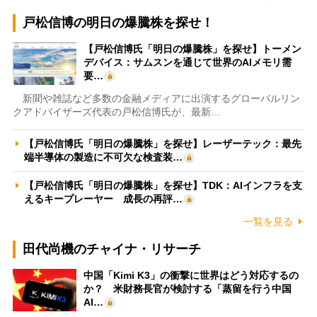
戸松信博の明日の爆騰株を探せ！
【戸松信博氏「明日の爆騰株」を探せ】トーメン
デバイス：サムスンを通じて世界のAIメモリ需
要…
新聞や雑誌など多数の金融メディアに出演するグローバルリン
クアドバイザーズ代表の戸松信博氏が、最新…
【戸松信博氏「明日の爆騰株」を探せ】レーザーテック：最先
端半導体の製造に不可欠な検査装…
【戸松信博氏「明日の爆騰株」を探せ】TDK：AIインフラを支
えるキープレーヤー 成長の再評…
一覧を見る
田代尚機のチャイナ・リサーチ
中国「Kimi K3」の衝撃に世界はどう対応するの
か？ 米財務長官が検討する「蒸留を行う中国
AI…