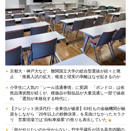
京都大・神戸大など、難関国立大学の総合型選抜が続々と廃
止 「推薦入試の拡大」報道と現実の乖離はなぜ起きるのか
小学生に人気の「シール流通事情」に変調 「ボンドロ」は依
然品薄状態が続くが、模倣品や類似品が大量流通し一部で値崩
れ 「選別が本格化する時代に」
【クレジット決済代行・全東信が破産】63社もの金融機関が融
資をしながら「20年以上の粉飾決算」を見抜けなかったカラク
リ 営業現場では“自転車操業”の焦りも表出していた
「何がやりたいのか分からない」竹中平蔵氏が語る高市内閣の