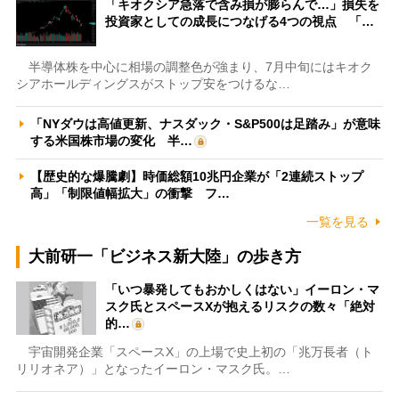
「キオクシア急落で含み損が膨らんで…」損失を
投資家としての成長につなげる4つの視点 「…
半導体株を中心に相場の調整色が強まり、7月中旬にはキオク
シアホールディングスがストップ安をつけるな…
「NYダウは高値更新、ナスダック・S&P500は足踏み」が意味
する米国株市場の変化 半…
【歴史的な爆騰劇】時価総額10兆円企業が「2連続ストップ
高」「制限値幅拡大」の衝撃 フ…
一覧を見る
大前研一「ビジネス新大陸」の歩き方
「いつ暴発してもおかしくはない」イーロン・マ
スク氏とスペースXが抱えるリスクの数々「絶対
的…
宇宙開発企業「スペースX」の上場で史上初の「兆万長者（ト
リリオネア）」となったイーロン・マスク氏。…