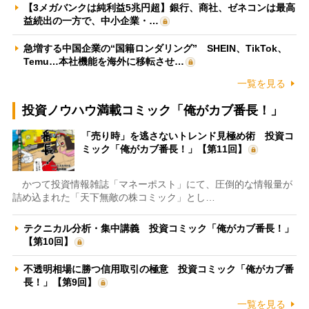
【3メガバンクは純利益5兆円超】銀行、商社、ゼネコンは最高
益続出の一方で、中小企業・…
急増する中国企業の“国籍ロンダリング” SHEIN、TikTok、
Temu…本社機能を海外に移転させ…
一覧を見る
投資ノウハウ満載コミック「俺がカブ番長！」
「売り時」を逃さないトレンド見極め術 投資コ
ミック「俺がカブ番長！」【第11回】
かつて投資情報雑誌「マネーポスト」にて、圧倒的な情報量が
詰め込まれた「天下無敵の株コミック」とし…
テクニカル分析・集中講義 投資コミック「俺がカブ番長！」
【第10回】
不透明相場に勝つ信用取引の極意 投資コミック「俺がカブ番
長！」【第9回】
一覧を見る