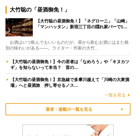
大竹聡の「昼酒御免！」
【大竹聡の昼酒御免！】「ネグローニ」「山崎」
「マンハッタン」新宿三丁目の隠れ家バーで1…
お酒はいつ飲んでもいいものだが、昼から飲むお酒にはまた格
別の味わいがある――。ライター・作家の大竹…
【大竹聡の昼酒御免！】今の若者は「なめろう」や「キヌカツ
ギ」を知らないって本当？ 昔の…
【大竹聡の昼酒御免！】京急線で多摩川越えて「川崎の大衆酒
場」へと昼酒旅 押し寄せるノス…
一覧を見る
著者・連載の一覧を見る