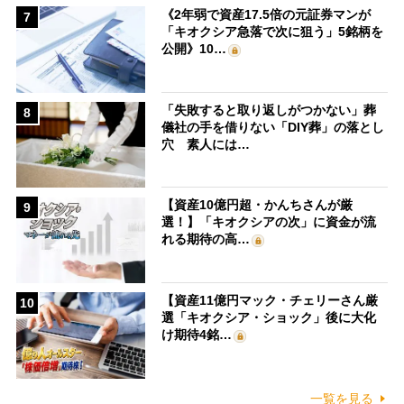
《2年弱で資産17.5倍の元証券マンが
7
「キオクシア急落で次に狙う」5銘柄を
公開》10…
「失敗すると取り返しがつかない」葬
8
儀社の手を借りない「DIY葬」の落とし
穴 素人には…
【資産10億円超・かんちさんが厳
9
選！】「キオクシアの次」に資金が流
れる期待の高…
【資産11億円マック・チェリーさん厳
10
選「キオクシア・ショック」後に大化
け期待4銘…
一覧を見る