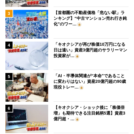
【首都圏の不動産価格「危ない駅」ラ
3
ンキング】“中古マンション売れ行き鈍
化”のワー…
「キオクシアが再び株価10万円になる
4
日は遠い」資産3億円超のサラリーマン
投資家が…
「AI・半導体関連が“本命”であること
5
に変わりはない」資産20億円超の90歳
現役トレー…
【キオクシア・ショック後に「株価倍
6
増」も期待できる注目銘柄5選】資産3
億円超・…