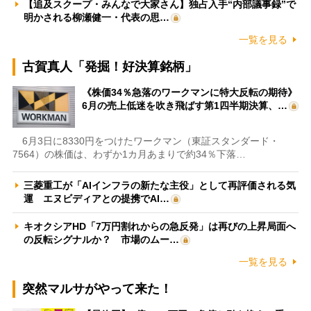
【追及スクープ・みんなで大家さん】独占入手“内部議事録”で
明かされる柳瀬健一・代表の思…
一覧を見る
古賀真人「発掘！好決算銘柄」
《株価34％急落のワークマンに特大反転の期待》
6月の売上低迷を吹き飛ばす第1四半期決算、…
6月3日に8330円をつけたワークマン（東証スタンダード・
7564）の株価は、わずか1カ月あまりで約34％下落…
三菱重工が「AIインフラの新たな主役」として再評価される気
運 エヌビディアとの提携でAI…
キオクシアHD「7万円割れからの急反発」は再びの上昇局面へ
の反転シグナルか？ 市場のムー…
一覧を見る
突然マルサがやって来た！