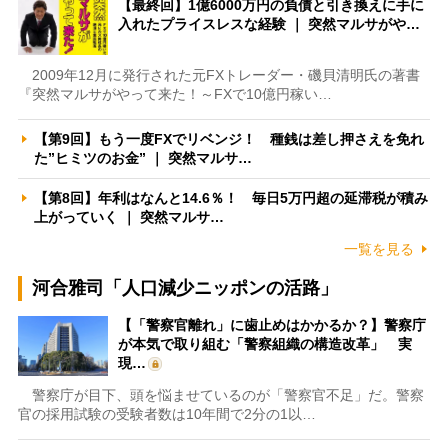
【最終回】1億6000万円の負債と引き換えに手に
入れたプライスレスな経験 ｜ 突然マルサがや…
2009年12月に発行された元FXトレーダー・磯貝清明氏の著書
『突然マルサがやって来た！～FXで10億円稼い…
【第9回】もう一度FXでリベンジ！ 種銭は差し押さえを免れ
た”ヒミツのお金” ｜ 突然マルサ…
【第8回】年利はなんと14.6％！ 毎日5万円超の延滞税が積み
上がっていく ｜ 突然マルサ…
一覧を見る
河合雅司「人口減少ニッポンの活路」
【「警察官離れ」に歯止めはかかるか？】警察庁
が本気で取り組む「警察組織の構造改革」 実
現…
警察庁が目下、頭を悩ませているのが「警察官不足」だ。警察
官の採用試験の受験者数は10年間で2分の1以…