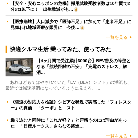
【安全・安心ニッポンの危機】採用試験受験者数は10年間で2
分の1以下に！ 出生数減がも…
【医療崩壊】人口減少で「医師不足」に加えて「患者不足」に
見舞われ地域医療が限界に 今後…
一覧を見る
快適クルマ生活 乗ってみた、使ってみた
【4ヶ月間で受注累計6000台】BEV普及の障壁と
なる「航続距離の不安」「充電のストレス」解
消…
あれほどもてはやされていた「EV（BEV）シフト」の潮流も、
最近では減速基調になっているように見える。…
《雪道の対応力を検証》シビアな状況で実感した「フォレスタ
ー」の真価 「ターボ」と「スト…
乗り込むと同時に「これが軽？」と戸惑うのには理由があっ
た 「日産ルークス」さらなる躍進…
一覧を見る