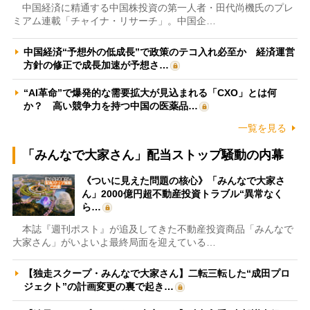
中国経済に精通する中国株投資の第一人者・田代尚機氏のプレ
ミアム連載「チャイナ・リサーチ」。中国企…
中国経済“予想外の低成長”で政策のテコ入れ必至か 経済運営
方針の修正で成長加速が予想さ…
“AI革命”で爆発的な需要拡大が見込まれる「CXO」とは何
か？ 高い競争力を持つ中国の医薬品…
一覧を見る
「みんなで大家さん」配当ストップ騒動の内幕
《ついに見えた問題の核心》「みんなで大家さ
ん」2000億円超不動産投資トラブル“異常なく
ら…
本誌『週刊ポスト』が追及してきた不動産投資商品「みんなで
大家さん」がいよいよ最終局面を迎えている…
【独走スクープ・みんなで大家さん】二転三転した“成田プロ
ジェクト”の計画変更の裏で起き…