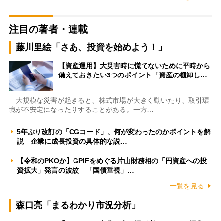
注目の著者・連載
藤川里絵「さあ、投資を始めよう！」
【資産運用】大災害時に慌てないために平時から
備えておきたい3つのポイント「資産の棚卸し…
大規模な災害が起きると、株式市場が大きく動いたり、取引環
境が不安定になったりすることがある。一方…
5年ぶり改訂の「CGコード」、何が変わったのかポイントを解
説 企業に成長投資の具体的な説…
【令和のPKOか】GPIFをめぐる片山財務相の「円資産への投
資拡大」発言の波紋 「国債重視」…
一覧を見る
森口亮「まるわかり市況分析」