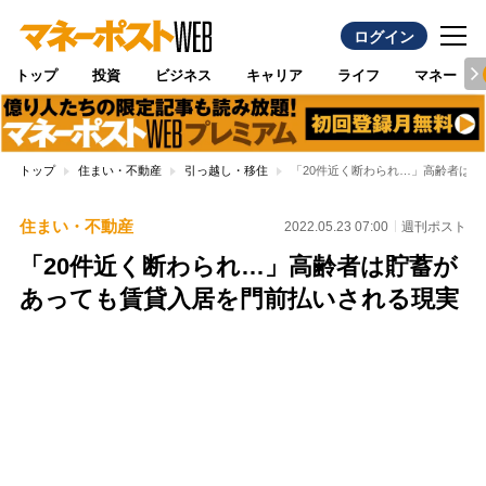
ログイン
トップ
投資
ビジネス
キャリア
ライフ
マネー
トップ
住まい・不動産
引っ越し・移住
「20件近く断わられ…」高齢者は
住まい・不動産
2022.05.23 07:00
週刊ポスト
「20件近く断わられ…」高齢者は貯蓄が
あっても賃貸入居を門前払いされる現実
Loaded
:
95.43%
/
Unmute