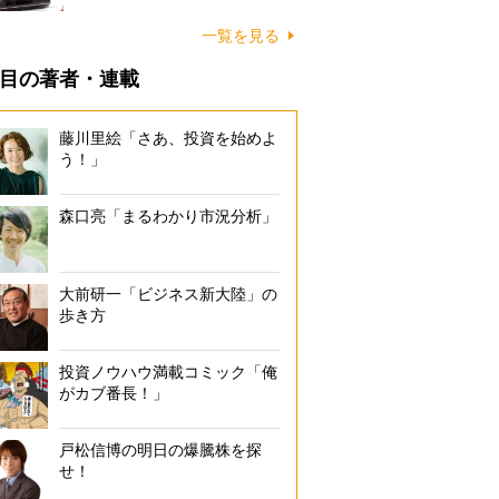
一覧を見る
目の著者・連載
藤川里絵「さあ、投資を始めよ
う！」
森口亮「まるわかり市況分析」
大前研一「ビジネス新大陸」の
歩き方
投資ノウハウ満載コミック「俺
がカブ番長！」
戸松信博の明日の爆騰株を探
せ！