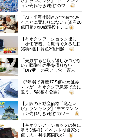
駅」ランキング】“中古マンシ
ョン売れ行き鈍化”のワ…
「AI・半導体関連が“本命”であ
ることに変わりはない」資産20
億円超の90歳現役トレ…
【キオクシア・ショック後に
「株価倍増」も期待できる注目
銘柄5選】資産3億円超…
「失敗すると取り返しがつかな
い」葬儀社の手を借りない
「DIY葬」の落とし穴 素人
に…
《2年弱で資産17.5倍の元証券
マンが「キオクシア急落で次に
狙う」5銘柄を公開》1…
【大阪の不動産価格「危ない
駅」ランキング】“中古マンシ
ョン売れ行き鈍化”のワー…
【キオクシア・ショックの後に
狙う5銘柄】イベント投資家の
億り人・羽根英樹氏が…