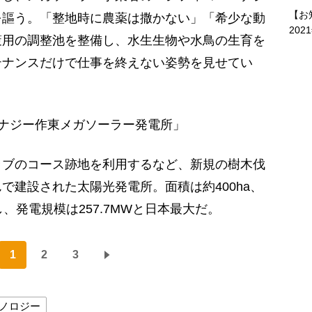
【お
を謳う。「整地時に農薬は撒かない」「希少な動
202
策用の調整池を整備し、水生生物や水鳥の生育を
テナンスだけで仕事を終えない姿勢を見せてい
ナジー作東メガソーラー発電所」
ブのコース跡地を利用するなど、新規の樹木伐
で建設された太陽光発電所。面積は約400ha、
、発電規模は257.7MWと日本最大だ。
1
2
3
ノロジー