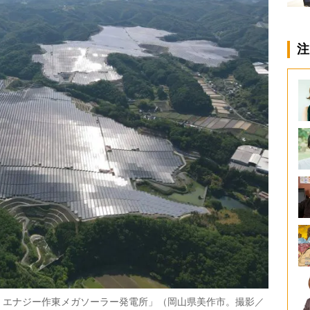
注
・エナジー作東メガソーラー発電所」（岡山県美作市。撮影／