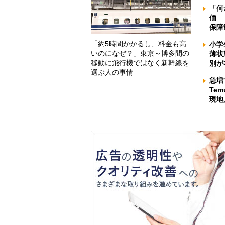
「何
価 
保障
「約5時間かかるし、料金も高
小学
いのになぜ？」東京～博多間の
薄状
移動に飛行機ではなく新幹線を
別が
選ぶ人の事情
急増
Te
現地