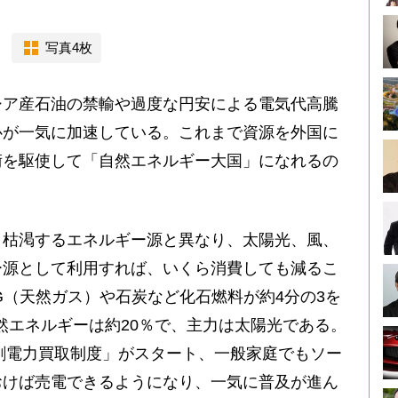
写真4枚
ア産石油の禁輸や過度な円安による電気代高騰
心が一気に加速している。これまで資源を外国に
術を駆使して「自然エネルギー大国」になれるの
枯渇するエネルギー源と異なり、太陽光、風、
ー源として利用すれば、いくら消費しても減るこ
G（天然ガス）や石炭など化石燃料が約4分の3を
自然エネルギーは約20％で、主力は太陽光である。
余剰電力買取制度」がスタート、一般家庭でもソー
おけば売電できるようになり、一気に普及が進ん