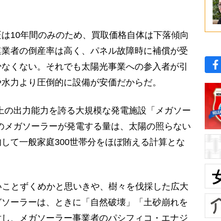
は10年間のみのため、買取価格自体は下落傾向
連業者の倒産率は高く、パネル故障時に補償が受
少なくない。それでも太陽光事業への参入者が引
や水力より圧倒的に設備が安価だからだ。
上の出力能力を誇る大規模な発電施設「メガソー
のメガソーラーが発電する量は、太陽の照らない
して一般家庭300世帯分をほぼ賄える計算とな
いことずくめかと思いきや、樹々を伐採した広大
ガソーラーは、ときに「自然破壊」「土砂崩れを
対し、メガソーラー事業者のパシフィコ・エナジ