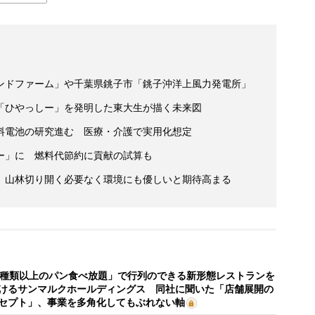
ンドファーム」や千葉県銚子市「銚子沖洋上風力発電所」
「ひやっしー」を発明した東大生が描く未来図
料電池の研究進む 医療・介護で実用化想定
ー」に 燃料代節約に貢献の試算も
 山林切り開く必要なく環境にも優しいと期待高まる
0種類以上のパン食べ放題」で行列のできる新形態レストランを
けるサンマルクホールディングス 同社に聞いた「店舗展開の
セプト」、事業を多角化してもぶれない軸