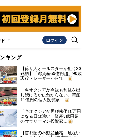
ンド
ログイン
ンキング
【億り人オールスターが狙う20
銘柄】「総資産69億円超」90歳
現役トレーダーから“1…
「キオクシアが今後も利益を出
し続けるかは分からない」資産
11億円の個人投資家…
「キオクシアが再び株価10万円
になる日は遠い」資産3億円超
のサラリーマン投資家…
【首都圏の不動産価格「危ない