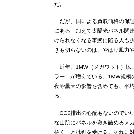
だ。
だが、国による買取価格の保証
にある。加えて太陽光パネル関
けられなくなる事態に陥る人も
きも切らないのは、やはり風力
近年、1MW（メガワット）以
ラー」が増えている。1MW規模
夜や曇天の影響を含めても、平均
る。
CO2排出の心配もないのでい
な山肌にパネルを敷き詰めるメ
招く」と批判を受ける。それに