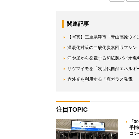
関連記事
【写真】三重県津市「青山高原ウイ
温暖化対策の二酸化炭素回収マシン
汗や尿から発電する和紙製バイオ燃
サツマイモを「次世代自然エネルギ
赤外光を利用する「窓ガラス発電」
注目TOPIC
「3
手掛
コン