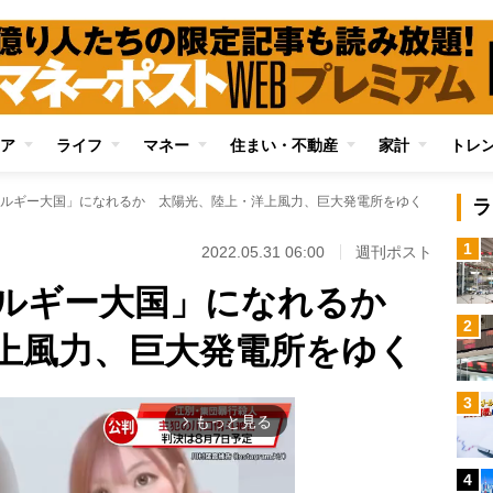
ア
ライフ
マネー
住まい・不動産
家計
トレ
ルギー大国」になれるか 太陽光、陸上・洋上風力、巨大発電所をゆく
ラ
1
2022.05.31 06:00
週刊ポスト
ネルギー大国」になれるか
2
上風力、巨大発電所をゆく
3
もっと見る
arrow_forward_ios
4