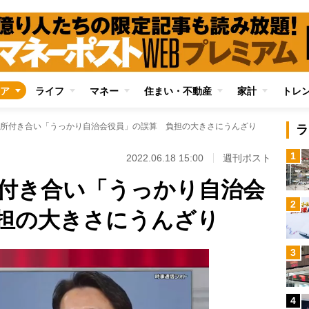
ア
ライフ
マネー
住まい・不動産
家計
トレ
所付き合い「うっかり自治会役員」の誤算 負担の大きさにうんざり
ラ
1
2022.06.18 15:00
週刊ポスト
付き合い「うっかり自治会
2
担の大きさにうんざり
3
4