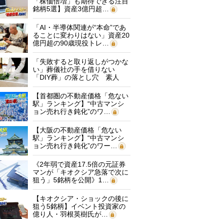
「株価倍増」も期待できる注目
銘柄5選】資産3億円超…
「AI・半導体関連が“本命”であ
ることに変わりはない」資産20
億円超の90歳現役トレ…
「失敗すると取り返しがつかな
い」葬儀社の手を借りない
「DIY葬」の落とし穴 素人
に…
【首都圏の不動産価格「危ない
駅」ランキング】“中古マンシ
ョン売れ行き鈍化”のワ…
【大阪の不動産価格「危ない
駅」ランキング】“中古マンシ
ョン売れ行き鈍化”のワー…
《2年弱で資産17.5倍の元証券
マンが「キオクシア急落で次に
狙う」5銘柄を公開》1…
【キオクシア・ショックの後に
狙う5銘柄】イベント投資家の
億り人・羽根英樹氏が…