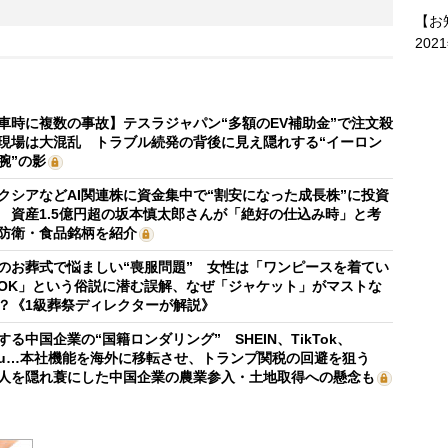
【お
202
車時に複数の事故】テスラジャパン“多額のEV補助金”で注文殺
現場は大混乱 トラブル続発の背後に見え隠れする“イーロン
腕”の影
クシアなどAI関連株に資金集中で“割安になった成長株”に投資
 資産1.5億円超の坂本慎太郎さんが「絶好の仕込み時」と考
防衛・食品銘柄を紹介
のお葬式で悩ましい“喪服問題” 女性は「ワンピースを着てい
OK」という俗説に潜む誤解、なぜ「ジャケット」がマストな
？《1級葬祭ディレクターが解説》
する中国企業の“国籍ロンダリング” SHEIN、TikTok、
mu…本社機能を海外に移転させ、トランプ関税の回避を狙う
人を隠れ蓑にした中国企業の農業参入・土地取得への懸念も