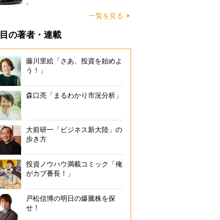
一覧を見る
目の著者・連載
藤川里絵「さあ、投資を始めよ
う！」
森口亮「まるわかり市況分析」
大前研一「ビジネス新大陸」の
歩き方
投資ノウハウ満載コミック「俺
がカブ番長！」
戸松信博の明日の爆騰株を探
せ！