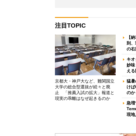
注目TOPIC
【納
到、
の右
キオ
妙味
える
京都大・神戸大など、難関国立
猛暑
大学の総合型選抜が続々と廃
けば
止 「推薦入試の拡大」報道と
のか
現実の乖離はなぜ起きるのか
急増
Te
現地