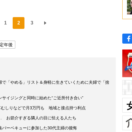
1
2
3
定年後
婦で「やめる」リスト＆身軽に生きていくために夫婦で「捨
サイジングと同時に始めた“ご近所付き合い”
草むしりなどで月3万円も 地域と接点持つ利点
… お節介すぎる隣人の目に怯える人たち
族バーベキューに参加した30代主婦の後悔