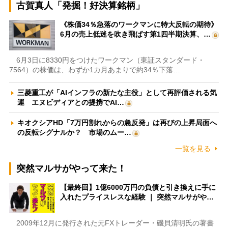
古賀真人「発掘！好決算銘柄」
《株価34％急落のワークマンに特大反転の期待》
6月の売上低迷を吹き飛ばす第1四半期決算、…
6月3日に8330円をつけたワークマン（東証スタンダード・
7564）の株価は、わずか1カ月あまりで約34％下落…
三菱重工が「AIインフラの新たな主役」として再評価される気
運 エヌビディアとの提携でAI…
キオクシアHD「7万円割れからの急反発」は再びの上昇局面へ
の反転シグナルか？ 市場のムー…
一覧を見る
突然マルサがやって来た！
【最終回】1億6000万円の負債と引き換えに手に
入れたプライスレスな経験 ｜ 突然マルサがや…
2009年12月に発行された元FXトレーダー・磯貝清明氏の著書