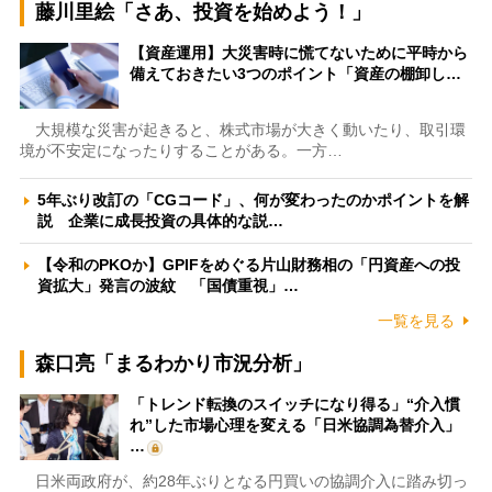
藤川里絵「さあ、投資を始めよう！」
【資産運用】大災害時に慌てないために平時から
備えておきたい3つのポイント「資産の棚卸し…
大規模な災害が起きると、株式市場が大きく動いたり、取引環
境が不安定になったりすることがある。一方…
5年ぶり改訂の「CGコード」、何が変わったのかポイントを解
説 企業に成長投資の具体的な説…
【令和のPKOか】GPIFをめぐる片山財務相の「円資産への投
資拡大」発言の波紋 「国債重視」…
一覧を見る
森口亮「まるわかり市況分析」
「トレンド転換のスイッチになり得る」“介入慣
れ”した市場心理を変える「日米協調為替介入」
…
日米両政府が、約28年ぶりとなる円買いの協調介入に踏み切っ