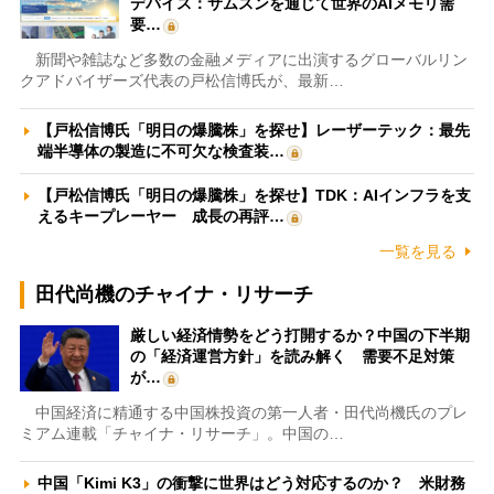
デバイス：サムスンを通じて世界のAIメモリ需
要…
新聞や雑誌など多数の金融メディアに出演するグローバルリン
クアドバイザーズ代表の戸松信博氏が、最新…
【戸松信博氏「明日の爆騰株」を探せ】レーザーテック：最先
端半導体の製造に不可欠な検査装…
【戸松信博氏「明日の爆騰株」を探せ】TDK：AIインフラを支
えるキープレーヤー 成長の再評…
一覧を見る
田代尚機のチャイナ・リサーチ
厳しい経済情勢をどう打開するか？中国の下半期
の「経済運営方針」を読み解く 需要不足対策
が…
中国経済に精通する中国株投資の第一人者・田代尚機氏のプレ
ミアム連載「チャイナ・リサーチ」。中国の…
中国「Kimi K3」の衝撃に世界はどう対応するのか？ 米財務