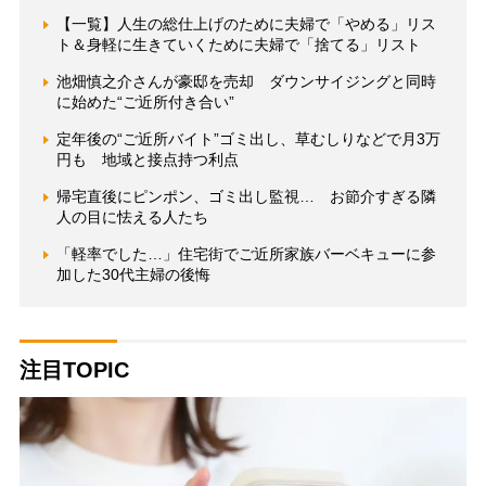
【一覧】人生の総仕上げのために夫婦で「やめる」リス
ト＆身軽に生きていくために夫婦で「捨てる」リスト
池畑慎之介さんが豪邸を売却 ダウンサイジングと同時
に始めた“ご近所付き合い”
定年後の“ご近所バイト”ゴミ出し、草むしりなどで月3万
円も 地域と接点持つ利点
帰宅直後にピンポン、ゴミ出し監視… お節介すぎる隣
人の目に怯える人たち
「軽率でした…」住宅街でご近所家族バーベキューに参
加した30代主婦の後悔
注目TOPIC