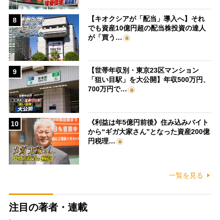
【キオクシアが「配当」導入へ】それ
8
でも資産10億円超の配当株投資の達人
が「買う…
【世帯年収別・東京23区マンション
9
「狙い目駅」を大公開】年収500万円、
700万円で…
《利益は年5億円前後》住み込みバイト
10
から“ギガ大家さん”となった資産200億
円税理…
一覧を見る
注目の著者・連載