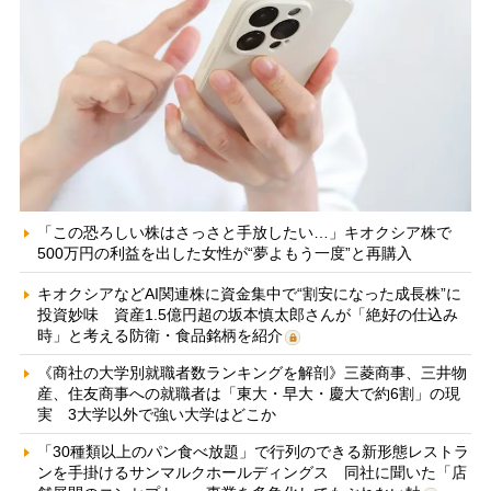
「この恐ろしい株はさっさと手放したい…」キオクシア株で
500万円の利益を出した女性が“夢よもう一度”と再購入
キオクシアなどAI関連株に資金集中で“割安になった成長株”に
投資妙味 資産1.5億円超の坂本慎太郎さんが「絶好の仕込み
時」と考える防衛・食品銘柄を紹介
《商社の大学別就職者数ランキングを解剖》三菱商事、三井物
産、住友商事への就職者は「東大・早大・慶大で約6割」の現
実 3大学以外で強い大学はどこか
「30種類以上のパン食べ放題」で行列のできる新形態レストラ
ンを手掛けるサンマルクホールディングス 同社に聞いた「店