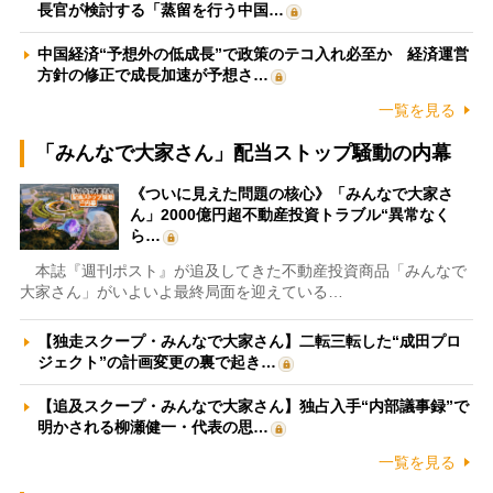
長官が検討する「蒸留を行う中国…
中国経済“予想外の低成長”で政策のテコ入れ必至か 経済運営
方針の修正で成長加速が予想さ…
一覧を見る
「みんなで大家さん」配当ストップ騒動の内幕
《ついに見えた問題の核心》「みんなで大家さ
ん」2000億円超不動産投資トラブル“異常なく
ら…
本誌『週刊ポスト』が追及してきた不動産投資商品「みんなで
大家さん」がいよいよ最終局面を迎えている…
【独走スクープ・みんなで大家さん】二転三転した“成田プロ
ジェクト”の計画変更の裏で起き…
【追及スクープ・みんなで大家さん】独占入手“内部議事録”で
明かされる柳瀬健一・代表の思…
一覧を見る