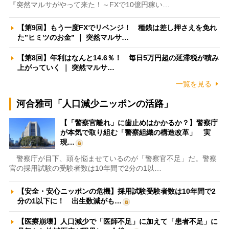
『突然マルサがやって来た！～FXで10億円稼い…
【第9回】もう一度FXでリベンジ！ 種銭は差し押さえを免れ
た”ヒミツのお金” ｜ 突然マルサ…
【第8回】年利はなんと14.6％！ 毎日5万円超の延滞税が積み
上がっていく ｜ 突然マルサ…
一覧を見る
河合雅司「人口減少ニッポンの活路」
【「警察官離れ」に歯止めはかかるか？】警察庁
が本気で取り組む「警察組織の構造改革」 実
現…
警察庁が目下、頭を悩ませているのが「警察官不足」だ。警察
官の採用試験の受験者数は10年間で2分の1以…
【安全・安心ニッポンの危機】採用試験受験者数は10年間で2
分の1以下に！ 出生数減がも…
【医療崩壊】人口減少で「医師不足」に加えて「患者不足」に