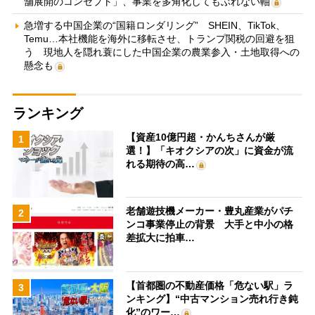
舗展開のコンセプト」、事業を多角化してもぶれない軸
急増する中国企業の“国籍ロンダリング” SHEIN、TikTok、
Temu…本社機能を海外に移転させ、トランプ関税の回避を狙
う 現地人を隠れ蓑にした中国企業の農業参入・土地取得への
懸念も
ランキング
【資産10億円超・かんちさんが厳
1
選！】「キオクシアの次」に資金が流
れる期待の高…
老舗遊技機メーカー・豊丸産業がパチ
2
ンコ事業停止の背景 大手と中小の格
差拡大に拍車…
【首都圏の不動産価格「危ない駅」ラ
3
ンキング】“中古マンション売れ行き鈍
化”のワー…