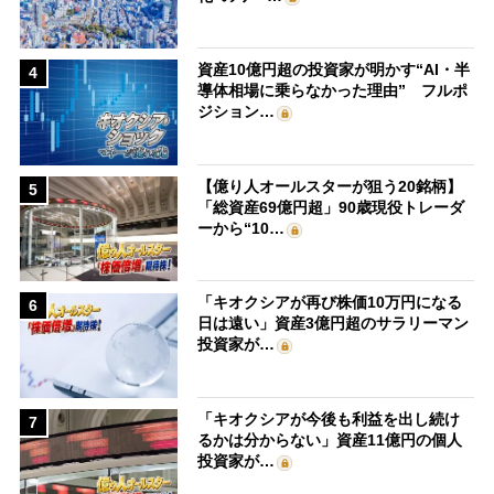
資産10億円超の投資家が明かす“AI・半
4
導体相場に乗らなかった理由” フルポ
ジション…
【億り人オールスターが狙う20銘柄】
5
「総資産69億円超」90歳現役トレーダ
ーから“10…
「キオクシアが再び株価10万円になる
6
日は遠い」資産3億円超のサラリーマン
投資家が…
「キオクシアが今後も利益を出し続け
7
るかは分からない」資産11億円の個人
投資家が…