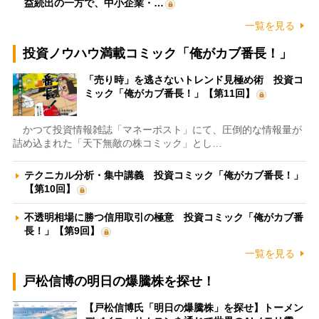
益続出の一方で、中小企業・…
一覧を見る
投資ノウハウ満載コミック「俺がカブ番長！」
「売り時」を逃さないトレンド見極め術 投資コ
ミック「俺がカブ番長！」【第11回】
かつて投資情報雑誌「マネーポスト」にて、圧倒的な情報量が
詰め込まれた「天下無敵の株コミック」とし…
テクニカル分析・集中講義 投資コミック「俺がカブ番長！」
【第10回】
不透明相場に勝つ信用取引の極意 投資コミック「俺がカブ番
長！」【第9回】
一覧を見る
戸松信博の明日の爆騰株を探せ！
【戸松信博氏「明日の爆騰株」を探せ】トーメン