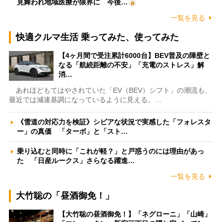
見舞われ地域医療が限界に 今後…
一覧を見る
快適クルマ生活 乗ってみた、使ってみた
【4ヶ月間で受注累計6000台】BEV普及の障壁と
なる「航続距離の不安」「充電のストレス」解
消…
あれほどもてはやされていた「EV（BEV）シフト」の潮流も、
最近では減速基調になっているように見える。…
《雪道の対応力を検証》シビアな状況で実感した「フォレスタ
ー」の真価 「ターボ」と「スト…
乗り込むと同時に「これが軽？」と戸惑うのには理由があっ
た 「日産ルークス」さらなる躍進…
一覧を見る
大竹聡の「昼酒御免！」
【大竹聡の昼酒御免！】「ネグローニ」「山崎」