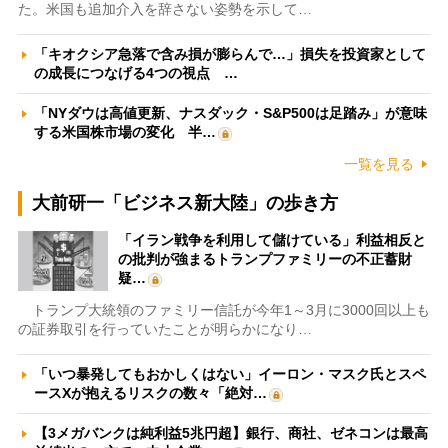
た。米国も追加介入を辞さない姿勢を示して…
「キオクシア急落で含み損が膨らんで…」損失を投資家として
の成長につなげる4つの視点 …
「NYダウは高値更新、ナスダック・S&P500は足踏み」が意味
する米国株市場の変化 半…
一覧を見る
大前研一「ビジネス新大陸」の歩き方
「イラン戦争を利用して儲けている」利益相反と
の批判が強まるトランプファミリーの不正蓄財
疑…
トランプ大統領のファミリー信託が今年1～3月に3000回以上も
の証券取引を行っていたことが明らかになり…
「いつ暴発してもおかしくはない」イーロン・マスク氏とスペ
ースXが抱えるリスクの数々「絶対…
【3メガバンクは純利益5兆円超】銀行、商社、ゼネコンは最高