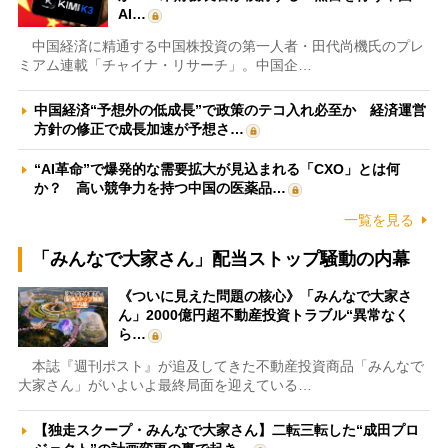
AI…
中国経済に精通する中国株投資の第一人者・田代尚機氏のプレ
ミアム連載「チャイナ・リサーチ」。中国企…
中国経済“予想外の低成長”で政策のテコ入れ必至か 経済運営
方針の修正で成長加速が予想さ…
“AI革命”で爆発的な需要拡大が見込まれる「CXO」とは何
か？ 高い競争力を持つ中国の医薬品…
一覧を見る
「みんなで大家さん」配当ストップ騒動の内幕
《ついに見えた問題の核心》「みんなで大家さ
ん」2000億円超不動産投資トラブル“異常なく
ら…
本誌『週刊ポスト』が追及してきた不動産投資商品「みんなで
大家さん」がいよいよ最終局面を迎えている…
【独走スクープ・みんなで大家さん】二転三転した“成田プロ