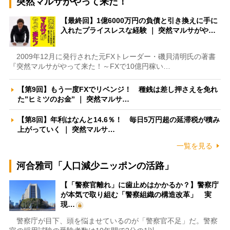
突然マルサがやって来た！
【最終回】1億6000万円の負債と引き換えに手に
入れたプライスレスな経験 ｜ 突然マルサがや…
2009年12月に発行された元FXトレーダー・磯貝清明氏の著書
『突然マルサがやって来た！～FXで10億円稼い…
【第9回】もう一度FXでリベンジ！ 種銭は差し押さえを免れ
た”ヒミツのお金” ｜ 突然マルサ…
【第8回】年利はなんと14.6％！ 毎日5万円超の延滞税が積み
上がっていく ｜ 突然マルサ…
一覧を見る
河合雅司「人口減少ニッポンの活路」
【「警察官離れ」に歯止めはかかるか？】警察庁
が本気で取り組む「警察組織の構造改革」 実
現…
警察庁が目下、頭を悩ませているのが「警察官不足」だ。警察