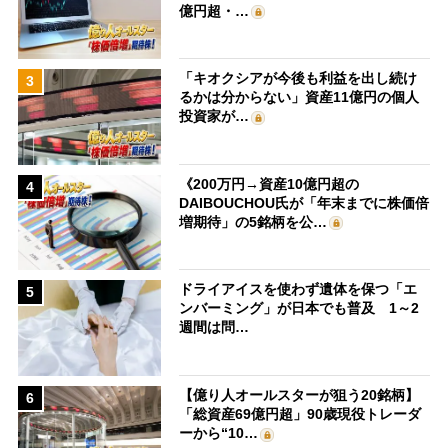
億円超・…
「キオクシアが今後も利益を出し続け
3
るかは分からない」資産11億円の個人
投資家が…
《200万円→資産10億円超の
4
DAIBOUCHOU氏が「年末までに株価倍
増期待」の5銘柄を公…
ドライアイスを使わず遺体を保つ「エ
5
ンバーミング」が日本でも普及 1～2
週間は問…
【億り人オールスターが狙う20銘柄】
6
「総資産69億円超」90歳現役トレーダ
ーから“10…