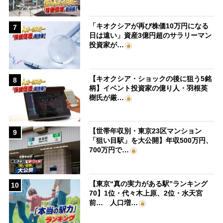
「キオクシアが再び株価10万円になる
7
日は遠い」資産3億円超のサラリーマン
投資家が…
【キオクシア・ショックの後に狙う5銘
8
柄】イベント投資家の億り人・羽根英
樹氏が厳…
【世帯年収別・東京23区マンション
9
「狙い目駅」を大公開】年収500万円、
700万円で…
【東京“真の実力がある駅”ランキング
10
70】1位・代々木上原、2位・水天宮
前… 人口増…