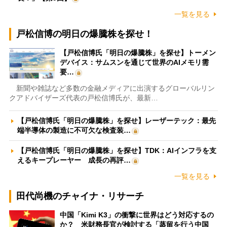
一覧を見る
戸松信博の明日の爆騰株を探せ！
【戸松信博氏「明日の爆騰株」を探せ】トーメン
デバイス：サムスンを通じて世界のAIメモリ需
要…
新聞や雑誌など多数の金融メディアに出演するグローバルリン
クアドバイザーズ代表の戸松信博氏が、最新…
【戸松信博氏「明日の爆騰株」を探せ】レーザーテック：最先
端半導体の製造に不可欠な検査装…
【戸松信博氏「明日の爆騰株」を探せ】TDK：AIインフラを支
えるキープレーヤー 成長の再評…
一覧を見る
田代尚機のチャイナ・リサーチ
中国「Kimi K3」の衝撃に世界はどう対応するの
か？ 米財務長官が検討する「蒸留を行う中国