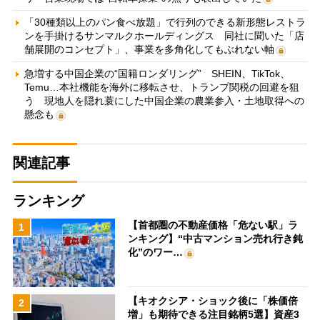
「30種類以上のパン食べ放題」で行列のできる新形態レストラ
ンを手掛けるサンマルクホールディングス 同社に聞いた「店
舗展開のコンセプト」、事業を多角化してもぶれない軸
急増する中国企業の“国籍ロンダリング” SHEIN、TikTok、
Temu…本社機能を海外に移転させ、トランプ関税の回避を狙
う 現地人を隠れ蓑にした中国企業の農業参入・土地取得への
懸念も
関連記事
ランキング
【首都圏の不動産価格「危ない駅」ラ
1
ンキング】“中古マンション売れ行き鈍
化”のワー…
【キオクシア・ショック後に「株価倍
2
増」も期待できる注目銘柄5選】資産3