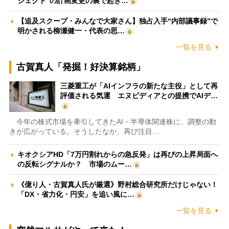
ジェクト”の計画変更の裏で起き…
【追及スクープ・みんなで大家さん】独占入手“内部議事録”で
明かされる柳瀬健一・代表の思…
一覧を見る
古賀真人「発掘！好決算銘柄」
三菱重工が「AIインフラの新たな主役」として再
評価される気運 エヌビディアとの提携でAIデ…
今年の株式市場を牽引してきたAI・半導体関連株に、調整の動
きが広がっている。そうしたなか、再び注目…
キオクシアHD「7万円割れからの急反発」は再びの上昇局面へ
の反転シグナルか？ 市場のムー…
《億り人・古賀真人氏が厳選》野村総合研究所だけじゃない！
「DX・省力化・円安」を追い風に…
一覧を見る