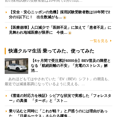
官の採用試験の受験者数は10年間で2分の1以…
【安全・安心ニッポンの危機】採用試験受験者数は10年間で2
分の1以下に！ 出生数減がも…
【医療崩壊】人口減少で「医師不足」に加えて「患者不足」に
見舞われ地域医療が限界に 今後…
一覧を見る
快適クルマ生活 乗ってみた、使ってみた
【4ヶ月間で受注累計6000台】BEV普及の障壁と
なる「航続距離の不安」「充電のストレス」解
消…
あれほどもてはやされていた「EV（BEV）シフト」の潮流も、
最近では減速基調になっているように見える。…
《雪道の対応力を検証》シビアな状況で実感した「フォレスタ
ー」の真価 「ターボ」と「スト…
乗り込むと同時に「これが軽？」と戸惑うのには理由があっ
た 「日産ルークス」さらなる躍進…