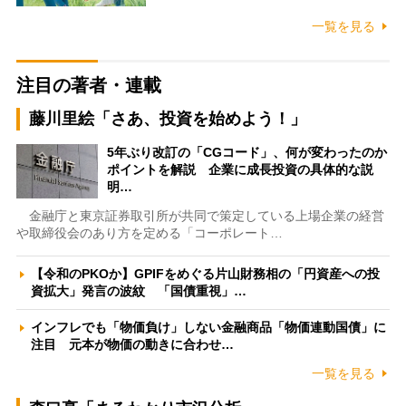
一覧を見る
注目の著者・連載
藤川里絵「さあ、投資を始めよう！」
5年ぶり改訂の「CGコード」、何が変わったのか
ポイントを解説 企業に成長投資の具体的な説
明…
金融庁と東京証券取引所が共同で策定している上場企業の経営
や取締役会のあり方を定める「コーポレート…
【令和のPKOか】GPIFをめぐる片山財務相の「円資産への投
資拡大」発言の波紋 「国債重視」…
インフレでも「物価負け」しない金融商品「物価連動国債」に
注目 元本が物価の動きに合わせ…
一覧を見る