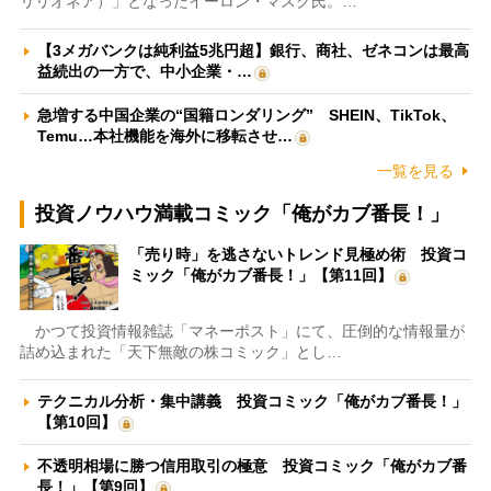
リリオネア）」となったイーロン・マスク氏。…
【3メガバンクは純利益5兆円超】銀行、商社、ゼネコンは最高
益続出の一方で、中小企業・…
急増する中国企業の“国籍ロンダリング” SHEIN、TikTok、
Temu…本社機能を海外に移転させ…
一覧を見る
投資ノウハウ満載コミック「俺がカブ番長！」
「売り時」を逃さないトレンド見極め術 投資コ
ミック「俺がカブ番長！」【第11回】
かつて投資情報雑誌「マネーポスト」にて、圧倒的な情報量が
詰め込まれた「天下無敵の株コミック」とし…
テクニカル分析・集中講義 投資コミック「俺がカブ番長！」
【第10回】
不透明相場に勝つ信用取引の極意 投資コミック「俺がカブ番
長！」【第9回】