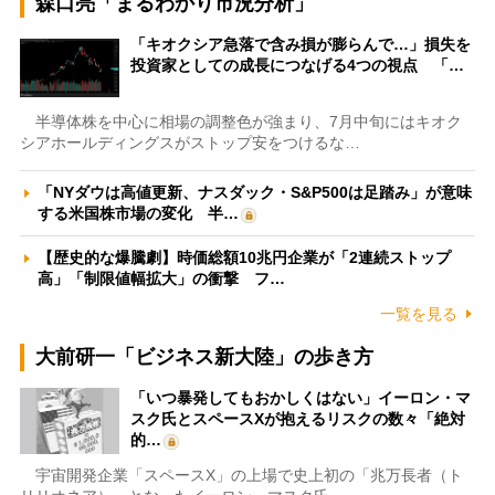
森口亮「まるわかり市況分析」
「キオクシア急落で含み損が膨らんで…」損失を
投資家としての成長につなげる4つの視点 「…
半導体株を中心に相場の調整色が強まり、7月中旬にはキオク
シアホールディングスがストップ安をつけるな…
「NYダウは高値更新、ナスダック・S&P500は足踏み」が意味
する米国株市場の変化 半…
【歴史的な爆騰劇】時価総額10兆円企業が「2連続ストップ
高」「制限値幅拡大」の衝撃 フ…
一覧を見る
大前研一「ビジネス新大陸」の歩き方
「いつ暴発してもおかしくはない」イーロン・マ
スク氏とスペースXが抱えるリスクの数々「絶対
的…
宇宙開発企業「スペースX」の上場で史上初の「兆万長者（ト