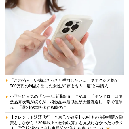
「この恐ろしい株はさっさと手放したい…」キオクシア株で
500万円の利益を出した女性が“夢よもう一度”と再購入
小学生に人気の「シール流通事情」に変調 「ボンドロ」は依
然品薄状態が続くが、模倣品や類似品が大量流通し一部で値崩
れ 「選別が本格化する時代に」
【クレジット決済代行・全東信が破産】63社もの金融機関が融
資をしながら「20年以上の粉飾決算」を見抜けなかったカラク
リ 営業現場では“自転車操業”の焦りも表出していた