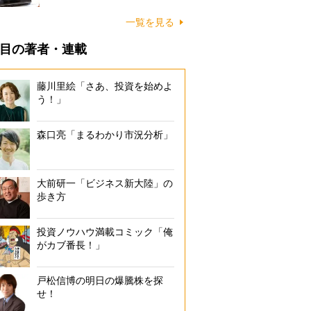
一覧を見る
目の著者・連載
藤川里絵「さあ、投資を始めよ
う！」
森口亮「まるわかり市況分析」
大前研一「ビジネス新大陸」の
歩き方
投資ノウハウ満載コミック「俺
がカブ番長！」
戸松信博の明日の爆騰株を探
せ！