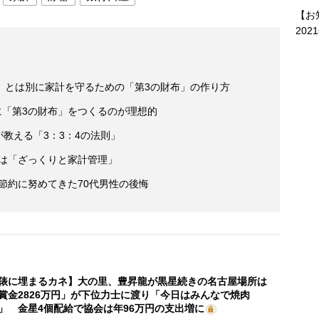
【お
202
」とは別に家計を守るための「第3の財布」の作り方
に「第3の財布」をつくるのが理想的
が教える「3：3：4の法則」
訣は「ざっくりと家計管理」
後節約に努めてきた70代男性の後悔
俵に埋まるカネ】大の里、豊昇龍が黒星続きの名古屋場所は
賞金2826万円」が下位力士に渡り「今日はみんなで焼肉
」 金星4個配給で協会は年96万円の支出増に