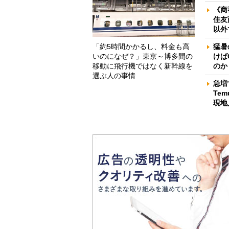
《商
住友
以外
「約5時間かかるし、料金も高
猛暑
いのになぜ？」東京～博多間の
けば
移動に飛行機ではなく新幹線を
のか
選ぶ人の事情
急増
Te
現地