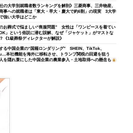
社の大学別就職者数ランキングを解剖》三菱商事、三井物産、
商事への就職者は「東大・早大・慶大で約6割」の現実 3大学
で強い大学はどこか
のお葬式で悩ましい“喪服問題” 女性は「ワンピースを着てい
OK」という俗説に潜む誤解、なぜ「ジャケット」がマストな
？《1級葬祭ディレクターが解説》
する中国企業の“国籍ロンダリング” SHEIN、TikTok、
mu…本社機能を海外に移転させ、トランプ関税の回避を狙う
人を隠れ蓑にした中国企業の農業参入・土地取得への懸念も