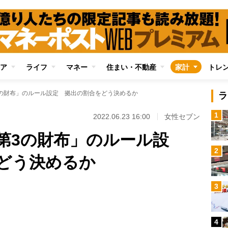
ア
ライフ
マネー
住まい・不動産
家計
トレ
の財布」のルール設定 拠出の割合をどう決めるか
ラ
1
2022.06.23 16:00
女性セブン
第3の財布」のルール設
2
どう決めるか
Loaded
:
3
89.01%
/
4