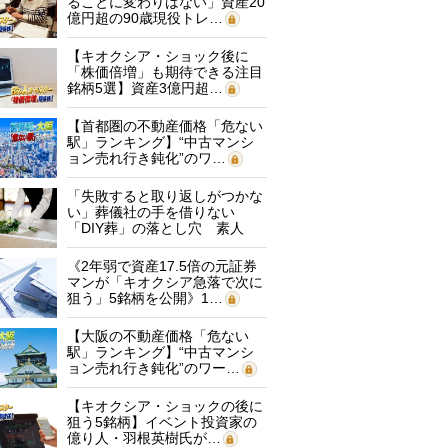
ることに変わりはない」資産20
億円超の90歳現役トレ…
【キオクシア・ショック後に
「株価倍増」も期待できる注目
銘柄5選】資産3億円超…
【首都圏の不動産価格「危ない
駅」ランキング】“中古マンシ
ョン売れ行き鈍化”のワ…
「失敗すると取り返しがつかな
い」葬儀社の手を借りない
「DIY葬」の落とし穴 素人
に…
《2年弱で資産17.5倍の元証券
マンが「キオクシア急落で次に
狙う」5銘柄を公開》1…
【大阪の不動産価格「危ない
駅」ランキング】“中古マンシ
ョン売れ行き鈍化”のワー…
【キオクシア・ショックの後に
狙う5銘柄】イベント投資家の
億り人・羽根英樹氏が…