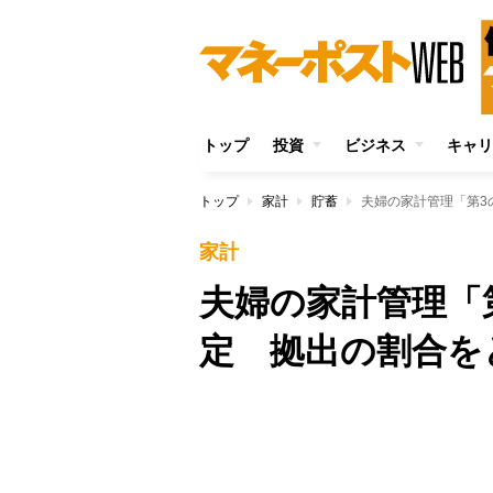
トップ
投資
ビジネス
キャリ
トップ
家計
貯蓄
夫婦の家計管理「第3
家計
夫婦の家計管理「
定 拠出の割合を
Unmute