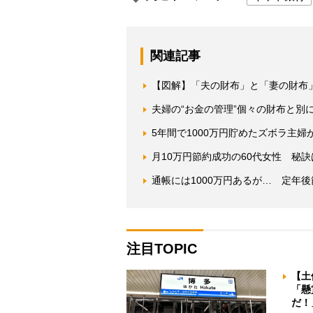
関連記事
【図解】「夫の財布」と「妻の財布
夫婦の“お金の管理”個々の財布と別
5年間で1000万円貯めたズボラ主婦
月10万円節約成功の60代女性 秘
通帳には1000万円あるが… 定年
注目TOPIC
【土
「懸
だ！