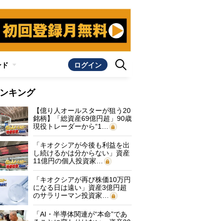
ンド
ログイン
ンキング
【億り人オールスターが狙う20
銘柄】「総資産69億円超」90歳
現役トレーダーから“1…
「キオクシアが今後も利益を出
し続けるかは分からない」資産
11億円の個人投資家…
「キオクシアが再び株価10万円
になる日は遠い」資産3億円超
のサラリーマン投資家…
「AI・半導体関連が“本命”であ