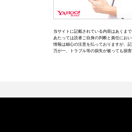
当サイトに記載されている内容はあくまで
あたっては読者ご自身の判断と責任におい
情報は細心の注意を払っておりますが、記
万が一、トラブル等の損失が被っても損害