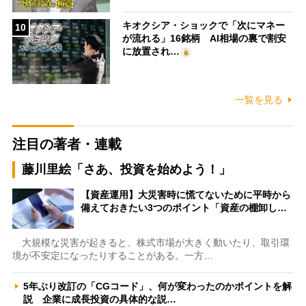
キオクシア・ショックで「次にマネー
10
が流れる」16銘柄 AI相場の裏で割安
に放置され…
一覧を見る
注目の著者・連載
藤川里絵「さあ、投資を始めよう！」
【資産運用】大災害時に慌てないために平時から
備えておきたい3つのポイント「資産の棚卸し…
大規模な災害が起きると、株式市場が大きく動いたり、取引環
境が不安定になったりすることがある。一方…
5年ぶり改訂の「CGコード」、何が変わったのかポイントを解
説 企業に成長投資の具体的な説…