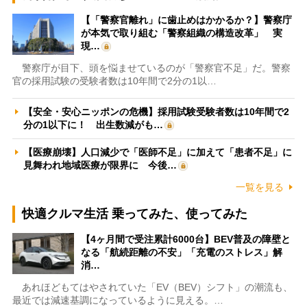
【「警察官離れ」に歯止めはかかるか？】警察庁
が本気で取り組む「警察組織の構造改革」 実
現…
警察庁が目下、頭を悩ませているのが「警察官不足」だ。警察
官の採用試験の受験者数は10年間で2分の1以…
【安全・安心ニッポンの危機】採用試験受験者数は10年間で2
分の1以下に！ 出生数減がも…
【医療崩壊】人口減少で「医師不足」に加えて「患者不足」に
見舞われ地域医療が限界に 今後…
一覧を見る
快適クルマ生活 乗ってみた、使ってみた
【4ヶ月間で受注累計6000台】BEV普及の障壁と
なる「航続距離の不安」「充電のストレス」解
消…
あれほどもてはやされていた「EV（BEV）シフト」の潮流も、
最近では減速基調になっているように見える。…