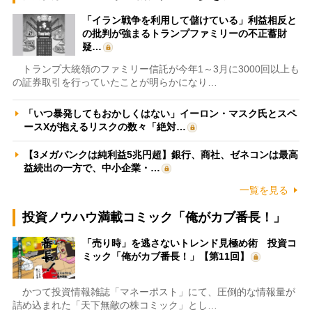
「イラン戦争を利用して儲けている」利益相反と
の批判が強まるトランプファミリーの不正蓄財
疑…
トランプ大統領のファミリー信託が今年1～3月に3000回以上も
の証券取引を行っていたことが明らかになり…
「いつ暴発してもおかしくはない」イーロン・マスク氏とスペ
ースXが抱えるリスクの数々「絶対…
【3メガバンクは純利益5兆円超】銀行、商社、ゼネコンは最高
益続出の一方で、中小企業・…
一覧を見る
投資ノウハウ満載コミック「俺がカブ番長！」
「売り時」を逃さないトレンド見極め術 投資コ
ミック「俺がカブ番長！」【第11回】
かつて投資情報雑誌「マネーポスト」にて、圧倒的な情報量が
詰め込まれた「天下無敵の株コミック」とし…