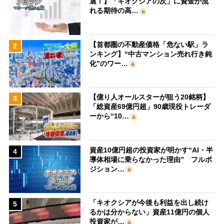
選！】「キオクシアの次」に資金が流
れる期待の高…
【首都圏の不動産価格「危ない駅」ラ
2
ンキング】“中古マンション売れ行き鈍
化”のワー…
【億り人オールスターが狙う20銘柄】
3
「総資産69億円超」90歳現役トレーダ
ーから“10…
資産10億円超の投資家が明かす“AI・半
4
導体相場に乗らなかった理由” フルポ
ジション…
「キオクシアが今後も利益を出し続け
5
るかは分からない」資産11億円の個人
投資家が…