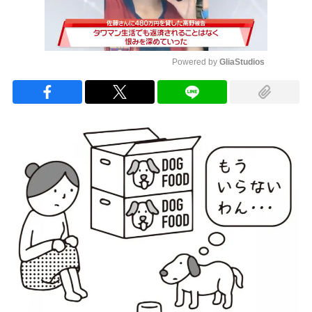
Powered by 
GliaStudios
Mute