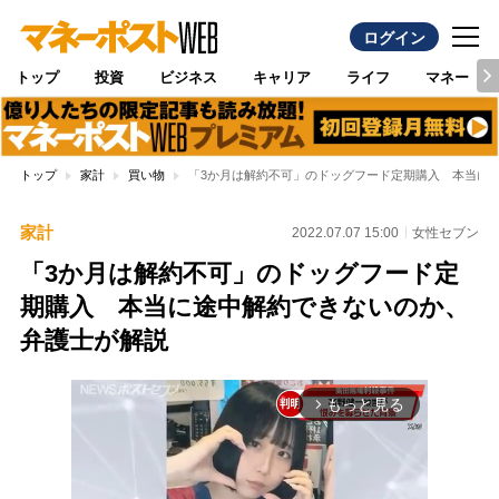
ログイン
トップ
投資
ビジネス
キャリア
ライフ
マネー
トップ
家計
買い物
「3か月は解約不可」のドッグフード定期購入 本当に
家計
2022.07.07 15:00
女性セブン
「3か月は解約不可」のドッグフード定
期購入 本当に途中解約できないのか、
弁護士が解説
もっと見る
arrow_forward_ios