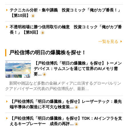
テクニカル分析・集中講義 投資コミック「俺がカブ番長！」
【第10回】
不透明相場に勝つ信用取引の極意 投資コミック「俺がカブ番
長！」【第9回】
一覧を見る
戸松信博の明日の爆騰株を探せ！
【戸松信博氏「明日の爆騰株」を探せ】トーメン
デバイス：サムスンを通じて世界のAIメモリ需
要…
新聞や雑誌など多数の金融メディアに出演するグローバルリン
クアドバイザーズ代表の戸松信博氏が、最新…
【戸松信博氏「明日の爆騰株」を探せ】レーザーテック：最先
端半導体の製造に不可欠な検査装…
【戸松信博氏「明日の爆騰株」を探せ】TDK：AIインフラを支
えるキープレーヤー 成長の再評…