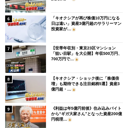
「キオクシアが再び株価10万円になる
6
日は遠い」資産3億円超のサラリーマン
投資家が…
【世帯年収別・東京23区マンション
7
「狙い目駅」を大公開】年収500万円、
700万円で…
【キオクシア・ショック後に「株価倍
8
増」も期待できる注目銘柄5選】資産3
億円超・…
《利益は年5億円前後》住み込みバイト
9
から“ギガ大家さん”となった資産200億
円税理…