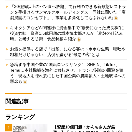
「30種類以上のパン食べ放題」で行列のできる新形態レストラ
ンを手掛けるサンマルクホールディングス 同社に聞いた「店
舗展開のコンセプト」、事業を多角化してもぶれない軸
キオクシアなどAI関連株に資金集中で“割安になった成長株”に
投資妙味 資産1.5億円超の坂本慎太郎さんが「絶好の仕込み
時」と考える防衛・食品銘柄を紹介
お酒を提供する店で「出禁」になる客のトホホな生態 嘔吐や
粗相だけじゃない、店側が嫌がる“最悪の客”とは
急増する中国企業の“国籍ロンダリング” SHEIN、TikTok、
Temu…本社機能を海外に移転させ、トランプ関税の回避を狙
う 現地人を隠れ蓑にした中国企業の農業参入・土地取得への
懸念も
関連記事
ランキング
【資産10億円超・かんちさんが厳
1