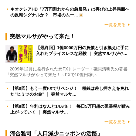
キオクシアHD「7万円割れからの急反発」は再びの上昇局面へ
の反転シグナルか？ 市場のムー…
一覧を見る
突然マルサがやって来た！
【最終回】1億6000万円の負債と引き換えに手に
入れたプライスレスな経験 ｜ 突然マルサがや…
2009年12月に発行された元FXトレーダー・磯貝清明氏の著書
『突然マルサがやって来た！～FXで10億円稼い…
【第9回】もう一度FXでリベンジ！ 種銭は差し押さえを免れ
た”ヒミツのお金” ｜ 突然マルサ…
【第8回】年利はなんと14.6％！ 毎日5万円超の延滞税が積み
上がっていく ｜ 突然マルサ…
一覧を見る
河合雅司「人口減少ニッポンの活路」