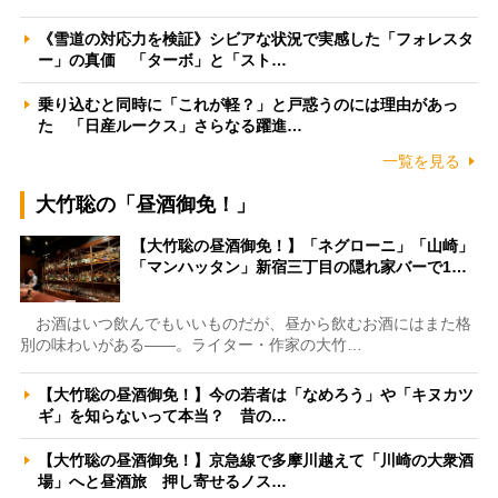
《雪道の対応力を検証》シビアな状況で実感した「フォレスタ
ー」の真価 「ターボ」と「スト…
乗り込むと同時に「これが軽？」と戸惑うのには理由があっ
た 「日産ルークス」さらなる躍進…
一覧を見る
大竹聡の「昼酒御免！」
【大竹聡の昼酒御免！】「ネグローニ」「山崎」
「マンハッタン」新宿三丁目の隠れ家バーで1…
お酒はいつ飲んでもいいものだが、昼から飲むお酒にはまた格
別の味わいがある――。ライター・作家の大竹…
【大竹聡の昼酒御免！】今の若者は「なめろう」や「キヌカツ
ギ」を知らないって本当？ 昔の…
【大竹聡の昼酒御免！】京急線で多摩川越えて「川崎の大衆酒
場」へと昼酒旅 押し寄せるノス…