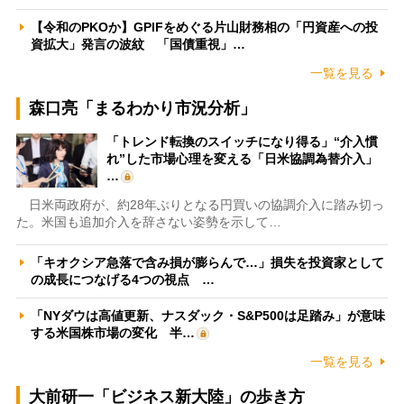
【令和のPKOか】GPIFをめぐる片山財務相の「円資産への投
資拡大」発言の波紋 「国債重視」…
一覧を見る
森口亮「まるわかり市況分析」
「トレンド転換のスイッチになり得る」“介入慣
れ”した市場心理を変える「日米協調為替介入」
…
日米両政府が、約28年ぶりとなる円買いの協調介入に踏み切っ
た。米国も追加介入を辞さない姿勢を示して…
「キオクシア急落で含み損が膨らんで…」損失を投資家として
の成長につなげる4つの視点 …
「NYダウは高値更新、ナスダック・S&P500は足踏み」が意味
する米国株市場の変化 半…
一覧を見る
大前研一「ビジネス新大陸」の歩き方