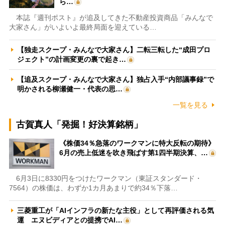
ら…
本誌『週刊ポスト』が追及してきた不動産投資商品「みんなで
大家さん」がいよいよ最終局面を迎えている…
【独走スクープ・みんなで大家さん】二転三転した“成田プロ
ジェクト”の計画変更の裏で起き…
【追及スクープ・みんなで大家さん】独占入手“内部議事録”で
明かされる柳瀬健一・代表の思…
一覧を見る
古賀真人「発掘！好決算銘柄」
《株価34％急落のワークマンに特大反転の期待》
6月の売上低迷を吹き飛ばす第1四半期決算、…
6月3日に8330円をつけたワークマン（東証スタンダード・
7564）の株価は、わずか1カ月あまりで約34％下落…
三菱重工が「AIインフラの新たな主役」として再評価される気
運 エヌビディアとの提携でAI…