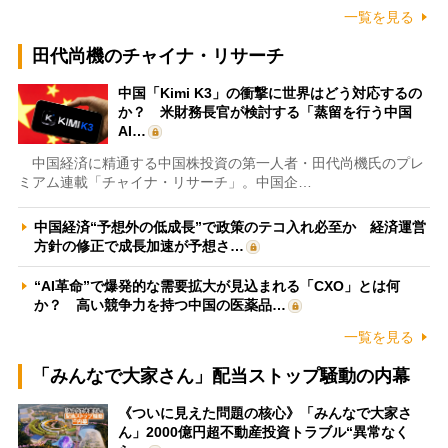
一覧を見る
田代尚機のチャイナ・リサーチ
中国「Kimi K3」の衝撃に世界はどう対応するの
か？ 米財務長官が検討する「蒸留を行う中国
AI…
中国経済に精通する中国株投資の第一人者・田代尚機氏のプレ
ミアム連載「チャイナ・リサーチ」。中国企…
中国経済“予想外の低成長”で政策のテコ入れ必至か 経済運営
方針の修正で成長加速が予想さ…
“AI革命”で爆発的な需要拡大が見込まれる「CXO」とは何
か？ 高い競争力を持つ中国の医薬品…
一覧を見る
「みんなで大家さん」配当ストップ騒動の内幕
《ついに見えた問題の核心》「みんなで大家さ
ん」2000億円超不動産投資トラブル“異常なく