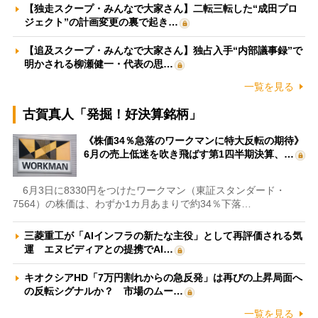
【独走スクープ・みんなで大家さん】二転三転した“成田プロ
ジェクト”の計画変更の裏で起き…
【追及スクープ・みんなで大家さん】独占入手“内部議事録”で
明かされる柳瀬健一・代表の思…
一覧を見る
古賀真人「発掘！好決算銘柄」
《株価34％急落のワークマンに特大反転の期待》
6月の売上低迷を吹き飛ばす第1四半期決算、…
6月3日に8330円をつけたワークマン（東証スタンダード・
7564）の株価は、わずか1カ月あまりで約34％下落…
三菱重工が「AIインフラの新たな主役」として再評価される気
運 エヌビディアとの提携でAI…
キオクシアHD「7万円割れからの急反発」は再びの上昇局面へ
の反転シグナルか？ 市場のムー…
一覧を見る