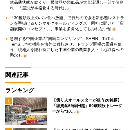
然品薄状態が続くが、模倣品や類似品が大量流通し一部で値崩
れ 「選別が本格化する時代に」
「30種類以上のパン食べ放題」で行列のできる新形態レストラ
ンを手掛けるサンマルクホールディングス 同社に聞いた「店
舗展開のコンセプト」、事業を多角化してもぶれない軸
急増する中国企業の“国籍ロンダリング” SHEIN、TikTok、
Temu…本社機能を海外に移転させ、トランプ関税の回避を狙
う 現地人を隠れ蓑にした中国企業の農業参入・土地取得への
懸念も
関連記事
ランキング
【億り人オールスターが狙う20銘柄】
1
「総資産69億円超」90歳現役トレーダ
ーから“10…