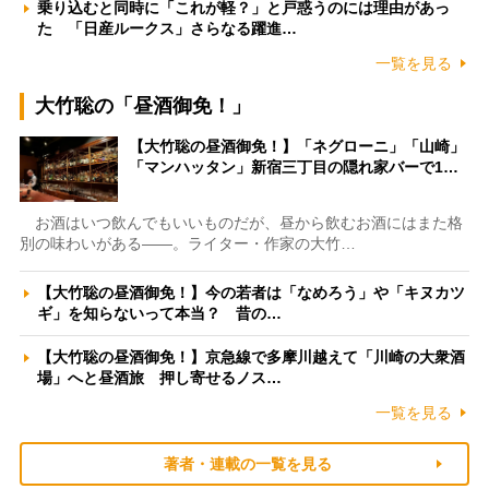
乗り込むと同時に「これが軽？」と戸惑うのには理由があっ
た 「日産ルークス」さらなる躍進…
一覧を見る
大竹聡の「昼酒御免！」
【大竹聡の昼酒御免！】「ネグローニ」「山崎」
「マンハッタン」新宿三丁目の隠れ家バーで1…
お酒はいつ飲んでもいいものだが、昼から飲むお酒にはまた格
別の味わいがある――。ライター・作家の大竹…
【大竹聡の昼酒御免！】今の若者は「なめろう」や「キヌカツ
ギ」を知らないって本当？ 昔の…
【大竹聡の昼酒御免！】京急線で多摩川越えて「川崎の大衆酒
場」へと昼酒旅 押し寄せるノス…
一覧を見る
著者・連載の一覧を見る