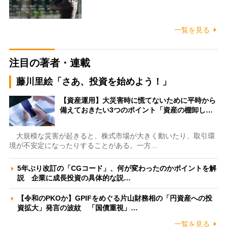
一覧を見る
注目の著者・連載
藤川里絵「さあ、投資を始めよう！」
【資産運用】大災害時に慌てないために平時から
備えておきたい3つのポイント「資産の棚卸し…
大規模な災害が起きると、株式市場が大きく動いたり、取引環
境が不安定になったりすることがある。一方…
5年ぶり改訂の「CGコード」、何が変わったのかポイントを解
説 企業に成長投資の具体的な説…
【令和のPKOか】GPIFをめぐる片山財務相の「円資産への投
資拡大」発言の波紋 「国債重視」…
一覧を見る