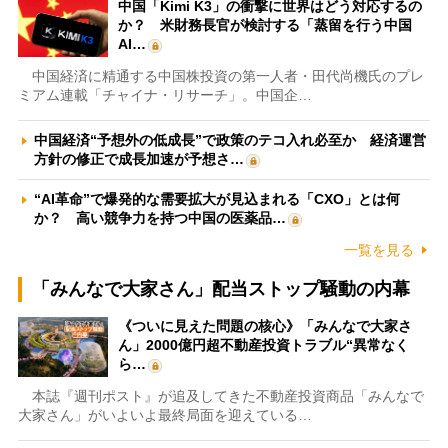
中国「Kimi K3」の衝撃に世界はどう対応するの
か？ 米財務長官が検討する「蒸留を行う中国
AI…
中国経済に精通する中国株投資の第一人者・田代尚機氏のプレ
ミアム連載「チャイナ・リサーチ」。中国企…
中国経済“予想外の低成長”で政策のテコ入れ必至か 経済運営
方針の修正で成長加速が予想さ…
“AI革命”で爆発的な需要拡大が見込まれる「CXO」とは何
か？ 高い競争力を持つ中国の医薬品…
一覧を見る
「みんなで大家さん」配当ストップ騒動の内幕
《ついに見えた問題の核心》「みんなで大家さ
ん」2000億円超不動産投資トラブル“異常なく
ら…
本誌『週刊ポスト』が追及してきた不動産投資商品「みんなで
大家さん」がいよいよ最終局面を迎えている…