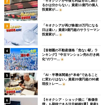
「キオクシアが今後も利益を出し続け
2
るかは分からない」資産11億円の個人
投資家が…
「キオクシアが再び株価10万円になる
3
日は遠い」資産3億円超のサラリーマン
投資家が…
【首都圏の不動産価格「危ない駅」ラ
4
ンキング】“中古マンション売れ行き鈍
化”のワー…
「AI・半導体関連が“本命”であること
5
に変わりはない」資産20億円超の90歳
現役トレー…
【キオクシア・ショック後に「株価倍
6
増」も期待できる注目銘柄5選】資産3