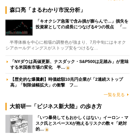
森口亮「まるわかり市況分析」
「キオクシア急落で含み損が膨らんで…」損失を
投資家としての成長につなげる4つの視点 「…
半導体株を中心に相場の調整色が強まり、7月中旬にはキオク
シアホールディングスがストップ安をつけるな…
「NYダウは高値更新、ナスダック・S&P500は足踏み」が意味
する米国株市場の変化 半…
【歴史的な爆騰劇】時価総額10兆円企業が「2連続ストップ
高」「制限値幅拡大」の衝撃 フ…
一覧を見る
大前研一「ビジネス新大陸」の歩き方
「いつ暴発してもおかしくはない」イーロン・マ
スク氏とスペースXが抱えるリスクの数々「絶対
的…