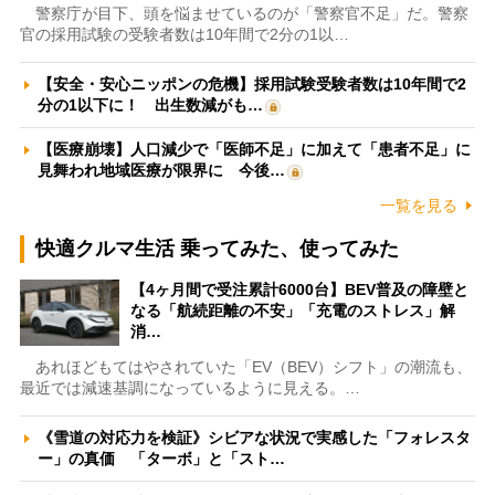
警察庁が目下、頭を悩ませているのが「警察官不足」だ。警察
官の採用試験の受験者数は10年間で2分の1以…
【安全・安心ニッポンの危機】採用試験受験者数は10年間で2
分の1以下に！ 出生数減がも…
【医療崩壊】人口減少で「医師不足」に加えて「患者不足」に
見舞われ地域医療が限界に 今後…
一覧を見る
快適クルマ生活 乗ってみた、使ってみた
【4ヶ月間で受注累計6000台】BEV普及の障壁と
なる「航続距離の不安」「充電のストレス」解
消…
あれほどもてはやされていた「EV（BEV）シフト」の潮流も、
最近では減速基調になっているように見える。…
《雪道の対応力を検証》シビアな状況で実感した「フォレスタ
ー」の真価 「ターボ」と「スト…