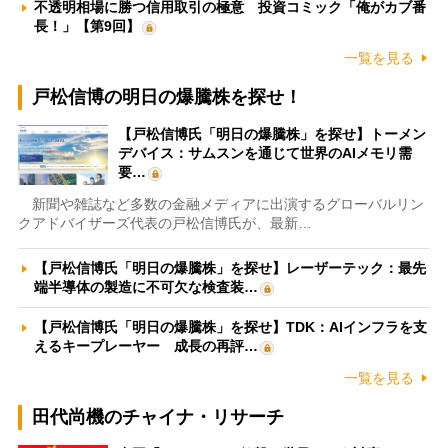
不透明相場に勝つ信用取引の極意 投資コミック「俺がカブ番
長！」【第9回】
一覧を見る
戸松信博の明日の爆騰株を探せ！
【戸松信博氏「明日の爆騰株」を探せ】トーメン
デバイス：サムスンを通じて世界のAIメモリ需
要…
新聞や雑誌など多数の金融メディアに出演するグローバルリン
クアドバイザーズ代表の戸松信博氏が、最新…
【戸松信博氏「明日の爆騰株」を探せ】レーザーテック：最先
端半導体の製造に不可欠な検査装…
【戸松信博氏「明日の爆騰株」を探せ】TDK：AIインフラを支
えるキープレーヤー 成長の再評…
一覧を見る
田代尚機のチャイナ・リサーチ