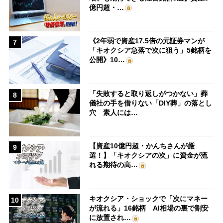
億円超・…
《2年弱で資産17.5倍の元証券マンが
7
「キオクシア急落で次に狙う」5銘柄を
公開》10…
「失敗すると取り返しがつかない」葬
8
儀社の手を借りない「DIY葬」の落とし
穴 素人には…
【資産10億円超・かんちさんが厳
9
選！】「キオクシアの次」に資金が流
れる期待の高…
キオクシア・ショックで「次にマネー
10
が流れる」16銘柄 AI相場の裏で割安
に放置され…