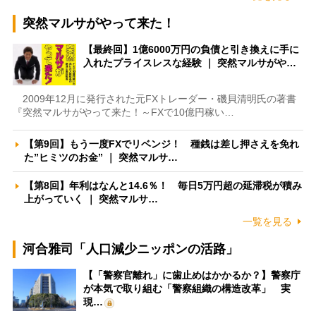
突然マルサがやって来た！
【最終回】1億6000万円の負債と引き換えに手に
入れたプライスレスな経験 ｜ 突然マルサがや…
2009年12月に発行された元FXトレーダー・磯貝清明氏の著書
『突然マルサがやって来た！～FXで10億円稼い…
【第9回】もう一度FXでリベンジ！ 種銭は差し押さえを免れ
た”ヒミツのお金” ｜ 突然マルサ…
【第8回】年利はなんと14.6％！ 毎日5万円超の延滞税が積み
上がっていく ｜ 突然マルサ…
一覧を見る
河合雅司「人口減少ニッポンの活路」
【「警察官離れ」に歯止めはかかるか？】警察庁
が本気で取り組む「警察組織の構造改革」 実
現…