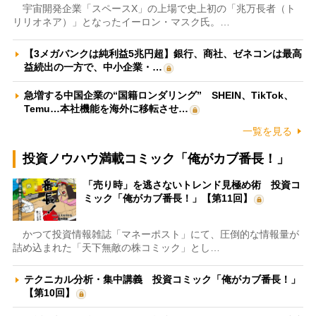
宇宙開発企業「スペースX」の上場で史上初の「兆万長者（ト
リリオネア）」となったイーロン・マスク氏。…
【3メガバンクは純利益5兆円超】銀行、商社、ゼネコンは最高
益続出の一方で、中小企業・…
急増する中国企業の“国籍ロンダリング” SHEIN、TikTok、
Temu…本社機能を海外に移転させ…
一覧を見る
投資ノウハウ満載コミック「俺がカブ番長！」
「売り時」を逃さないトレンド見極め術 投資コ
ミック「俺がカブ番長！」【第11回】
かつて投資情報雑誌「マネーポスト」にて、圧倒的な情報量が
詰め込まれた「天下無敵の株コミック」とし…
テクニカル分析・集中講義 投資コミック「俺がカブ番長！」
【第10回】