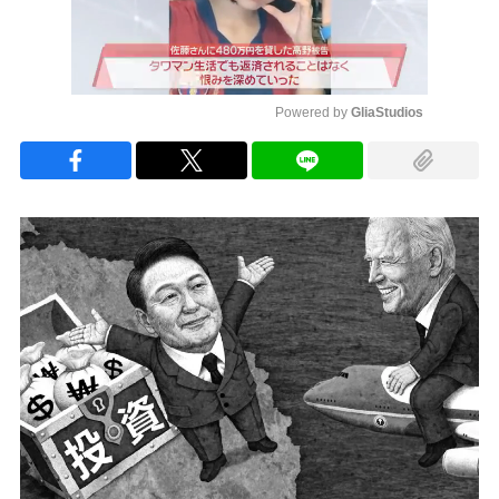
Powered by 
GliaStudios
Mute