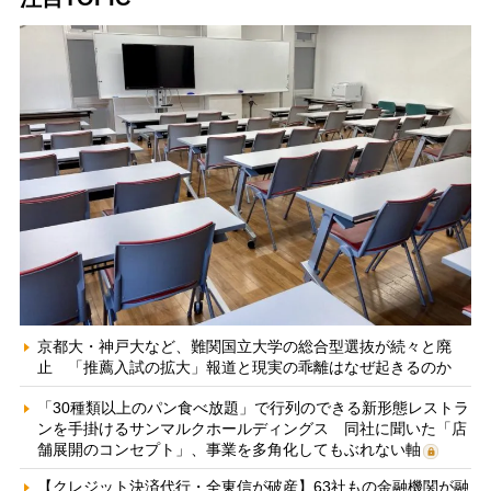
京都大・神戸大など、難関国立大学の総合型選抜が続々と廃
止 「推薦入試の拡大」報道と現実の乖離はなぜ起きるのか
「30種類以上のパン食べ放題」で行列のできる新形態レストラ
ンを手掛けるサンマルクホールディングス 同社に聞いた「店
舗展開のコンセプト」、事業を多角化してもぶれない軸
【クレジット決済代行・全東信が破産】63社もの金融機関が融