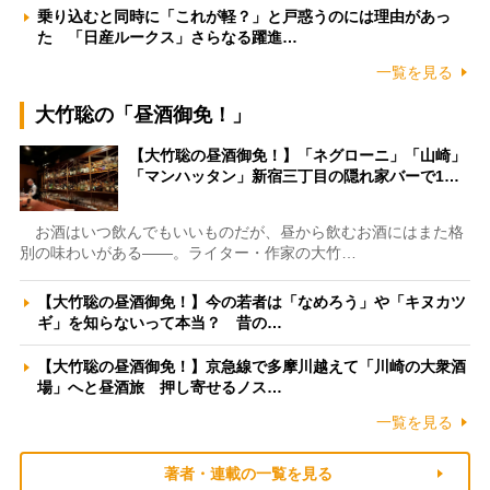
乗り込むと同時に「これが軽？」と戸惑うのには理由があっ
た 「日産ルークス」さらなる躍進…
一覧を見る
大竹聡の「昼酒御免！」
【大竹聡の昼酒御免！】「ネグローニ」「山崎」
「マンハッタン」新宿三丁目の隠れ家バーで1…
お酒はいつ飲んでもいいものだが、昼から飲むお酒にはまた格
別の味わいがある――。ライター・作家の大竹…
【大竹聡の昼酒御免！】今の若者は「なめろう」や「キヌカツ
ギ」を知らないって本当？ 昔の…
【大竹聡の昼酒御免！】京急線で多摩川越えて「川崎の大衆酒
場」へと昼酒旅 押し寄せるノス…
一覧を見る
著者・連載の一覧を見る