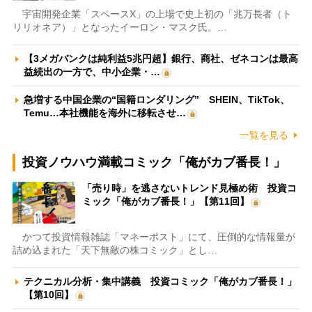
宇宙開発企業「スペースX」の上場で史上初の「兆万長者（ト
リリオネア）」となったイーロン・マスク氏。…
【3メガバンクは純利益5兆円超】銀行、商社、ゼネコンは最高
益続出の一方で、中小企業・…
急増する中国企業の“国籍ロンダリング” SHEIN、TikTok、
Temu…本社機能を海外に移転させ…
一覧を見る
投資ノウハウ満載コミック「俺がカブ番長！」
「売り時」を逃さないトレンド見極め術 投資コ
ミック「俺がカブ番長！」【第11回】
かつて投資情報雑誌「マネーポスト」にて、圧倒的な情報量が
詰め込まれた「天下無敵の株コミック」とし…
テクニカル分析・集中講義 投資コミック「俺がカブ番長！」
【第10回】