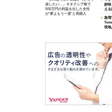
放したい…」キオクシア株で
妙味
500万円の利益を出した女性
える
が“夢よもう一度”と再購入
急増
Te
現地