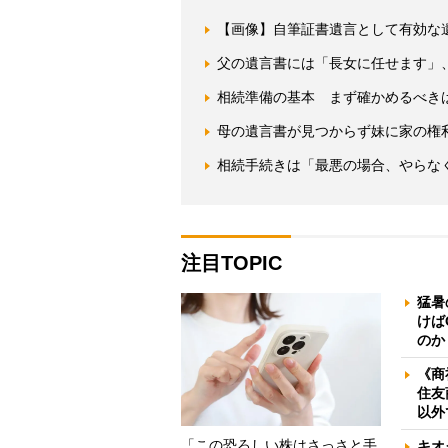
【画像】自筆証書遺言として有効な
父の遺言書には「長女に任せます」
相続準備の基本 まず確かめるべき
母の遺言書が見つからず妹に家の権
相続手続きは「最悪の場合、やらな
注目TOPIC
猛暑
けば
のか
《商
住友
以外
「この恐ろしい株はさっさと手
キオ