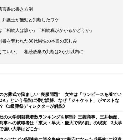
遺言書の書き方例
、弁護士が無効と判断したワケ
は「相続人は誰か」「相続税がかかるかどうか」
利書を奪われた80代男性の本当の悲しみ
くていい」 相続放棄の判断は3か月以内に
のお葬式で悩ましい“喪服問題” 女性は「ワンピースを着てい
OK」という俗説に潜む誤解、なぜ「ジャケット」がマストな
？《1級葬祭ディレクターが解説》
社の大学別就職者数ランキングを解剖》三菱商事、三井物産、
商事への就職者は「東大・早大・慶大で約6割」の現実 3大学
で強い大学はどこか
クシアなどAI関連株に資金集中で“割安になった成長株”に投資