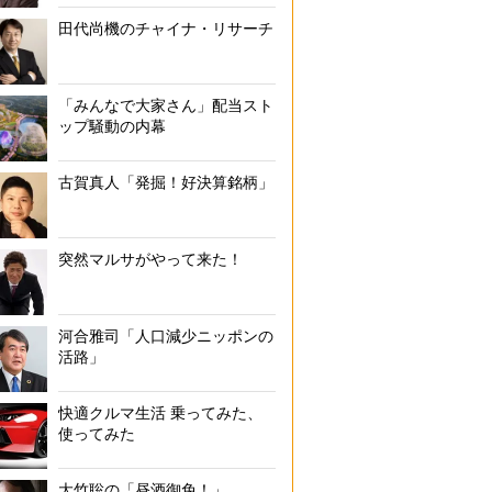
田代尚機のチャイナ・リサーチ
「みんなで大家さん」配当スト
ップ騒動の内幕
古賀真人「発掘！好決算銘柄」
突然マルサがやって来た！
河合雅司「人口減少ニッポンの
活路」
快適クルマ生活 乗ってみた、
使ってみた
大竹聡の「昼酒御免！」