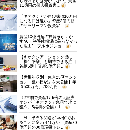
し続けるかは分からない」資産
11億円の個人投資家…
「キオクシアが再び株価10万円
になる日は遠い」資産3億円超
のサラリーマン投資家…
資産10億円超の投資家が明か
す“AI・半導体相場に乗らなかっ
た理由” フルポジショ…
【キオクシア・ショック後に
「株価倍増」も期待できる注目
銘柄5選】資産3億円超…
【世帯年収別・東京23区マンシ
ョン「狙い目駅」を大公開】年
収500万円、700万円…
《2年弱で資産17.5倍の元証券
マンが「キオクシア急落で次に
狙う」5銘柄を公開》1…
「AI・半導体関連が“本命”であ
ることに変わりはない」資産20
億円超の90歳現役トレ…