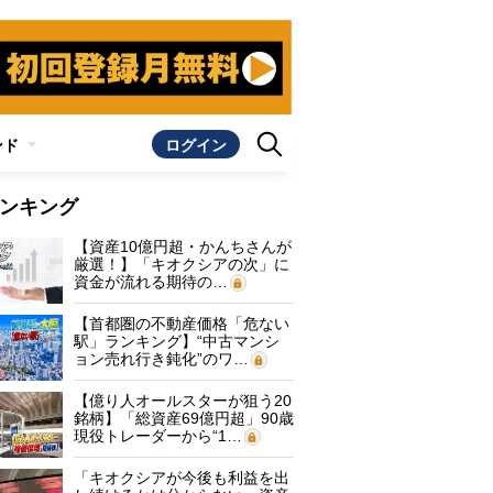
ンド
ログイン
ンキング
【資産10億円超・かんちさんが
厳選！】「キオクシアの次」に
資金が流れる期待の…
【首都圏の不動産価格「危ない
駅」ランキング】“中古マンシ
ョン売れ行き鈍化”のワ…
【億り人オールスターが狙う20
銘柄】「総資産69億円超」90歳
現役トレーダーから“1…
「キオクシアが今後も利益を出