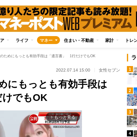
ア
ライフ
マネー
住まい・不動産
家計
トレ
のためにもっとも有効手段は「遺言書」 1行だけでもOK
ラ
1
2022.07.14 15:00
女性セブン
めにもっとも有効手段は
2
だけでもOK
3
もっと見る
arrow_forward_ios
4