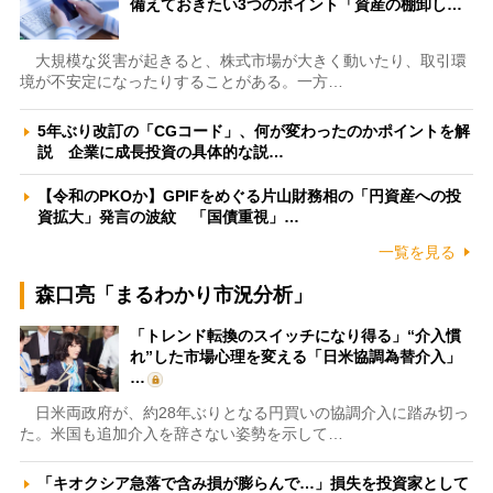
備えておきたい3つのポイント「資産の棚卸し…
大規模な災害が起きると、株式市場が大きく動いたり、取引環
境が不安定になったりすることがある。一方…
5年ぶり改訂の「CGコード」、何が変わったのかポイントを解
説 企業に成長投資の具体的な説…
【令和のPKOか】GPIFをめぐる片山財務相の「円資産への投
資拡大」発言の波紋 「国債重視」…
一覧を見る
森口亮「まるわかり市況分析」
「トレンド転換のスイッチになり得る」“介入慣
れ”した市場心理を変える「日米協調為替介入」
…
日米両政府が、約28年ぶりとなる円買いの協調介入に踏み切っ
た。米国も追加介入を辞さない姿勢を示して…
「キオクシア急落で含み損が膨らんで…」損失を投資家として