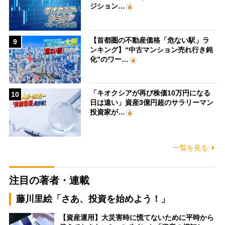
ジション…
【首都圏の不動産価格「危ない駅」ラ
9
ンキング】“中古マンション売れ行き鈍
化”のワー…
「キオクシアが再び株価10万円になる
10
日は遠い」資産3億円超のサラリーマン
投資家が…
一覧を見る
注目の著者・連載
藤川里絵「さあ、投資を始めよう！」
【資産運用】大災害時に慌てないために平時から