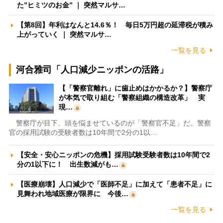
た”ヒミツのお金” ｜ 突然マルサ…
【第8回】年利はなんと14.6％！ 毎日5万円超の延滞税が積み
上がっていく ｜ 突然マルサ…
一覧を見る
河合雅司「人口減少ニッポンの活路」
【「警察官離れ」に歯止めはかかるか？】警察庁
が本気で取り組む「警察組織の構造改革」 実
現…
警察庁が目下、頭を悩ませているのが「警察官不足」だ。警察
官の採用試験の受験者数は10年間で2分の1以…
【安全・安心ニッポンの危機】採用試験受験者数は10年間で2
分の1以下に！ 出生数減がも…
【医療崩壊】人口減少で「医師不足」に加えて「患者不足」に
見舞われ地域医療が限界に 今後…
一覧を見る