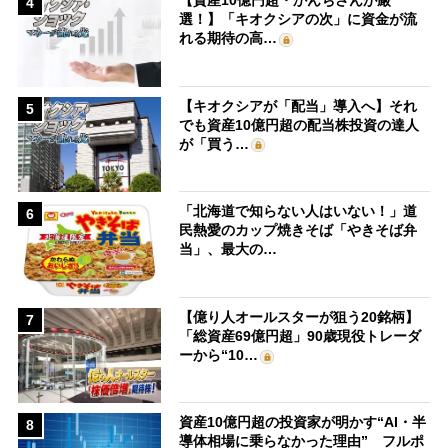
【資産10億円超・かんちさんが厳
4
選！】「キオクシアの次」に資金が流
れる期待の高…
【キオクシアが「配当」導入へ】それ
5
でも資産10億円超の配当株投資の達人
が「買う…
「北海道で知らない人はいない！」道
6
民熱愛のカップ焼きそば「やきそば弁
当」、最大の…
【億り人オールスターが狙う20銘柄】
7
「総資産69億円超」90歳現役トレーダ
ーから“10…
資産10億円超の投資家が明かす“AI・半
8
導体相場に乗らなかった理由” フルポ