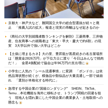
京都大・神戸大など、難関国立大学の総合型選抜が続々と廃
止 「推薦入試の拡大」報道と現実の乖離はなぜ起きるのか
《商社の大学別就職者数ランキングを解剖》三菱商事、三井物
産、住友商事への就職者は「東大・早大・慶大で約6割」の現
実 3大学以外で強い大学はどこか
【土俵に埋まるカネ】大の里、豊昇龍が黒星続きの名古屋場所
は「懸賞金2826万円」が下位力士に渡り「今日はみんなで焼肉
だ！」 金星4個配給で協会は年96万円の支出増に
小学生に人気の「シール流通事情」に変調 「ボンドロ」は依
然品薄状態が続くが、模倣品や類似品が大量流通し一部で値崩
れ 「選別が本格化する時代に」
急増する中国企業の“国籍ロンダリング” SHEIN、TikTok、
Temu…本社機能を海外に移転させ、トランプ関税の回避を狙
う 現地人を隠れ蓑にした中国企業の農業参入・土地取得への
懸念も