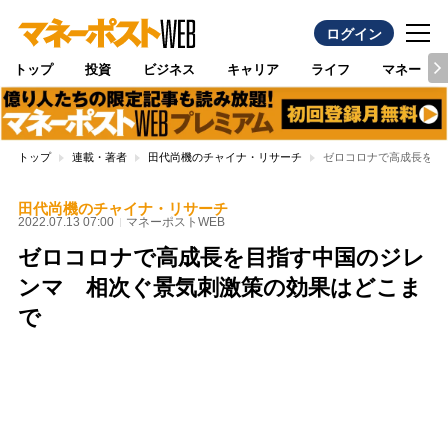
ログイン
トップ
投資
ビジネス
キャリア
ライフ
マネー
トップ
連載・著者
田代尚機のチャイナ・リサーチ
ゼロコロナで高成長を目
田代尚機のチャイナ・リサーチ
2022.07.13 07:00
マネーポストWEB
ゼロコロナで高成長を目指す中国のジレ
ンマ 相次ぐ景気刺激策の効果はどこま
で
Loaded
:
100.00%
/
Unmute