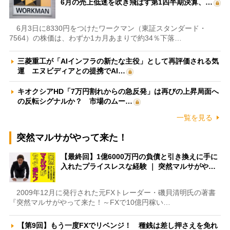
6月の売上低迷を吹き飛ばす第1四半期決算、…
6月3日に8330円をつけたワークマン（東証スタンダード・
7564）の株価は、わずか1カ月あまりで約34％下落…
三菱重工が「AIインフラの新たな主役」として再評価される気
運 エヌビディアとの提携でAI…
キオクシアHD「7万円割れからの急反発」は再びの上昇局面へ
の反転シグナルか？ 市場のムー…
一覧を見る
突然マルサがやって来た！
【最終回】1億6000万円の負債と引き換えに手に
入れたプライスレスな経験 ｜ 突然マルサがや…
2009年12月に発行された元FXトレーダー・磯貝清明氏の著書
『突然マルサがやって来た！～FXで10億円稼い…
【第9回】もう一度FXでリベンジ！ 種銭は差し押さえを免れ