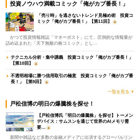
投資ノウハウ満載コミック「俺がカブ番長！」
「売り時」を逃さないトレンド見極め術 投資コ
ミック「俺がカブ番長！」【第11回】
かつて投資情報雑誌「マネーポスト」にて、圧倒的な情報量が
詰め込まれた「天下無敵の株コミック」とし…
テクニカル分析・集中講義 投資コミック「俺がカブ番長！」
【第10回】
不透明相場に勝つ信用取引の極意 投資コミック「俺がカブ番
長！」【第9回】
一覧を見る
戸松信博の明日の爆騰株を探せ！
【戸松信博氏「明日の爆騰株」を探せ】トーメン
デバイス：サムスンを通じて世界のAIメモリ需
要…
新聞や雑誌など多数の金融メディアに出演するグローバルリン