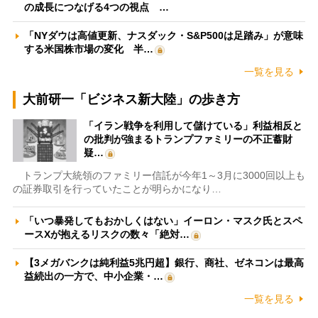
の成長につなげる4つの視点 …
「NYダウは高値更新、ナスダック・S&P500は足踏み」が意味
する米国株市場の変化 半…
一覧を見る
大前研一「ビジネス新大陸」の歩き方
「イラン戦争を利用して儲けている」利益相反と
の批判が強まるトランプファミリーの不正蓄財
疑…
トランプ大統領のファミリー信託が今年1～3月に3000回以上も
の証券取引を行っていたことが明らかになり…
「いつ暴発してもおかしくはない」イーロン・マスク氏とスペ
ースXが抱えるリスクの数々「絶対…
【3メガバンクは純利益5兆円超】銀行、商社、ゼネコンは最高
益続出の一方で、中小企業・…
一覧を見る