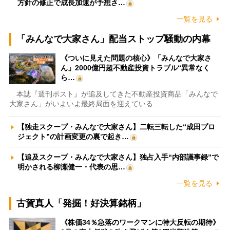
方針の修正で成長加速が予想さ…
一覧を見る
「みんなで大家さん」配当ストップ騒動の内幕
《ついに見えた問題の核心》「みんなで大家さ
ん」2000億円超不動産投資トラブル“異常なく
ら…
本誌『週刊ポスト』が追及してきた不動産投資商品「みんなで
大家さん」がいよいよ最終局面を迎えている…
【独走スクープ・みんなで大家さん】二転三転した“成田プロ
ジェクト”の計画変更の裏で起き…
【追及スクープ・みんなで大家さん】独占入手“内部議事録”で
明かされる柳瀬健一・代表の思…
一覧を見る
古賀真人「発掘！好決算銘柄」
《株価34％急落のワークマンに特大反転の期待》