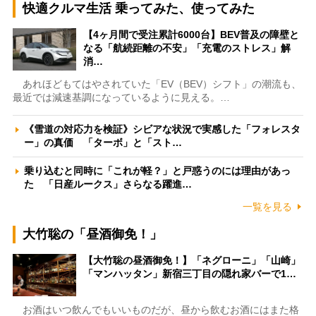
快適クルマ生活 乗ってみた、使ってみた
【4ヶ月間で受注累計6000台】BEV普及の障壁と
なる「航続距離の不安」「充電のストレス」解
消…
あれほどもてはやされていた「EV（BEV）シフト」の潮流も、
最近では減速基調になっているように見える。…
《雪道の対応力を検証》シビアな状況で実感した「フォレスタ
ー」の真価 「ターボ」と「スト…
乗り込むと同時に「これが軽？」と戸惑うのには理由があっ
た 「日産ルークス」さらなる躍進…
一覧を見る
大竹聡の「昼酒御免！」
【大竹聡の昼酒御免！】「ネグローニ」「山崎」
「マンハッタン」新宿三丁目の隠れ家バーで1…
お酒はいつ飲んでもいいものだが、昼から飲むお酒にはまた格