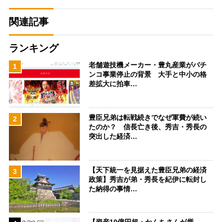
関連記事
ランキング
老舗遊技機メーカー・豊丸産業がパチ
1
ンコ事業停止の背景 大手と中小の格
差拡大に拍車…
豊臣兄弟は転戦続きでなぜ軍費が続い
2
たのか？ 信長亡き後、秀吉・秀長の
突出した経済…
【天下統一を見据えた豊臣兄弟の経済
3
政策】秀吉が弟・秀長を紀伊に転封し
た納得の事情…