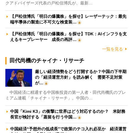
クアドバイザーズ代表の戸松信博氏が、最新…
【戸松信博氏「明日の爆騰株」を探せ】レーザーテック：最先
端半導体の製造に不可欠な検査装…
【戸松信博氏「明日の爆騰株」を探せ】TDK：AIインフラを支
えるキープレーヤー 成長の再評…
一覧を見る
田代尚機のチャイナ・リサーチ
厳しい経済情勢をどう打開するか？中国の下半期
の「経済運営方針」を読み解く 需要不足対策
が…
中国経済に精通する中国株投資の第一人者・田代尚機氏のプレ
ミアム連載「チャイナ・リサーチ」。中国の…
中国「Kimi K3」の衝撃に世界はどう対応するのか？ 米財務
長官が検討する「蒸留を行う中国…
中国経済“予想外の低成長”で政策のテコ入れ必至か 経済運営