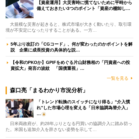
【資産運用】大災害時に慌てないために平時から
備えておきたい3つのポイント「資産の棚卸し…
大規模な災害が起きると、株式市場が大きく動いたり、取引環
境が不安定になったりすることがある。一方…
5年ぶり改訂の「CGコード」、何が変わったのかポイントを解
説 企業に成長投資の具体的な説…
【令和のPKOか】GPIFをめぐる片山財務相の「円資産への投
資拡大」発言の波紋 「国債重視」…
一覧を見る
森口亮「まるわかり市況分析」
「トレンド転換のスイッチになり得る」“介入慣
れ”した市場心理を変える「日米協調為替介入」
…
日米両政府が、約28年ぶりとなる円買いの協調介入に踏み切っ
た。米国も追加介入を辞さない姿勢を示して…