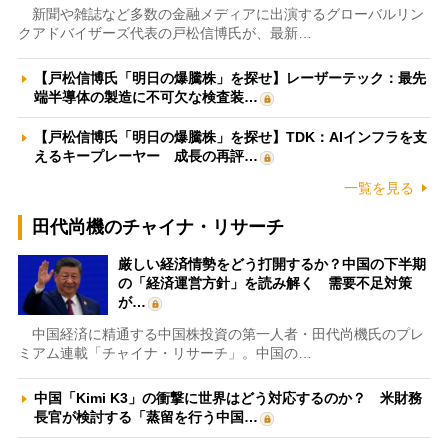
新聞や雑誌など多数の金融メディアに出演するグローバルリン
クアドバイザーズ代表の戸松信博氏が、最新…
【戸松信博氏「明日の爆騰株」を探せ】レーザーテック：最先
端半導体の製造に不可欠な検査装…
【戸松信博氏「明日の爆騰株」を探せ】TDK：AIインフラを支
えるキープレーヤー 成長の再評…
一覧を見る
田代尚機のチャイナ・リサーチ
厳しい経済情勢をどう打開するか？中国の下半期
の「経済運営方針」を読み解く 需要不足対策
が…
中国経済に精通する中国株投資の第一人者・田代尚機氏のプレ
ミアム連載「チャイナ・リサーチ」。中国の…
中国「Kimi K3」の衝撃に世界はどう対応するのか？ 米財務
長官が検討する「蒸留を行う中国…