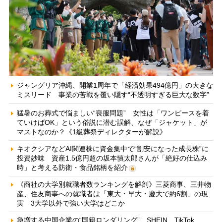
ジャングリア沖縄、開業1周年で「経済効果494億円」の大きな
ミスリード 事業の苦戦を覆い隠す“不透明すぎる巨大な数字”
猛暑のお葬式で悩ましい“喪服問題” 女性は「ワンピースを着
ていけばOK」という俗説に潜む誤解、なぜ「ジャケット」が
マストなのか？《1級葬祭ディレクターが解説》
キオクシアなどAI関連株に資金集中で“割安になった成長株”に
投資妙味 資産1.5億円超の坂本慎太郎さんが「絶好の仕込み
時」と考える防衛・食品銘柄を紹介
《商社の大学別就職者数ランキングを解剖》三菱商事、三井物
産、住友商事への就職者は「東大・早大・慶大で約6割」の現
実 3大学以外で強い大学はどこか
急増する中国企業の“国籍ロンダリング” SHEIN、TikTok、