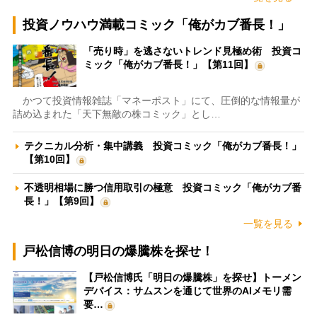
投資ノウハウ満載コミック「俺がカブ番長！」
「売り時」を逃さないトレンド見極め術 投資コ
ミック「俺がカブ番長！」【第11回】
かつて投資情報雑誌「マネーポスト」にて、圧倒的な情報量が
詰め込まれた「天下無敵の株コミック」とし…
テクニカル分析・集中講義 投資コミック「俺がカブ番長！」
【第10回】
不透明相場に勝つ信用取引の極意 投資コミック「俺がカブ番
長！」【第9回】
一覧を見る
戸松信博の明日の爆騰株を探せ！
【戸松信博氏「明日の爆騰株」を探せ】トーメン
デバイス：サムスンを通じて世界のAIメモリ需
要…