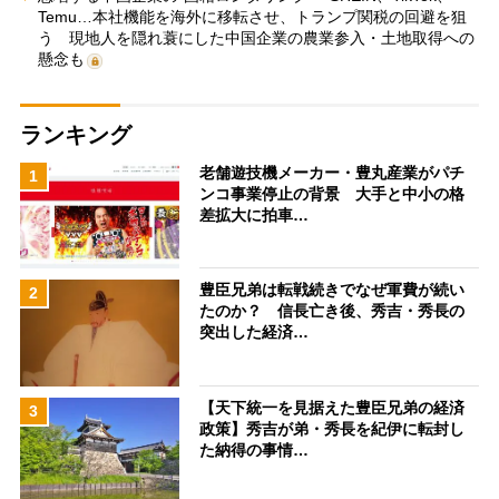
Temu…本社機能を海外に移転させ、トランプ関税の回避を狙
う 現地人を隠れ蓑にした中国企業の農業参入・土地取得への
懸念も
ランキング
老舗遊技機メーカー・豊丸産業がパチ
1
ンコ事業停止の背景 大手と中小の格
差拡大に拍車…
豊臣兄弟は転戦続きでなぜ軍費が続い
2
たのか？ 信長亡き後、秀吉・秀長の
突出した経済…
【天下統一を見据えた豊臣兄弟の経済
3
政策】秀吉が弟・秀長を紀伊に転封し
た納得の事情…