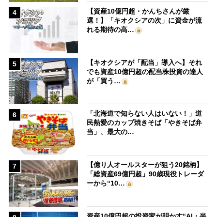
【資産10億円超・かんちさんが厳
4
選！】「キオクシアの次」に資金が流
れる期待の高…
【キオクシアが「配当」導入へ】それ
5
でも資産10億円超の配当株投資の達人
が「買う…
「北海道で知らない人はいない！」道
6
民熱愛のカップ焼きそば「やきそば弁
当」、最大の…
【億り人オールスターが狙う20銘柄】
7
「総資産69億円超」90歳現役トレーダ
ーから“10…
資産10億円超の投資家が明かす“AI・半