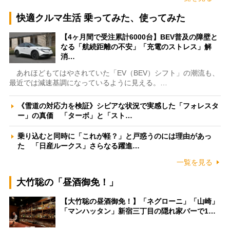
快適クルマ生活 乗ってみた、使ってみた
【4ヶ月間で受注累計6000台】BEV普及の障壁と
なる「航続距離の不安」「充電のストレス」解
消…
あれほどもてはやされていた「EV（BEV）シフト」の潮流も、
最近では減速基調になっているように見える。…
《雪道の対応力を検証》シビアな状況で実感した「フォレスタ
ー」の真価 「ターボ」と「スト…
乗り込むと同時に「これが軽？」と戸惑うのには理由があっ
た 「日産ルークス」さらなる躍進…
一覧を見る
大竹聡の「昼酒御免！」
【大竹聡の昼酒御免！】「ネグローニ」「山崎」
「マンハッタン」新宿三丁目の隠れ家バーで1…