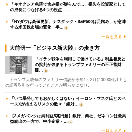
「キオクシア急落で含み損が膨らんで…」損失を投資家として
の成長につなげる4つの視点 …
「NYダウは高値更新、ナスダック・S&P500は足踏み」が意味
する米国株市場の変化 半…
一覧を見る
大前研一「ビジネス新大陸」の歩き方
「イラン戦争を利用して儲けている」利益相反と
の批判が強まるトランプファミリーの不正蓄財
疑…
トランプ大統領のファミリー信託が今年1～3月に3000回以上も
の証券取引を行っていたことが明らかになり…
「いつ暴発してもおかしくはない」イーロン・マスク氏とスペ
ースXが抱えるリスクの数々「絶対…
【3メガバンクは純利益5兆円超】銀行、商社、ゼネコンは最高
益続出の一方で、中小企業・…
一覧を見る