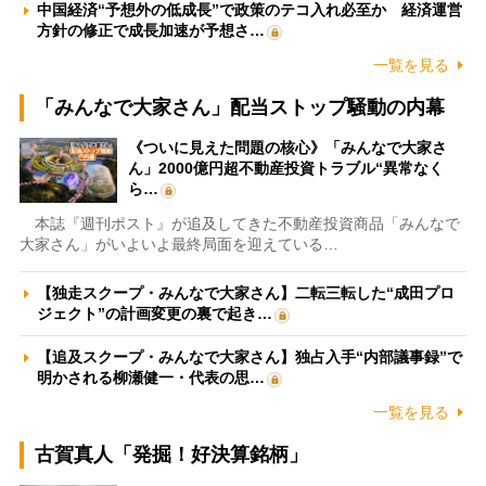
中国経済“予想外の低成長”で政策のテコ入れ必至か 経済運営
方針の修正で成長加速が予想さ…
一覧を見る
「みんなで大家さん」配当ストップ騒動の内幕
《ついに見えた問題の核心》「みんなで大家さ
ん」2000億円超不動産投資トラブル“異常なく
ら…
本誌『週刊ポスト』が追及してきた不動産投資商品「みんなで
大家さん」がいよいよ最終局面を迎えている…
【独走スクープ・みんなで大家さん】二転三転した“成田プロ
ジェクト”の計画変更の裏で起き…
【追及スクープ・みんなで大家さん】独占入手“内部議事録”で
明かされる柳瀬健一・代表の思…
一覧を見る
古賀真人「発掘！好決算銘柄」