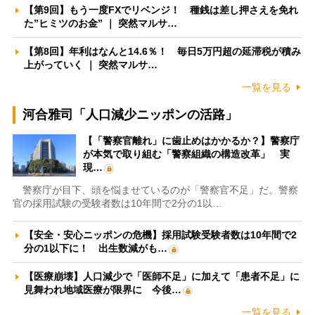
【第9回】もう一度FXでリベンジ！ 種銭は差し押さえを免れ
た”ヒミツのお金” ｜ 突然マルサ…
【第8回】年利はなんと14.6％！ 毎日5万円超の延滞税が積み
上がっていく ｜ 突然マルサ…
一覧を見る
河合雅司「人口減少ニッポンの活路」
【「警察官離れ」に歯止めはかかるか？】警察庁
が本気で取り組む「警察組織の構造改革」 実
現…
警察庁が目下、頭を悩ませているのが「警察官不足」だ。警察
官の採用試験の受験者数は10年間で2分の1以…
【安全・安心ニッポンの危機】採用試験受験者数は10年間で2
分の1以下に！ 出生数減がも…
【医療崩壊】人口減少で「医師不足」に加えて「患者不足」に
見舞われ地域医療が限界に 今後…
一覧を見る