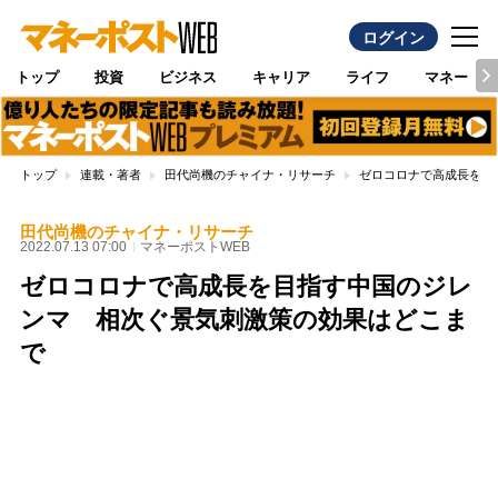
ログイン
トップ
投資
ビジネス
キャリア
ライフ
マネー
トップ
連載・著者
田代尚機のチャイナ・リサーチ
ゼロコロナで高成長を目
田代尚機のチャイナ・リサーチ
2022.07.13 07:00
マネーポストWEB
ゼロコロナで高成長を目指す中国のジレ
ンマ 相次ぐ景気刺激策の効果はどこま
で
Loaded
:
100.00%
/
Unmute