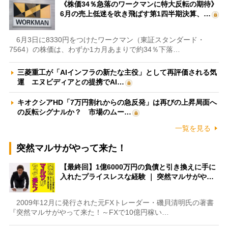
《株価34％急落のワークマンに特大反転の期待》
6月の売上低迷を吹き飛ばす第1四半期決算、…
6月3日に8330円をつけたワークマン（東証スタンダード・
7564）の株価は、わずか1カ月あまりで約34％下落…
三菱重工が「AIインフラの新たな主役」として再評価される気
運 エヌビディアとの提携でAI…
キオクシアHD「7万円割れからの急反発」は再びの上昇局面へ
の反転シグナルか？ 市場のムー…
一覧を見る
突然マルサがやって来た！
【最終回】1億6000万円の負債と引き換えに手に
入れたプライスレスな経験 ｜ 突然マルサがや…
2009年12月に発行された元FXトレーダー・磯貝清明氏の著書
『突然マルサがやって来た！～FXで10億円稼い…