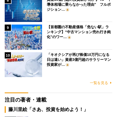
8
導体相場に乗らなかった理由” フルポ
ジション…
【首都圏の不動産価格「危ない駅」ラ
9
ンキング】“中古マンション売れ行き鈍
化”のワー…
「キオクシアが再び株価10万円になる
10
日は遠い」資産3億円超のサラリーマン
投資家が…
一覧を見る
注目の著者・連載
藤川里絵「さあ、投資を始めよう！」