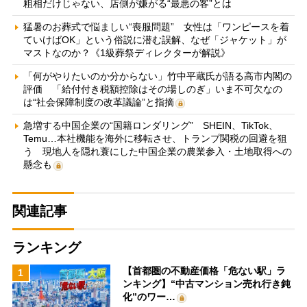
粗相だけじゃない、店側が嫌がる“最悪の客”とは
猛暑のお葬式で悩ましい“喪服問題” 女性は「ワンピースを着
ていけばOK」という俗説に潜む誤解、なぜ「ジャケット」が
マストなのか？《1級葬祭ディレクターが解説》
「何がやりたいのか分からない」竹中平蔵氏が語る高市内閣の
評価 「給付付き税額控除はその場しのぎ」いま不可欠なの
は“社会保障制度の改革議論”と指摘
急増する中国企業の“国籍ロンダリング” SHEIN、TikTok、
Temu…本社機能を海外に移転させ、トランプ関税の回避を狙
う 現地人を隠れ蓑にした中国企業の農業参入・土地取得への
懸念も
関連記事
ランキング
【首都圏の不動産価格「危ない駅」ラ
1
ンキング】“中古マンション売れ行き鈍
化”のワー…