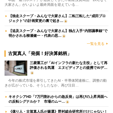
大家さん」がいよいよ最終局面を迎えている…
【独走スクープ・みんなで大家さん】二転三転した“成田プロ
ジェクト”の計画変更の裏で起き…
【追及スクープ・みんなで大家さん】独占入手“内部議事録”で
明かされる柳瀬健一・代表の思…
一覧を見る
古賀真人「発掘！好決算銘柄」
三菱重工が「AIインフラの新たな主役」として再
評価される気運 エヌビディアとの提携でAIデ…
今年の株式市場を牽引してきたAI・半導体関連株に、調整の動
きが広がっている。そうしたなか、再び注目…
キオクシアHD「7万円割れからの急反発」は再びの上昇局面へ
の反転シグナルか？ 市場のムー…
《億り人・古賀真人氏が厳選》野村総合研究所だけじゃない！