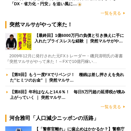
「DX・省力化・円安」を追い風に…
一覧を見る
突然マルサがやって来た！
【最終回】1億6000万円の負債と引き換えに手に
入れたプライスレスな経験 ｜ 突然マルサがや…
2009年12月に発行された元FXトレーダー・磯貝清明氏の著書
『突然マルサがやって来た！～FXで10億円稼い…
【第9回】もう一度FXでリベンジ！ 種銭は差し押さえを免れ
た”ヒミツのお金” ｜ 突然マルサ…
【第8回】年利はなんと14.6％！ 毎日5万円超の延滞税が積み
上がっていく ｜ 突然マルサ…
一覧を見る
河合雅司「人口減少ニッポンの活路」
【「警察官離れ」に歯止めはかかるか？】警察庁