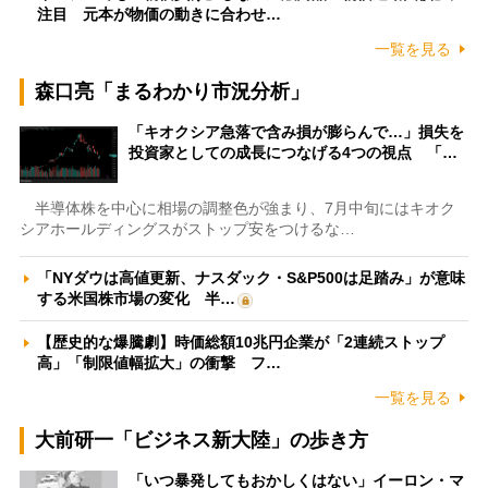
注目 元本が物価の動きに合わせ…
一覧を見る
森口亮「まるわかり市況分析」
「キオクシア急落で含み損が膨らんで…」損失を
投資家としての成長につなげる4つの視点 「…
半導体株を中心に相場の調整色が強まり、7月中旬にはキオク
シアホールディングスがストップ安をつけるな…
「NYダウは高値更新、ナスダック・S&P500は足踏み」が意味
する米国株市場の変化 半…
【歴史的な爆騰劇】時価総額10兆円企業が「2連続ストップ
高」「制限値幅拡大」の衝撃 フ…
一覧を見る
大前研一「ビジネス新大陸」の歩き方
「いつ暴発してもおかしくはない」イーロン・マ