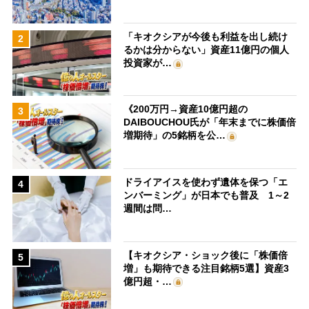
「キオクシアが今後も利益を出し続け
2
るかは分からない」資産11億円の個人
投資家が…
《200万円→資産10億円超の
3
DAIBOUCHOU氏が「年末までに株価倍
増期待」の5銘柄を公…
ドライアイスを使わず遺体を保つ「エ
4
ンバーミング」が日本でも普及 1～2
週間は問…
【キオクシア・ショック後に「株価倍
5
増」も期待できる注目銘柄5選】資産3
億円超・…