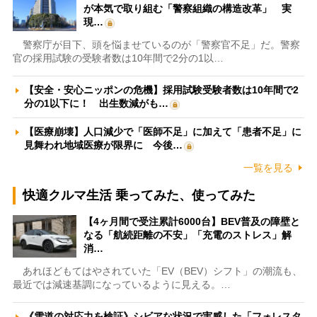
が本気で取り組む「警察組織の構造改革」 実
現…
警察庁が目下、頭を悩ませているのが「警察官不足」だ。警察
官の採用試験の受験者数は10年間で2分の1以…
【安全・安心ニッポンの危機】採用試験受験者数は10年間で2
分の1以下に！ 出生数減がも…
【医療崩壊】人口減少で「医師不足」に加えて「患者不足」に
見舞われ地域医療が限界に 今後…
一覧を見る
快適クルマ生活 乗ってみた、使ってみた
【4ヶ月間で受注累計6000台】BEV普及の障壁と
なる「航続距離の不安」「充電のストレス」解
消…
あれほどもてはやされていた「EV（BEV）シフト」の潮流も、
最近では減速基調になっているように見える。…
《雪道の対応力を検証》シビアな状況で実感した「フォレスタ