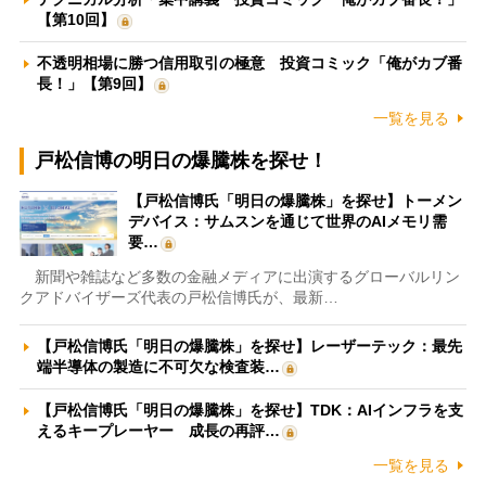
【第10回】
不透明相場に勝つ信用取引の極意 投資コミック「俺がカブ番
長！」【第9回】
一覧を見る
戸松信博の明日の爆騰株を探せ！
【戸松信博氏「明日の爆騰株」を探せ】トーメン
デバイス：サムスンを通じて世界のAIメモリ需
要…
新聞や雑誌など多数の金融メディアに出演するグローバルリン
クアドバイザーズ代表の戸松信博氏が、最新…
【戸松信博氏「明日の爆騰株」を探せ】レーザーテック：最先
端半導体の製造に不可欠な検査装…
【戸松信博氏「明日の爆騰株」を探せ】TDK：AIインフラを支
えるキープレーヤー 成長の再評…
一覧を見る