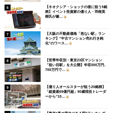
【キオクシア・ショックの後に狙う5銘
6
柄】イベント投資家の億り人・羽根英
樹氏が厳…
【大阪の不動産価格「危ない駅」ラン
7
キング】“中古マンション売れ行き鈍
化”のワース…
【世帯年収別・東京23区マンション
8
「狙い目駅」を大公開】年収500万円、
700万円で…
【億り人オールスターが狙う20銘柄】
9
「総資産69億円超」90歳現役トレーダ
ーから“10…