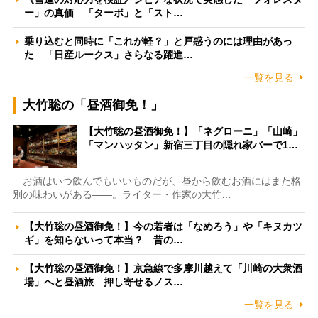
ー」の真価 「ターボ」と「スト…
乗り込むと同時に「これが軽？」と戸惑うのには理由があっ
た 「日産ルークス」さらなる躍進…
一覧を見る
大竹聡の「昼酒御免！」
【大竹聡の昼酒御免！】「ネグローニ」「山崎」
「マンハッタン」新宿三丁目の隠れ家バーで1…
お酒はいつ飲んでもいいものだが、昼から飲むお酒にはまた格
別の味わいがある――。ライター・作家の大竹…
【大竹聡の昼酒御免！】今の若者は「なめろう」や「キヌカツ
ギ」を知らないって本当？ 昔の…
【大竹聡の昼酒御免！】京急線で多摩川越えて「川崎の大衆酒
場」へと昼酒旅 押し寄せるノス…
一覧を見る