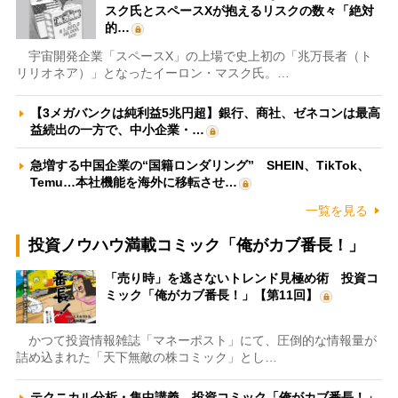
スク氏とスペースXが抱えるリスクの数々「絶対
的…
宇宙開発企業「スペースX」の上場で史上初の「兆万長者（ト
リリオネア）」となったイーロン・マスク氏。…
【3メガバンクは純利益5兆円超】銀行、商社、ゼネコンは最高
益続出の一方で、中小企業・…
急増する中国企業の“国籍ロンダリング” SHEIN、TikTok、
Temu…本社機能を海外に移転させ…
一覧を見る
投資ノウハウ満載コミック「俺がカブ番長！」
「売り時」を逃さないトレンド見極め術 投資コ
ミック「俺がカブ番長！」【第11回】
かつて投資情報雑誌「マネーポスト」にて、圧倒的な情報量が
詰め込まれた「天下無敵の株コミック」とし…
テクニカル分析・集中講義 投資コミック「俺がカブ番長！」