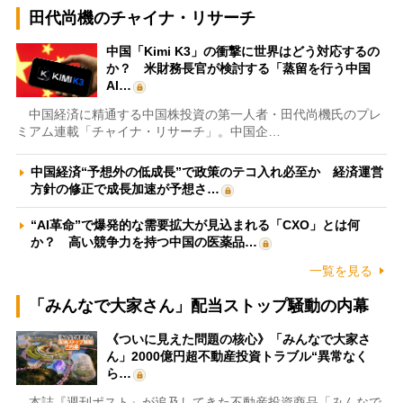
田代尚機のチャイナ・リサーチ
中国「Kimi K3」の衝撃に世界はどう対応するの
か？ 米財務長官が検討する「蒸留を行う中国
AI…
中国経済に精通する中国株投資の第一人者・田代尚機氏のプレ
ミアム連載「チャイナ・リサーチ」。中国企…
中国経済“予想外の低成長”で政策のテコ入れ必至か 経済運営
方針の修正で成長加速が予想さ…
“AI革命”で爆発的な需要拡大が見込まれる「CXO」とは何
か？ 高い競争力を持つ中国の医薬品…
一覧を見る
「みんなで大家さん」配当ストップ騒動の内幕
《ついに見えた問題の核心》「みんなで大家さ
ん」2000億円超不動産投資トラブル“異常なく
ら…
本誌『週刊ポスト』が追及してきた不動産投資商品「みんなで