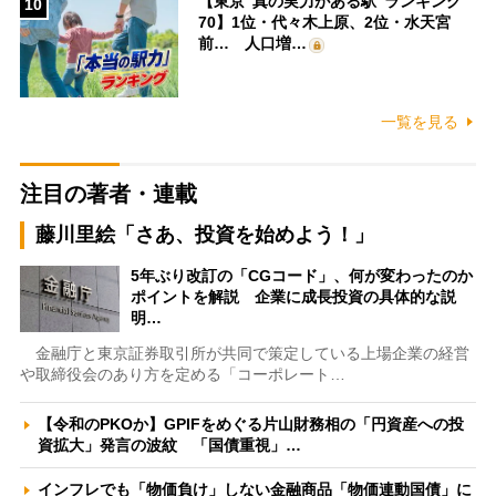
【東京“真の実力がある駅”ランキング
10
70】1位・代々木上原、2位・水天宮
前… 人口増…
一覧を見る
注目の著者・連載
藤川里絵「さあ、投資を始めよう！」
5年ぶり改訂の「CGコード」、何が変わったのか
ポイントを解説 企業に成長投資の具体的な説
明…
金融庁と東京証券取引所が共同で策定している上場企業の経営
や取締役会のあり方を定める「コーポレート…
【令和のPKOか】GPIFをめぐる片山財務相の「円資産への投
資拡大」発言の波紋 「国債重視」…
インフレでも「物価負け」しない金融商品「物価連動国債」に