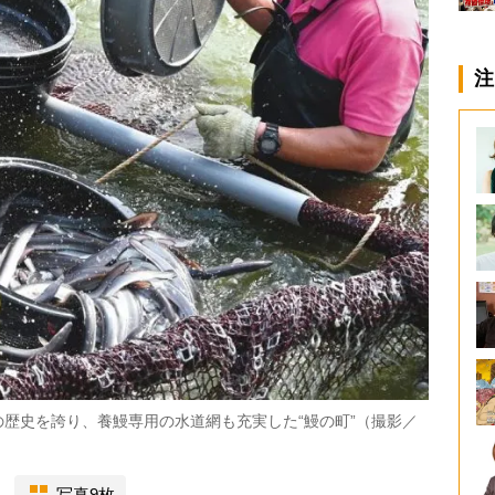
注
歴史を誇り、養鰻専用の水道網も充実した“鰻の町”（撮影／
写真9枚