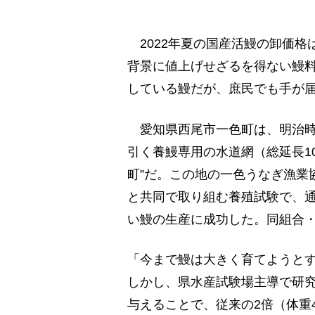
2022年夏の国産活鰻の卸価格
背景に値上げせざるを得ない鰻料
している鰻だが、庶民でも手が
愛知県西尾市一色町は、明治時
引く養鰻専用の水道網（総延長10
町”だ。この地の一色うなぎ漁業
と共同で取り組む養殖試験で、通
い鰻の生産に成功した。同組合
「今まで鰻は大きく育てようと
しかし、県水産試験場主導で研
与えることで、従来の2倍（体重4