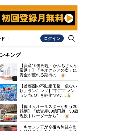
ンド
ログイン
ンキング
【資産10億円超・かんちさんが
厳選！】「キオクシアの次」に
資金が流れる期待の…
【首都圏の不動産価格「危ない
駅」ランキング】“中古マンシ
ョン売れ行き鈍化”のワ…
【億り人オールスターが狙う20
銘柄】「総資産69億円超」90歳
現役トレーダーから“1…
「キオクシアが今後も利益を出