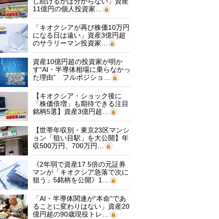
し続けるかは分からない」資産
11億円の個人投資家…
「キオクシアが再び株価10万円
になる日は遠い」資産3億円超
のサラリーマン投資家…
資産10億円超の投資家が明か
す“AI・半導体相場に乗らなかっ
た理由” フルポジショ…
【キオクシア・ショック後に
「株価倍増」も期待できる注目
銘柄5選】資産3億円超…
【世帯年収別・東京23区マンシ
ョン「狙い目駅」を大公開】年
収500万円、700万円…
《2年弱で資産17.5倍の元証券
マンが「キオクシア急落で次に
狙う」5銘柄を公開》1…
「AI・半導体関連が“本命”であ
ることに変わりはない」資産20
億円超の90歳現役トレ…