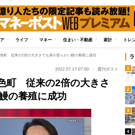
ア
ライフ
マネー
住まい・不動産
家計
トレ
色町 従来の2倍の大きさでも身が柔らかい鰻の養殖に成功
ラ
1
2022.07.17 07:00
週刊ポスト
色町 従来の2倍の大きさ
2
鰻の養殖に成功
3
4