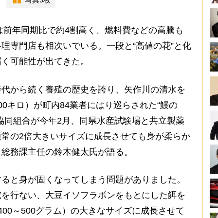
は前年同期比で約4割高く、燃料費などの高騰も
理専門店も相次いでいる。一段と“高値の花”と化
届く可能性が出てきた。
代から続く養殖の歴史を誇り、矢作川の清水を
0キロ）が町内84業者にはり巡らされた“鰻の
協同組合が今年2月、同県水産試験場と共立製薬
常の2倍大きいサイズに成長させても身が柔らか
・総務課主任の鈴木健太氏が語る。
すると身が固くなってしまう問題がありました。
究を行ない、大豆イソフラボンをもとにした餌を
00～500グラム）の大きなサイズに成長させて