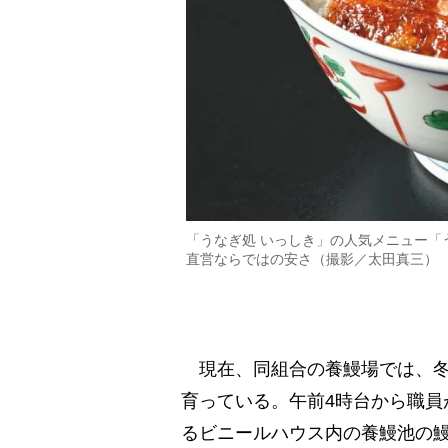
「うなぎ処 いっしき」の人気メニュー「
直営ならではの安さ（撮影／太田真三）
現在、同組合の養鰻場では、冬
育っている。午前4時台から職員
るビニールハウス内の養鰻池の