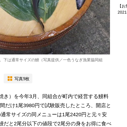
【お
202
鰻。下は通常サイズの鰻（写真提供／一色うなぎ漁業協同組
写真9枚
焼き）を今年3月、同組合が町内で経営する鰻料
間だけ1尾3980円で試験販売したところ、開店と
通常サイズの同メニューは1尾2420円と元々安
鰻だと2尾分以下の値段で2尾分の身をお得に食べ