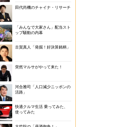
田代尚機のチャイナ・リサーチ
「みんなで大家さん」配当スト
ップ騒動の内幕
古賀真人「発掘！好決算銘柄」
突然マルサがやって来た！
河合雅司「人口減少ニッポンの
活路」
快適クルマ生活 乗ってみた、
使ってみた
大竹聡の「昼酒御免！」