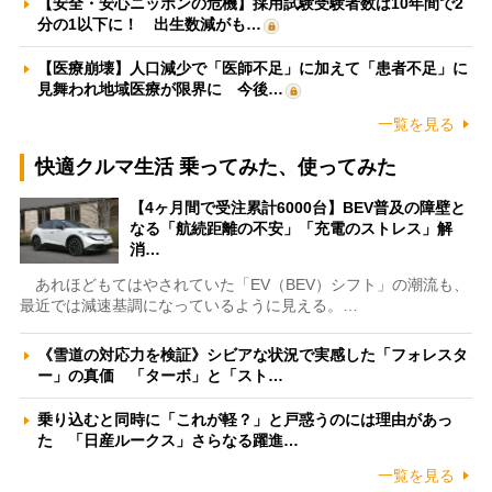
【安全・安心ニッポンの危機】採用試験受験者数は10年間で2
分の1以下に！ 出生数減がも…
【医療崩壊】人口減少で「医師不足」に加えて「患者不足」に
見舞われ地域医療が限界に 今後…
一覧を見る
快適クルマ生活 乗ってみた、使ってみた
【4ヶ月間で受注累計6000台】BEV普及の障壁と
なる「航続距離の不安」「充電のストレス」解
消…
あれほどもてはやされていた「EV（BEV）シフト」の潮流も、
最近では減速基調になっているように見える。…
《雪道の対応力を検証》シビアな状況で実感した「フォレスタ
ー」の真価 「ターボ」と「スト…
乗り込むと同時に「これが軽？」と戸惑うのには理由があっ
た 「日産ルークス」さらなる躍進…
一覧を見る