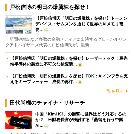
戸松信博の明日の爆騰株を探せ！
【戸松信博氏「明日の爆騰株」を探せ】トーメン
デバイス：サムスンを通じて世界のAIメモリ需
要…
新聞や雑誌など多数の金融メディアに出演するグローバルリン
クアドバイザーズ代表の戸松信博氏が、最新…
【戸松信博氏「明日の爆騰株」を探せ】レーザーテック：最先
端半導体の製造に不可欠な検査装…
【戸松信博氏「明日の爆騰株」を探せ】TDK：AIインフラを支
えるキープレーヤー 成長の再評…
一覧を見る
田代尚機のチャイナ・リサーチ
中国「Kimi K3」の衝撃に世界はどう対応するの
か？ 米財務長官が検討する「蒸留を行う中国
AI…