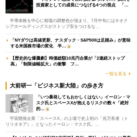
投資家としての成長につなげる4つの視点 「…
半導体株を中心に相場の調整色が強まり、7月中旬にはキオク
シアホールディングスがストップ安をつけるな…
「NYダウは高値更新、ナスダック・S&P500は足踏み」が意味
する米国株市場の変化 半…
【歴史的な爆騰劇】時価総額10兆円企業が「2連続ストップ
高」「制限値幅拡大」の衝撃 フ…
一覧を見る
大前研一「ビジネス新大陸」の歩き方
「いつ暴発してもおかしくはない」イーロン・マ
スク氏とスペースXが抱えるリスクの数々「絶対
的…
宇宙開発企業「スペースX」の上場で史上初の「兆万長者（ト
リリオネア）」となったイーロン・マスク氏。…