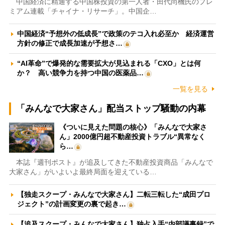
中国経済に精通する中国株投資の第一人者・田代尚機氏のプレ
ミアム連載「チャイナ・リサーチ」。中国企…
中国経済“予想外の低成長”で政策のテコ入れ必至か 経済運営
方針の修正で成長加速が予想さ…
“AI革命”で爆発的な需要拡大が見込まれる「CXO」とは何
か？ 高い競争力を持つ中国の医薬品…
一覧を見る
「みんなで大家さん」配当ストップ騒動の内幕
《ついに見えた問題の核心》「みんなで大家さ
ん」2000億円超不動産投資トラブル“異常なく
ら…
本誌『週刊ポスト』が追及してきた不動産投資商品「みんなで
大家さん」がいよいよ最終局面を迎えている…
【独走スクープ・みんなで大家さん】二転三転した“成田プロ
ジェクト”の計画変更の裏で起き…
【追及スクープ・みんなで大家さん】独占入手“内部議事録”で