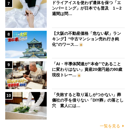
ドライアイスを使わず遺体を保つ「エ
7
ンバーミング」が日本でも普及 1～2
週間は問…
【大阪の不動産価格「危ない駅」ラン
8
キング】“中古マンション売れ行き鈍
化”のワース…
「AI・半導体関連が“本命”であること
9
に変わりはない」資産20億円超の90歳
現役トレー…
「失敗すると取り返しがつかない」葬
10
儀社の手を借りない「DIY葬」の落とし
穴 素人には…
一覧を見る