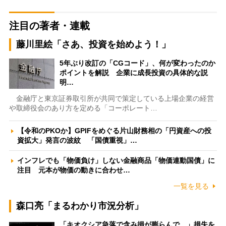
注目の著者・連載
藤川里絵「さあ、投資を始めよう！」
5年ぶり改訂の「CGコード」、何が変わったのか
ポイントを解説 企業に成長投資の具体的な説
明…
金融庁と東京証券取引所が共同で策定している上場企業の経営
や取締役会のあり方を定める「コーポレート…
【令和のPKOか】GPIFをめぐる片山財務相の「円資産への投
資拡大」発言の波紋 「国債重視」…
インフレでも「物価負け」しない金融商品「物価連動国債」に
注目 元本が物価の動きに合わせ…
一覧を見る
森口亮「まるわかり市況分析」
「キオクシア急落で含み損が膨らんで…」損失を