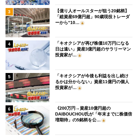
【億り人オールスターが狙う20銘柄】
3
「総資産69億円超」90歳現役トレーダ
ーから“10…
「キオクシアが再び株価10万円になる
4
日は遠い」資産3億円超のサラリーマン
投資家が…
「キオクシアが今後も利益を出し続け
5
るかは分からない」資産11億円の個人
投資家が…
《200万円→資産10億円超の
6
DAIBOUCHOU氏が「年末までに株価倍
増期待」の5銘柄を公…