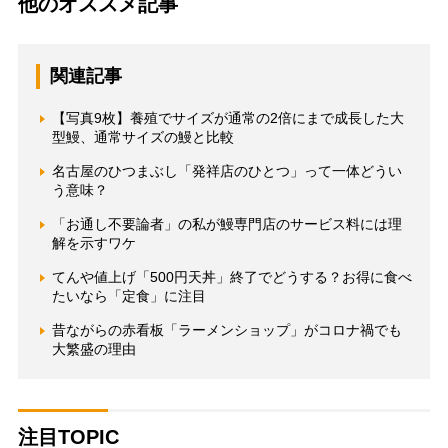
他のオススメ記事
関連記事
【写真9枚】養殖でサイズが通常の2倍にまで成長した大
型鰻、通常サイズの鰻と比較
名古屋のひつまぶし「発祥店のひとつ」って一体どうい
う意味？
「お通し不要論者」の私が鰻専門店のサービス料には理
解を示すワケ
てんや値上げ「500円天丼」終了でどうする？お得に食べ
たいなら「定食」に注目
昔ながらの赤看板「ラーメンショップ」がコロナ禍でも
大繁盛の理由
注目TOPIC