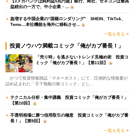
【3メガバンクは純利益5兆円超】銀行、商社、ゼネコンは最高
益続出の一方で、中小企業・…
急増する中国企業の“国籍ロンダリング” SHEIN、TikTok、
Temu…本社機能を海外に移転させ…
一覧を見る
投資ノウハウ満載コミック「俺がカブ番長！」
「売り時」を逃さないトレンド見極め術 投資コ
ミック「俺がカブ番長！」【第11回】
かつて投資情報雑誌「マネーポスト」にて、圧倒的な情報量が
詰め込まれた「天下無敵の株コミック」とし…
テクニカル分析・集中講義 投資コミック「俺がカブ番長！」
【第10回】
不透明相場に勝つ信用取引の極意 投資コミック「俺がカブ番
長！」【第9回】
一覧を見る