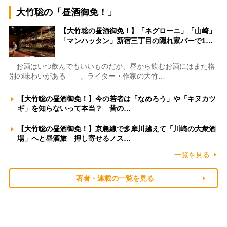
大竹聡の「昼酒御免！」
【大竹聡の昼酒御免！】「ネグローニ」「山崎」
「マンハッタン」新宿三丁目の隠れ家バーで1…
お酒はいつ飲んでもいいものだが、昼から飲むお酒にはまた格
別の味わいがある――。ライター・作家の大竹…
【大竹聡の昼酒御免！】今の若者は「なめろう」や「キヌカツ
ギ」を知らないって本当？ 昔の…
【大竹聡の昼酒御免！】京急線で多摩川越えて「川崎の大衆酒
場」へと昼酒旅 押し寄せるノス…
一覧を見る
著者・連載の一覧を見る