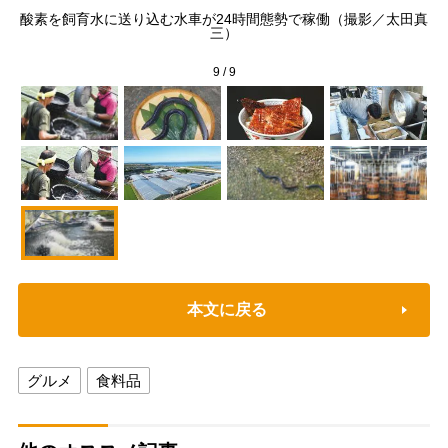
きし
酸素を飼育水に送り込む水車が24時間態勢で稼働（撮影／太田真
三）
9
/
9
本文に戻る
グルメ
食料品