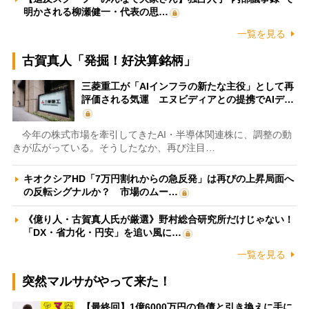
明かされる柳瀬健一・代表の思…
一覧を見る
古賀真人「発掘！好決算銘柄」
三菱重工が「AIインフラの新たな主役」として再
評価される気運 エヌビディアとの提携でAIデ…
今年の株式市場を牽引してきたAI・半導体関連株に、調整の動
きが広がっている。そうしたなか、再び注目…
キオクシアHD「7万円割れからの急反発」は再びの上昇局面へ
の反転シグナルか？ 市場のムー…
《億り人・古賀真人氏が厳選》野村総合研究所だけじゃない！
「DX・省力化・円安」を追い風に…
一覧を見る
突然マルサがやって来た！
【最終回】1億6000万円の負債と引き換えに手に