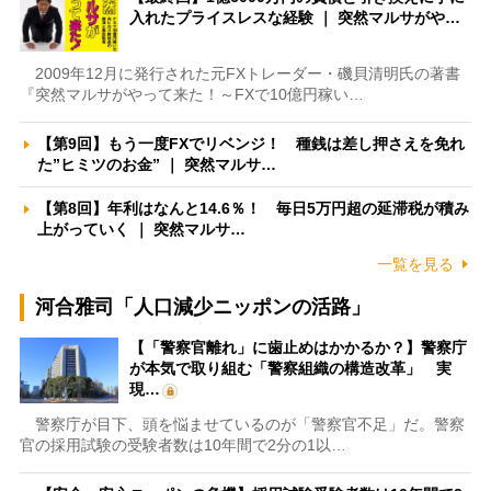
入れたプライスレスな経験 ｜ 突然マルサがや…
2009年12月に発行された元FXトレーダー・磯貝清明氏の著書
『突然マルサがやって来た！～FXで10億円稼い…
【第9回】もう一度FXでリベンジ！ 種銭は差し押さえを免れ
た”ヒミツのお金” ｜ 突然マルサ…
【第8回】年利はなんと14.6％！ 毎日5万円超の延滞税が積み
上がっていく ｜ 突然マルサ…
一覧を見る
河合雅司「人口減少ニッポンの活路」
【「警察官離れ」に歯止めはかかるか？】警察庁
が本気で取り組む「警察組織の構造改革」 実
現…
警察庁が目下、頭を悩ませているのが「警察官不足」だ。警察
官の採用試験の受験者数は10年間で2分の1以…