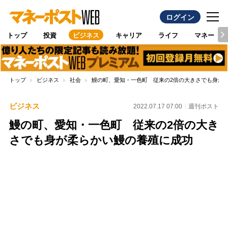
ログイン
トップ
投資
ビジネス
キャリア
ライフ
マネー
トップ
ビジネス
社会
鰻の町、愛知・一色町 従来の2倍の大きさでも身が
ビジネス
2022.07.17 07:00
週刊ポスト
鰻の町、愛知・一色町 従来の2倍の大き
さでも身が柔らかい鰻の養殖に成功
Loaded
:
100.00%
/
Unmute