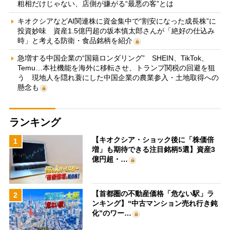
粗相だけじゃない、店側が嫌がる“最悪の客”とは
キオクシアなどAI関連株に資金集中で“割安になった成長株”に
投資妙味 資産1.5億円超の坂本慎太郎さんが「絶好の仕込み
時」と考える防衛・食品銘柄を紹介
急増する中国企業の“国籍ロンダリング” SHEIN、TikTok、
Temu…本社機能を海外に移転させ、トランプ関税の回避を狙
う 現地人を隠れ蓑にした中国企業の農業参入・土地取得への
懸念も
ランキング
【キオクシア・ショック後に「株価倍
1
増」も期待できる注目銘柄5選】資産3
億円超・…
【首都圏の不動産価格「危ない駅」ラ
2
ンキング】“中古マンション売れ行き鈍
化”のワー…