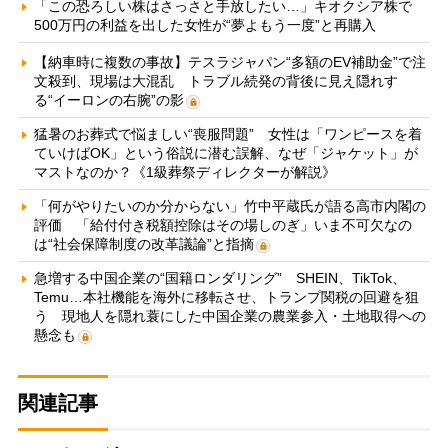
「この恐ろしい株はさっさと手放したい…」キオクシア株で
500万円の利益を出した女性が“夢よもう一度”と再購入
【納車時に複数の事故】テスラジャパン“多額のEV補助金”で注
文殺到、現場は大混乱 トラブル続発の背後に見え隠れす
る“イーロンの右腕”の影
猛暑のお葬式で悩ましい“喪服問題” 女性は「ワンピースを着
ていけばOK」という俗説に潜む誤解、なぜ「ジャケット」が
マストなのか？《1級葬祭ディレクターが解説》
「何がやりたいのか分からない」竹中平蔵氏が語る高市内閣の
評価 「給付付き税額控除はその場しのぎ」いま不可欠なの
は“社会保障制度の改革議論”と指摘
急増する中国企業の“国籍ロンダリング” SHEIN、TikTok、
Temu…本社機能を海外に移転させ、トランプ関税の回避を狙
う 現地人を隠れ蓑にした中国企業の農業参入・土地取得への
懸念も
関連記事