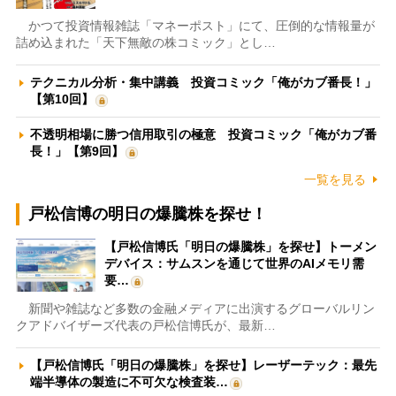
かつて投資情報雑誌「マネーポスト」にて、圧倒的な情報量が
詰め込まれた「天下無敵の株コミック」とし…
テクニカル分析・集中講義 投資コミック「俺がカブ番長！」
【第10回】
不透明相場に勝つ信用取引の極意 投資コミック「俺がカブ番
長！」【第9回】
一覧を見る
戸松信博の明日の爆騰株を探せ！
【戸松信博氏「明日の爆騰株」を探せ】トーメン
デバイス：サムスンを通じて世界のAIメモリ需
要…
新聞や雑誌など多数の金融メディアに出演するグローバルリン
クアドバイザーズ代表の戸松信博氏が、最新…
【戸松信博氏「明日の爆騰株」を探せ】レーザーテック：最先
端半導体の製造に不可欠な検査装…