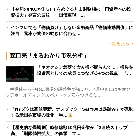
【令和のPKOか】GPIFをめぐる片山財務相の「円資産への投
資拡大」発言の波紋 「国債重視」…
インフレでも「物価負け」しない金融商品「物価連動国債」に
注目 元本が物価の動きに合わせ…
一覧を見る
森口亮「まるわかり市況分析」
「キオクシア急落で含み損が膨らんで…」損失を
投資家としての成長につなげる4つの視点 「…
半導体株を中心に相場の調整色が強まり、7月中旬にはキオク
シアホールディングスがストップ安をつけるな…
「NYダウは高値更新、ナスダック・S&P500は足踏み」が意味
する米国株市場の変化 半…
【歴史的な爆騰劇】時価総額10兆円企業が「2連続ストップ
高」「制限値幅拡大」の衝撃 フ…