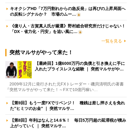
キオクシアHD「7万円割れからの急反発」は再びの上昇局面へ
の反転シグナルか？ 市場のムー…
《億り人・古賀真人氏が厳選》野村総合研究所だけじゃない！
「DX・省力化・円安」を追い風に…
一覧を見る
突然マルサがやって来た！
【最終回】1億6000万円の負債と引き換えに手に
入れたプライスレスな経験 ｜ 突然マルサがや…
2009年12月に発行された元FXトレーダー・磯貝清明氏の著書
『突然マルサがやって来た！～FXで10億円稼い…
【第9回】もう一度FXでリベンジ！ 種銭は差し押さえを免れ
た”ヒミツのお金” ｜ 突然マルサ…
【第8回】年利はなんと14.6％！ 毎日5万円超の延滞税が積み
上がっていく ｜ 突然マルサ…