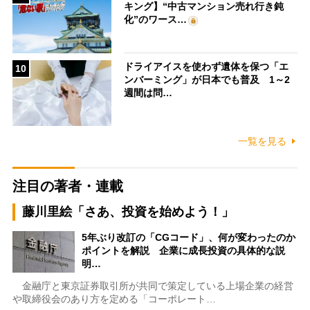
キング】“中古マンション売れ行き鈍
化”のワース…
ドライアイスを使わず遺体を保つ「エ
10
ンバーミング」が日本でも普及 1～2
週間は問…
一覧を見る
注目の著者・連載
藤川里絵「さあ、投資を始めよう！」
5年ぶり改訂の「CGコード」、何が変わったのか
ポイントを解説 企業に成長投資の具体的な説
明…
金融庁と東京証券取引所が共同で策定している上場企業の経営
や取締役会のあり方を定める「コーポレート…