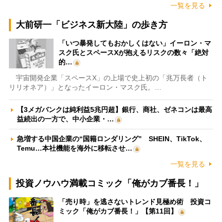
一覧を見る
大前研一「ビジネス新大陸」の歩き方
「いつ暴発してもおかしくはない」イーロン・マ
スク氏とスペースXが抱えるリスクの数々「絶対
的…
宇宙開発企業「スペースX」の上場で史上初の「兆万長者（ト
リリオネア）」となったイーロン・マスク氏。…
【3メガバンクは純利益5兆円超】銀行、商社、ゼネコンは最高
益続出の一方で、中小企業・…
急増する中国企業の“国籍ロンダリング” SHEIN、TikTok、
Temu…本社機能を海外に移転させ…
一覧を見る
投資ノウハウ満載コミック「俺がカブ番長！」
「売り時」を逃さないトレンド見極め術 投資コ
ミック「俺がカブ番長！」【第11回】