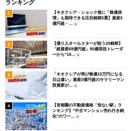
ランキング
【キオクシア・ショック後に「株価倍
1
増」も期待できる注目銘柄5選】資産3
億円超・…
【億り人オールスターが狙う20銘柄】
2
「総資産69億円超」90歳現役トレーダ
ーから“10…
「キオクシアが再び株価10万円になる
3
日は遠い」資産3億円超のサラリーマン
投資家が…
【首都圏の不動産価格「危ない駅」ラ
4
ンキング】“中古マンション売れ行き鈍
化”のワー…