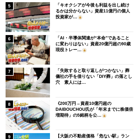
「キオクシアが今後も利益を出し続け
5
るかは分からない」資産11億円の個人
投資家が…
「AI・半導体関連が“本命”であること
6
に変わりはない」資産20億円超の90歳
現役トレー…
「失敗すると取り返しがつかない」葬
7
儀社の手を借りない「DIY葬」の落とし
穴 素人には…
《200万円→資産10億円超の
8
DAIBOUCHOU氏が「年末までに株価倍
増期待」の5銘柄を公…
【大阪の不動産価格「危ない駅」ラン
9