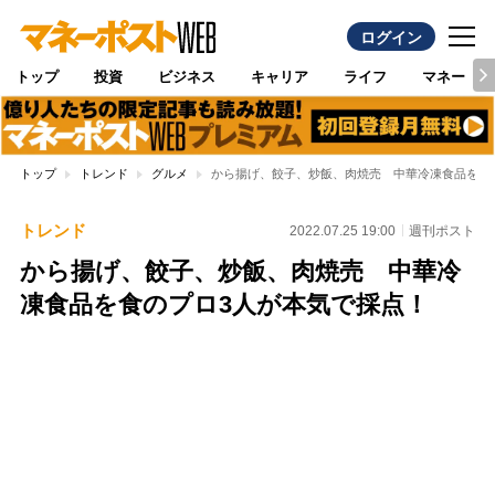
ログイン
トップ
投資
ビジネス
キャリア
ライフ
マネー
トップ
トレンド
グルメ
から揚げ、餃子、炒飯、肉焼売 中華冷凍食品を食
トレンド
2022.07.25 19:00
週刊ポスト
から揚げ、餃子、炒飯、肉焼売 中華冷
凍食品を食のプロ3人が本気で採点！
Loaded
:
100.00%
/
Unmute