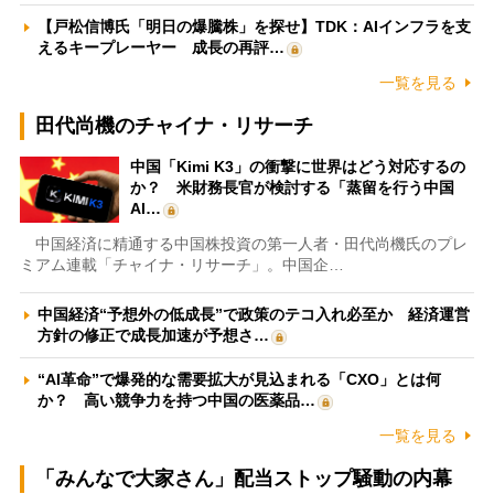
【戸松信博氏「明日の爆騰株」を探せ】TDK：AIインフラを支
えるキープレーヤー 成長の再評…
一覧を見る
田代尚機のチャイナ・リサーチ
中国「Kimi K3」の衝撃に世界はどう対応するの
か？ 米財務長官が検討する「蒸留を行う中国
AI…
中国経済に精通する中国株投資の第一人者・田代尚機氏のプレ
ミアム連載「チャイナ・リサーチ」。中国企…
中国経済“予想外の低成長”で政策のテコ入れ必至か 経済運営
方針の修正で成長加速が予想さ…
“AI革命”で爆発的な需要拡大が見込まれる「CXO」とは何
か？ 高い競争力を持つ中国の医薬品…
一覧を見る
「みんなで大家さん」配当ストップ騒動の内幕