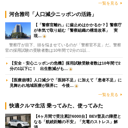
一覧を見る
河合雅司「人口減少ニッポンの活路」
【「警察官離れ」に歯止めはかかるか？】警察庁
が本気で取り組む「警察組織の構造改革」 実
現…
警察庁が目下、頭を悩ませているのが「警察官不足」だ。警察
官の採用試験の受験者数は10年間で2分の1以…
【安全・安心ニッポンの危機】採用試験受験者数は10年間で2
分の1以下に！ 出生数減がも…
【医療崩壊】人口減少で「医師不足」に加えて「患者不足」に
見舞われ地域医療が限界に 今後…
一覧を見る
快適クルマ生活 乗ってみた、使ってみた
【4ヶ月間で受注累計6000台】BEV普及の障壁と
なる「航続距離の不安」「充電のストレス」解
消…