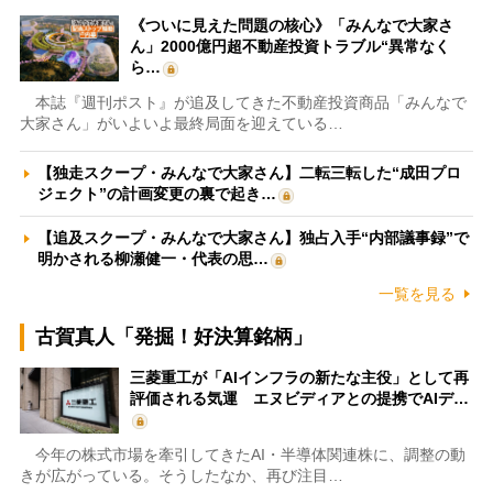
《ついに見えた問題の核心》「みんなで大家さ
ん」2000億円超不動産投資トラブル“異常なく
ら…
本誌『週刊ポスト』が追及してきた不動産投資商品「みんなで
大家さん」がいよいよ最終局面を迎えている…
【独走スクープ・みんなで大家さん】二転三転した“成田プロ
ジェクト”の計画変更の裏で起き…
【追及スクープ・みんなで大家さん】独占入手“内部議事録”で
明かされる柳瀬健一・代表の思…
一覧を見る
古賀真人「発掘！好決算銘柄」
三菱重工が「AIインフラの新たな主役」として再
評価される気運 エヌビディアとの提携でAIデ…
今年の株式市場を牽引してきたAI・半導体関連株に、調整の動
きが広がっている。そうしたなか、再び注目…