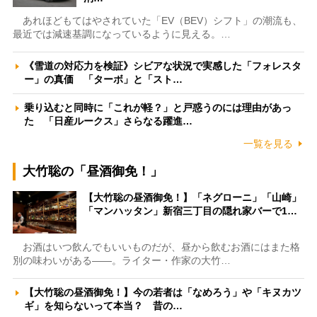
あれほどもてはやされていた「EV（BEV）シフト」の潮流も、
最近では減速基調になっているように見える。…
《雪道の対応力を検証》シビアな状況で実感した「フォレスタ
ー」の真価 「ターボ」と「スト…
乗り込むと同時に「これが軽？」と戸惑うのには理由があっ
た 「日産ルークス」さらなる躍進…
一覧を見る
大竹聡の「昼酒御免！」
【大竹聡の昼酒御免！】「ネグローニ」「山崎」
「マンハッタン」新宿三丁目の隠れ家バーで1…
お酒はいつ飲んでもいいものだが、昼から飲むお酒にはまた格
別の味わいがある――。ライター・作家の大竹…
【大竹聡の昼酒御免！】今の若者は「なめろう」や「キヌカツ
ギ」を知らないって本当？ 昔の…