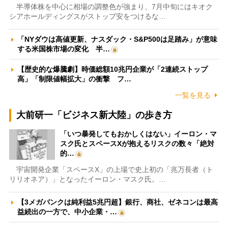
半導体株を中心に相場の調整色が強まり、7月中旬にはキオク
シアホールディングスがストップ安をつけるな…
「NYダウは高値更新、ナスダック・S&P500は足踏み」が意味
する米国株市場の変化 半…
【歴史的な爆騰劇】時価総額10兆円企業が「2連続ストップ
高」「制限値幅拡大」の衝撃 フ…
一覧を見る
大前研一「ビジネス新大陸」の歩き方
「いつ暴発してもおかしくはない」イーロン・マ
スク氏とスペースXが抱えるリスクの数々「絶対
的…
宇宙開発企業「スペースX」の上場で史上初の「兆万長者（ト
リリオネア）」となったイーロン・マスク氏。…
【3メガバンクは純利益5兆円超】銀行、商社、ゼネコンは最高
益続出の一方で、中小企業・…