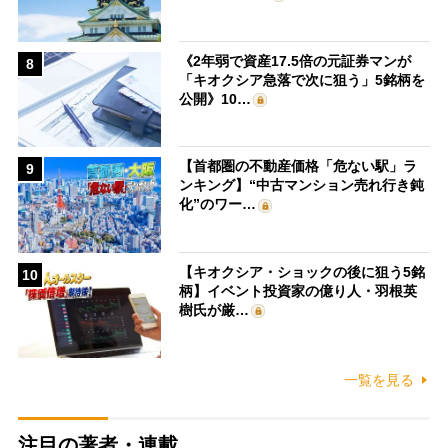
《2年弱で資産17.5倍の元証券マンが
8
「キオクシア急落で次に狙う」5銘柄を
公開》10…
【首都圏の不動産価格「危ない駅」ラ
9
ンキング】“中古マンション売れ行き鈍
化”のワー…
【キオクシア・ショックの後に狙う5銘
10
柄】イベント投資家の億り人・羽根英
樹氏が厳…
一覧を見る
注目の著者・連載