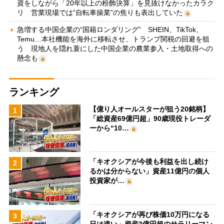
資をしながら「20年以上の粉飾決算」を見抜けなかったカラク
リ 営業現場では“自転車操業”の焦りも表出していた
急増する中国企業の“国籍ロンダリング” SHEIN、TikTok、
Temu…本社機能を海外に移転させ、トランプ関税の回避を狙
う 現地人を隠れ蓑にした中国企業の農業参入・土地取得への
懸念も
ランキング
【億り人オールスターが狙う20銘柄】
1
「総資産69億円超」90歳現役トレーダ
ーから“10…
「キオクシアが今後も利益を出し続け
2
るかは分からない」資産11億円の個人
投資家が…
「キオクシアが再び株価10万円になる
3
日は遠い」資産3億円超のサラリーマン