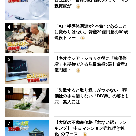
投資家が…
「AI・半導体関連が“本命”であること
4
に変わりはない」資産20億円超の90歳
現役トレー…
【キオクシア・ショック後に「株価倍
5
増」も期待できる注目銘柄5選】資産3
億円超・…
「失敗すると取り返しがつかない」葬
6
儀社の手を借りない「DIY葬」の落とし
穴 素人には…
【大阪の不動産価格「危ない駅」ラン
7
キング】“中古マンション売れ行き鈍
化”のワース…