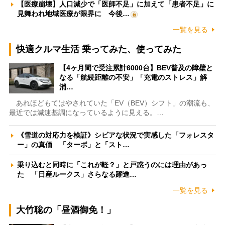
【医療崩壊】人口減少で「医師不足」に加えて「患者不足」に
見舞われ地域医療が限界に 今後…
一覧を見る
快適クルマ生活 乗ってみた、使ってみた
【4ヶ月間で受注累計6000台】BEV普及の障壁と
なる「航続距離の不安」「充電のストレス」解
消…
あれほどもてはやされていた「EV（BEV）シフト」の潮流も、
最近では減速基調になっているように見える。…
《雪道の対応力を検証》シビアな状況で実感した「フォレスタ
ー」の真価 「ターボ」と「スト…
乗り込むと同時に「これが軽？」と戸惑うのには理由があっ
た 「日産ルークス」さらなる躍進…
一覧を見る
大竹聡の「昼酒御免！」