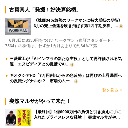
古賀真人「発掘！好決算銘柄」
《株価34％急落のワークマンに特大反転の期待》
6月の売上低迷を吹き飛ばす第1四半期決算、…
6月3日に8330円をつけたワークマン（東証スタンダード・
7564）の株価は、わずか1カ月あまりで約34％下落…
三菱重工が「AIインフラの新たな主役」として再評価される気
運 エヌビディアとの提携でAI…
キオクシアHD「7万円割れからの急反発」は再びの上昇局面へ
の反転シグナルか？ 市場のムー…
一覧を見る
突然マルサがやって来た！
【最終回】1億6000万円の負債と引き換えに手に
入れたプライスレスな経験 ｜ 突然マルサがや…