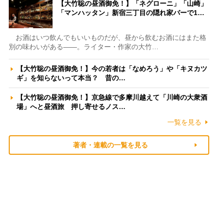
【大竹聡の昼酒御免！】「ネグローニ」「山崎」
「マンハッタン」新宿三丁目の隠れ家バーで1…
お酒はいつ飲んでもいいものだが、昼から飲むお酒にはまた格
別の味わいがある――。ライター・作家の大竹…
【大竹聡の昼酒御免！】今の若者は「なめろう」や「キヌカツ
ギ」を知らないって本当？ 昔の…
【大竹聡の昼酒御免！】京急線で多摩川越えて「川崎の大衆酒
場」へと昼酒旅 押し寄せるノス…
一覧を見る
著者・連載の一覧を見る