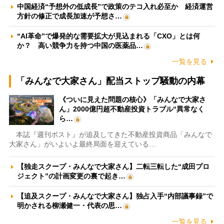
中国経済“予想外の低成長”で政策のテコ入れ必至か 経済運営
方針の修正で成長加速が予想さ…
“AI革命”で爆発的な需要拡大が見込まれる「CXO」とは何
か？ 高い競争力を持つ中国の医薬品…
一覧を見る
「みんなで大家さん」配当ストップ騒動の内幕
《ついに見えた問題の核心》「みんなで大家さ
ん」2000億円超不動産投資トラブル“異常なく
ら…
本誌『週刊ポスト』が追及してきた不動産投資商品「みんなで
大家さん」がいよいよ最終局面を迎えている…
【独走スクープ・みんなで大家さん】二転三転した“成田プロ
ジェクト”の計画変更の裏で起き…
【追及スクープ・みんなで大家さん】独占入手“内部議事録”で
明かされる柳瀬健一・代表の思…
一覧を見る