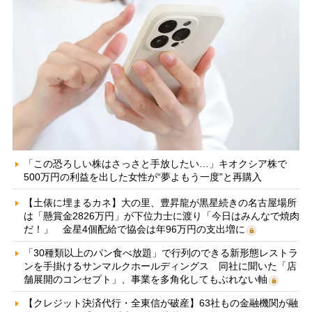
「この恐ろしい株はさっさと手放したい…」キオクシア株で
500万円の利益を出した女性が“夢よもう一度”と再購入
【土俵に埋まるカネ】大の里、豊昇龍が黒星続きの名古屋場所
は「懸賞金2826万円」が下位力士に渡り「今日はみんなで焼肉
だ！」 金星4個配給で協会は年96万円の支出増に
「30種類以上のパン食べ放題」で行列のできる新形態レストラ
ンを手掛けるサンマルクホールディングス 同社に聞いた「店
舗展開のコンセプト」、事業を多角化してもぶれない軸
【クレジット決済代行・全東信が破産】63社もの金融機関が融