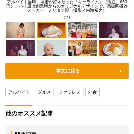
ふわ
アルバイト当時、壇蜜が好きだった「キーライム」（現在、660
「
ちょ
円）。パイ皿は創業時からのオリジナルデザインで、高級陶磁器
メーカー・ノリタケ製（撮影／内海裕之）
2
/
8
本文に戻る
アルバイト
グルメ
ファミレス
外食
他のオススメ記事