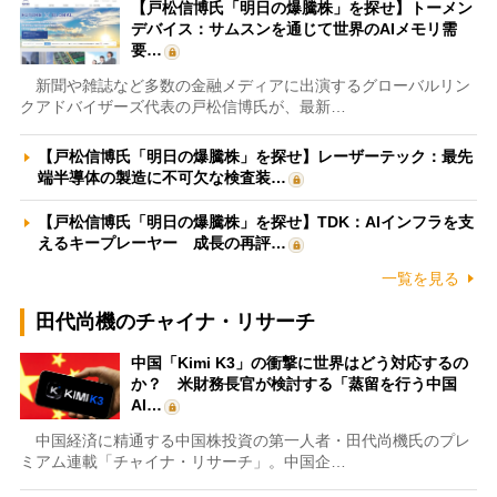
【戸松信博氏「明日の爆騰株」を探せ】トーメン
デバイス：サムスンを通じて世界のAIメモリ需
要…
新聞や雑誌など多数の金融メディアに出演するグローバルリン
クアドバイザーズ代表の戸松信博氏が、最新…
【戸松信博氏「明日の爆騰株」を探せ】レーザーテック：最先
端半導体の製造に不可欠な検査装…
【戸松信博氏「明日の爆騰株」を探せ】TDK：AIインフラを支
えるキープレーヤー 成長の再評…
一覧を見る
田代尚機のチャイナ・リサーチ
中国「Kimi K3」の衝撃に世界はどう対応するの
か？ 米財務長官が検討する「蒸留を行う中国
AI…
中国経済に精通する中国株投資の第一人者・田代尚機氏のプレ
ミアム連載「チャイナ・リサーチ」。中国企…