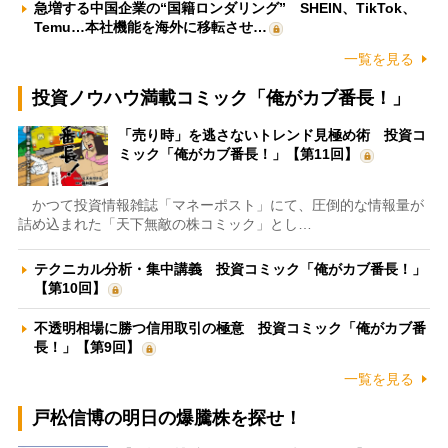
急増する中国企業の“国籍ロンダリング” SHEIN、TikTok、
Temu…本社機能を海外に移転させ…
一覧を見る
投資ノウハウ満載コミック「俺がカブ番長！」
「売り時」を逃さないトレンド見極め術 投資コ
ミック「俺がカブ番長！」【第11回】
かつて投資情報雑誌「マネーポスト」にて、圧倒的な情報量が
詰め込まれた「天下無敵の株コミック」とし…
テクニカル分析・集中講義 投資コミック「俺がカブ番長！」
【第10回】
不透明相場に勝つ信用取引の極意 投資コミック「俺がカブ番
長！」【第9回】
一覧を見る
戸松信博の明日の爆騰株を探せ！