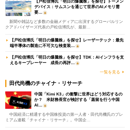
【戸松信博氏「明日の爆騰株」を探せ】トーメン
デバイス：サムスンを通じて世界のAIメモリ需
要…
新聞や雑誌など多数の金融メディアに出演するグローバルリン
クアドバイザーズ代表の戸松信博氏が、最新…
【戸松信博氏「明日の爆騰株」を探せ】レーザーテック：最先
端半導体の製造に不可欠な検査装…
【戸松信博氏「明日の爆騰株」を探せ】TDK：AIインフラを支
えるキープレーヤー 成長の再評…
一覧を見る
田代尚機のチャイナ・リサーチ
中国「Kimi K3」の衝撃に世界はどう対応するの
か？ 米財務長官が検討する「蒸留を行う中国
AI…
中国経済に精通する中国株投資の第一人者・田代尚機氏のプレ
ミアム連載「チャイナ・リサーチ」。中国企…