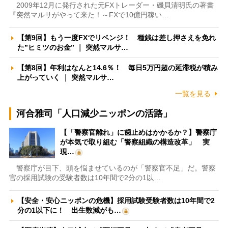
2009年12月に発行された元FXトレーダー・磯貝清明氏の著書
『突然マルサがやって来た！～FXで10億円稼い…
【第9回】もう一度FXでリベンジ！ 種銭は差し押さえを免れ
た”ヒミツのお金” ｜ 突然マルサ…
【第8回】年利はなんと14.6％！ 毎日5万円超の延滞税が積み
上がっていく ｜ 突然マルサ…
一覧を見る
河合雅司「人口減少ニッポンの活路」
【「警察官離れ」に歯止めはかかるか？】警察庁
が本気で取り組む「警察組織の構造改革」 実
現…
警察庁が目下、頭を悩ませているのが「警察官不足」だ。警察
官の採用試験の受験者数は10年間で2分の1以…
【安全・安心ニッポンの危機】採用試験受験者数は10年間で2
分の1以下に！ 出生数減がも…