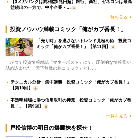
【3メガバンクは純利益5兆円超】銀行、商社、ゼネコンは最高
益続出の一方で、中小企業・…
一覧を見る
投資ノウハウ満載コミック「俺がカブ番長！」
「売り時」を逃さないトレンド見極め術 投資コ
ミック「俺がカブ番長！」【第11回】
かつて投資情報雑誌「マネーポスト」にて、圧倒的な情報量が
詰め込まれた「天下無敵の株コミック」とし…
テクニカル分析・集中講義 投資コミック「俺がカブ番長！」
【第10回】
不透明相場に勝つ信用取引の極意 投資コミック「俺がカブ番
長！」【第9回】
一覧を見る
戸松信博の明日の爆騰株を探せ！