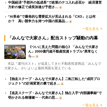
中国経済“予想外の低成長”で政策のテコ入れ必至か 経済運営
方針の修正で成長加速が予想さ…
“AI革命”で爆発的な需要拡大が見込まれる「CXO」とは何
か？ 高い競争力を持つ中国の医薬品…
一覧を見る
「みんなで大家さん」配当ストップ騒動の内幕
《ついに見えた問題の核心》「みんなで大家さ
ん」2000億円超不動産投資トラブル“異常なく
ら…
本誌『週刊ポスト』が追及してきた不動産投資商品「みんなで
大家さん」がいよいよ最終局面を迎えている…
【独走スクープ・みんなで大家さん】二転三転した“成田プロ
ジェクト”の計画変更の裏で起き…
【追及スクープ・みんなで大家さん】独占入手“内部議事録”で
明かされる柳瀬健一・代表の思…
一覧を見る