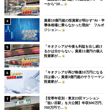
ーから“10…
資産10億円超の投資家が明かす“AI・半
4
導体相場に乗らなかった理由” フルポ
ジション…
「キオクシアが今後も利益を出し続け
5
るかは分からない」資産11億円の個人
投資家が…
「キオクシアが再び株価10万円になる
6
日は遠い」資産3億円超のサラリーマン
投資家が…
【世帯年収別・東京23区マンション
7
「狙い目駅」を大公開】年収500万円、
700万円で…