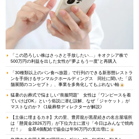
「この恐ろしい株はさっさと手放したい…」キオクシア株で
500万円の利益を出した女性が“夢よもう一度”と再購入
「30種類以上のパン食べ放題」で行列のできる新形態レストラ
ンを手掛けるサンマルクホールディングス 同社に聞いた「店
舗展開のコンセプト」、事業を多角化してもぶれない軸
猛暑のお葬式で悩ましい“喪服問題” 女性は「ワンピースを着
ていけばOK」という俗説に潜む誤解、なぜ「ジャケット」が
マストなのか？《1級葬祭ディレクターが解説》
【土俵に埋まるカネ】大の里、豊昇龍が黒星続きの名古屋場所
は「懸賞金2826万円」が下位力士に渡り「今日はみんなで焼肉
だ！」 金星4個配給で協会は年96万円の支出増に