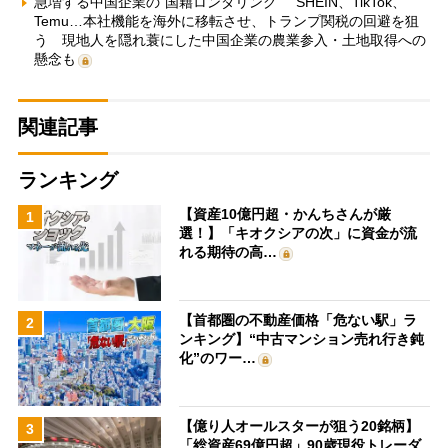
急増する中国企業の“国籍ロンダリング” SHEIN、TikTok、
Temu…本社機能を海外に移転させ、トランプ関税の回避を狙
う 現地人を隠れ蓑にした中国企業の農業参入・土地取得への
懸念も
関連記事
ランキング
【資産10億円超・かんちさんが厳
1
選！】「キオクシアの次」に資金が流
れる期待の高…
【首都圏の不動産価格「危ない駅」ラ
2
ンキング】“中古マンション売れ行き鈍
化”のワー…
【億り人オールスターが狙う20銘柄】
3
「総資産69億円超」90歳現役トレーダ