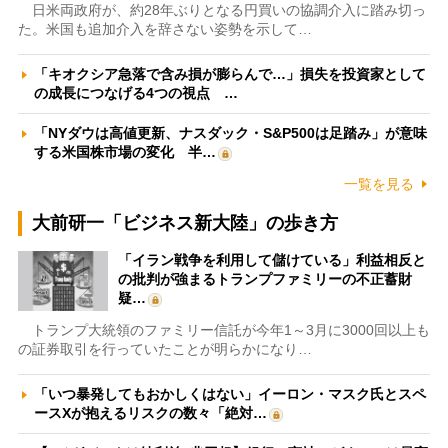
日米両政府が、約28年ぶりとなる円買いの協調介入に踏み切っ
た。米国も追加介入を辞さない姿勢を示して…
「キオクシア急落で含み損が膨らんで…」損失を投資家として
の成長につなげる4つの視点 …
「NYダウは高値更新、ナスダック・S&P500は足踏み」が意味
する米国株市場の変化 半…
一覧を見る
大前研一「ビジネス新大陸」の歩き方
「イラン戦争を利用して儲けている」利益相反と
の批判が強まるトランプファミリーの不正蓄財
疑…
トランプ大統領のファミリー信託が今年1～3月に3000回以上も
の証券取引を行っていたことが明らかになり…
「いつ暴発してもおかしくはない」イーロン・マスク氏とスペ
ースXが抱えるリスクの数々「絶対…