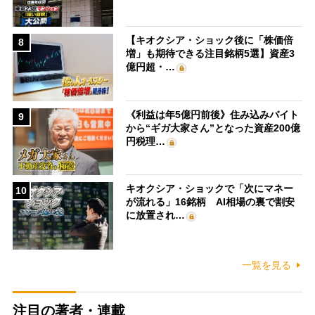
【キオクシア・ショック後に「株価倍
8
増」も期待できる注目銘柄5選】資産3
億円超・…
《利益は年5億円前後》住み込みバイト
9
から“ギガ大家さん”となった資産200億
円税理…
キオクシア・ショックで「次にマネー
10
が流れる」16銘柄 AI相場の裏で割安
に放置され…
一覧を見る
注目の著者・連載