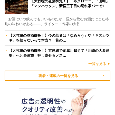
【大竹聡の昼酒御免！】「ネグローニ」「山崎」
「マンハッタン」新宿三丁目の隠れ家バーで1…
お酒はいつ飲んでもいいものだが、昼から飲むお酒にはまた格
別の味わいがある――。ライター・作家の大竹…
【大竹聡の昼酒御免！】今の若者は「なめろう」や「キヌカツ
ギ」を知らないって本当？ 昔の…
【大竹聡の昼酒御免！】京急線で多摩川越えて「川崎の大衆酒
場」へと昼酒旅 押し寄せるノス…
一覧を見る
著者・連載の一覧を見る