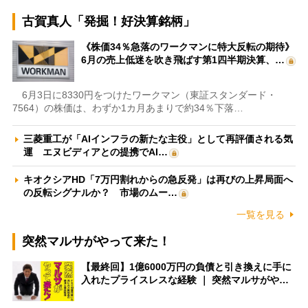
古賀真人「発掘！好決算銘柄」
《株価34％急落のワークマンに特大反転の期待》
6月の売上低迷を吹き飛ばす第1四半期決算、…
6月3日に8330円をつけたワークマン（東証スタンダード・
7564）の株価は、わずか1カ月あまりで約34％下落…
三菱重工が「AIインフラの新たな主役」として再評価される気
運 エヌビディアとの提携でAI…
キオクシアHD「7万円割れからの急反発」は再びの上昇局面へ
の反転シグナルか？ 市場のムー…
一覧を見る
突然マルサがやって来た！
【最終回】1億6000万円の負債と引き換えに手に
入れたプライスレスな経験 ｜ 突然マルサがや…