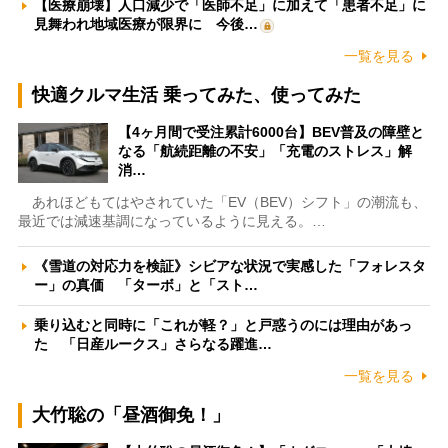
【医療崩壊】人口減少で「医師不足」に加えて「患者不足」に
見舞われ地域医療が限界に 今後…
一覧を見る
快適クルマ生活 乗ってみた、使ってみた
【4ヶ月間で受注累計6000台】BEV普及の障壁と
なる「航続距離の不安」「充電のストレス」解
消…
あれほどもてはやされていた「EV（BEV）シフト」の潮流も、
最近では減速基調になっているように見える。…
《雪道の対応力を検証》シビアな状況で実感した「フォレスタ
ー」の真価 「ターボ」と「スト…
乗り込むと同時に「これが軽？」と戸惑うのには理由があっ
た 「日産ルークス」さらなる躍進…
一覧を見る
大竹聡の「昼酒御免！」