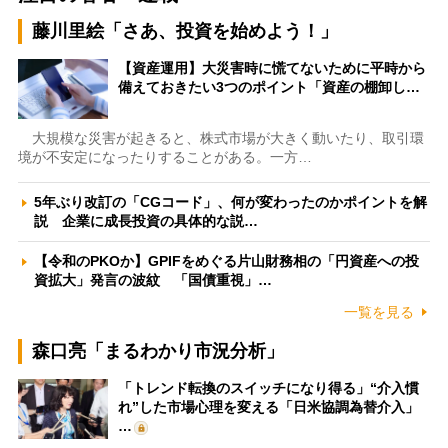
藤川里絵「さあ、投資を始めよう！」
【資産運用】大災害時に慌てないために平時から
備えておきたい3つのポイント「資産の棚卸し…
大規模な災害が起きると、株式市場が大きく動いたり、取引環
境が不安定になったりすることがある。一方…
5年ぶり改訂の「CGコード」、何が変わったのかポイントを解
説 企業に成長投資の具体的な説…
【令和のPKOか】GPIFをめぐる片山財務相の「円資産への投
資拡大」発言の波紋 「国債重視」…
一覧を見る
森口亮「まるわかり市況分析」
「トレンド転換のスイッチになり得る」“介入慣
れ”した市場心理を変える「日米協調為替介入」
…