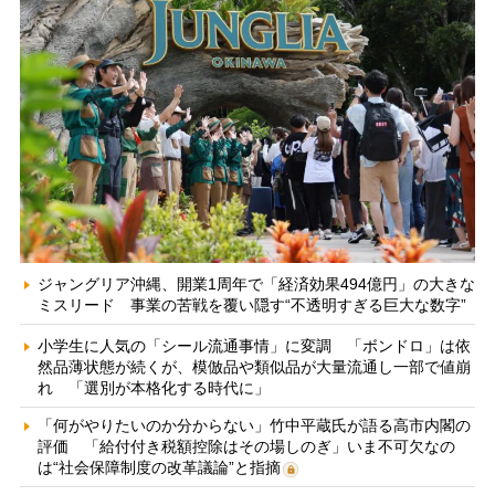
ジャングリア沖縄、開業1周年で「経済効果494億円」の大きな
ミスリード 事業の苦戦を覆い隠す“不透明すぎる巨大な数字”
小学生に人気の「シール流通事情」に変調 「ボンドロ」は依
然品薄状態が続くが、模倣品や類似品が大量流通し一部で値崩
れ 「選別が本格化する時代に」
「何がやりたいのか分からない」竹中平蔵氏が語る高市内閣の
評価 「給付付き税額控除はその場しのぎ」いま不可欠なの
は“社会保障制度の改革議論”と指摘