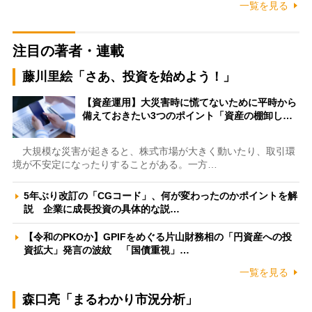
一覧を見る
注目の著者・連載
藤川里絵「さあ、投資を始めよう！」
【資産運用】大災害時に慌てないために平時から
備えておきたい3つのポイント「資産の棚卸し…
大規模な災害が起きると、株式市場が大きく動いたり、取引環
境が不安定になったりすることがある。一方…
5年ぶり改訂の「CGコード」、何が変わったのかポイントを解
説 企業に成長投資の具体的な説…
【令和のPKOか】GPIFをめぐる片山財務相の「円資産への投
資拡大」発言の波紋 「国債重視」…
一覧を見る
森口亮「まるわかり市況分析」