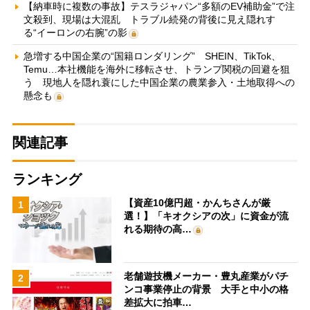
【納車時に複数の事故】テスラジャパン“多額のEV補助金”で注
文殺到、現場は大混乱 トラブル続発の背後に見え隠れす
る“イーロンの右腕”の影
急増する中国企業の“国籍ロンダリング” SHEIN、TikTok、
Temu…本社機能を海外に移転させ、トランプ関税の回避を狙
う 現地人を隠れ蓑にした中国企業の農業参入・土地取得への
懸念も
関連記事
ランキング
【資産10億円超・かんちさんが厳
1
選！】「キオクシアの次」に資金が流
れる期待の高…
老舗遊技機メーカー・豊丸産業がパチ
2
ンコ事業停止の背景 大手と中小の格
差拡大に拍車…