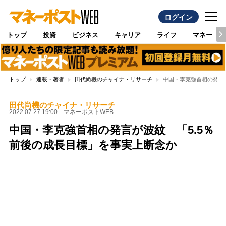
ログイン
トップ
投資
ビジネス
キャリア
ライフ
マネー
トップ
連載・著者
田代尚機のチャイナ・リサーチ
中国・李克強首相の発言
田代尚機のチャイナ・リサーチ
2022.07.27 19:00
マネーポストWEB
中国・李克強首相の発言が波紋 「5.5％
前後の成長目標」を事実上断念か
Loaded
:
100.00%
/
Unmute