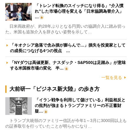
「トレンド転換のスイッチになり得る」“介入慣
れ”した市場心理を変える「日米協調為替介入」
…
日米両政府が、約28年ぶりとなる円買いの協調介入に踏み切っ
た。米国も追加介入を辞さない姿勢を示して…
「キオクシア急落で含み損が膨らんで…」損失を投資家として
の成長につなげる4つの視点 …
「NYダウは高値更新、ナスダック・S&P500は足踏み」が意味
する米国株市場の変化 半…
一覧を見る
大前研一「ビジネス新大陸」の歩き方
「イラン戦争を利用して儲けている」利益相反と
の批判が強まるトランプファミリーの不正蓄財
疑…
トランプ大統領のファミリー信託が今年1～3月に3000回以上も
の証券取引を行っていたことが明らかになり…