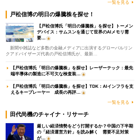
一覧を見る
戸松信博の明日の爆騰株を探せ！
【戸松信博氏「明日の爆騰株」を探せ】トーメン
デバイス：サムスンを通じて世界のAIメモリ需
要…
新聞や雑誌など多数の金融メディアに出演するグローバルリン
クアドバイザーズ代表の戸松信博氏が、最新…
【戸松信博氏「明日の爆騰株」を探せ】レーザーテック：最先
端半導体の製造に不可欠な検査装…
【戸松信博氏「明日の爆騰株」を探せ】TDK：AIインフラを支
えるキープレーヤー 成長の再評…
一覧を見る
田代尚機のチャイナ・リサーチ
厳しい経済情勢をどう打開するか？中国の下半期
の「経済運営方針」を読み解く 需要不足対策
が…