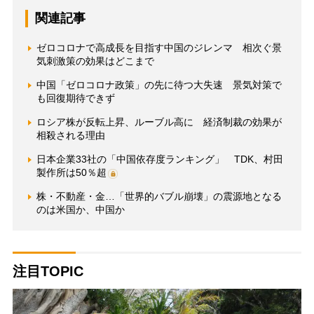
関連記事
ゼロコロナで高成長を目指す中国のジレンマ 相次ぐ景
気刺激策の効果はどこまで
中国「ゼロコロナ政策」の先に待つ大失速 景気対策で
も回復期待できず
ロシア株が反転上昇、ルーブル高に 経済制裁の効果が
相殺される理由
日本企業33社の「中国依存度ランキング」 TDK、村田
製作所は50％超
株・不動産・金…「世界的バブル崩壊」の震源地となる
のは米国か、中国か
注目TOPIC