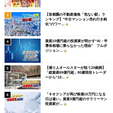
【首都圏の不動産価格「危ない駅」ラ
3
ンキング】“中古マンション売れ行き鈍
化”のワー…
資産10億円超の投資家が明かす“AI・半
4
導体相場に乗らなかった理由” フルポ
ジション…
【億り人オールスターが狙う20銘柄】
5
「総資産69億円超」90歳現役トレーダ
ーから“10…
「キオクシアが再び株価10万円になる
6
日は遠い」資産3億円超のサラリーマン
投資家が…