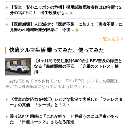
【安全・安心ニッポンの危機】採用試験受験者数は10年間で2
分の1以下に！ 出生数減がも…
【医療崩壊】人口減少で「医師不足」に加えて「患者不足」に
見舞われ地域医療が限界に 今後…
一覧を見る
快適クルマ生活 乗ってみた、使ってみた
【4ヶ月間で受注累計6000台】BEV普及の障壁と
なる「航続距離の不安」「充電のストレス」解
消…
あれほどもてはやされていた「EV（BEV）シフト」の潮流も、
最近では減速基調になっているように見える。…
《雪道の対応力を検証》シビアな状況で実感した「フォレスタ
ー」の真価 「ターボ」と「スト…
乗り込むと同時に「これが軽？」と戸惑うのには理由があっ
た 「日産ルークス」さらなる躍進…