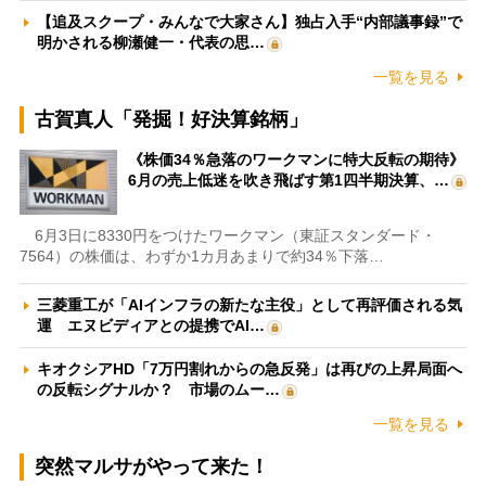
【追及スクープ・みんなで大家さん】独占入手“内部議事録”で
明かされる柳瀬健一・代表の思…
一覧を見る
古賀真人「発掘！好決算銘柄」
《株価34％急落のワークマンに特大反転の期待》
6月の売上低迷を吹き飛ばす第1四半期決算、…
6月3日に8330円をつけたワークマン（東証スタンダード・
7564）の株価は、わずか1カ月あまりで約34％下落…
三菱重工が「AIインフラの新たな主役」として再評価される気
運 エヌビディアとの提携でAI…
キオクシアHD「7万円割れからの急反発」は再びの上昇局面へ
の反転シグナルか？ 市場のムー…
一覧を見る
突然マルサがやって来た！