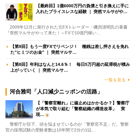
【最終回】1億6000万円の負債と引き換えに手に
入れたプライスレスな経験 ｜ 突然マルサがや…
2009年12月に発行された元FXトレーダー・磯貝清明氏の著書
『突然マルサがやって来た！～FXで10億円稼い…
【第9回】もう一度FXでリベンジ！ 種銭は差し押さえを免れ
た”ヒミツのお金” ｜ 突然マルサ…
【第8回】年利はなんと14.6％！ 毎日5万円超の延滞税が積み
上がっていく ｜ 突然マルサ…
一覧を見る
河合雅司「人口減少ニッポンの活路」
【「警察官離れ」に歯止めはかかるか？】警察庁
が本気で取り組む「警察組織の構造改革」 実
現…
警察庁が目下、頭を悩ませているのが「警察官不足」だ。警察
官の採用試験の受験者数は10年間で2分の1以…