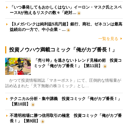
「いつ暴発してもおかしくはない」イーロン・マスク氏とスペ
ースXが抱えるリスクの数々「絶対…
【3メガバンクは純利益5兆円超】銀行、商社、ゼネコンは最高
益続出の一方で、中小企業・…
一覧を見る
投資ノウハウ満載コミック「俺がカブ番長！」
「売り時」を逃さないトレンド見極め術 投資コ
ミック「俺がカブ番長！」【第11回】
かつて投資情報雑誌「マネーポスト」にて、圧倒的な情報量が
詰め込まれた「天下無敵の株コミック」とし…
テクニカル分析・集中講義 投資コミック「俺がカブ番長！」
【第10回】
不透明相場に勝つ信用取引の極意 投資コミック「俺がカブ番
長！」【第9回】