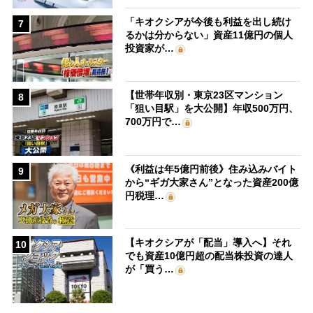
「キオクシアが今後も利益を出し続け
7
るかは分からない」資産11億円の個人
投資家が…
【世帯年収別・東京23区マンション
8
「狙い目駅」を大公開】年収500万円、
700万円で…
《利益は年5億円前後》住み込みバイト
9
から“ギガ大家さん”となった資産200億
円税理…
【キオクシアが「配当」導入へ】それ
10
でも資産10億円超の配当株投資の達人
が「買う…