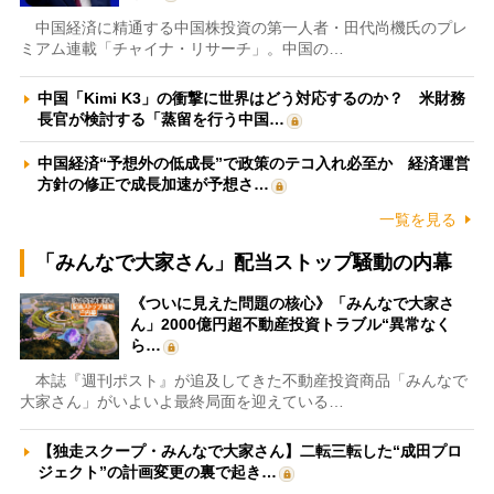
中国経済に精通する中国株投資の第一人者・田代尚機氏のプレ
ミアム連載「チャイナ・リサーチ」。中国の…
中国「Kimi K3」の衝撃に世界はどう対応するのか？ 米財務
長官が検討する「蒸留を行う中国…
中国経済“予想外の低成長”で政策のテコ入れ必至か 経済運営
方針の修正で成長加速が予想さ…
一覧を見る
「みんなで大家さん」配当ストップ騒動の内幕
《ついに見えた問題の核心》「みんなで大家さ
ん」2000億円超不動産投資トラブル“異常なく
ら…
本誌『週刊ポスト』が追及してきた不動産投資商品「みんなで
大家さん」がいよいよ最終局面を迎えている…
【独走スクープ・みんなで大家さん】二転三転した“成田プロ
ジェクト”の計画変更の裏で起き…