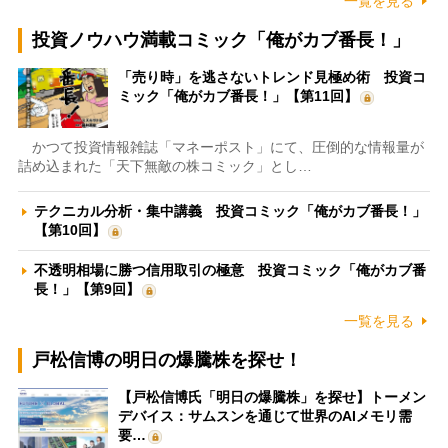
一覧を見る
投資ノウハウ満載コミック「俺がカブ番長！」
「売り時」を逃さないトレンド見極め術 投資コ
ミック「俺がカブ番長！」【第11回】
かつて投資情報雑誌「マネーポスト」にて、圧倒的な情報量が
詰め込まれた「天下無敵の株コミック」とし…
テクニカル分析・集中講義 投資コミック「俺がカブ番長！」
【第10回】
不透明相場に勝つ信用取引の極意 投資コミック「俺がカブ番
長！」【第9回】
一覧を見る
戸松信博の明日の爆騰株を探せ！
【戸松信博氏「明日の爆騰株」を探せ】トーメン
デバイス：サムスンを通じて世界のAIメモリ需
要…