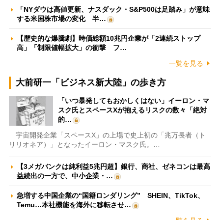
「NYダウは高値更新、ナスダック・S&P500は足踏み」が意味
する米国株市場の変化 半…
【歴史的な爆騰劇】時価総額10兆円企業が「2連続ストップ
高」「制限値幅拡大」の衝撃 フ…
一覧を見る
大前研一「ビジネス新大陸」の歩き方
「いつ暴発してもおかしくはない」イーロン・マ
スク氏とスペースXが抱えるリスクの数々「絶対
的…
宇宙開発企業「スペースX」の上場で史上初の「兆万長者（ト
リリオネア）」となったイーロン・マスク氏。…
【3メガバンクは純利益5兆円超】銀行、商社、ゼネコンは最高
益続出の一方で、中小企業・…
急増する中国企業の“国籍ロンダリング” SHEIN、TikTok、
Temu…本社機能を海外に移転させ…