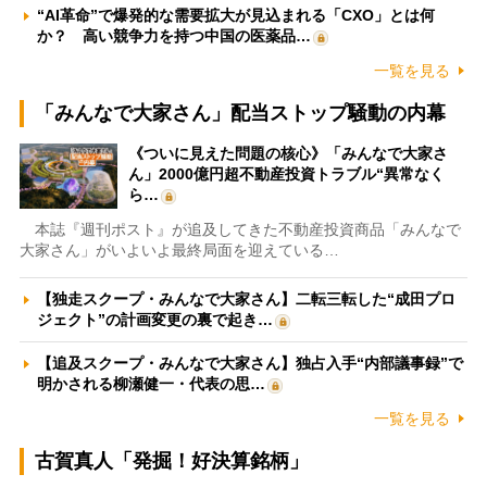
“AI革命”で爆発的な需要拡大が見込まれる「CXO」とは何
か？ 高い競争力を持つ中国の医薬品…
一覧を見る
「みんなで大家さん」配当ストップ騒動の内幕
《ついに見えた問題の核心》「みんなで大家さ
ん」2000億円超不動産投資トラブル“異常なく
ら…
本誌『週刊ポスト』が追及してきた不動産投資商品「みんなで
大家さん」がいよいよ最終局面を迎えている…
【独走スクープ・みんなで大家さん】二転三転した“成田プロ
ジェクト”の計画変更の裏で起き…
【追及スクープ・みんなで大家さん】独占入手“内部議事録”で
明かされる柳瀬健一・代表の思…
一覧を見る
古賀真人「発掘！好決算銘柄」