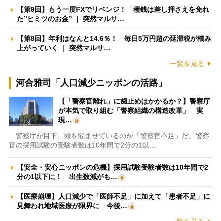
【第9回】もう一度FXでリベンジ！ 種銭は差し押さえを免れ
た”ヒミツのお金” ｜ 突然マルサ…
【第8回】年利はなんと14.6％！ 毎日5万円超の延滞税が積み
上がっていく ｜ 突然マルサ…
一覧を見る
河合雅司「人口減少ニッポンの活路」
【「警察官離れ」に歯止めはかかるか？】警察庁
が本気で取り組む「警察組織の構造改革」 実
現…
警察庁が目下、頭を悩ませているのが「警察官不足」だ。警察
官の採用試験の受験者数は10年間で2分の1以…
【安全・安心ニッポンの危機】採用試験受験者数は10年間で2
分の1以下に！ 出生数減がも…
【医療崩壊】人口減少で「医師不足」に加えて「患者不足」に
見舞われ地域医療が限界に 今後…