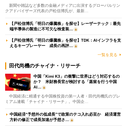
新聞や雑誌など多数の金融メディアに出演するグローバルリン
クアドバイザーズ代表の戸松信博氏が、最新…
【戸松信博氏「明日の爆騰株」を探せ】レーザーテック：最先
端半導体の製造に不可欠な検査装…
【戸松信博氏「明日の爆騰株」を探せ】TDK：AIインフラを支
えるキープレーヤー 成長の再評…
一覧を見る
田代尚機のチャイナ・リサーチ
中国「Kimi K3」の衝撃に世界はどう対応するの
か？ 米財務長官が検討する「蒸留を行う中国
AI…
中国経済に精通する中国株投資の第一人者・田代尚機氏のプレ
ミアム連載「チャイナ・リサーチ」。中国企…
中国経済“予想外の低成長”で政策のテコ入れ必至か 経済運営
方針の修正で成長加速が予想さ…