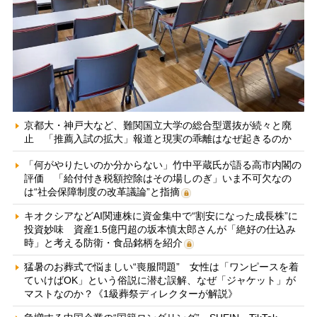
京都大・神戸大など、難関国立大学の総合型選抜が続々と廃
止 「推薦入試の拡大」報道と現実の乖離はなぜ起きるのか
「何がやりたいのか分からない」竹中平蔵氏が語る高市内閣の
評価 「給付付き税額控除はその場しのぎ」いま不可欠なの
は“社会保障制度の改革議論”と指摘
キオクシアなどAI関連株に資金集中で“割安になった成長株”に
投資妙味 資産1.5億円超の坂本慎太郎さんが「絶好の仕込み
時」と考える防衛・食品銘柄を紹介
猛暑のお葬式で悩ましい“喪服問題” 女性は「ワンピースを着
ていけばOK」という俗説に潜む誤解、なぜ「ジャケット」が
マストなのか？《1級葬祭ディレクターが解説》