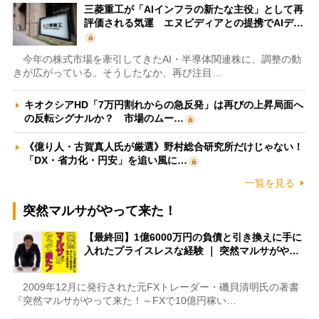
三菱重工が「AIインフラの新たな主役」として再
評価される気運 エヌビディアとの提携でAIデ…
今年の株式市場を牽引してきたAI・半導体関連株に、調整の動
きが広がっている。そうしたなか、再び注目…
キオクシアHD「7万円割れからの急反発」は再びの上昇局面へ
の反転シグナルか？ 市場のムー…
《億り人・古賀真人氏が厳選》野村総合研究所だけじゃない！
「DX・省力化・円安」を追い風に…
一覧を見る
突然マルサがやって来た！
【最終回】1億6000万円の負債と引き換えに手に
入れたプライスレスな経験 ｜ 突然マルサがや…
2009年12月に発行された元FXトレーダー・磯貝清明氏の著書
『突然マルサがやって来た！～FXで10億円稼い…