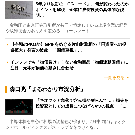
5年ぶり改訂の「CGコード」、何が変わったのか
ポイントを解説 企業に成長投資の具体的な説
明…
金融庁と東京証券取引所が共同で策定している上場企業の経営
や取締役会のあり方を定める「コーポレート…
【令和のPKOか】GPIFをめぐる片山財務相の「円資産への投
資拡大」発言の波紋 「国債重視」…
インフレでも「物価負け」しない金融商品「物価連動国債」に
注目 元本が物価の動きに合わせ…
一覧を見る
森口亮「まるわかり市況分析」
「キオクシア急落で含み損が膨らんで…」損失を
投資家としての成長につなげる4つの視点 「…
半導体株を中心に相場の調整色が強まり、7月中旬にはキオク
シアホールディングスがストップ安をつけるな…