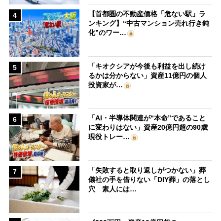
【首都圏の不動産価格「危ない駅」ラ
4
ンキング】“中古マンション売れ行き鈍
化”のワー…
「キオクシアが今後も利益を出し続け
5
るかは分からない」資産11億円の個人
投資家が…
「AI・半導体関連が“本命”であること
6
に変わりはない」資産20億円超の90歳
現役トレー…
「失敗すると取り返しがつかない」葬
7
儀社の手を借りない「DIY葬」の落とし
穴 素人には…