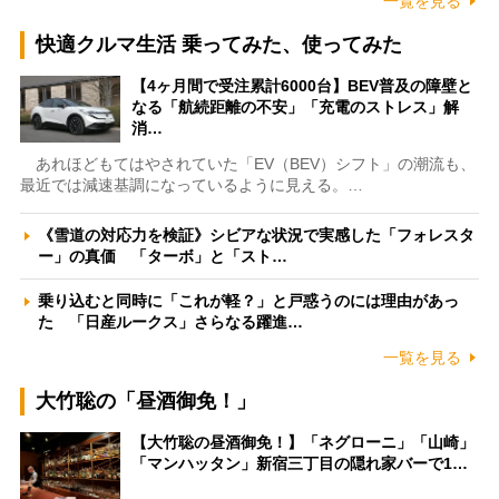
一覧を見る
快適クルマ生活 乗ってみた、使ってみた
【4ヶ月間で受注累計6000台】BEV普及の障壁と
なる「航続距離の不安」「充電のストレス」解
消…
あれほどもてはやされていた「EV（BEV）シフト」の潮流も、
最近では減速基調になっているように見える。…
《雪道の対応力を検証》シビアな状況で実感した「フォレスタ
ー」の真価 「ターボ」と「スト…
乗り込むと同時に「これが軽？」と戸惑うのには理由があっ
た 「日産ルークス」さらなる躍進…
一覧を見る
大竹聡の「昼酒御免！」
【大竹聡の昼酒御免！】「ネグローニ」「山崎」
「マンハッタン」新宿三丁目の隠れ家バーで1…