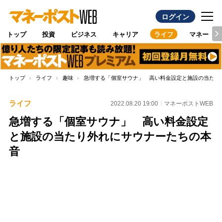
ログイン
トップ
投資
ビジネス
キャリア
ライフ
マネー
トップ
ライフ
趣味
急増する「個室サウナ」 高い料金設定と施設の当たり
ライフ
2022.08.20 19:00
マネーポストWEB
急増する「個室サウナ」 高い料金設定
と施設の当たり外れにサウナーたちの本
音
Loaded
:
100.00%
/
Unmute