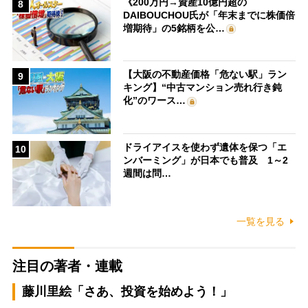
《200万円→資産10億円超の
8
DAIBOUCHOU氏が「年末までに株価倍
増期待」の5銘柄を公…
【大阪の不動産価格「危ない駅」ラン
9
キング】“中古マンション売れ行き鈍
化”のワース…
ドライアイスを使わず遺体を保つ「エ
10
ンバーミング」が日本でも普及 1～2
週間は問…
一覧を見る
注目の著者・連載
藤川里絵「さあ、投資を始めよう！」