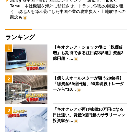
急増する中国企業の“国籍ロンダリング” SHEIN、TikTok、
Temu…本社機能を海外に移転させ、トランプ関税の回避を狙
う 現地人を隠れ蓑にした中国企業の農業参入・土地取得への
懸念も
ランキング
【キオクシア・ショック後に「株価倍
1
増」も期待できる注目銘柄5選】資産3
億円超・…
【億り人オールスターが狙う20銘柄】
2
「総資産69億円超」90歳現役トレーダ
ーから“10…
「キオクシアが再び株価10万円になる
3
日は遠い」資産3億円超のサラリーマン
投資家が…