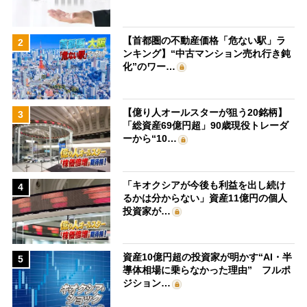
【首都圏の不動産価格「危ない駅」ラ
2
ンキング】“中古マンション売れ行き鈍
化”のワー…
【億り人オールスターが狙う20銘柄】
3
「総資産69億円超」90歳現役トレーダ
ーから“10…
「キオクシアが今後も利益を出し続け
4
るかは分からない」資産11億円の個人
投資家が…
資産10億円超の投資家が明かす“AI・半
5
導体相場に乗らなかった理由” フルポ
ジション…