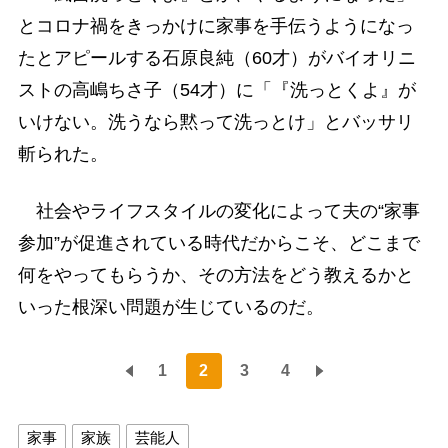
とコロナ禍をきっかけに家事を手伝うようになっ
たとアピールする石原良純（60才）がバイオリニ
ストの高嶋ちさ子（54才）に「『洗っとくよ』が
いけない。洗うなら黙って洗っとけ」とバッサリ
斬られた。
社会やライフスタイルの変化によって夫の“家事
参加”が促進されている時代だからこそ、どこまで
何をやってもらうか、その方法をどう教えるかと
いった根深い問題が生じているのだ。
1
2
3
4
家事
家族
芸能人