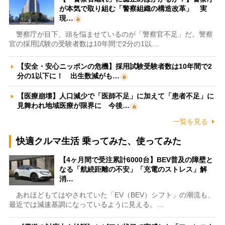
が本気で取り組む「警察組織の構造改革」 実
現…
警察庁が目下、頭を悩ませているのが「警察官不足」だ。警察
官の採用試験の受験者数は10年間で2分の1以…
【安全・安心ニッポンの危機】採用試験受験者数は10年間で2
分の1以下に！ 出生数減がも…
【医療崩壊】人口減少で「医師不足」に加えて「患者不足」に
見舞われ地域医療が限界に 今後…
一覧を見る
快適クルマ生活 乗ってみた、使ってみた
【4ヶ月間で受注累計6000台】BEV普及の障壁と
なる「航続距離の不安」「充電のストレス」解
消…
あれほどもてはやされていた「EV（BEV）シフト」の潮流も、
最近では減速基調になっているように見える。…