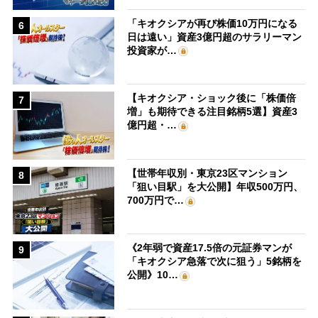
「キオクシアが再び株価10万円になる
6
日は遠い」資産3億円超のサラリーマン
投資家が…
【キオクシア・ショック後に「株価倍
7
増」も期待できる注目銘柄5選】資産3
億円超・…
【世帯年収別・東京23区マンション
8
「狙い目駅」を大公開】年収500万円、
700万円で…
《2年弱で資産17.5倍の元証券マンが
9
「キオクシア急落で次に狙う」5銘柄を
公開》10…