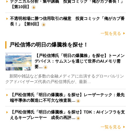
テクニカル分析・集中講義 投資コミック「俺がカブ番長！」
【第10回】
不透明相場に勝つ信用取引の極意 投資コミック「俺がカブ番
長！」【第9回】
一覧を見る
戸松信博の明日の爆騰株を探せ！
【戸松信博氏「明日の爆騰株」を探せ】トーメン
デバイス：サムスンを通じて世界のAIメモリ需
要…
新聞や雑誌など多数の金融メディアに出演するグローバルリン
クアドバイザーズ代表の戸松信博氏が、最新…
【戸松信博氏「明日の爆騰株」を探せ】レーザーテック：最先
端半導体の製造に不可欠な検査装…
【戸松信博氏「明日の爆騰株」を探せ】TDK：AIインフラを支
えるキープレーヤー 成長の再評…
一覧を見る