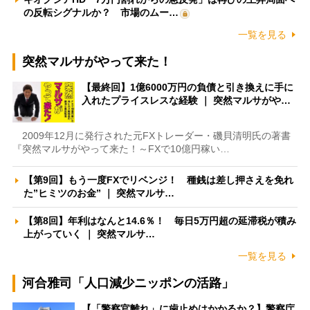
の反転シグナルか？ 市場のムー…
一覧を見る
突然マルサがやって来た！
【最終回】1億6000万円の負債と引き換えに手に
入れたプライスレスな経験 ｜ 突然マルサがや…
2009年12月に発行された元FXトレーダー・磯貝清明氏の著書
『突然マルサがやって来た！～FXで10億円稼い…
【第9回】もう一度FXでリベンジ！ 種銭は差し押さえを免れ
た”ヒミツのお金” ｜ 突然マルサ…
【第8回】年利はなんと14.6％！ 毎日5万円超の延滞税が積み
上がっていく ｜ 突然マルサ…
一覧を見る
河合雅司「人口減少ニッポンの活路」
【「警察官離れ」に歯止めはかかるか？】警察庁