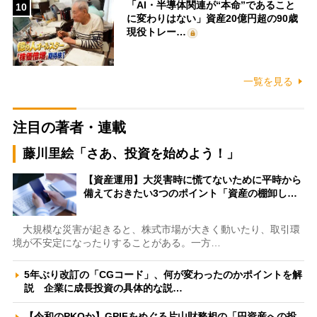
「AI・半導体関連が“本命”であること
10
に変わりはない」資産20億円超の90歳
現役トレー…
一覧を見る
注目の著者・連載
藤川里絵「さあ、投資を始めよう！」
【資産運用】大災害時に慌てないために平時から
備えておきたい3つのポイント「資産の棚卸し…
大規模な災害が起きると、株式市場が大きく動いたり、取引環
境が不安定になったりすることがある。一方…
5年ぶり改訂の「CGコード」、何が変わったのかポイントを解
説 企業に成長投資の具体的な説…
【令和のPKOか】GPIFをめぐる片山財務相の「円資産への投