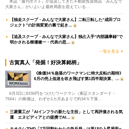
本誌『週刊ポスト』が追及してきた不動産投資商品「みんなで
大家さん」がいよいよ最終局面を迎えている…
【独走スクープ・みんなで大家さん】二転三転した“成田プロ
ジェクト”の計画変更の裏で起き…
【追及スクープ・みんなで大家さん】独占入手“内部議事録”で
明かされる柳瀬健一・代表の思…
一覧を見る
古賀真人「発掘！好決算銘柄」
《株価34％急落のワークマンに特大反転の期待》
6月の売上低迷を吹き飛ばす第1四半期決算、…
6月3日に8330円をつけたワークマン（東証スタンダード・
7564）の株価は、わずか1カ月あまりで約34％下落…
三菱重工が「AIインフラの新たな主役」として再評価される気
運 エヌビディアとの提携でAI…
キオクシアHD「7万円割れからの急反発」は再びの上昇局面へ