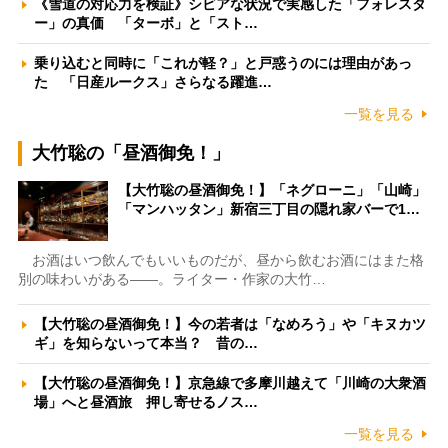
《雪道の対応力を検証》シビアな状況で実感した「フォレスタ
ー」の真価 「ターボ」と「スト…
乗り込むと同時に「これが軽？」と戸惑うのには理由があっ
た 「日産ルークス」さらなる躍進…
一覧を見る
大竹聡の「昼酒御免！」
【大竹聡の昼酒御免！】「ネグローニ」「山崎」
「マンハッタン」新宿三丁目の隠れ家バーで1…
お酒はいつ飲んでもいいものだが、昼から飲むお酒にはまた格
別の味わいがある――。ライター・作家の大竹…
【大竹聡の昼酒御免！】今の若者は「なめろう」や「キヌカツ
ギ」を知らないって本当？ 昔の…
【大竹聡の昼酒御免！】京急線で多摩川越えて「川崎の大衆酒
場」へと昼酒旅 押し寄せるノス…
一覧を見る