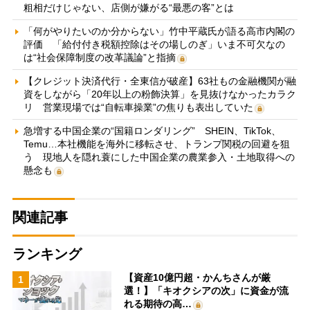
粗相だけじゃない、店側が嫌がる“最悪の客”とは
「何がやりたいのか分からない」竹中平蔵氏が語る高市内閣の
評価 「給付付き税額控除はその場しのぎ」いま不可欠なの
は“社会保障制度の改革議論”と指摘
【クレジット決済代行・全東信が破産】63社もの金融機関が融
資をしながら「20年以上の粉飾決算」を見抜けなかったカラク
リ 営業現場では“自転車操業”の焦りも表出していた
急増する中国企業の“国籍ロンダリング” SHEIN、TikTok、
Temu…本社機能を海外に移転させ、トランプ関税の回避を狙
う 現地人を隠れ蓑にした中国企業の農業参入・土地取得への
懸念も
関連記事
ランキング
【資産10億円超・かんちさんが厳
1
選！】「キオクシアの次」に資金が流
れる期待の高…