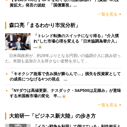
資拡大」発言の波紋 「国債重視」…
一覧を見る
森口亮「まるわかり市況分析」
「トレンド転換のスイッチになり得る」“介入慣
れ”した市場心理を変える「日米協調為替介入」
…
日米両政府が、約28年ぶりとなる円買いの協調介入に踏み切っ
た。米国も追加介入を辞さない姿勢を示して…
「キオクシア急落で含み損が膨らんで…」損失を投資家として
の成長につなげる4つの視点 …
「NYダウは高値更新、ナスダック・S&P500は足踏み」が意味
する米国株市場の変化 半…
一覧を見る
大前研一「ビジネス新大陸」の歩き方
「イラン戦争を利用して儲けている」利益相反と