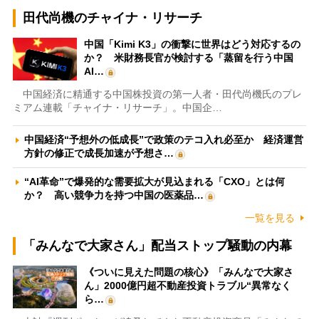
田代尚機のチャイナ・リサーチ
中国「Kimi K3」の衝撃に世界はどう対応するの
か？ 米財務長官が検討する「蒸留を行う中国
AI…
中国経済に精通する中国株投資の第一人者・田代尚機氏のプレ
ミアム連載「チャイナ・リサーチ」。中国企…
中国経済“予想外の低成長”で政策のテコ入れ必至か 経済運営
方針の修正で成長加速が予想さ…
“AI革命”で爆発的な需要拡大が見込まれる「CXO」とは何
か？ 高い競争力を持つ中国の医薬品…
一覧を見る
「みんなで大家さん」配当ストップ騒動の内幕
《ついに見えた問題の核心》「みんなで大家さ
ん」2000億円超不動産投資トラブル“異常なく
ら…