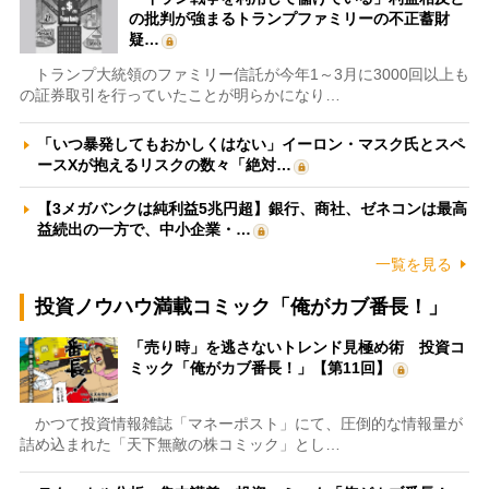
の批判が強まるトランプファミリーの不正蓄財
疑…
トランプ大統領のファミリー信託が今年1～3月に3000回以上も
の証券取引を行っていたことが明らかになり…
「いつ暴発してもおかしくはない」イーロン・マスク氏とスペ
ースXが抱えるリスクの数々「絶対…
【3メガバンクは純利益5兆円超】銀行、商社、ゼネコンは最高
益続出の一方で、中小企業・…
一覧を見る
投資ノウハウ満載コミック「俺がカブ番長！」
「売り時」を逃さないトレンド見極め術 投資コ
ミック「俺がカブ番長！」【第11回】
かつて投資情報雑誌「マネーポスト」にて、圧倒的な情報量が
詰め込まれた「天下無敵の株コミック」とし…