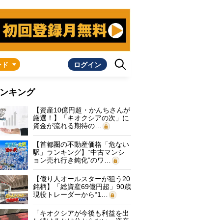
ンド
ログイン
ンキング
【資産10億円超・かんちさんが
厳選！】「キオクシアの次」に
資金が流れる期待の…
【首都圏の不動産価格「危ない
駅」ランキング】“中古マンシ
ョン売れ行き鈍化”のワ…
【億り人オールスターが狙う20
銘柄】「総資産69億円超」90歳
現役トレーダーから“1…
「キオクシアが今後も利益を出