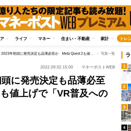
ア
ライフ
マネー
住まい・不動産
家計
トレ
PSVR2、2023年初頭に発売決定も品薄必至か Meta Quest 2も値上げで「VR普及への道は遠い」
写真一覧
ラ
1
2022.09.02 15:00
マネーポストWEB
3年初頭に発売決定も品薄必至
2
st 2も値上げで「VR普及への
3
4
Loaded
: