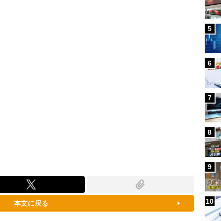
80.21%
5
6
7
8
9
10
本文に戻る