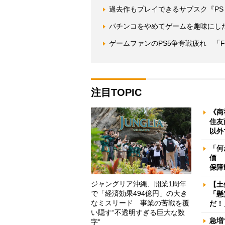
過去作もプレイできるサブスク『PS 
パチンコをやめてゲームを趣味にし
ゲームファンのPS5争奪戦疲れ 「
注目TOPIC
《商
住友
以外
「何
価 
保障
ジャングリア沖縄、開業1周年
【土
で「経済効果494億円」の大き
「懸
なミスリード 事業の苦戦を覆
だ！
い隠す“不透明すぎる巨大な数
急増
字”