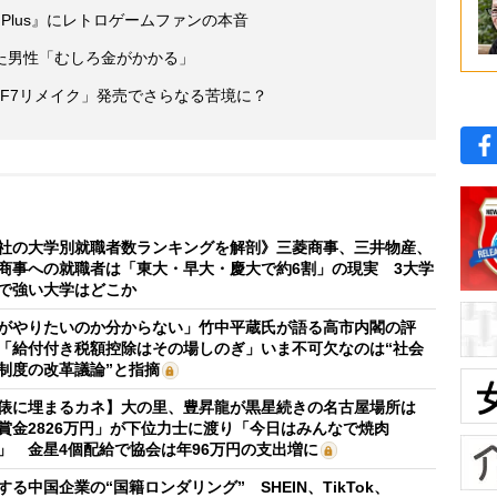
Plus』にレトロゲームファンの本音
た男性「むしろ金がかかる」
FF7リメイク」発売でさらなる苦境に？
社の大学別就職者数ランキングを解剖》三菱商事、三井物産、
商事への就職者は「東大・早大・慶大で約6割」の現実 3大学
で強い大学はどこか
がやりたいのか分からない」竹中平蔵氏が語る高市内閣の評
「給付付き税額控除はその場しのぎ」いま不可欠なのは“社会
制度の改革議論”と指摘
俵に埋まるカネ】大の里、豊昇龍が黒星続きの名古屋場所は
賞金2826万円」が下位力士に渡り「今日はみんなで焼肉
」 金星4個配給で協会は年96万円の支出増に
する中国企業の“国籍ロンダリング” SHEIN、TikTok、