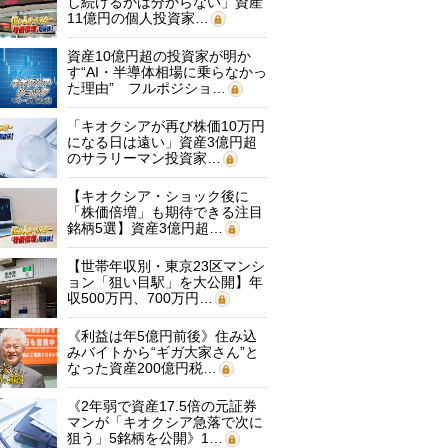
し続けるかは分からない」資産
11億円の個人投資家…
資産10億円超の投資家が明か
す“AI・半導体相場に乗らなかっ
た理由” フルポジショ…
「キオクシアが再び株価10万円
になる日は遠い」資産3億円超
のサラリーマン投資家…
【キオクシア・ショック後に
「株価倍増」も期待できる注目
銘柄5選】資産3億円超…
【世帯年収別・東京23区マンシ
ョン「狙い目駅」を大公開】年
収500万円、700万円…
《利益は年5億円前後》住み込
みバイトから“ギガ大家さん”と
なった資産200億円税…
《2年弱で資産17.5倍の元証券
マンが「キオクシア急落で次に
狙う」5銘柄を公開》1…