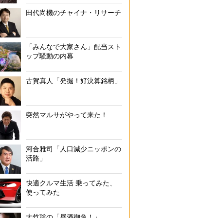
Meta社のVRデバイス「Meta Quest 2」も値上げ（Getty Ima
田代尚機のチャイナ・リサーチ
「みんなで大家さん」配当スト
ップ騒動の内幕
古賀真人「発掘！好決算銘柄」
突然マルサがやって来た！
河合雅司「人口減少ニッポンの
活路」
快適クルマ生活 乗ってみた、
使ってみた
大竹聡の「昼酒御免！」