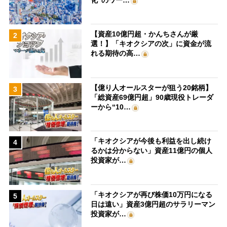
【資産10億円超・かんちさんが厳
2
選！】「キオクシアの次」に資金が流
れる期待の高…
【億り人オールスターが狙う20銘柄】
3
「総資産69億円超」90歳現役トレーダ
ーから“10…
「キオクシアが今後も利益を出し続け
4
るかは分からない」資産11億円の個人
投資家が…
「キオクシアが再び株価10万円になる
5
日は遠い」資産3億円超のサラリーマン
投資家が…