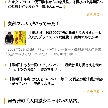
キオクシアHD「7万円割れからの急反発」は再びの上昇局面へ
の反転シグナルか？ 市場のムー…
一覧を見る
突然マルサがやって来た！
【最終回】1億6000万円の負債と引き換えに手に
入れたプライスレスな経験 ｜ 突然マルサがや…
2009年12月に発行された元FXトレーダー・磯貝清明氏の著書
『突然マルサがやって来た！～FXで10億円稼い…
【第9回】もう一度FXでリベンジ！ 種銭は差し押さえを免れ
た”ヒミツのお金” ｜ 突然マルサ…
【第8回】年利はなんと14.6％！ 毎日5万円超の延滞税が積み
上がっていく ｜ 突然マルサ…
一覧を見る
河合雅司「人口減少ニッポンの活路」