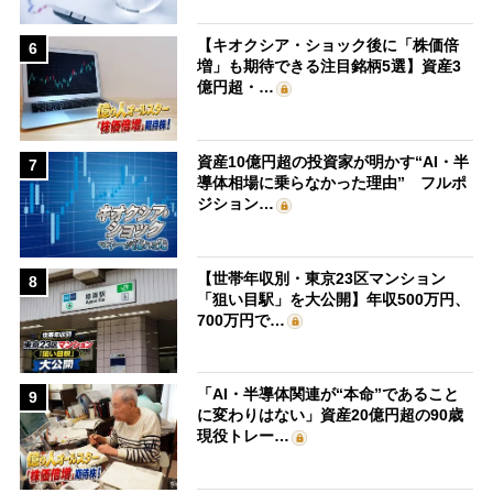
【キオクシア・ショック後に「株価倍
6
増」も期待できる注目銘柄5選】資産3
億円超・…
資産10億円超の投資家が明かす“AI・半
7
導体相場に乗らなかった理由” フルポ
ジション…
【世帯年収別・東京23区マンション
8
「狙い目駅」を大公開】年収500万円、
700万円で…
「AI・半導体関連が“本命”であること
9
に変わりはない」資産20億円超の90歳
現役トレー…