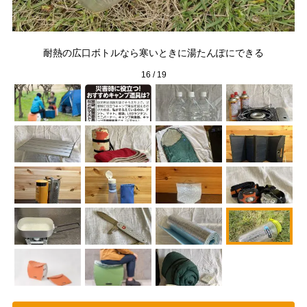
排
耐熱の広口ボトルなら寒いときに湯たんぽにできる
16
/
19