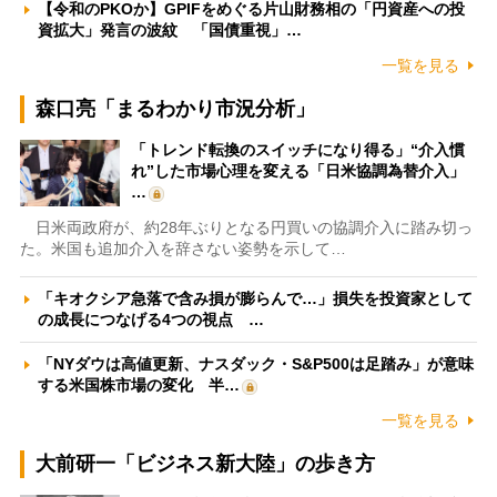
【令和のPKOか】GPIFをめぐる片山財務相の「円資産への投
資拡大」発言の波紋 「国債重視」…
一覧を見る
森口亮「まるわかり市況分析」
「トレンド転換のスイッチになり得る」“介入慣
れ”した市場心理を変える「日米協調為替介入」
…
日米両政府が、約28年ぶりとなる円買いの協調介入に踏み切っ
た。米国も追加介入を辞さない姿勢を示して…
「キオクシア急落で含み損が膨らんで…」損失を投資家として
の成長につなげる4つの視点 …
「NYダウは高値更新、ナスダック・S&P500は足踏み」が意味
する米国株市場の変化 半…
一覧を見る
大前研一「ビジネス新大陸」の歩き方