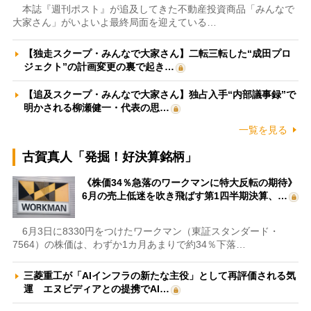
本誌『週刊ポスト』が追及してきた不動産投資商品「みんなで
大家さん」がいよいよ最終局面を迎えている…
【独走スクープ・みんなで大家さん】二転三転した“成田プロ
ジェクト”の計画変更の裏で起き…
【追及スクープ・みんなで大家さん】独占入手“内部議事録”で
明かされる柳瀬健一・代表の思…
一覧を見る
古賀真人「発掘！好決算銘柄」
《株価34％急落のワークマンに特大反転の期待》
6月の売上低迷を吹き飛ばす第1四半期決算、…
6月3日に8330円をつけたワークマン（東証スタンダード・
7564）の株価は、わずか1カ月あまりで約34％下落…
三菱重工が「AIインフラの新たな主役」として再評価される気
運 エヌビディアとの提携でAI…