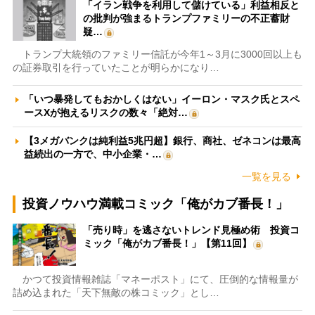
「イラン戦争を利用して儲けている」利益相反と
の批判が強まるトランプファミリーの不正蓄財
疑…
トランプ大統領のファミリー信託が今年1～3月に3000回以上も
の証券取引を行っていたことが明らかになり…
「いつ暴発してもおかしくはない」イーロン・マスク氏とスペ
ースXが抱えるリスクの数々「絶対…
【3メガバンクは純利益5兆円超】銀行、商社、ゼネコンは最高
益続出の一方で、中小企業・…
一覧を見る
投資ノウハウ満載コミック「俺がカブ番長！」
「売り時」を逃さないトレンド見極め術 投資コ
ミック「俺がカブ番長！」【第11回】
かつて投資情報雑誌「マネーポスト」にて、圧倒的な情報量が
詰め込まれた「天下無敵の株コミック」とし…