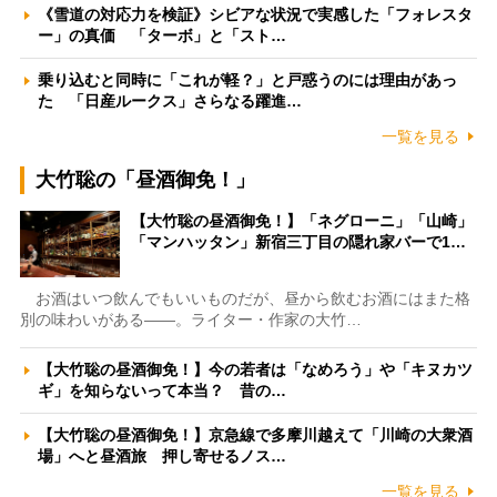
《雪道の対応力を検証》シビアな状況で実感した「フォレスタ
ー」の真価 「ターボ」と「スト…
乗り込むと同時に「これが軽？」と戸惑うのには理由があっ
た 「日産ルークス」さらなる躍進…
一覧を見る
大竹聡の「昼酒御免！」
【大竹聡の昼酒御免！】「ネグローニ」「山崎」
「マンハッタン」新宿三丁目の隠れ家バーで1…
お酒はいつ飲んでもいいものだが、昼から飲むお酒にはまた格
別の味わいがある――。ライター・作家の大竹…
【大竹聡の昼酒御免！】今の若者は「なめろう」や「キヌカツ
ギ」を知らないって本当？ 昔の…
【大竹聡の昼酒御免！】京急線で多摩川越えて「川崎の大衆酒
場」へと昼酒旅 押し寄せるノス…
一覧を見る