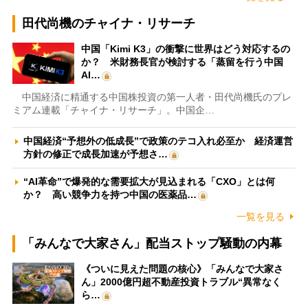
田代尚機のチャイナ・リサーチ
中国「Kimi K3」の衝撃に世界はどう対応するの
か？ 米財務長官が検討する「蒸留を行う中国
AI…
中国経済に精通する中国株投資の第一人者・田代尚機氏のプレ
ミアム連載「チャイナ・リサーチ」。中国企…
中国経済“予想外の低成長”で政策のテコ入れ必至か 経済運営
方針の修正で成長加速が予想さ…
“AI革命”で爆発的な需要拡大が見込まれる「CXO」とは何
か？ 高い競争力を持つ中国の医薬品…
一覧を見る
「みんなで大家さん」配当ストップ騒動の内幕
《ついに見えた問題の核心》「みんなで大家さ
ん」2000億円超不動産投資トラブル“異常なく
ら…