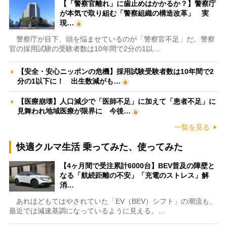
【「警察官離れ」に歯止めはかかるか？】警察庁
が本気で取り組む「警察組織の構造改革」 実
現…
警察庁が目下、頭を悩ませているのが「警察官不足」だ。警察
官の採用試験の受験者数は10年間で2分の1以…
【安全・安心ニッポンの危機】採用試験受験者数は10年間で2
分の1以下に！ 出生数減がも…
【医療崩壊】人口減少で「医師不足」に加えて「患者不足」に
見舞われ地域医療が限界に 今後…
一覧を見る
快適クルマ生活 乗ってみた、使ってみた
【4ヶ月間で受注累計6000台】BEV普及の障壁と
なる「航続距離の不安」「充電のストレス」解
消…
あれほどもてはやされていた「EV（BEV）シフト」の潮流も、
最近では減速基調になっているように見える。…