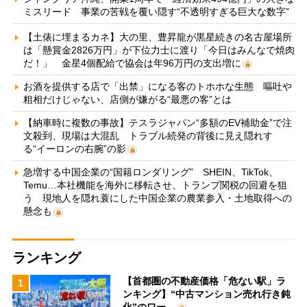
ミスリード 事業の苦戦を覆い隠す“不透明すぎる巨大な数字”
【土俵に埋まるカネ】大の里、豊昇龍が黒星続きの名古屋場所
は「懸賞金2826万円」が下位力士に渡り「今日はみんなで焼肉
だ！」 金星4個配給で協会は年96万円の支出増に
お酒を提供する店で「出禁」になる客のトホホな生態 嘔吐や
粗相だけじゃない、店側が嫌がる“最悪の客”とは
【納車時に複数の事故】テスラジャパン“多額のEV補助金”で注
文殺到、現場は大混乱 トラブル続発の背後に見え隠れす
る“イーロンの右腕”の影
急増する中国企業の“国籍ロンダリング” SHEIN、TikTok、
Temu…本社機能を海外に移転させ、トランプ関税の回避を狙
う 現地人を隠れ蓑にした中国企業の農業参入・土地取得への
懸念も
ランキング
【首都圏の不動産価格「危ない駅」ラ
1
ンキング】“中古マンション売れ行き鈍
化”のワー…