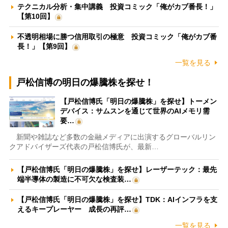
テクニカル分析・集中講義 投資コミック「俺がカブ番長！」
【第10回】
不透明相場に勝つ信用取引の極意 投資コミック「俺がカブ番
長！」【第9回】
一覧を見る
戸松信博の明日の爆騰株を探せ！
【戸松信博氏「明日の爆騰株」を探せ】トーメン
デバイス：サムスンを通じて世界のAIメモリ需
要…
新聞や雑誌など多数の金融メディアに出演するグローバルリン
クアドバイザーズ代表の戸松信博氏が、最新…
【戸松信博氏「明日の爆騰株」を探せ】レーザーテック：最先
端半導体の製造に不可欠な検査装…
【戸松信博氏「明日の爆騰株」を探せ】TDK：AIインフラを支
えるキープレーヤー 成長の再評…
一覧を見る