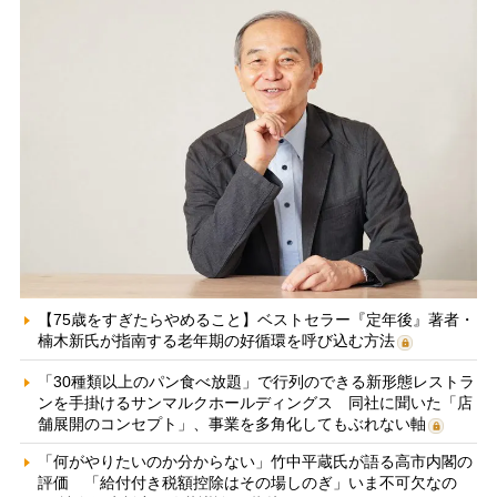
【75歳をすぎたらやめること】ベストセラー『定年後』著者・
楠木新氏が指南する老年期の好循環を呼び込む方法
「30種類以上のパン食べ放題」で行列のできる新形態レストラ
ンを手掛けるサンマルクホールディングス 同社に聞いた「店
舗展開のコンセプト」、事業を多角化してもぶれない軸
「何がやりたいのか分からない」竹中平蔵氏が語る高市内閣の
評価 「給付付き税額控除はその場しのぎ」いま不可欠なの