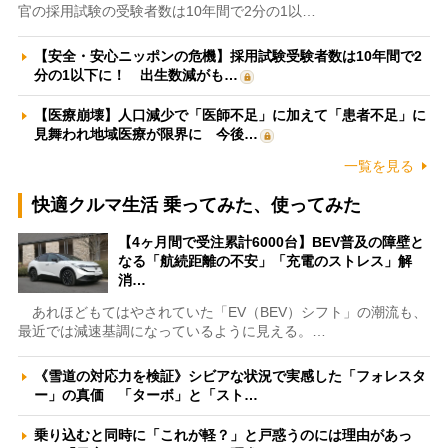
官の採用試験の受験者数は10年間で2分の1以…
【安全・安心ニッポンの危機】採用試験受験者数は10年間で2
分の1以下に！ 出生数減がも…
【医療崩壊】人口減少で「医師不足」に加えて「患者不足」に
見舞われ地域医療が限界に 今後…
一覧を見る
快適クルマ生活 乗ってみた、使ってみた
【4ヶ月間で受注累計6000台】BEV普及の障壁と
なる「航続距離の不安」「充電のストレス」解
消…
あれほどもてはやされていた「EV（BEV）シフト」の潮流も、
最近では減速基調になっているように見える。…
《雪道の対応力を検証》シビアな状況で実感した「フォレスタ
ー」の真価 「ターボ」と「スト…
乗り込むと同時に「これが軽？」と戸惑うのには理由があっ