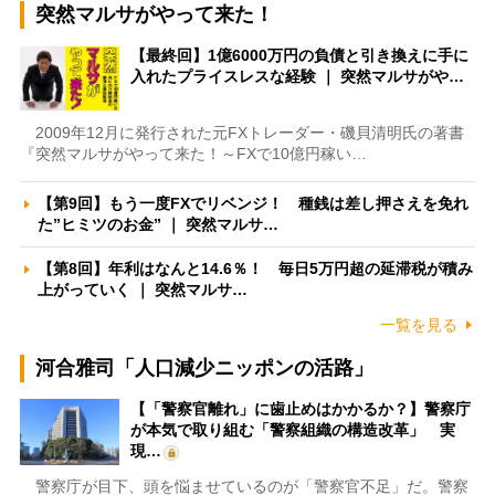
突然マルサがやって来た！
【最終回】1億6000万円の負債と引き換えに手に
入れたプライスレスな経験 ｜ 突然マルサがや…
2009年12月に発行された元FXトレーダー・磯貝清明氏の著書
『突然マルサがやって来た！～FXで10億円稼い…
【第9回】もう一度FXでリベンジ！ 種銭は差し押さえを免れ
た”ヒミツのお金” ｜ 突然マルサ…
【第8回】年利はなんと14.6％！ 毎日5万円超の延滞税が積み
上がっていく ｜ 突然マルサ…
一覧を見る
河合雅司「人口減少ニッポンの活路」
【「警察官離れ」に歯止めはかかるか？】警察庁
が本気で取り組む「警察組織の構造改革」 実
現…
警察庁が目下、頭を悩ませているのが「警察官不足」だ。警察