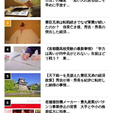
ロ活」の極意 「思い入れある品こそ
早めに手放す…
豊臣兄弟は転戦続きでなぜ軍費が続い
3
たのか？ 信長亡き後、秀吉・秀長の
突出した経済…
《首都圏高校受験の最新事情》「学力
4
は高いが内申点がとれない」生徒はど
う戦う？ 東…
【天下統一を見据えた豊臣兄弟の経済
5
政策】秀吉が弟・秀長を紀伊に転封し
た納得の事情…
老舗遊技機メーカー・豊丸産業がパチ
6
ンコ事業停止の背景 大手と中小の格
差拡大に拍車…