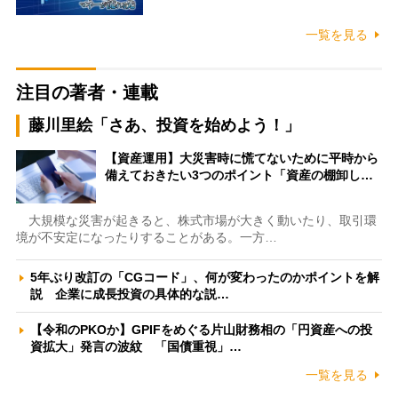
一覧を見る
注目の著者・連載
藤川里絵「さあ、投資を始めよう！」
【資産運用】大災害時に慌てないために平時から
備えておきたい3つのポイント「資産の棚卸し…
大規模な災害が起きると、株式市場が大きく動いたり、取引環
境が不安定になったりすることがある。一方…
5年ぶり改訂の「CGコード」、何が変わったのかポイントを解
説 企業に成長投資の具体的な説…
【令和のPKOか】GPIFをめぐる片山財務相の「円資産への投
資拡大」発言の波紋 「国債重視」…
一覧を見る