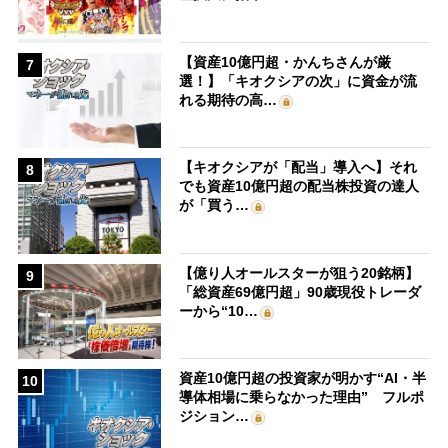
【資産10億円超・かんちさんが厳
7
選！】「キオクシアの次」に資金が流
れる期待の高…
【キオクシアが「配当」導入へ】それ
8
でも資産10億円超の配当株投資の達人
が「買う…
【億り人オールスターが狙う20銘柄】
9
「総資産69億円超」90歳現役トレーダ
ーから“10…
資産10億円超の投資家が明かす“AI・半
10
導体相場に乗らなかった理由” フルポ
ジション…