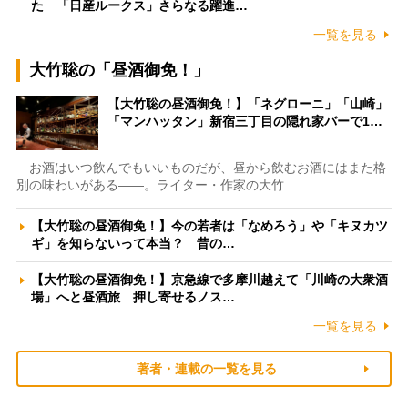
た 「日産ルークス」さらなる躍進…
一覧を見る
大竹聡の「昼酒御免！」
【大竹聡の昼酒御免！】「ネグローニ」「山崎」
「マンハッタン」新宿三丁目の隠れ家バーで1…
お酒はいつ飲んでもいいものだが、昼から飲むお酒にはまた格
別の味わいがある――。ライター・作家の大竹…
【大竹聡の昼酒御免！】今の若者は「なめろう」や「キヌカツ
ギ」を知らないって本当？ 昔の…
【大竹聡の昼酒御免！】京急線で多摩川越えて「川崎の大衆酒
場」へと昼酒旅 押し寄せるノス…
一覧を見る
著者・連載の一覧を見る