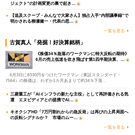
ジェクト”の計画変更の裏で起き…
【追及スクープ・みんなで大家さん】独占入手“内部議事録”で
明かされる柳瀬健一・代表の思…
一覧を見る
古賀真人「発掘！好決算銘柄」
《株価34％急落のワークマンに特大反転の期待》
6月の売上低迷を吹き飛ばす第1四半期決算、…
6月3日に8330円をつけたワークマン（東証スタンダード・
7564）の株価は、わずか1カ月あまりで約34％下落…
三菱重工が「AIインフラの新たな主役」として再評価される気
運 エヌビディアとの提携でAI…
キオクシアHD「7万円割れからの急反発」は再びの上昇局面へ
の反転シグナルか？ 市場のムー…
一覧を見る