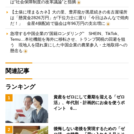
は“社会保障制度の改革議論”と指摘
【土俵に埋まるカネ】大の里、豊昇龍が黒星続きの名古屋場所
は「懸賞金2826万円」が下位力士に渡り「今日はみんなで焼肉
だ！」 金星4個配給で協会は年96万円の支出増に
急増する中国企業の“国籍ロンダリング” SHEIN、TikTok、
Temu…本社機能を海外に移転させ、トランプ関税の回避を狙
う 現地人を隠れ蓑にした中国企業の農業参入・土地取得への
懸念も
関連記事
ランキング
資産をゼロにして最期を迎える「ゼロ
1
活」、年代別・計画的にお金を使うポ
イント 6…
後悔しない老後を実現するための「ゼ
2