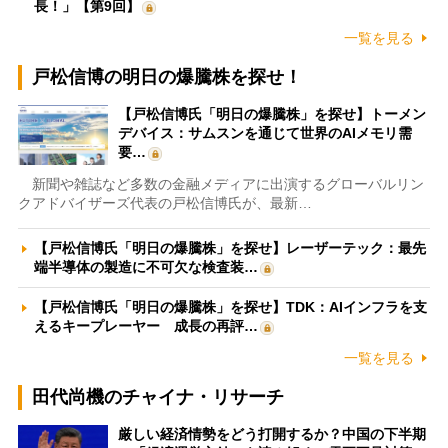
長！」【第9回】
一覧を見る
戸松信博の明日の爆騰株を探せ！
【戸松信博氏「明日の爆騰株」を探せ】トーメン
デバイス：サムスンを通じて世界のAIメモリ需
要…
新聞や雑誌など多数の金融メディアに出演するグローバルリン
クアドバイザーズ代表の戸松信博氏が、最新…
【戸松信博氏「明日の爆騰株」を探せ】レーザーテック：最先
端半導体の製造に不可欠な検査装…
【戸松信博氏「明日の爆騰株」を探せ】TDK：AIインフラを支
えるキープレーヤー 成長の再評…
一覧を見る
田代尚機のチャイナ・リサーチ
厳しい経済情勢をどう打開するか？中国の下半期