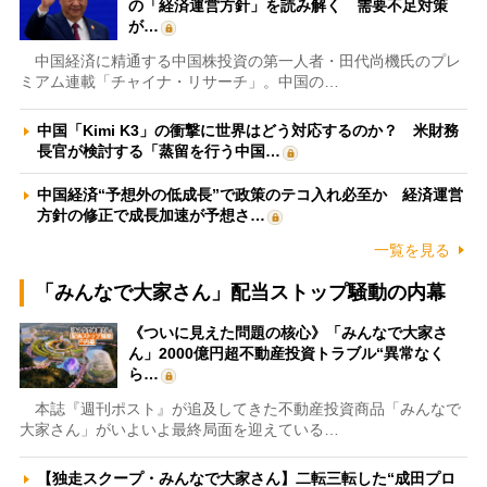
の「経済運営方針」を読み解く 需要不足対策
が…
中国経済に精通する中国株投資の第一人者・田代尚機氏のプレ
ミアム連載「チャイナ・リサーチ」。中国の…
中国「Kimi K3」の衝撃に世界はどう対応するのか？ 米財務
長官が検討する「蒸留を行う中国…
中国経済“予想外の低成長”で政策のテコ入れ必至か 経済運営
方針の修正で成長加速が予想さ…
一覧を見る
「みんなで大家さん」配当ストップ騒動の内幕
《ついに見えた問題の核心》「みんなで大家さ
ん」2000億円超不動産投資トラブル“異常なく
ら…
本誌『週刊ポスト』が追及してきた不動産投資商品「みんなで
大家さん」がいよいよ最終局面を迎えている…
【独走スクープ・みんなで大家さん】二転三転した“成田プロ