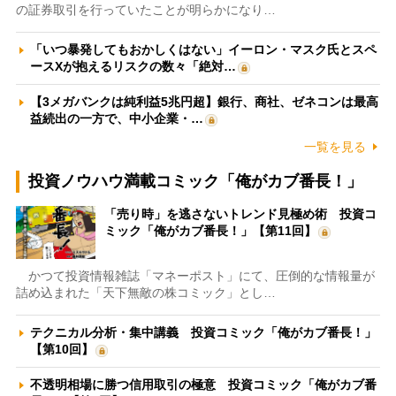
の証券取引を行っていたことが明らかになり…
「いつ暴発してもおかしくはない」イーロン・マスク氏とスペ
ースXが抱えるリスクの数々「絶対…
【3メガバンクは純利益5兆円超】銀行、商社、ゼネコンは最高
益続出の一方で、中小企業・…
一覧を見る
投資ノウハウ満載コミック「俺がカブ番長！」
「売り時」を逃さないトレンド見極め術 投資コ
ミック「俺がカブ番長！」【第11回】
かつて投資情報雑誌「マネーポスト」にて、圧倒的な情報量が
詰め込まれた「天下無敵の株コミック」とし…
テクニカル分析・集中講義 投資コミック「俺がカブ番長！」
【第10回】
不透明相場に勝つ信用取引の極意 投資コミック「俺がカブ番