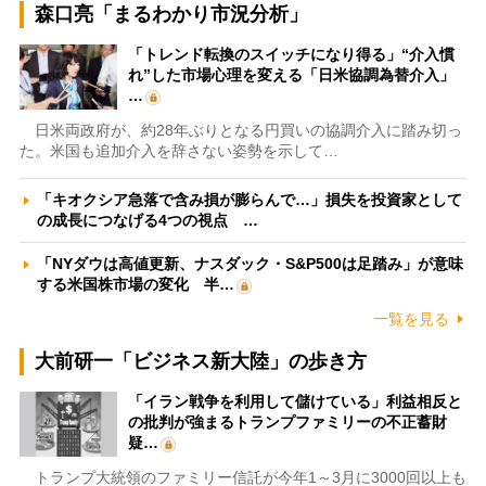
森口亮「まるわかり市況分析」
「トレンド転換のスイッチになり得る」“介入慣
れ”した市場心理を変える「日米協調為替介入」
…
日米両政府が、約28年ぶりとなる円買いの協調介入に踏み切っ
た。米国も追加介入を辞さない姿勢を示して…
「キオクシア急落で含み損が膨らんで…」損失を投資家として
の成長につなげる4つの視点 …
「NYダウは高値更新、ナスダック・S&P500は足踏み」が意味
する米国株市場の変化 半…
一覧を見る
大前研一「ビジネス新大陸」の歩き方
「イラン戦争を利用して儲けている」利益相反と
の批判が強まるトランプファミリーの不正蓄財
疑…
トランプ大統領のファミリー信託が今年1～3月に3000回以上も