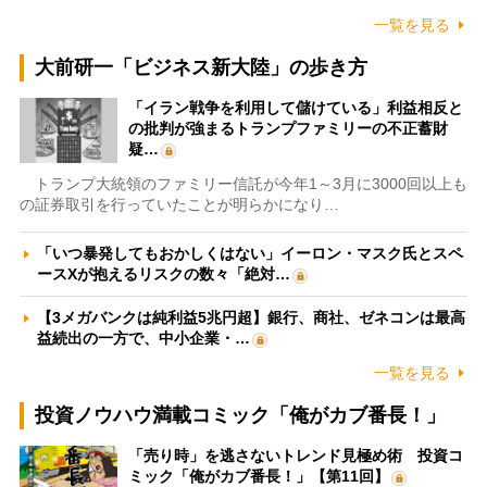
一覧を見る
大前研一「ビジネス新大陸」の歩き方
「イラン戦争を利用して儲けている」利益相反と
の批判が強まるトランプファミリーの不正蓄財
疑…
トランプ大統領のファミリー信託が今年1～3月に3000回以上も
の証券取引を行っていたことが明らかになり…
「いつ暴発してもおかしくはない」イーロン・マスク氏とスペ
ースXが抱えるリスクの数々「絶対…
【3メガバンクは純利益5兆円超】銀行、商社、ゼネコンは最高
益続出の一方で、中小企業・…
一覧を見る
投資ノウハウ満載コミック「俺がカブ番長！」
「売り時」を逃さないトレンド見極め術 投資コ
ミック「俺がカブ番長！」【第11回】