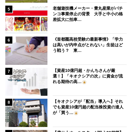
老舗遊技機メーカー・豊丸産業がパチ
5
ンコ事業停止の背景 大手と中小の格
差拡大に拍車…
《首都圏高校受験の最新事情》「学力
6
は高いが内申点がとれない」生徒はど
う戦う？ 東…
【資産10億円超・かんちさんが厳
7
選！】「キオクシアの次」に資金が流
れる期待の高…
【キオクシアが「配当」導入へ】それ
8
でも資産10億円超の配当株投資の達人
が「買う…