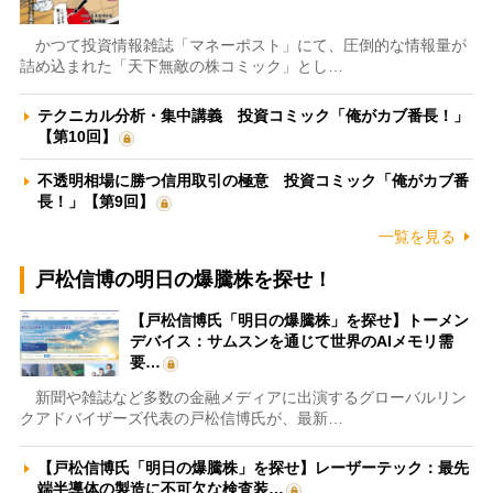
かつて投資情報雑誌「マネーポスト」にて、圧倒的な情報量が
詰め込まれた「天下無敵の株コミック」とし…
テクニカル分析・集中講義 投資コミック「俺がカブ番長！」
【第10回】
不透明相場に勝つ信用取引の極意 投資コミック「俺がカブ番
長！」【第9回】
一覧を見る
戸松信博の明日の爆騰株を探せ！
【戸松信博氏「明日の爆騰株」を探せ】トーメン
デバイス：サムスンを通じて世界のAIメモリ需
要…
新聞や雑誌など多数の金融メディアに出演するグローバルリン
クアドバイザーズ代表の戸松信博氏が、最新…
【戸松信博氏「明日の爆騰株」を探せ】レーザーテック：最先
端半導体の製造に不可欠な検査装…