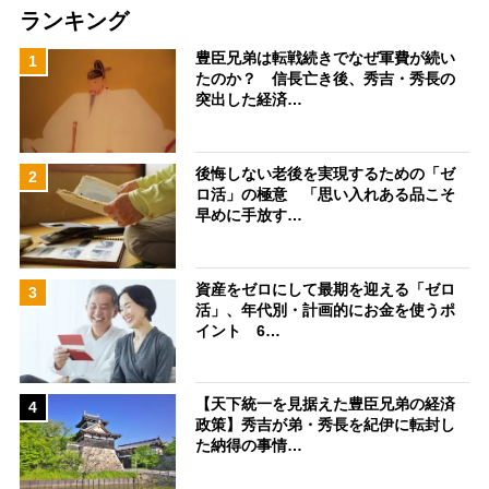
ランキング
豊臣兄弟は転戦続きでなぜ軍費が続い
1
たのか？ 信長亡き後、秀吉・秀長の
突出した経済…
後悔しない老後を実現するための「ゼ
2
ロ活」の極意 「思い入れある品こそ
早めに手放す…
資産をゼロにして最期を迎える「ゼロ
3
活」、年代別・計画的にお金を使うポ
イント 6…
【天下統一を見据えた豊臣兄弟の経済
4
政策】秀吉が弟・秀長を紀伊に転封し
た納得の事情…