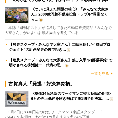
《ついに見えた問題の核心》「みんなで大家さ
ん」2000億円超不動産投資トラブル“異常なく
ら…
本誌『週刊ポスト』が追及してきた不動産投資商品「みんなで
大家さん」がいよいよ最終局面を迎えている…
【独走スクープ・みんなで大家さん】二転三転した“成田プロ
ジェクト”の計画変更の裏で起き…
【追及スクープ・みんなで大家さん】独占入手“内部議事録”で
明かされる柳瀬健一・代表の思…
一覧を見る
古賀真人「発掘！好決算銘柄」
《株価34％急落のワークマンに特大反転の期待》
6月の売上低迷を吹き飛ばす第1四半期決算、…
6月3日に8330円をつけたワークマン（東証スタンダード・
7564）の株価は、わずか1カ月あまりで約34％下落…