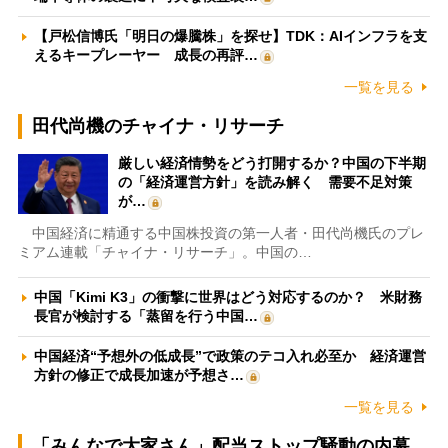
【戸松信博氏「明日の爆騰株」を探せ】TDK：AIインフラを支
えるキープレーヤー 成長の再評…
一覧を見る
田代尚機のチャイナ・リサーチ
厳しい経済情勢をどう打開するか？中国の下半期
の「経済運営方針」を読み解く 需要不足対策
が…
中国経済に精通する中国株投資の第一人者・田代尚機氏のプレ
ミアム連載「チャイナ・リサーチ」。中国の…
中国「Kimi K3」の衝撃に世界はどう対応するのか？ 米財務
長官が検討する「蒸留を行う中国…
中国経済“予想外の低成長”で政策のテコ入れ必至か 経済運営
方針の修正で成長加速が予想さ…
一覧を見る
「みんなで大家さん」配当ストップ騒動の内幕