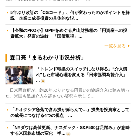
5年ぶり改訂の「CGコード」、何が変わったのかポイントを解
説 企業に成長投資の具体的な説…
【令和のPKOか】GPIFをめぐる片山財務相の「円資産への投
資拡大」発言の波紋 「国債重視」…
一覧を見る
森口亮「まるわかり市況分析」
「トレンド転換のスイッチになり得る」“介入慣
れ”した市場心理を変える「日米協調為替介入」
…
日米両政府が、約28年ぶりとなる円買いの協調介入に踏み切っ
た。米国も追加介入を辞さない姿勢を示して…
「キオクシア急落で含み損が膨らんで…」損失を投資家として
の成長につなげる4つの視点 …
「NYダウは高値更新、ナスダック・S&P500は足踏み」が意味
する米国株市場の変化 半…