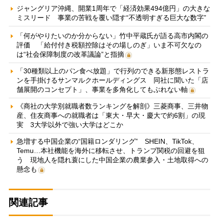
ジャングリア沖縄、開業1周年で「経済効果494億円」の大きな
ミスリード 事業の苦戦を覆い隠す“不透明すぎる巨大な数字”
「何がやりたいのか分からない」竹中平蔵氏が語る高市内閣の
評価 「給付付き税額控除はその場しのぎ」いま不可欠なの
は“社会保障制度の改革議論”と指摘
「30種類以上のパン食べ放題」で行列のできる新形態レストラ
ンを手掛けるサンマルクホールディングス 同社に聞いた「店
舗展開のコンセプト」、事業を多角化してもぶれない軸
《商社の大学別就職者数ランキングを解剖》三菱商事、三井物
産、住友商事への就職者は「東大・早大・慶大で約6割」の現
実 3大学以外で強い大学はどこか
急増する中国企業の“国籍ロンダリング” SHEIN、TikTok、
Temu…本社機能を海外に移転させ、トランプ関税の回避を狙
う 現地人を隠れ蓑にした中国企業の農業参入・土地取得への
懸念も
関連記事