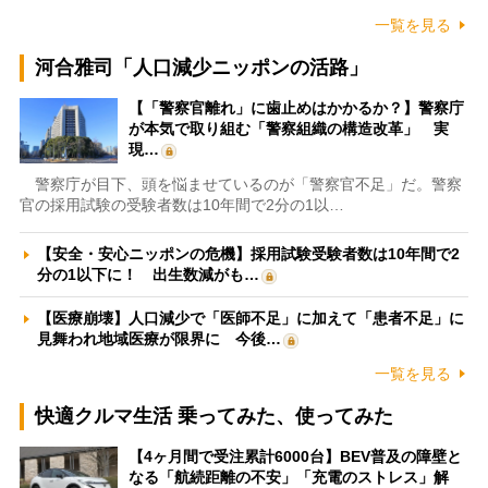
一覧を見る
河合雅司「人口減少ニッポンの活路」
【「警察官離れ」に歯止めはかかるか？】警察庁
が本気で取り組む「警察組織の構造改革」 実
現…
警察庁が目下、頭を悩ませているのが「警察官不足」だ。警察
官の採用試験の受験者数は10年間で2分の1以…
【安全・安心ニッポンの危機】採用試験受験者数は10年間で2
分の1以下に！ 出生数減がも…
【医療崩壊】人口減少で「医師不足」に加えて「患者不足」に
見舞われ地域医療が限界に 今後…
一覧を見る
快適クルマ生活 乗ってみた、使ってみた
【4ヶ月間で受注累計6000台】BEV普及の障壁と
なる「航続距離の不安」「充電のストレス」解