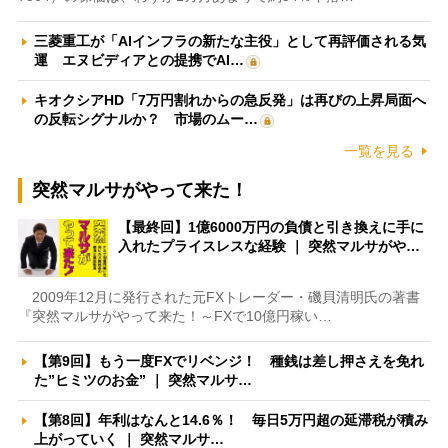
三菱重工が「AIインフラの新たな主役」として再評価される気
運 エヌビディアとの提携でAI…
キオクシアHD「7万円割れからの急反発」は再びの上昇局面へ
の反転シグナルか？ 市場のムー…
一覧を見る
突然マルサがやって来た！
【最終回】1億6000万円の負債と引き換えに手に
入れたプライスレスな経験 ｜ 突然マルサがや…
2009年12月に発行された元FXトレーダー・磯貝清明氏の著書
『突然マルサがやって来た！～FXで10億円稼い…
【第9回】もう一度FXでリベンジ！ 種銭は差し押さえを免れ
た”ヒミツのお金” ｜ 突然マルサ…
【第8回】年利はなんと14.6％！ 毎日5万円超の延滞税が積み
上がっていく ｜ 突然マルサ…