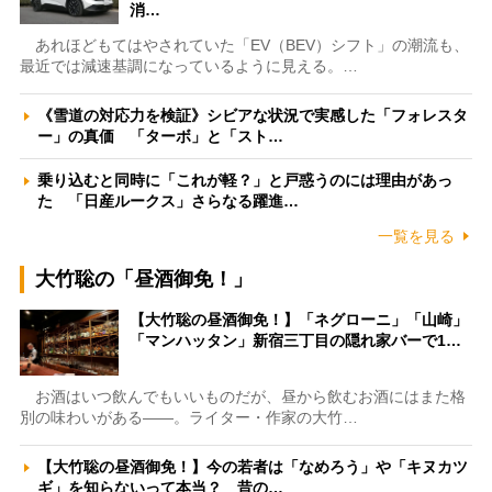
消…
あれほどもてはやされていた「EV（BEV）シフト」の潮流も、
最近では減速基調になっているように見える。…
《雪道の対応力を検証》シビアな状況で実感した「フォレスタ
ー」の真価 「ターボ」と「スト…
乗り込むと同時に「これが軽？」と戸惑うのには理由があっ
た 「日産ルークス」さらなる躍進…
一覧を見る
大竹聡の「昼酒御免！」
【大竹聡の昼酒御免！】「ネグローニ」「山崎」
「マンハッタン」新宿三丁目の隠れ家バーで1…
お酒はいつ飲んでもいいものだが、昼から飲むお酒にはまた格
別の味わいがある――。ライター・作家の大竹…
【大竹聡の昼酒御免！】今の若者は「なめろう」や「キヌカツ
ギ」を知らないって本当？ 昔の…