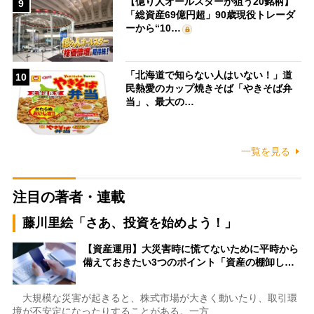
【億り人オールスターが狙う20銘柄】
9
「総資産69億円超」90歳現役トレーダ
ーから“10…
「北海道で知らない人はいない！」道
10
民熱愛のカップ焼きそば「やきそば弁
当」、最大の…
一覧を見る
注目の著者・連載
藤川里絵「さあ、投資を始めよう！」
【資産運用】大災害時に慌てないために平時から
備えておきたい3つのポイント「資産の棚卸し…
大規模な災害が起きると、株式市場が大きく動いたり、取引環
境が不安定になったりすることがある。一方…