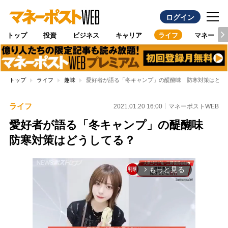
ログイン
トップ
投資
ビジネス
キャリア
ライフ
マネー
トップ
ライフ
趣味
愛好者が語る「冬キャンプ」の醍醐味 防寒対策はどう
ライフ
2021.01.20 16:00
マネーポストWEB
愛好者が語る「冬キャンプ」の醍醐味
防寒対策はどうしてる？
もっと見る
arrow_forward_ios