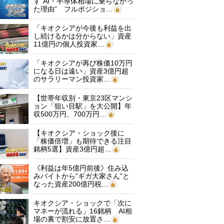
す“AI・半導体相場に乗らなかっ
た理由” フルポジショ…
「キオクシアが今後も利益を出
し続けるかは分からない」資産
11億円の個人投資家…
「キオクシアが再び株価10万円
になる日は遠い」資産3億円超
のサラリーマン投資家…
【世帯年収別・東京23区マンシ
ョン「狙い目駅」を大公開】年
収500万円、700万円…
【キオクシア・ショック後に
「株価倍増」も期待できる注目
銘柄5選】資産3億円超…
《利益は年5億円前後》住み込
みバイトから“ギガ大家さん”と
なった資産200億円税…
キオクシア・ショックで「次に
マネーが流れる」16銘柄 AI相
場の裏で割安に放置さ…