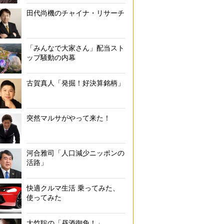
田代尚機のチャイナ・リサーチ
「みんなで大家さん」配当スト
ップ騒動の内幕
古賀真人「発掘！好決算銘柄」
突然マルサがやって来た！
河合雅司「人口減少ニッポンの
活路」
快適クルマ生活 乗ってみた、
使ってみた
大竹聡の「昼酒御免！」