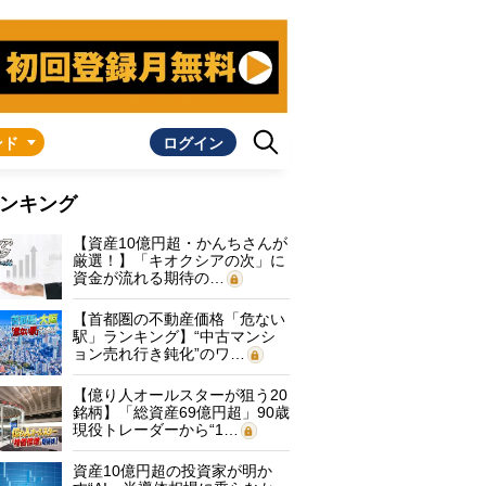
ンド
ログイン
ンキング
【資産10億円超・かんちさんが
厳選！】「キオクシアの次」に
資金が流れる期待の…
【首都圏の不動産価格「危ない
駅」ランキング】“中古マンシ
ョン売れ行き鈍化”のワ…
【億り人オールスターが狙う20
銘柄】「総資産69億円超」90歳
現役トレーダーから“1…
資産10億円超の投資家が明か