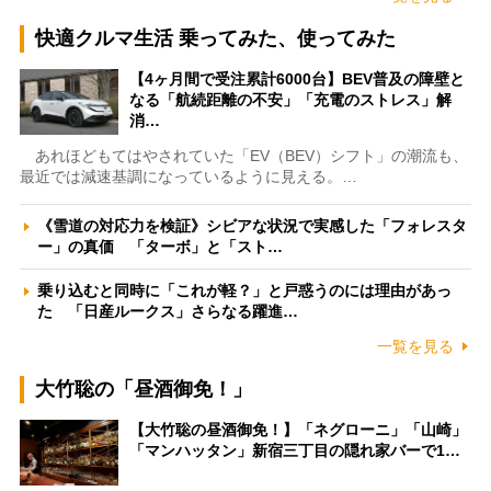
快適クルマ生活 乗ってみた、使ってみた
【4ヶ月間で受注累計6000台】BEV普及の障壁と
なる「航続距離の不安」「充電のストレス」解
消…
あれほどもてはやされていた「EV（BEV）シフト」の潮流も、
最近では減速基調になっているように見える。…
《雪道の対応力を検証》シビアな状況で実感した「フォレスタ
ー」の真価 「ターボ」と「スト…
乗り込むと同時に「これが軽？」と戸惑うのには理由があっ
た 「日産ルークス」さらなる躍進…
一覧を見る
大竹聡の「昼酒御免！」
【大竹聡の昼酒御免！】「ネグローニ」「山崎」
「マンハッタン」新宿三丁目の隠れ家バーで1…