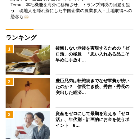
Temu…本社機能を海外に移転させ、トランプ関税の回避を狙
う 現地人を隠れ蓑にした中国企業の農業参入・土地取得への
懸念も
ランキング
後悔しない老後を実現するための「ゼ
1
ロ活」の極意 「思い入れある品こそ
早めに手放す…
豊臣兄弟は転戦続きでなぜ軍費が続い
2
たのか？ 信長亡き後、秀吉・秀長の
突出した経済…
資産をゼロにして最期を迎える「ゼロ
3
活」、年代別・計画的にお金を使うポ
イント 6…