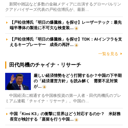
新聞や雑誌など多数の金融メディアに出演するグローバルリン
クアドバイザーズ代表の戸松信博氏が、最新…
【戸松信博氏「明日の爆騰株」を探せ】レーザーテック：最先
端半導体の製造に不可欠な検査装…
【戸松信博氏「明日の爆騰株」を探せ】TDK：AIインフラを支
えるキープレーヤー 成長の再評…
一覧を見る
田代尚機のチャイナ・リサーチ
厳しい経済情勢をどう打開するか？中国の下半期
の「経済運営方針」を読み解く 需要不足対策
が…
中国経済に精通する中国株投資の第一人者・田代尚機氏のプレ
ミアム連載「チャイナ・リサーチ」。中国の…
中国「Kimi K3」の衝撃に世界はどう対応するのか？ 米財務
長官が検討する「蒸留を行う中国…