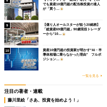
8
でも資産10億円超の配当株投資の達人
が「買う…
【億り人オールスターが狙う20銘柄】
9
「総資産69億円超」90歳現役トレーダ
ーから“10…
資産10億円超の投資家が明かす“AI・半
10
導体相場に乗らなかった理由” フルポ
ジション…
一覧を見る
注目の著者・連載
藤川里絵「さあ、投資を始めよう！」