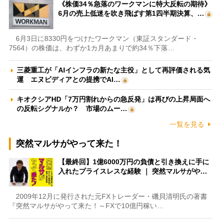
《株価34％急落のワークマンに特大反転の期待》
6月の売上低迷を吹き飛ばす第1四半期決算、…
6月3日に8330円をつけたワークマン（東証スタンダード・
7564）の株価は、わずか1カ月あまりで約34％下落…
三菱重工が「AIインフラの新たな主役」として再評価される気
運 エヌビディアとの提携でAI…
キオクシアHD「7万円割れからの急反発」は再びの上昇局面へ
の反転シグナルか？ 市場のムー…
一覧を見る
突然マルサがやって来た！
【最終回】1億6000万円の負債と引き換えに手に
入れたプライスレスな経験 ｜ 突然マルサがや…
2009年12月に発行された元FXトレーダー・磯貝清明氏の著書
『突然マルサがやって来た！～FXで10億円稼い…