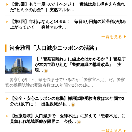
【第9回】もう一度FXでリベンジ！ 種銭は差し押さえを免れ
た”ヒミツのお金” ｜ 突然マルサ…
【第8回】年利はなんと14.6％！ 毎日5万円超の延滞税が積み
上がっていく ｜ 突然マルサ…
一覧を見る
河合雅司「人口減少ニッポンの活路」
【「警察官離れ」に歯止めはかかるか？】警察庁
が本気で取り組む「警察組織の構造改革」 実
現…
警察庁が目下、頭を悩ませているのが「警察官不足」だ。警察
官の採用試験の受験者数は10年間で2分の1以…
【安全・安心ニッポンの危機】採用試験受験者数は10年間で2
分の1以下に！ 出生数減がも…
【医療崩壊】人口減少で「医師不足」に加えて「患者不足」に
見舞われ地域医療が限界に 今後…
一覧を見る