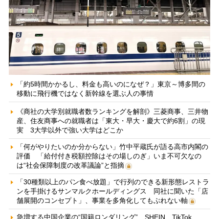
「約5時間かかるし、料金も高いのになぜ？」東京～博多間の
移動に飛行機ではなく新幹線を選ぶ人の事情
《商社の大学別就職者数ランキングを解剖》三菱商事、三井物
産、住友商事への就職者は「東大・早大・慶大で約6割」の現
実 3大学以外で強い大学はどこか
「何がやりたいのか分からない」竹中平蔵氏が語る高市内閣の
評価 「給付付き税額控除はその場しのぎ」いま不可欠なの
は“社会保障制度の改革議論”と指摘
「30種類以上のパン食べ放題」で行列のできる新形態レストラ
ンを手掛けるサンマルクホールディングス 同社に聞いた「店
舗展開のコンセプト」、事業を多角化してもぶれない軸
急増する中国企業の“国籍ロンダリング” SHEIN、TikTok、