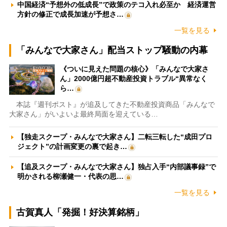
中国経済“予想外の低成長”で政策のテコ入れ必至か 経済運営
方針の修正で成長加速が予想さ…
一覧を見る
「みんなで大家さん」配当ストップ騒動の内幕
《ついに見えた問題の核心》「みんなで大家さ
ん」2000億円超不動産投資トラブル“異常なく
ら…
本誌『週刊ポスト』が追及してきた不動産投資商品「みんなで
大家さん」がいよいよ最終局面を迎えている…
【独走スクープ・みんなで大家さん】二転三転した“成田プロ
ジェクト”の計画変更の裏で起き…
【追及スクープ・みんなで大家さん】独占入手“内部議事録”で
明かされる柳瀬健一・代表の思…
一覧を見る
古賀真人「発掘！好決算銘柄」