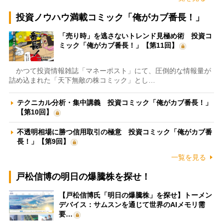
投資ノウハウ満載コミック「俺がカブ番長！」
「売り時」を逃さないトレンド見極め術 投資コ
ミック「俺がカブ番長！」【第11回】
かつて投資情報雑誌「マネーポスト」にて、圧倒的な情報量が
詰め込まれた「天下無敵の株コミック」とし…
テクニカル分析・集中講義 投資コミック「俺がカブ番長！」
【第10回】
不透明相場に勝つ信用取引の極意 投資コミック「俺がカブ番
長！」【第9回】
一覧を見る
戸松信博の明日の爆騰株を探せ！
【戸松信博氏「明日の爆騰株」を探せ】トーメン
デバイス：サムスンを通じて世界のAIメモリ需
要…