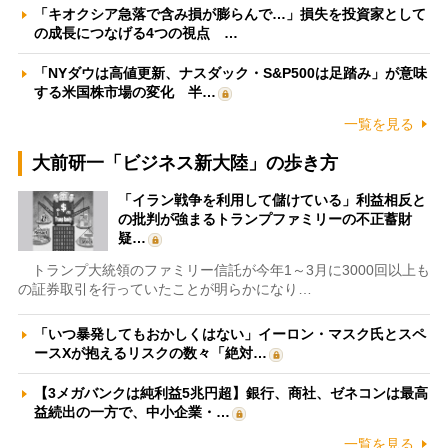
「キオクシア急落で含み損が膨らんで…」損失を投資家として
の成長につなげる4つの視点 …
「NYダウは高値更新、ナスダック・S&P500は足踏み」が意味
する米国株市場の変化 半…
一覧を見る
大前研一「ビジネス新大陸」の歩き方
「イラン戦争を利用して儲けている」利益相反と
の批判が強まるトランプファミリーの不正蓄財
疑…
トランプ大統領のファミリー信託が今年1～3月に3000回以上も
の証券取引を行っていたことが明らかになり…
「いつ暴発してもおかしくはない」イーロン・マスク氏とスペ
ースXが抱えるリスクの数々「絶対…
【3メガバンクは純利益5兆円超】銀行、商社、ゼネコンは最高
益続出の一方で、中小企業・…
一覧を見る