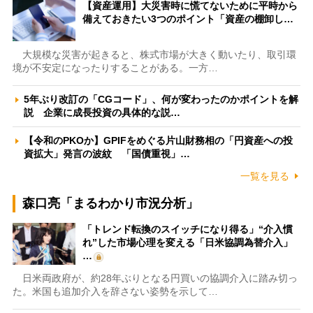
【資産運用】大災害時に慌てないために平時から
備えておきたい3つのポイント「資産の棚卸し…
大規模な災害が起きると、株式市場が大きく動いたり、取引環
境が不安定になったりすることがある。一方…
5年ぶり改訂の「CGコード」、何が変わったのかポイントを解
説 企業に成長投資の具体的な説…
【令和のPKOか】GPIFをめぐる片山財務相の「円資産への投
資拡大」発言の波紋 「国債重視」…
一覧を見る
森口亮「まるわかり市況分析」
「トレンド転換のスイッチになり得る」“介入慣
れ”した市場心理を変える「日米協調為替介入」
…
日米両政府が、約28年ぶりとなる円買いの協調介入に踏み切っ
た。米国も追加介入を辞さない姿勢を示して…