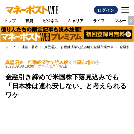
ログイン
トップ
投資
ビジネス
キャリア
ライフ
マネー
トップ
連載・著者
真壁昭夫 行動経済学で読み解く金融市場の今
金融引き
真壁昭夫 行動経済学で読み解く金融市場の今
2022.09.08 19:00
マネーポストWEB
金融引き締めで米国株下落見込みでも
「日本株は連れ安しない」と考えられる
ワケ
Loaded
:
100.00%
/
Unmute