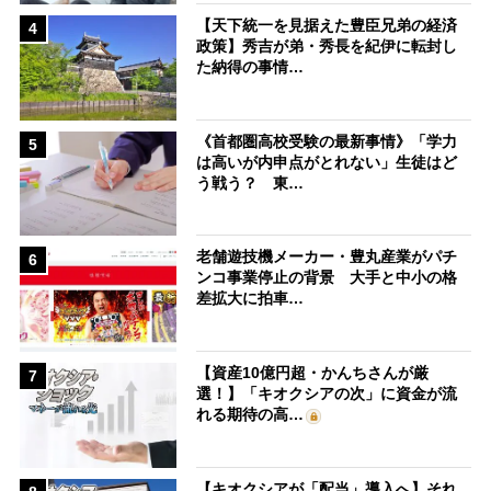
【天下統一を見据えた豊臣兄弟の経済
4
政策】秀吉が弟・秀長を紀伊に転封し
た納得の事情…
《首都圏高校受験の最新事情》「学力
5
は高いが内申点がとれない」生徒はど
う戦う？ 東…
老舗遊技機メーカー・豊丸産業がパチ
6
ンコ事業停止の背景 大手と中小の格
差拡大に拍車…
【資産10億円超・かんちさんが厳
7
選！】「キオクシアの次」に資金が流
れる期待の高…
【キオクシアが「配当」導入へ】それ