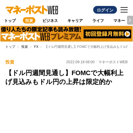
ログイン
トップ
投資
ビジネス
キャリア
ライフ
マネー
トップ
投資
FX
【ドル円週間見通し】FOMCで大幅利上げ見込みもドル円
投資
2022.09.18 08:00
マネーポストWEB
【ドル円週間見通し】FOMCで大幅利上
げ見込みもドル円の上昇は限定的か
Loaded
:
97.10%
/
Unmute