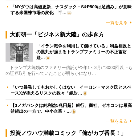
「NYダウは高値更新、ナスダック・S&P500は足踏み」が意味
する米国株市場の変化 半…
一覧を見る
大前研一「ビジネス新大陸」の歩き方
「イラン戦争を利用して儲けている」利益相反と
の批判が強まるトランプファミリーの不正蓄財
疑…
トランプ大統領のファミリー信託が今年1～3月に3000回以上も
の証券取引を行っていたことが明らかになり…
「いつ暴発してもおかしくはない」イーロン・マスク氏とスペ
ースXが抱えるリスクの数々「絶対…
【3メガバンクは純利益5兆円超】銀行、商社、ゼネコンは最高
益続出の一方で、中小企業・…
一覧を見る
投資ノウハウ満載コミック「俺がカブ番長！」