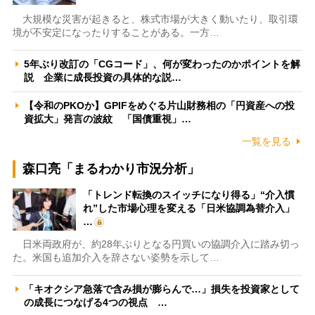
大規模な災害が起きると、株式市場が大きく動いたり、取引環
境が不安定になったりすることがある。一方…
5年ぶり改訂の「CGコード」、何が変わったのかポイントを解
説 企業に成長投資の具体的な説…
【令和のPKOか】GPIFをめぐる片山財務相の「円資産への投
資拡大」発言の波紋 「国債重視」…
一覧を見る
森口亮「まるわかり市況分析」
「トレンド転換のスイッチになり得る」“介入慣
れ”した市場心理を変える「日米協調為替介入」
…
日米両政府が、約28年ぶりとなる円買いの協調介入に踏み切っ
た。米国も追加介入を辞さない姿勢を示して…
「キオクシア急落で含み損が膨らんで…」損失を投資家として
の成長につなげる4つの視点 …