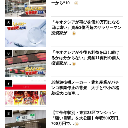
ーから“10…
「キオクシアが再び株価10万円になる
5
日は遠い」資産3億円超のサラリーマン
投資家が…
「キオクシアが今後も利益を出し続け
6
るかは分からない」資産11億円の個人
投資家が…
老舗遊技機メーカー・豊丸産業がパチ
7
ンコ事業停止の背景 大手と中小の格
差拡大に拍車…
【世帯年収別・東京23区マンション
8
「狙い目駅」を大公開】年収500万円、
700万円で…