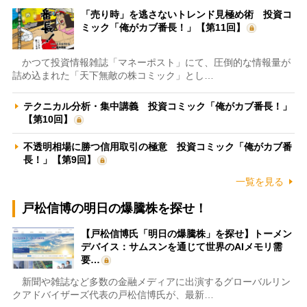
「売り時」を逃さないトレンド見極め術 投資コ
ミック「俺がカブ番長！」【第11回】
かつて投資情報雑誌「マネーポスト」にて、圧倒的な情報量が
詰め込まれた「天下無敵の株コミック」とし…
テクニカル分析・集中講義 投資コミック「俺がカブ番長！」
【第10回】
不透明相場に勝つ信用取引の極意 投資コミック「俺がカブ番
長！」【第9回】
一覧を見る
戸松信博の明日の爆騰株を探せ！
【戸松信博氏「明日の爆騰株」を探せ】トーメン
デバイス：サムスンを通じて世界のAIメモリ需
要…
新聞や雑誌など多数の金融メディアに出演するグローバルリン
クアドバイザーズ代表の戸松信博氏が、最新…