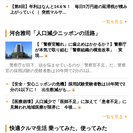
【第8回】年利はなんと14.6％！ 毎日5万円超の延滞税が積み
上がっていく ｜ 突然マルサ…
一覧を見る
河合雅司「人口減少ニッポンの活路」
【「警察官離れ」に歯止めはかかるか？】警察庁
が本気で取り組む「警察組織の構造改革」 実
現…
警察庁が目下、頭を悩ませているのが「警察官不足」だ。警察
官の採用試験の受験者数は10年間で2分の1以…
【安全・安心ニッポンの危機】採用試験受験者数は10年間で2
分の1以下に！ 出生数減がも…
【医療崩壊】人口減少で「医師不足」に加えて「患者不足」に
見舞われ地域医療が限界に 今後…
一覧を見る
快適クルマ生活 乗ってみた、使ってみた