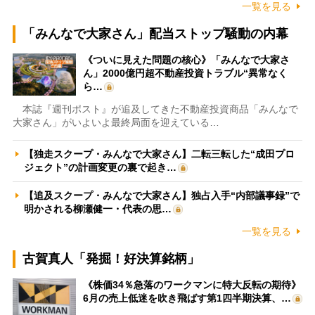
一覧を見る
「みんなで大家さん」配当ストップ騒動の内幕
《ついに見えた問題の核心》「みんなで大家さ
ん」2000億円超不動産投資トラブル“異常なく
ら…
本誌『週刊ポスト』が追及してきた不動産投資商品「みんなで
大家さん」がいよいよ最終局面を迎えている…
【独走スクープ・みんなで大家さん】二転三転した“成田プロ
ジェクト”の計画変更の裏で起き…
【追及スクープ・みんなで大家さん】独占入手“内部議事録”で
明かされる柳瀬健一・代表の思…
一覧を見る
古賀真人「発掘！好決算銘柄」
《株価34％急落のワークマンに特大反転の期待》
6月の売上低迷を吹き飛ばす第1四半期決算、…