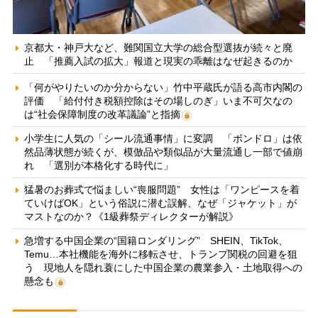
京都大・神戸大など、難関国立大学の総合型選抜が続々と廃
止 「推薦入試の拡大」報道と現実の乖離はなぜ起きるのか
「何がやりたいのか分からない」竹中平蔵氏が語る高市内閣の
評価 「給付付き税額控除はその場しのぎ」いま不可欠なの
は“社会保障制度の改革議論”と指摘
小学生に人気の「シール流通事情」に変調 「ボンドロ」は依
然品薄状態が続くが、模倣品や類似品が大量流通し一部で値崩
れ 「選別が本格化する時代に」
猛暑のお葬式で悩ましい“喪服問題” 女性は「ワンピースを着
ていけばOK」という俗説に潜む誤解、なぜ「ジャケット」が
マストなのか？《1級葬祭ディレクターが解説》
急増する中国企業の“国籍ロンダリング” SHEIN、TikTok、
Temu…本社機能を海外に移転させ、トランプ関税の回避を狙
う 現地人を隠れ蓑にした中国企業の農業参入・土地取得への
懸念も