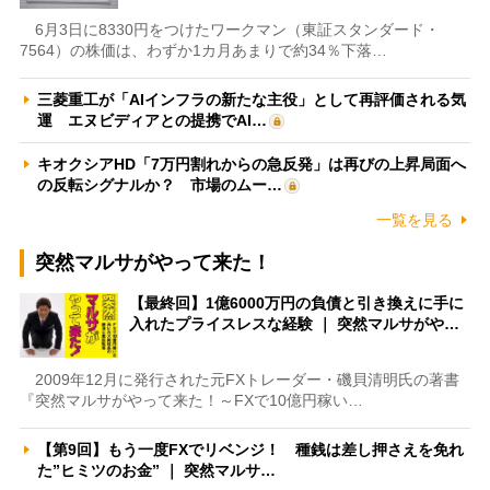
6月3日に8330円をつけたワークマン（東証スタンダード・
7564）の株価は、わずか1カ月あまりで約34％下落…
三菱重工が「AIインフラの新たな主役」として再評価される気
運 エヌビディアとの提携でAI…
キオクシアHD「7万円割れからの急反発」は再びの上昇局面へ
の反転シグナルか？ 市場のムー…
一覧を見る
突然マルサがやって来た！
【最終回】1億6000万円の負債と引き換えに手に
入れたプライスレスな経験 ｜ 突然マルサがや…
2009年12月に発行された元FXトレーダー・磯貝清明氏の著書
『突然マルサがやって来た！～FXで10億円稼い…
【第9回】もう一度FXでリベンジ！ 種銭は差し押さえを免れ
た”ヒミツのお金” ｜ 突然マルサ…