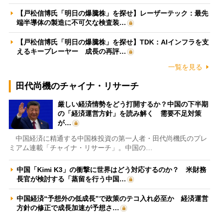
【戸松信博氏「明日の爆騰株」を探せ】レーザーテック：最先
端半導体の製造に不可欠な検査装…
【戸松信博氏「明日の爆騰株」を探せ】TDK：AIインフラを支
えるキープレーヤー 成長の再評…
一覧を見る
田代尚機のチャイナ・リサーチ
厳しい経済情勢をどう打開するか？中国の下半期
の「経済運営方針」を読み解く 需要不足対策
が…
中国経済に精通する中国株投資の第一人者・田代尚機氏のプレ
ミアム連載「チャイナ・リサーチ」。中国の…
中国「Kimi K3」の衝撃に世界はどう対応するのか？ 米財務
長官が検討する「蒸留を行う中国…
中国経済“予想外の低成長”で政策のテコ入れ必至か 経済運営
方針の修正で成長加速が予想さ…