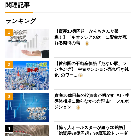
関連記事
ランキング
【資産10億円超・かんちさんが厳
1
選！】「キオクシアの次」に資金が流
れる期待の高…
【首都圏の不動産価格「危ない駅」ラ
2
ンキング】“中古マンション売れ行き鈍
化”のワー…
資産10億円超の投資家が明かす“AI・半
3
導体相場に乗らなかった理由” フルポ
ジション…
【億り人オールスターが狙う20銘柄】
4
「総資産69億円超」90歳現役トレーダ