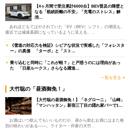
【4ヶ月間で受注累計6000台】BEV普及の障壁と
なる「航続距離の不安」「充電のストレス」解
消…
あれほどもてはやされていた「EV（BEV）シフト」の潮流も、
最近では減速基調になっているように見える。…
《雪道の対応力を検証》シビアな状況で実感した「フォレスタ
ー」の真価 「ターボ」と「スト…
乗り込むと同時に「これが軽？」と戸惑うのには理由があっ
た 「日産ルークス」さらなる躍進…
一覧を見る
大竹聡の「昼酒御免！」
【大竹聡の昼酒御免！】「ネグローニ」「山崎」
「マンハッタン」新宿三丁目の隠れ家バーで1…
お酒はいつ飲んでもいいものだが、昼から飲むお酒にはまた格
別の味わいがある――。ライター・作家の大竹…