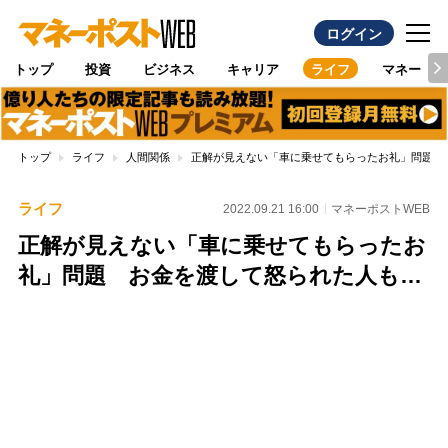
ログイン
トップ
投資
ビジネス
キャリア
ライフ
マネー
トップ
ライフ
人間関係
正解が見えない「車に乗せてもらったお礼」問題 
ライフ
2022.09.21 16:00
マネーポストWEB
正解が見えない「車に乗せてもらったお
礼」問題 お金を渡して怒られた人も…
Loaded
:
100.00%
/
Unmute