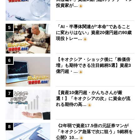
投資家が…
「AI・半導体関連が“本命”であること
5
に変わりはない」資産20億円超の90歳
現役トレー…
【キオクシア・ショック後に「株価倍
6
増」も期待できる注目銘柄5選】資産3
億円超・…
【資産10億円超・かんちさんが厳
7
選！】「キオクシアの次」に資金が流
れる期待の高…
《2年弱で資産17.5倍の元証券マンが
8
「キオクシア急落で次に狙う」5銘柄を
公開》10…