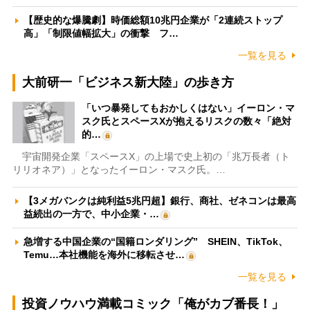
【歴史的な爆騰劇】時価総額10兆円企業が「2連続ストップ
高」「制限値幅拡大」の衝撃 フ…
一覧を見る
大前研一「ビジネス新大陸」の歩き方
「いつ暴発してもおかしくはない」イーロン・マ
スク氏とスペースXが抱えるリスクの数々「絶対
的…
宇宙開発企業「スペースX」の上場で史上初の「兆万長者（ト
リリオネア）」となったイーロン・マスク氏。…
【3メガバンクは純利益5兆円超】銀行、商社、ゼネコンは最高
益続出の一方で、中小企業・…
急増する中国企業の“国籍ロンダリング” SHEIN、TikTok、
Temu…本社機能を海外に移転させ…
一覧を見る
投資ノウハウ満載コミック「俺がカブ番長！」