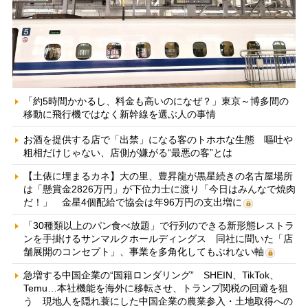
「約5時間かかるし、料金も高いのになぜ？」東京～博多間の
移動に飛行機ではなく新幹線を選ぶ人の事情
お酒を提供する店で「出禁」になる客のトホホな生態 嘔吐や
粗相だけじゃない、店側が嫌がる“最悪の客”とは
【土俵に埋まるカネ】大の里、豊昇龍が黒星続きの名古屋場所
は「懸賞金2826万円」が下位力士に渡り「今日はみんなで焼肉
だ！」 金星4個配給で協会は年96万円の支出増に
「30種類以上のパン食べ放題」で行列のできる新形態レストラ
ンを手掛けるサンマルクホールディングス 同社に聞いた「店
舗展開のコンセプト」、事業を多角化してもぶれない軸
急増する中国企業の“国籍ロンダリング” SHEIN、TikTok、
Temu…本社機能を海外に移転させ、トランプ関税の回避を狙
う 現地人を隠れ蓑にした中国企業の農業参入・土地取得への