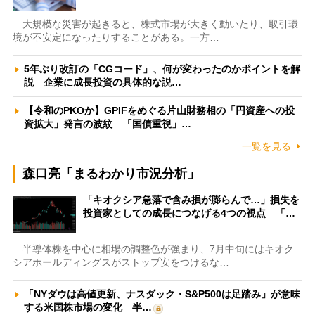
大規模な災害が起きると、株式市場が大きく動いたり、取引環
境が不安定になったりすることがある。一方…
5年ぶり改訂の「CGコード」、何が変わったのかポイントを解
説 企業に成長投資の具体的な説…
【令和のPKOか】GPIFをめぐる片山財務相の「円資産への投
資拡大」発言の波紋 「国債重視」…
一覧を見る
森口亮「まるわかり市況分析」
「キオクシア急落で含み損が膨らんで…」損失を
投資家としての成長につなげる4つの視点 「…
半導体株を中心に相場の調整色が強まり、7月中旬にはキオク
シアホールディングスがストップ安をつけるな…
「NYダウは高値更新、ナスダック・S&P500は足踏み」が意味
する米国株市場の変化 半…