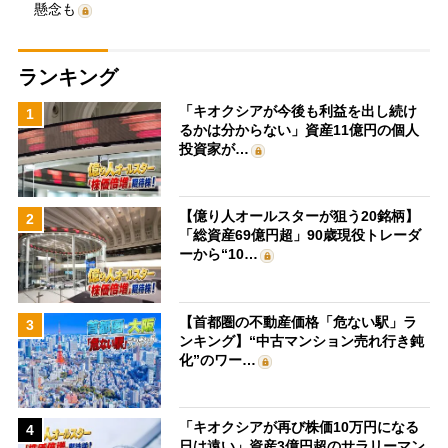
懸念も
ランキング
「キオクシアが今後も利益を出し続け
1
るかは分からない」資産11億円の個人
投資家が…
【億り人オールスターが狙う20銘柄】
2
「総資産69億円超」90歳現役トレーダ
ーから“10…
【首都圏の不動産価格「危ない駅」ラ
3
ンキング】“中古マンション売れ行き鈍
化”のワー…
「キオクシアが再び株価10万円になる
4
日は遠い」資産3億円超のサラリーマン