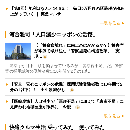
【第8回】年利はなんと14.6％！ 毎日5万円超の延滞税が積み
上がっていく ｜ 突然マルサ…
一覧を見る
河合雅司「人口減少ニッポンの活路」
【「警察官離れ」に歯止めはかかるか？】警察庁
が本気で取り組む「警察組織の構造改革」 実
現…
警察庁が目下、頭を悩ませているのが「警察官不足」だ。警察
官の採用試験の受験者数は10年間で2分の1以…
【安全・安心ニッポンの危機】採用試験受験者数は10年間で2
分の1以下に！ 出生数減がも…
【医療崩壊】人口減少で「医師不足」に加えて「患者不足」に
見舞われ地域医療が限界に 今後…
一覧を見る
快適クルマ生活 乗ってみた、使ってみた