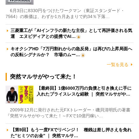
6月3日に8330円をつけたワークマン（東証スタンダード・
7564）の株価は、わずか1カ月あまりで約34％下落…
三菱重工が「AIインフラの新たな主役」として再評価される気
運 エヌビディアとの提携でAI…
キオクシアHD「7万円割れからの急反発」は再びの上昇局面へ
の反転シグナルか？ 市場のムー…
一覧を見る
突然マルサがやって来た！
【最終回】1億6000万円の負債と引き換えに手に
入れたプライスレスな経験 ｜ 突然マルサがや…
2009年12月に発行された元FXトレーダー・磯貝清明氏の著書
『突然マルサがやって来た！～FXで10億円稼い…
【第9回】もう一度FXでリベンジ！ 種銭は差し押さえを免れ
た”ヒミツのお金” ｜ 突然マルサ…