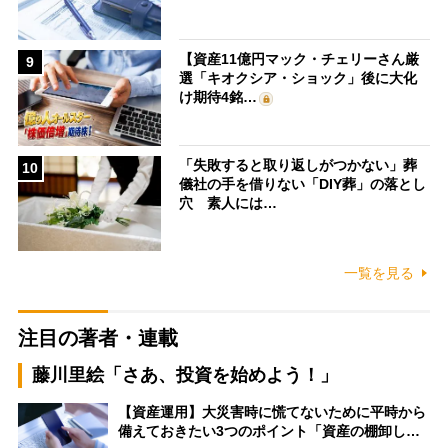
【資産11億円マック・チェリーさん厳
9
選「キオクシア・ショック」後に大化
け期待4銘…
「失敗すると取り返しがつかない」葬
10
儀社の手を借りない「DIY葬」の落とし
穴 素人には…
一覧を見る
注目の著者・連載
藤川里絵「さあ、投資を始めよう！」
【資産運用】大災害時に慌てないために平時から
備えておきたい3つのポイント「資産の棚卸し…