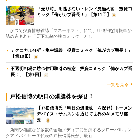
「売り時」を逃さないトレンド見極め術 投資コ
ミック「俺がカブ番長！」【第11回】
かつて投資情報雑誌「マネーポスト」にて、圧倒的な情報量が
詰め込まれた「天下無敵の株コミック」とし…
テクニカル分析・集中講義 投資コミック「俺がカブ番長！」
【第10回】
不透明相場に勝つ信用取引の極意 投資コミック「俺がカブ番
長！」【第9回】
一覧を見る
戸松信博の明日の爆騰株を探せ！
【戸松信博氏「明日の爆騰株」を探せ】トーメン
デバイス：サムスンを通じて世界のAIメモリ需
要…
新聞や雑誌など多数の金融メディアに出演するグローバルリン
クアドバイザーズ代表の戸松信博氏が、最新…