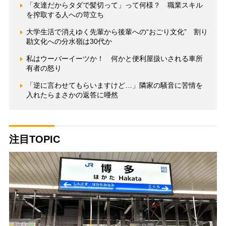
「友達だからタダで髪切って」って何様？ 職業スキル
を搾取する人への苛立ち
大学生活で消えゆく先輩から後輩への“おごり文化” 割り
勘文化への分水嶺は30代か
私はウーバーイーツか！ 何かと便利屋扱いされる車所
有者の怒り
「逆に言わせてもらいますけど…」隣家の騒音に苦情を
入れたらまさかの返答に唖然
注目TOPIC