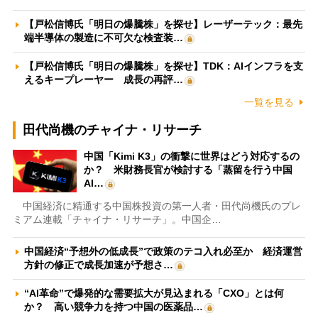
【戸松信博氏「明日の爆騰株」を探せ】レーザーテック：最先
端半導体の製造に不可欠な検査装…
【戸松信博氏「明日の爆騰株」を探せ】TDK：AIインフラを支
えるキープレーヤー 成長の再評…
一覧を見る
田代尚機のチャイナ・リサーチ
中国「Kimi K3」の衝撃に世界はどう対応するの
か？ 米財務長官が検討する「蒸留を行う中国
AI…
中国経済に精通する中国株投資の第一人者・田代尚機氏のプレ
ミアム連載「チャイナ・リサーチ」。中国企…
中国経済“予想外の低成長”で政策のテコ入れ必至か 経済運営
方針の修正で成長加速が予想さ…
“AI革命”で爆発的な需要拡大が見込まれる「CXO」とは何
か？ 高い競争力を持つ中国の医薬品…