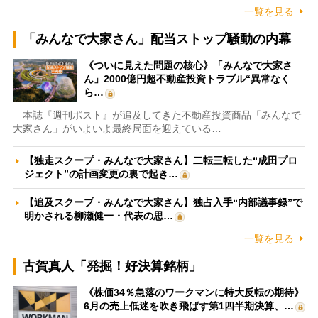
一覧を見る
「みんなで大家さん」配当ストップ騒動の内幕
《ついに見えた問題の核心》「みんなで大家さ
ん」2000億円超不動産投資トラブル“異常なく
ら…
本誌『週刊ポスト』が追及してきた不動産投資商品「みんなで
大家さん」がいよいよ最終局面を迎えている…
【独走スクープ・みんなで大家さん】二転三転した“成田プロ
ジェクト”の計画変更の裏で起き…
【追及スクープ・みんなで大家さん】独占入手“内部議事録”で
明かされる柳瀬健一・代表の思…
一覧を見る
古賀真人「発掘！好決算銘柄」
《株価34％急落のワークマンに特大反転の期待》
6月の売上低迷を吹き飛ばす第1四半期決算、…