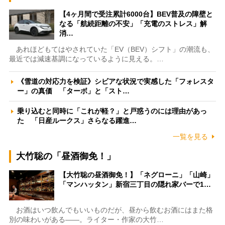
【4ヶ月間で受注累計6000台】BEV普及の障壁と
なる「航続距離の不安」「充電のストレス」解
消…
あれほどもてはやされていた「EV（BEV）シフト」の潮流も、
最近では減速基調になっているように見える。…
《雪道の対応力を検証》シビアな状況で実感した「フォレスタ
ー」の真価 「ターボ」と「スト…
乗り込むと同時に「これが軽？」と戸惑うのには理由があっ
た 「日産ルークス」さらなる躍進…
一覧を見る
大竹聡の「昼酒御免！」
【大竹聡の昼酒御免！】「ネグローニ」「山崎」
「マンハッタン」新宿三丁目の隠れ家バーで1…
お酒はいつ飲んでもいいものだが、昼から飲むお酒にはまた格
別の味わいがある――。ライター・作家の大竹…