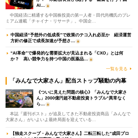
AI…
中国経済に精通する中国株投資の第一人者・田代尚機氏のプレ
ミアム連載「チャイナ・リサーチ」。中国企…
中国経済“予想外の低成長”で政策のテコ入れ必至か 経済運営
方針の修正で成長加速が予想さ…
“AI革命”で爆発的な需要拡大が見込まれる「CXO」とは何
か？ 高い競争力を持つ中国の医薬品…
一覧を見る
「みんなで大家さん」配当ストップ騒動の内幕
《ついに見えた問題の核心》「みんなで大家さ
ん」2000億円超不動産投資トラブル“異常なく
ら…
本誌『週刊ポスト』が追及してきた不動産投資商品「みんなで
大家さん」がいよいよ最終局面を迎えている…
【独走スクープ・みんなで大家さん】二転三転した“成田プロ