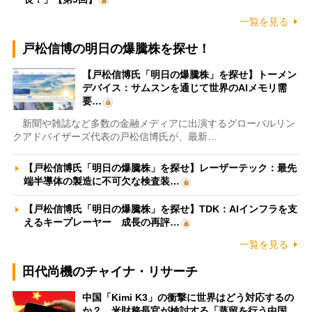
一覧を見る
戸松信博の明日の爆騰株を探せ！
【戸松信博氏「明日の爆騰株」を探せ】トーメン
デバイス：サムスンを通じて世界のAIメモリ需
要…
新聞や雑誌など多数の金融メディアに出演するグローバルリン
クアドバイザーズ代表の戸松信博氏が、最新…
【戸松信博氏「明日の爆騰株」を探せ】レーザーテック：最先
端半導体の製造に不可欠な検査装…
【戸松信博氏「明日の爆騰株」を探せ】TDK：AIインフラを支
えるキープレーヤー 成長の再評…
一覧を見る
田代尚機のチャイナ・リサーチ
中国「Kimi K3」の衝撃に世界はどう対応するの
か？ 米財務長官が検討する「蒸留を行う中国