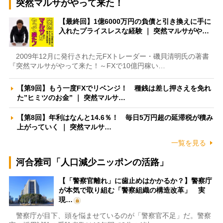
突然マルサがやって来た！
【最終回】1億6000万円の負債と引き換えに手に
入れたプライスレスな経験 ｜ 突然マルサがや…
2009年12月に発行された元FXトレーダー・磯貝清明氏の著書
『突然マルサがやって来た！～FXで10億円稼い…
【第9回】もう一度FXでリベンジ！ 種銭は差し押さえを免れ
た”ヒミツのお金” ｜ 突然マルサ…
【第8回】年利はなんと14.6％！ 毎日5万円超の延滞税が積み
上がっていく ｜ 突然マルサ…
一覧を見る
河合雅司「人口減少ニッポンの活路」
【「警察官離れ」に歯止めはかかるか？】警察庁
が本気で取り組む「警察組織の構造改革」 実
現…
警察庁が目下、頭を悩ませているのが「警察官不足」だ。警察