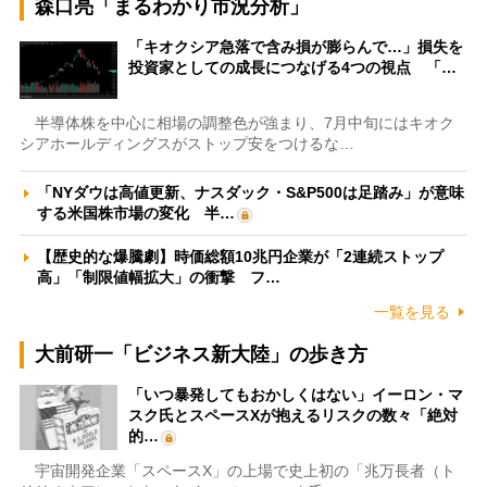
森口亮「まるわかり市況分析」
「キオクシア急落で含み損が膨らんで…」損失を
投資家としての成長につなげる4つの視点 「…
半導体株を中心に相場の調整色が強まり、7月中旬にはキオク
シアホールディングスがストップ安をつけるな…
「NYダウは高値更新、ナスダック・S&P500は足踏み」が意味
する米国株市場の変化 半…
【歴史的な爆騰劇】時価総額10兆円企業が「2連続ストップ
高」「制限値幅拡大」の衝撃 フ…
一覧を見る
大前研一「ビジネス新大陸」の歩き方
「いつ暴発してもおかしくはない」イーロン・マ
スク氏とスペースXが抱えるリスクの数々「絶対
的…
宇宙開発企業「スペースX」の上場で史上初の「兆万長者（ト