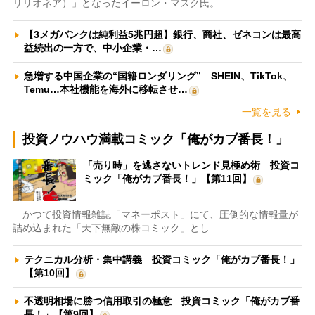
リリオネア）」となったイーロン・マスク氏。…
【3メガバンクは純利益5兆円超】銀行、商社、ゼネコンは最高
益続出の一方で、中小企業・…
急増する中国企業の“国籍ロンダリング” SHEIN、TikTok、
Temu…本社機能を海外に移転させ…
一覧を見る
投資ノウハウ満載コミック「俺がカブ番長！」
「売り時」を逃さないトレンド見極め術 投資コ
ミック「俺がカブ番長！」【第11回】
かつて投資情報雑誌「マネーポスト」にて、圧倒的な情報量が
詰め込まれた「天下無敵の株コミック」とし…
テクニカル分析・集中講義 投資コミック「俺がカブ番長！」
【第10回】
不透明相場に勝つ信用取引の極意 投資コミック「俺がカブ番
長！」【第9回】