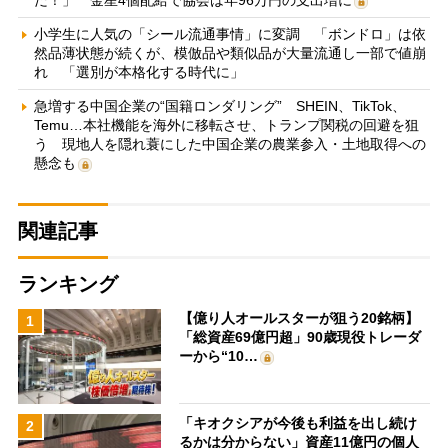
小学生に人気の「シール流通事情」に変調 「ボンドロ」は依
然品薄状態が続くが、模倣品や類似品が大量流通し一部で値崩
れ 「選別が本格化する時代に」
急増する中国企業の“国籍ロンダリング” SHEIN、TikTok、
Temu…本社機能を海外に移転させ、トランプ関税の回避を狙
う 現地人を隠れ蓑にした中国企業の農業参入・土地取得への
懸念も
関連記事
ランキング
【億り人オールスターが狙う20銘柄】
1
「総資産69億円超」90歳現役トレーダ
ーから“10…
「キオクシアが今後も利益を出し続け
2
るかは分からない」資産11億円の個人