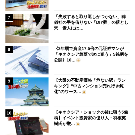
「失敗すると取り返しがつかない」葬
7
儀社の手を借りない「DIY葬」の落とし
穴 素人には…
《2年弱で資産17.5倍の元証券マンが
8
「キオクシア急落で次に狙う」5銘柄を
公開》10…
【大阪の不動産価格「危ない駅」ラン
9
キング】“中古マンション売れ行き鈍
化”のワース…
【キオクシア・ショックの後に狙う5銘
10
柄】イベント投資家の億り人・羽根英
樹氏が厳…