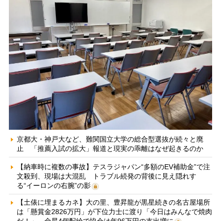
京都大・神戸大など、難関国立大学の総合型選抜が続々と廃
止 「推薦入試の拡大」報道と現実の乖離はなぜ起きるのか
【納車時に複数の事故】テスラジャパン“多額のEV補助金”で注
文殺到、現場は大混乱 トラブル続発の背後に見え隠れす
る“イーロンの右腕”の影
【土俵に埋まるカネ】大の里、豊昇龍が黒星続きの名古屋場所
は「懸賞金2826万円」が下位力士に渡り「今日はみんなで焼肉
だ！」 金星4個配給で協会は年96万円の支出増に