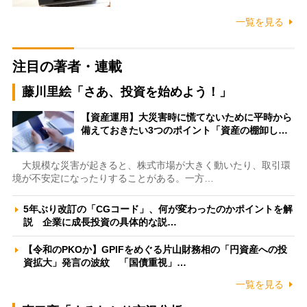
一覧を見る
注目の著者・連載
藤川里絵「さあ、投資を始めよう！」
【資産運用】大災害時に慌てないために平時から
備えておきたい3つのポイント「資産の棚卸し…
大規模な災害が起きると、株式市場が大きく動いたり、取引環
境が不安定になったりすることがある。一方…
5年ぶり改訂の「CGコード」、何が変わったのかポイントを解
説 企業に成長投資の具体的な説…
【令和のPKOか】GPIFをめぐる片山財務相の「円資産への投
資拡大」発言の波紋 「国債重視」…
一覧を見る