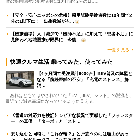
官の採用試験の受験者数は10年間で2分の1以…
【安全・安心ニッポンの危機】採用試験受験者数は10年間で2
分の1以下に！ 出生数減がも…
【医療崩壊】人口減少で「医師不足」に加えて「患者不足」に
見舞われ地域医療が限界に 今後…
一覧を見る
快適クルマ生活 乗ってみた、使ってみた
【4ヶ月間で受注累計6000台】BEV普及の障壁と
なる「航続距離の不安」「充電のストレス」解
消…
あれほどもてはやされていた「EV（BEV）シフト」の潮流も、
最近では減速基調になっているように見える。…
《雪道の対応力を検証》シビアな状況で実感した「フォレスタ
ー」の真価 「ターボ」と「スト…
乗り込むと同時に「これが軽？」と戸惑うのには理由があっ
た 「日産ルークス」さらなる躍進…