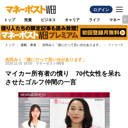
ログイン
トップ
投資
ビジネス
キャリア
ライフ
マネー
トップ
連載・著者
吉田みく「誰にだって言い分があります」
マイカー所有
吉田みく「誰にだって言い分があります」
2020.11.01 16:00
マネーポストWEB
マイカー所有者の憤り 70代女性を呆れ
させたゴルフ仲間の一言