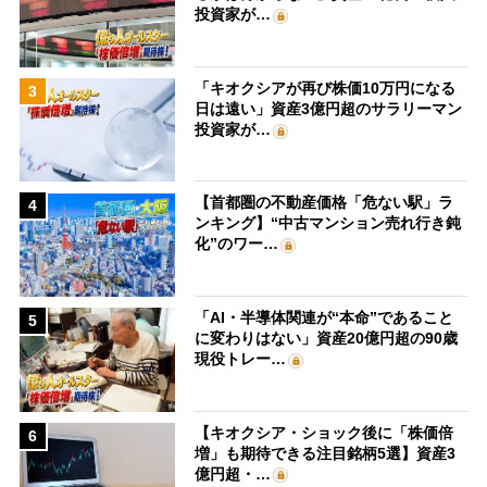
投資家が…
「キオクシアが再び株価10万円になる
3
日は遠い」資産3億円超のサラリーマン
投資家が…
【首都圏の不動産価格「危ない駅」ラ
4
ンキング】“中古マンション売れ行き鈍
化”のワー…
「AI・半導体関連が“本命”であること
5
に変わりはない」資産20億円超の90歳
現役トレー…
【キオクシア・ショック後に「株価倍
6
増」も期待できる注目銘柄5選】資産3
億円超・…