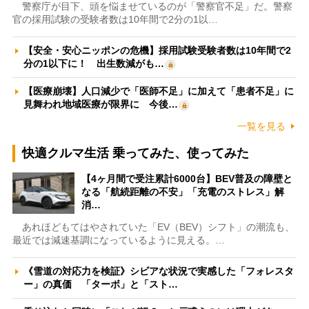
警察庁が目下、頭を悩ませているのが「警察官不足」だ。警察
官の採用試験の受験者数は10年間で2分の1以…
【安全・安心ニッポンの危機】採用試験受験者数は10年間で2
分の1以下に！ 出生数減がも…
【医療崩壊】人口減少で「医師不足」に加えて「患者不足」に
見舞われ地域医療が限界に 今後…
一覧を見る
快適クルマ生活 乗ってみた、使ってみた
【4ヶ月間で受注累計6000台】BEV普及の障壁と
なる「航続距離の不安」「充電のストレス」解
消…
あれほどもてはやされていた「EV（BEV）シフト」の潮流も、
最近では減速基調になっているように見える。…
《雪道の対応力を検証》シビアな状況で実感した「フォレスタ
ー」の真価 「ターボ」と「スト…