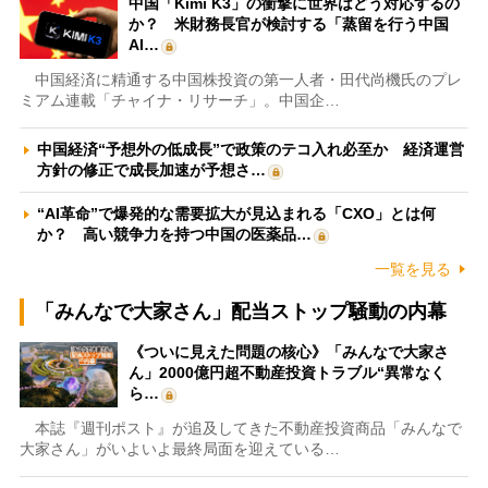
中国「Kimi K3」の衝撃に世界はどう対応するの
か？ 米財務長官が検討する「蒸留を行う中国
AI…
中国経済に精通する中国株投資の第一人者・田代尚機氏のプレ
ミアム連載「チャイナ・リサーチ」。中国企…
中国経済“予想外の低成長”で政策のテコ入れ必至か 経済運営
方針の修正で成長加速が予想さ…
“AI革命”で爆発的な需要拡大が見込まれる「CXO」とは何
か？ 高い競争力を持つ中国の医薬品…
一覧を見る
「みんなで大家さん」配当ストップ騒動の内幕
《ついに見えた問題の核心》「みんなで大家さ
ん」2000億円超不動産投資トラブル“異常なく
ら…
本誌『週刊ポスト』が追及してきた不動産投資商品「みんなで
大家さん」がいよいよ最終局面を迎えている…