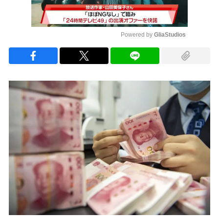
Powered by 
GliaStudios
Mute