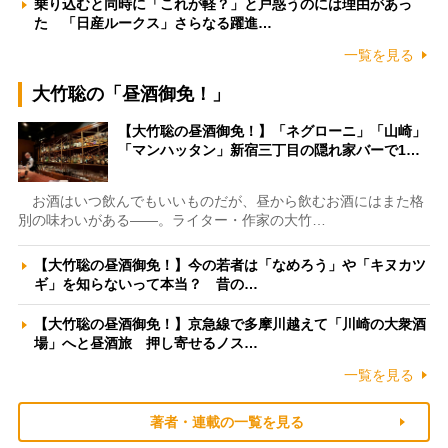
乗り込むと同時に「これが軽？」と戸惑うのには理由があっ
た 「日産ルークス」さらなる躍進…
一覧を見る
大竹聡の「昼酒御免！」
【大竹聡の昼酒御免！】「ネグローニ」「山崎」
「マンハッタン」新宿三丁目の隠れ家バーで1…
お酒はいつ飲んでもいいものだが、昼から飲むお酒にはまた格
別の味わいがある――。ライター・作家の大竹…
【大竹聡の昼酒御免！】今の若者は「なめろう」や「キヌカツ
ギ」を知らないって本当？ 昔の…
【大竹聡の昼酒御免！】京急線で多摩川越えて「川崎の大衆酒
場」へと昼酒旅 押し寄せるノス…
一覧を見る
著者・連載の一覧を見る