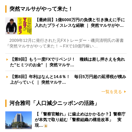
突然マルサがやって来た！
【最終回】1億6000万円の負債と引き換えに手に
入れたプライスレスな経験 ｜ 突然マルサがや…
2009年12月に発行された元FXトレーダー・磯貝清明氏の著書
『突然マルサがやって来た！～FXで10億円稼い…
【第9回】もう一度FXでリベンジ！ 種銭は差し押さえを免れ
た”ヒミツのお金” ｜ 突然マルサ…
【第8回】年利はなんと14.6％！ 毎日5万円超の延滞税が積み
上がっていく ｜ 突然マルサ…
一覧を見る
河合雅司「人口減少ニッポンの活路」
【「警察官離れ」に歯止めはかかるか？】警察庁
が本気で取り組む「警察組織の構造改革」 実
現…