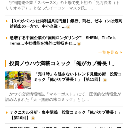
宇宙開発企業「スペースX」の上場で史上初の「兆万長者（ト
リリオネア）」となったイーロン・マスク氏。…
【3メガバンクは純利益5兆円超】銀行、商社、ゼネコンは最高
益続出の一方で、中小企業・…
急増する中国企業の“国籍ロンダリング” SHEIN、TikTok、
Temu…本社機能を海外に移転させ…
一覧を見る
投資ノウハウ満載コミック「俺がカブ番長！」
「売り時」を逃さないトレンド見極め術 投資コ
ミック「俺がカブ番長！」【第11回】
かつて投資情報雑誌「マネーポスト」にて、圧倒的な情報量が
詰め込まれた「天下無敵の株コミック」とし…
テクニカル分析・集中講義 投資コミック「俺がカブ番長！」
【第10回】