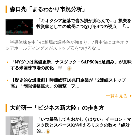
森口亮「まるわかり市況分析」
「キオクシア急落で含み損が膨らんで…」損失を
投資家としての成長につなげる4つの視点 「…
半導体株を中心に相場の調整色が強まり、7月中旬にはキオク
シアホールディングスがストップ安をつけるな…
「NYダウは高値更新、ナスダック・S&P500は足踏み」が意味
する米国株市場の変化 半…
【歴史的な爆騰劇】時価総額10兆円企業が「2連続ストップ
高」「制限値幅拡大」の衝撃 フ…
一覧を見る
大前研一「ビジネス新大陸」の歩き方
「いつ暴発してもおかしくはない」イーロン・マ
スク氏とスペースXが抱えるリスクの数々「絶対
的…