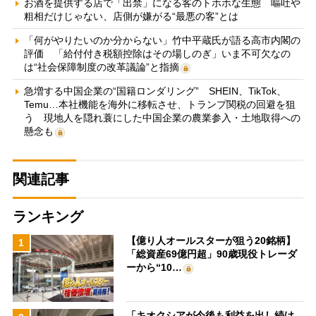
お酒を提供する店で「出禁」になる客のトホホな生態 嘔吐や
粗相だけじゃない、店側が嫌がる“最悪の客”とは
「何がやりたいのか分からない」竹中平蔵氏が語る高市内閣の
評価 「給付付き税額控除はその場しのぎ」いま不可欠なの
は“社会保障制度の改革議論”と指摘
急増する中国企業の“国籍ロンダリング” SHEIN、TikTok、
Temu…本社機能を海外に移転させ、トランプ関税の回避を狙
う 現地人を隠れ蓑にした中国企業の農業参入・土地取得への
懸念も
関連記事
ランキング
【億り人オールスターが狙う20銘柄】
1
「総資産69億円超」90歳現役トレーダ
ーから“10…
「キオクシアが今後も利益を出し続け