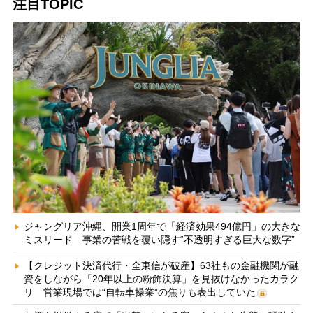
注目TOPIC
ジャングリア沖縄、開業1周年で「経済効果494億円」の大きな
ミスリード 事業の苦戦を覆い隠す“不透明すぎる巨大な数字”
【クレジット決済代行・全東信が破産】63社もの金融機関が融
資をしながら「20年以上の粉飾決算」を見抜けなかったカラク
リ 営業現場では“自転車操業”の焦りも表出していた