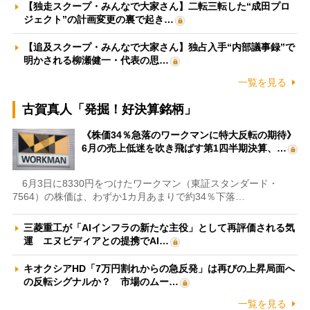
【独走スクープ・みんなで大家さん】二転三転した“成田プロ
ジェクト”の計画変更の裏で起き…
【追及スクープ・みんなで大家さん】独占入手“内部議事録”で
明かされる柳瀬健一・代表の思…
一覧を見る
古賀真人「発掘！好決算銘柄」
《株価34％急落のワークマンに特大反転の期待》
6月の売上低迷を吹き飛ばす第1四半期決算、…
6月3日に8330円をつけたワークマン（東証スタンダード・
7564）の株価は、わずか1カ月あまりで約34％下落…
三菱重工が「AIインフラの新たな主役」として再評価される気
運 エヌビディアとの提携でAI…
キオクシアHD「7万円割れからの急反発」は再びの上昇局面へ
の反転シグナルか？ 市場のムー…
一覧を見る