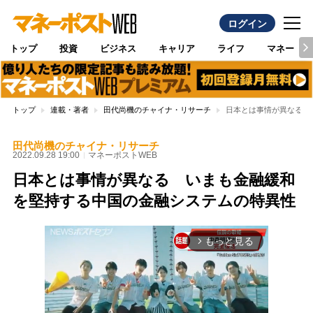
ログイン
トップ
投資
ビジネス
キャリア
ライフ
マネー
トップ
連載・著者
田代尚機のチャイナ・リサーチ
日本とは事情が異なる 
田代尚機のチャイナ・リサーチ
2022.09.28 19:00
マネーポストWEB
日本とは事情が異なる いまも金融緩和
を堅持する中国の金融システムの特異性
もっと見る
arrow_forward_ios