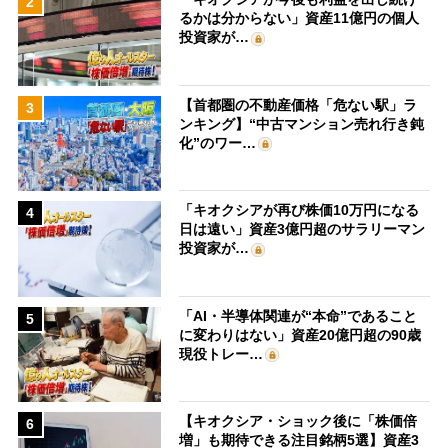
2
るかは分からない」資産11億円の個人
投資家が…
【首都圏の不動産価格「危ない駅」ラ
3
ンキング】“中古マンション売れ行き鈍
化”のワー…
「キオクシアが再び株価10万円になる
4
日は遠い」資産3億円超のサラリーマン
投資家が…
「AI・半導体関連が“本命”であること
5
に変わりはない」資産20億円超の90歳
現役トレー…
【キオクシア・ショック後に「株価倍
6
増」も期待できる注目銘柄5選】資産3