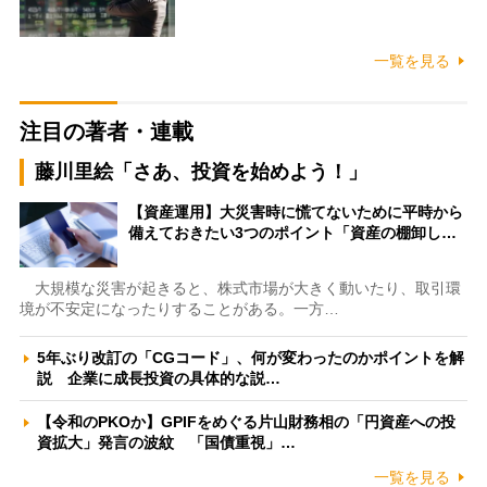
一覧を見る
注目の著者・連載
藤川里絵「さあ、投資を始めよう！」
【資産運用】大災害時に慌てないために平時から
備えておきたい3つのポイント「資産の棚卸し…
大規模な災害が起きると、株式市場が大きく動いたり、取引環
境が不安定になったりすることがある。一方…
5年ぶり改訂の「CGコード」、何が変わったのかポイントを解
説 企業に成長投資の具体的な説…
【令和のPKOか】GPIFをめぐる片山財務相の「円資産への投
資拡大」発言の波紋 「国債重視」…
一覧を見る