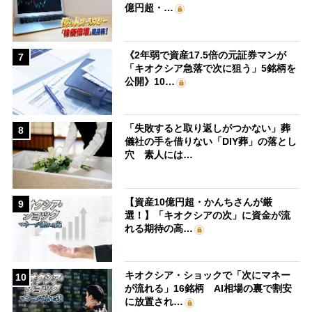
億円超・…
《2年弱で資産17.5倍の元証券マンが
7
「キオクシア急落で次に狙う」5銘柄を
公開》10…
「失敗すると取り返しがつかない」葬
8
儀社の手を借りない「DIY葬」の落とし
穴 素人には…
【資産10億円超・かんちさんが厳
9
選！】「キオクシアの次」に資金が流
れる期待の高…
キオクシア・ショックで「次にマネー
10
が流れる」16銘柄 AI相場の裏で割安
に放置され…