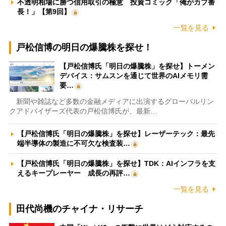
不透明相場に勝つ信用取引の極意 投資コミック「俺がカブ番
長！」【第9回】
一覧を見る
戸松信博の明日の爆騰株を探せ！
【戸松信博氏「明日の爆騰株」を探せ】トーメン
デバイス：サムスンを通じて世界のAIメモリ需
要…
新聞や雑誌など多数の金融メディアに出演するグローバルリン
クアドバイザーズ代表の戸松信博氏が、最新…
【戸松信博氏「明日の爆騰株」を探せ】レーザーテック：最先
端半導体の製造に不可欠な検査装…
【戸松信博氏「明日の爆騰株」を探せ】TDK：AIインフラを支
えるキープレーヤー 成長の再評…
一覧を見る
田代尚機のチャイナ・リサーチ