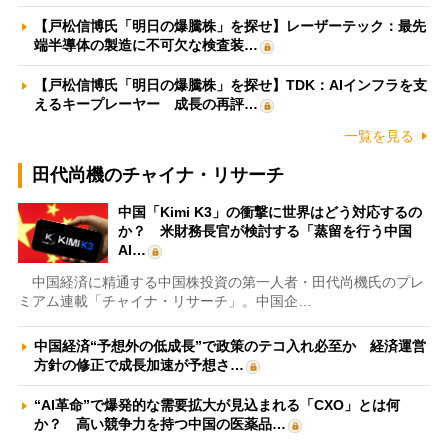
【戸松信博氏「明日の爆騰株」を探せ】レーザーテック：最先
端半導体の製造に不可欠な検査装…
【戸松信博氏「明日の爆騰株」を探せ】TDK：AIインフラを支
えるキープレーヤー 成長の再評…
一覧を見る
田代尚機のチャイナ・リサーチ
中国「Kimi K3」の衝撃に世界はどう対応するの
か？ 米財務長官が検討する「蒸留を行う中国
AI…
中国経済に精通する中国株投資の第一人者・田代尚機氏のプレ
ミアム連載「チャイナ・リサーチ」。中国企…
中国経済“予想外の低成長”で政策のテコ入れ必至か 経済運営
方針の修正で成長加速が予想さ…
“AI革命”で爆発的な需要拡大が見込まれる「CXO」とは何
か？ 高い競争力を持つ中国の医薬品…