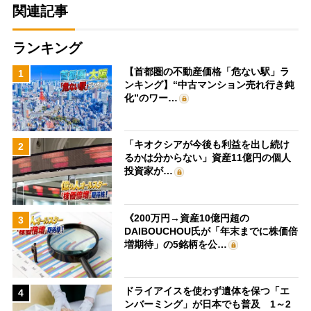
関連記事
ランキング
【首都圏の不動産価格「危ない駅」ラ
1
ンキング】“中古マンション売れ行き鈍
化”のワー…
「キオクシアが今後も利益を出し続け
2
るかは分からない」資産11億円の個人
投資家が…
《200万円→資産10億円超の
3
DAIBOUCHOU氏が「年末までに株価倍
増期待」の5銘柄を公…
ドライアイスを使わず遺体を保つ「エ
4
ンバーミング」が日本でも普及 1～2