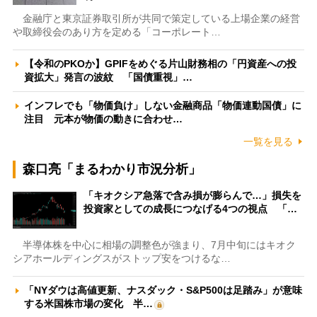
金融庁と東京証券取引所が共同で策定している上場企業の経営
や取締役会のあり方を定める「コーポレート…
【令和のPKOか】GPIFをめぐる片山財務相の「円資産への投
資拡大」発言の波紋 「国債重視」…
インフレでも「物価負け」しない金融商品「物価連動国債」に
注目 元本が物価の動きに合わせ…
一覧を見る
森口亮「まるわかり市況分析」
「キオクシア急落で含み損が膨らんで…」損失を
投資家としての成長につなげる4つの視点 「…
半導体株を中心に相場の調整色が強まり、7月中旬にはキオク
シアホールディングスがストップ安をつけるな…
「NYダウは高値更新、ナスダック・S&P500は足踏み」が意味
する米国株市場の変化 半…