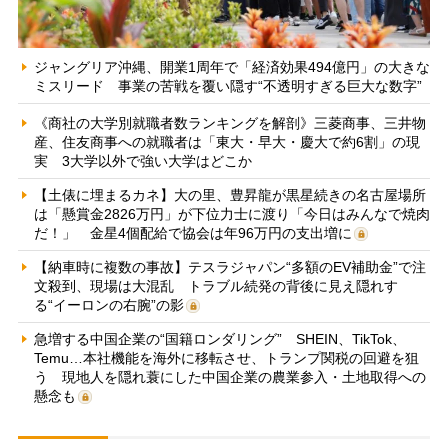
ジャングリア沖縄、開業1周年で「経済効果494億円」の大きな
ミスリード 事業の苦戦を覆い隠す“不透明すぎる巨大な数字”
《商社の大学別就職者数ランキングを解剖》三菱商事、三井物
産、住友商事への就職者は「東大・早大・慶大で約6割」の現
実 3大学以外で強い大学はどこか
【土俵に埋まるカネ】大の里、豊昇龍が黒星続きの名古屋場所
は「懸賞金2826万円」が下位力士に渡り「今日はみんなで焼肉
だ！」 金星4個配給で協会は年96万円の支出増に
【納車時に複数の事故】テスラジャパン“多額のEV補助金”で注
文殺到、現場は大混乱 トラブル続発の背後に見え隠れす
る“イーロンの右腕”の影
急増する中国企業の“国籍ロンダリング” SHEIN、TikTok、
Temu…本社機能を海外に移転させ、トランプ関税の回避を狙
う 現地人を隠れ蓑にした中国企業の農業参入・土地取得への
懸念も