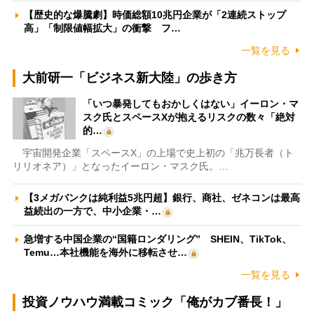
【歴史的な爆騰劇】時価総額10兆円企業が「2連続ストップ
高」「制限値幅拡大」の衝撃 フ…
一覧を見る
大前研一「ビジネス新大陸」の歩き方
「いつ暴発してもおかしくはない」イーロン・マ
スク氏とスペースXが抱えるリスクの数々「絶対
的…
宇宙開発企業「スペースX」の上場で史上初の「兆万長者（ト
リリオネア）」となったイーロン・マスク氏。…
【3メガバンクは純利益5兆円超】銀行、商社、ゼネコンは最高
益続出の一方で、中小企業・…
急増する中国企業の“国籍ロンダリング” SHEIN、TikTok、
Temu…本社機能を海外に移転させ…
一覧を見る
投資ノウハウ満載コミック「俺がカブ番長！」