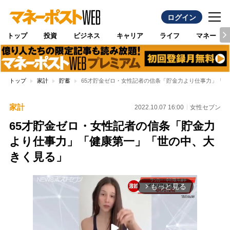
ログイン
トップ
投資
ビジネス
キャリア
ライフ
マネー
トップ
家計
貯蓄
65才貯金ゼロ・女性記者の信条「貯金力より仕事力」「
家計
2022.10.07 16:00
女性セブン
65才貯金ゼロ・女性記者の信条「貯金力
より仕事力」「健康第一」「世の中、大
きく見る」
もっと見る
arrow_forward_ios