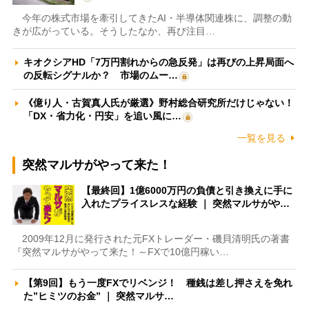
今年の株式市場を牽引してきたAI・半導体関連株に、調整の動
きが広がっている。そうしたなか、再び注目…
キオクシアHD「7万円割れからの急反発」は再びの上昇局面へ
の反転シグナルか？ 市場のムー…
《億り人・古賀真人氏が厳選》野村総合研究所だけじゃない！
「DX・省力化・円安」を追い風に…
一覧を見る
突然マルサがやって来た！
【最終回】1億6000万円の負債と引き換えに手に
入れたプライスレスな経験 ｜ 突然マルサがや…
2009年12月に発行された元FXトレーダー・磯貝清明氏の著書
『突然マルサがやって来た！～FXで10億円稼い…
【第9回】もう一度FXでリベンジ！ 種銭は差し押さえを免れ
た”ヒミツのお金” ｜ 突然マルサ…