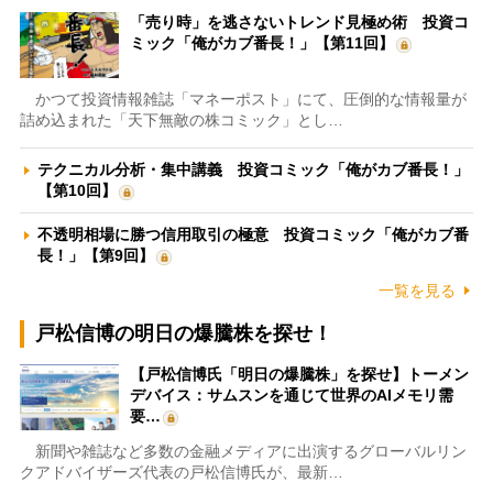
「売り時」を逃さないトレンド見極め術 投資コ
ミック「俺がカブ番長！」【第11回】
かつて投資情報雑誌「マネーポスト」にて、圧倒的な情報量が
詰め込まれた「天下無敵の株コミック」とし…
テクニカル分析・集中講義 投資コミック「俺がカブ番長！」
【第10回】
不透明相場に勝つ信用取引の極意 投資コミック「俺がカブ番
長！」【第9回】
一覧を見る
戸松信博の明日の爆騰株を探せ！
【戸松信博氏「明日の爆騰株」を探せ】トーメン
デバイス：サムスンを通じて世界のAIメモリ需
要…
新聞や雑誌など多数の金融メディアに出演するグローバルリン
クアドバイザーズ代表の戸松信博氏が、最新…