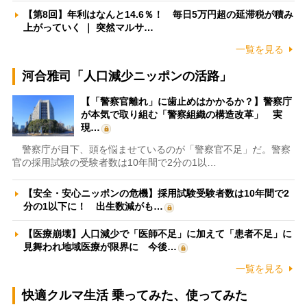
【第8回】年利はなんと14.6％！ 毎日5万円超の延滞税が積み
上がっていく ｜ 突然マルサ…
一覧を見る
河合雅司「人口減少ニッポンの活路」
【「警察官離れ」に歯止めはかかるか？】警察庁
が本気で取り組む「警察組織の構造改革」 実
現…
警察庁が目下、頭を悩ませているのが「警察官不足」だ。警察
官の採用試験の受験者数は10年間で2分の1以…
【安全・安心ニッポンの危機】採用試験受験者数は10年間で2
分の1以下に！ 出生数減がも…
【医療崩壊】人口減少で「医師不足」に加えて「患者不足」に
見舞われ地域医療が限界に 今後…
一覧を見る
快適クルマ生活 乗ってみた、使ってみた