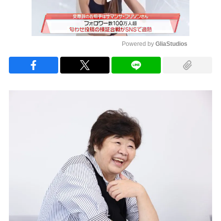
Powered by 
GliaStudios
Mute