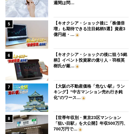
週間は問…
【キオクシア・ショック後に「株価倍
5
増」も期待できる注目銘柄5選】資産3
億円超・…
【キオクシア・ショックの後に狙う5銘
6
柄】イベント投資家の億り人・羽根英
樹氏が厳…
【大阪の不動産価格「危ない駅」ラン
7
キング】“中古マンション売れ行き鈍
化”のワース…
【世帯年収別・東京23区マンション
8
「狙い目駅」を大公開】年収500万円、
700万円で…