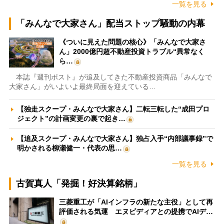
一覧を見る
「みんなで大家さん」配当ストップ騒動の内幕
《ついに見えた問題の核心》「みんなで大家さ
ん」2000億円超不動産投資トラブル“異常なく
ら…
本誌『週刊ポスト』が追及してきた不動産投資商品「みんなで
大家さん」がいよいよ最終局面を迎えている…
【独走スクープ・みんなで大家さん】二転三転した“成田プロ
ジェクト”の計画変更の裏で起き…
【追及スクープ・みんなで大家さん】独占入手“内部議事録”で
明かされる柳瀬健一・代表の思…
一覧を見る
古賀真人「発掘！好決算銘柄」
三菱重工が「AIインフラの新たな主役」として再
評価される気運 エヌビディアとの提携でAIデ…