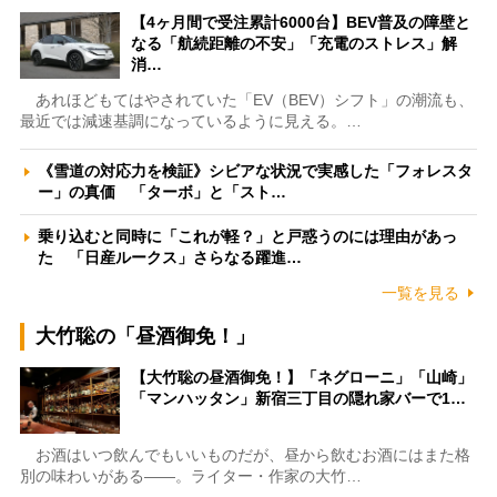
【4ヶ月間で受注累計6000台】BEV普及の障壁と
なる「航続距離の不安」「充電のストレス」解
消…
あれほどもてはやされていた「EV（BEV）シフト」の潮流も、
最近では減速基調になっているように見える。…
《雪道の対応力を検証》シビアな状況で実感した「フォレスタ
ー」の真価 「ターボ」と「スト…
乗り込むと同時に「これが軽？」と戸惑うのには理由があっ
た 「日産ルークス」さらなる躍進…
一覧を見る
大竹聡の「昼酒御免！」
【大竹聡の昼酒御免！】「ネグローニ」「山崎」
「マンハッタン」新宿三丁目の隠れ家バーで1…
お酒はいつ飲んでもいいものだが、昼から飲むお酒にはまた格
別の味わいがある――。ライター・作家の大竹…