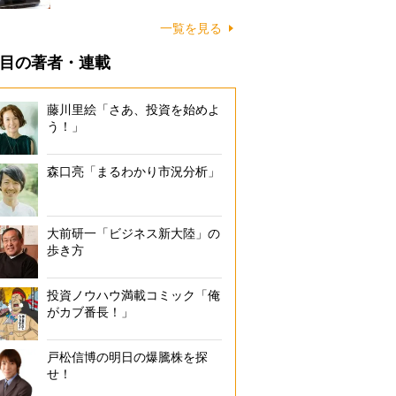
一覧を見る
目の著者・連載
藤川里絵「さあ、投資を始めよ
う！」
森口亮「まるわかり市況分析」
大前研一「ビジネス新大陸」の
歩き方
投資ノウハウ満載コミック「俺
がカブ番長！」
戸松信博の明日の爆騰株を探
せ！