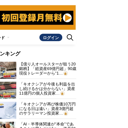
ンド
ログイン
ンキング
【億り人オールスターが狙う20
銘柄】「総資産69億円超」90歳
現役トレーダーから“1…
「キオクシアが今後も利益を出
し続けるかは分からない」資産
11億円の個人投資家…
「キオクシアが再び株価10万円
になる日は遠い」資産3億円超
のサラリーマン投資家…
「AI・半導体関連が“本命”であ