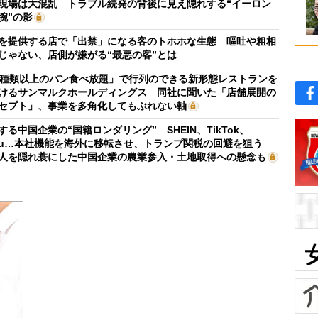
現場は大混乱 トラブル続発の背後に見え隠れする“イーロン
腕”の影
を提供する店で「出禁」になる客のトホホな生態 嘔吐や粗相
じゃない、店側が嫌がる“最悪の客”とは
0種類以上のパン食べ放題」で行列のできる新形態レストランを
けるサンマルクホールディングス 同社に聞いた「店舗展開の
セプト」、事業を多角化してもぶれない軸
する中国企業の“国籍ロンダリング” SHEIN、TikTok、
mu…本社機能を海外に移転させ、トランプ関税の回避を狙う
人を隠れ蓑にした中国企業の農業参入・土地取得への懸念も