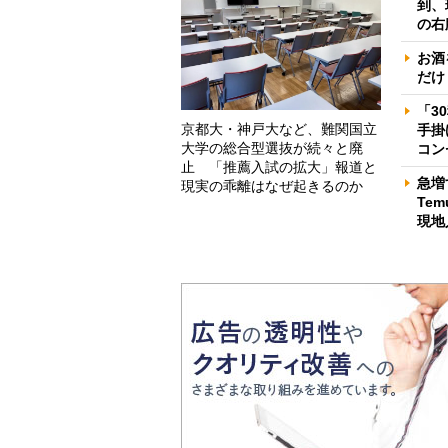
到、
の右
お酒
だけ
「3
京都大・神戸大など、難関国立
手掛
大学の総合型選抜が続々と廃
コン
止 「推薦入試の拡大」報道と
急増
現実の乖離はなぜ起きるのか
Te
現地