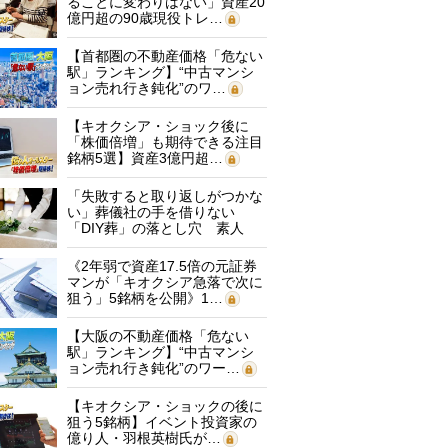
ることに変わりはない」資産20
億円超の90歳現役トレ…
【首都圏の不動産価格「危ない
駅」ランキング】“中古マンシ
ョン売れ行き鈍化”のワ…
【キオクシア・ショック後に
「株価倍増」も期待できる注目
銘柄5選】資産3億円超…
「失敗すると取り返しがつかな
い」葬儀社の手を借りない
「DIY葬」の落とし穴 素人
に…
《2年弱で資産17.5倍の元証券
マンが「キオクシア急落で次に
狙う」5銘柄を公開》1…
【大阪の不動産価格「危ない
駅」ランキング】“中古マンシ
ョン売れ行き鈍化”のワー…
【キオクシア・ショックの後に
狙う5銘柄】イベント投資家の
億り人・羽根英樹氏が…