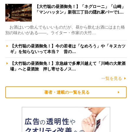
【大竹聡の昼酒御免！】「ネグローニ」「山崎」
「マンハッタン」新宿三丁目の隠れ家バーで1…
お酒はいつ飲んでもいいものだが、昼から飲むお酒にはまた格
別の味わいがある――。ライター・作家の大竹…
【大竹聡の昼酒御免！】今の若者は「なめろう」や「キヌカツ
ギ」を知らないって本当？ 昔の…
【大竹聡の昼酒御免！】京急線で多摩川越えて「川崎の大衆酒
場」へと昼酒旅 押し寄せるノス…
一覧を見る
著者・連載の一覧を見る