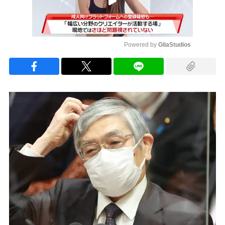
Powered by 
GliaStudios
Mute