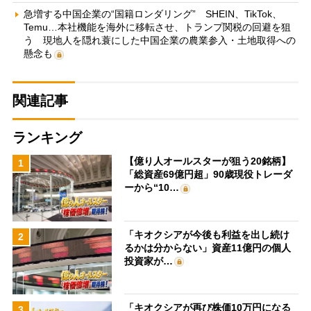
急増する中国企業の“国籍ロンダリング” SHEIN、TikTok、
Temu…本社機能を海外に移転させ、トランプ関税の回避を狙
う 現地人を隠れ蓑にした中国企業の農業参入・土地取得への
懸念も
関連記事
ランキング
【億り人オールスターが狙う20銘柄】
1
「総資産69億円超」90歳現役トレーダ
ーから“10…
「キオクシアが今後も利益を出し続け
2
るかは分からない」資産11億円の個人
投資家が…
「キオクシアが再び株価10万円になる
3