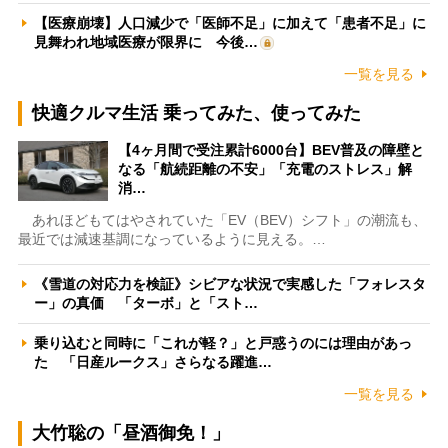
【医療崩壊】人口減少で「医師不足」に加えて「患者不足」に
見舞われ地域医療が限界に 今後…
一覧を見る
快適クルマ生活 乗ってみた、使ってみた
【4ヶ月間で受注累計6000台】BEV普及の障壁と
なる「航続距離の不安」「充電のストレス」解
消…
あれほどもてはやされていた「EV（BEV）シフト」の潮流も、
最近では減速基調になっているように見える。…
《雪道の対応力を検証》シビアな状況で実感した「フォレスタ
ー」の真価 「ターボ」と「スト…
乗り込むと同時に「これが軽？」と戸惑うのには理由があっ
た 「日産ルークス」さらなる躍進…
一覧を見る
大竹聡の「昼酒御免！」