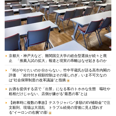
京都大・神戸大など、難関国立大学の総合型選抜が続々と廃
止 「推薦入試の拡大」報道と現実の乖離はなぜ起きるのか
「何がやりたいのか分からない」竹中平蔵氏が語る高市内閣の
評価 「給付付き税額控除はその場しのぎ」いま不可欠なの
は“社会保障制度の改革議論”と指摘
お酒を提供する店で「出禁」になる客のトホホな生態 嘔吐や
粗相だけじゃない、店側が嫌がる“最悪の客”とは
【納車時に複数の事故】テスラジャパン“多額のEV補助金”で注
文殺到、現場は大混乱 トラブル続発の背後に見え隠れす
る“イーロンの右腕”の影