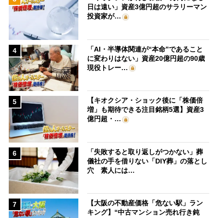
日は遠い」資産3億円超のサラリーマン
投資家が…
「AI・半導体関連が“本命”であること
4
に変わりはない」資産20億円超の90歳
現役トレー…
【キオクシア・ショック後に「株価倍
5
増」も期待できる注目銘柄5選】資産3
億円超・…
「失敗すると取り返しがつかない」葬
6
儀社の手を借りない「DIY葬」の落とし
穴 素人には…
【大阪の不動産価格「危ない駅」ラン
7
キング】“中古マンション売れ行き鈍