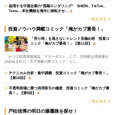
急増する中国企業の“国籍ロンダリング” SHEIN、TikTok、
Temu…本社機能を海外に移転させ…
一覧を見る
投資ノウハウ満載コミック「俺がカブ番長！」
「売り時」を逃さないトレンド見極め術 投資コ
ミック「俺がカブ番長！」【第11回】
かつて投資情報雑誌「マネーポスト」にて、圧倒的な情報量が
詰め込まれた「天下無敵の株コミック」とし…
テクニカル分析・集中講義 投資コミック「俺がカブ番長！」
【第10回】
不透明相場に勝つ信用取引の極意 投資コミック「俺がカブ番
長！」【第9回】
一覧を見る
戸松信博の明日の爆騰株を探せ！