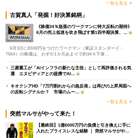
一覧を見る
古賀真人「発掘！好決算銘柄」
《株価34％急落のワークマンに特大反転の期待》
6月の売上低迷を吹き飛ばす第1四半期決算、…
6月3日に8330円をつけたワークマン（東証スタンダード・
7564）の株価は、わずか1カ月あまりで約34％下落…
三菱重工が「AIインフラの新たな主役」として再評価される気
運 エヌビディアとの提携でAI…
キオクシアHD「7万円割れからの急反発」は再びの上昇局面へ
の反転シグナルか？ 市場のムー…
一覧を見る
突然マルサがやって来た！
【最終回】1億6000万円の負債と引き換えに手に
入れたプライスレスな経験 ｜ 突然マルサがや…