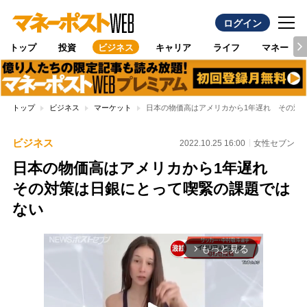
ログイン
トップ
投資
ビジネス
キャリア
ライフ
マネー
トップ
ビジネス
マーケット
日本の物価高はアメリカから1年遅れ その対
ビジネス
2022.10.25 16:00
女性セブン
日本の物価高はアメリカから1年遅れ
その対策は日銀にとって喫緊の課題では
ない
もっと見る
arrow_forward_ios