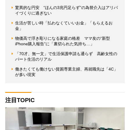
驚異的な円安 “ほんの3兆円足らず”の為替介入はアリバ
イづくりに過ぎない
生活が苦しい時「払わなくていいお金」「もらえるお
金」
物価高で浮き彫りになる家庭の格差 ママ友の“新型
iPhone購入報告”に「裏切られた気持ち…」
「70才、無一文」で生活保護申請も通らず 高齢女性の
パート生活のリアル
働きたくても働けない貧困専業主婦、再就職先は「4C」
が多い現実
注目TOPIC