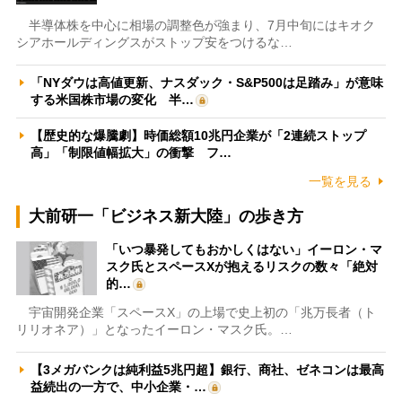
半導体株を中心に相場の調整色が強まり、7月中旬にはキオク
シアホールディングスがストップ安をつけるな…
「NYダウは高値更新、ナスダック・S&P500は足踏み」が意味
する米国株市場の変化 半…
【歴史的な爆騰劇】時価総額10兆円企業が「2連続ストップ
高」「制限値幅拡大」の衝撃 フ…
一覧を見る
大前研一「ビジネス新大陸」の歩き方
「いつ暴発してもおかしくはない」イーロン・マ
スク氏とスペースXが抱えるリスクの数々「絶対
的…
宇宙開発企業「スペースX」の上場で史上初の「兆万長者（ト
リリオネア）」となったイーロン・マスク氏。…
【3メガバンクは純利益5兆円超】銀行、商社、ゼネコンは最高
益続出の一方で、中小企業・…