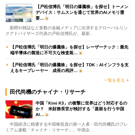
【戸松信博氏「明日の爆騰株」を探せ】トーメン
デバイス：サムスンを通じて世界のAIメモリ需
要…
新聞や雑誌など多数の金融メディアに出演するグローバルリン
クアドバイザーズ代表の戸松信博氏が、最新…
【戸松信博氏「明日の爆騰株」を探せ】レーザーテック：最先
端半導体の製造に不可欠な検査装…
【戸松信博氏「明日の爆騰株」を探せ】TDK：AIインフラを支
えるキープレーヤー 成長の再評…
一覧を見る
田代尚機のチャイナ・リサーチ
中国「Kimi K3」の衝撃に世界はどう対応するの
か？ 米財務長官が検討する「蒸留を行う中国
AI…
中国経済に精通する中国株投資の第一人者・田代尚機氏のプレ
ミアム連載「チャイナ・リサーチ」。中国企…