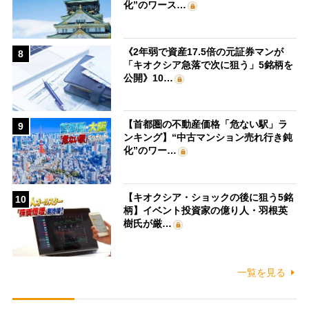
化”のワース…
《2年弱で資産17.5倍の元証券マンが
8
「キオクシア急落で次に狙う」5銘柄を
公開》10…
【首都圏の不動産価格「危ない駅」ラ
9
ンキング】“中古マンション売れ行き鈍
化”のワー…
【キオクシア・ショックの後に狙う5銘
10
柄】イベント投資家の億り人・羽根英
樹氏が厳…
一覧を見る