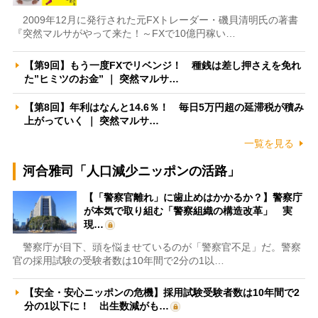
2009年12月に発行された元FXトレーダー・磯貝清明氏の著書
『突然マルサがやって来た！～FXで10億円稼い…
【第9回】もう一度FXでリベンジ！ 種銭は差し押さえを免れ
た”ヒミツのお金” ｜ 突然マルサ…
【第8回】年利はなんと14.6％！ 毎日5万円超の延滞税が積み
上がっていく ｜ 突然マルサ…
一覧を見る
河合雅司「人口減少ニッポンの活路」
【「警察官離れ」に歯止めはかかるか？】警察庁
が本気で取り組む「警察組織の構造改革」 実
現…
警察庁が目下、頭を悩ませているのが「警察官不足」だ。警察
官の採用試験の受験者数は10年間で2分の1以…
【安全・安心ニッポンの危機】採用試験受験者数は10年間で2
分の1以下に！ 出生数減がも…