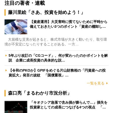
注目の著者・連載
藤川里絵「さあ、投資を始めよう！」
【資産運用】大災害時に慌てないために平時から
備えておきたい3つのポイント「資産の棚卸し…
大規模な災害が起きると、株式市場が大きく動いたり、取引環
境が不安定になったりすることがある。一方…
5年ぶり改訂の「CGコード」、何が変わったのかポイントを解
説 企業に成長投資の具体的な説…
【令和のPKOか】GPIFをめぐる片山財務相の「円資産への投
資拡大」発言の波紋 「国債重視」…
一覧を見る
森口亮「まるわかり市況分析」
「キオクシア急落で含み損が膨らんで…」損失を
投資家としての成長につなげる4つの視点 「…