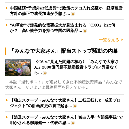
中国経済“予想外の低成長”で政策のテコ入れ必至か 経済運営
方針の修正で成長加速が予想さ…
“AI革命”で爆発的な需要拡大が見込まれる「CXO」とは何
か？ 高い競争力を持つ中国の医薬品…
一覧を見る
「みんなで大家さん」配当ストップ騒動の内幕
《ついに見えた問題の核心》「みんなで大家さ
ん」2000億円超不動産投資トラブル“異常なく
ら…
本誌『週刊ポスト』が追及してきた不動産投資商品「みんなで
大家さん」がいよいよ最終局面を迎えている…
【独走スクープ・みんなで大家さん】二転三転した“成田プロ
ジェクト”の計画変更の裏で起き…
【追及スクープ・みんなで大家さん】独占入手“内部議事録”で
明かされる柳瀬健一・代表の思…