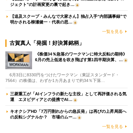
ジェクト”の計画変更の裏で起き…
【追及スクープ・みんなで大家さん】独占入手“内部議事録”で
明かされる柳瀬健一・代表の思…
一覧を見る
古賀真人「発掘！好決算銘柄」
《株価34％急落のワークマンに特大反転の期待》
6月の売上低迷を吹き飛ばす第1四半期決算、…
6月3日に8330円をつけたワークマン（東証スタンダード・
7564）の株価は、わずか1カ月あまりで約34％下落…
三菱重工が「AIインフラの新たな主役」として再評価される気
運 エヌビディアとの提携でAI…
キオクシアHD「7万円割れからの急反発」は再びの上昇局面へ
の反転シグナルか？ 市場のムー…
一覧を見る