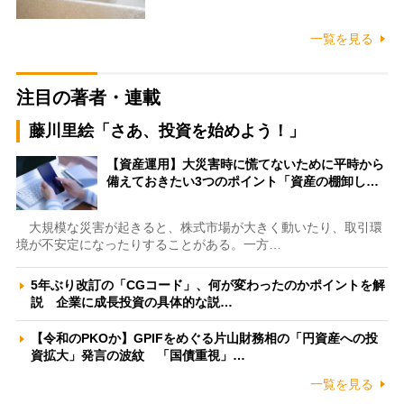
一覧を見る
注目の著者・連載
藤川里絵「さあ、投資を始めよう！」
【資産運用】大災害時に慌てないために平時から
備えておきたい3つのポイント「資産の棚卸し…
大規模な災害が起きると、株式市場が大きく動いたり、取引環
境が不安定になったりすることがある。一方…
5年ぶり改訂の「CGコード」、何が変わったのかポイントを解
説 企業に成長投資の具体的な説…
【令和のPKOか】GPIFをめぐる片山財務相の「円資産への投
資拡大」発言の波紋 「国債重視」…
一覧を見る