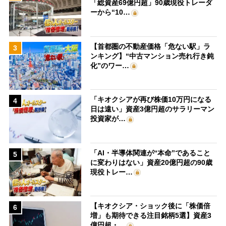
「総資産69億円超」90歳現役トレーダ
ーから“10…
【首都圏の不動産価格「危ない駅」ラ
3
ンキング】“中古マンション売れ行き鈍
化”のワー…
「キオクシアが再び株価10万円になる
4
日は遠い」資産3億円超のサラリーマン
投資家が…
「AI・半導体関連が“本命”であること
5
に変わりはない」資産20億円超の90歳
現役トレー…
【キオクシア・ショック後に「株価倍
6
増」も期待できる注目銘柄5選】資産3
億円超・…