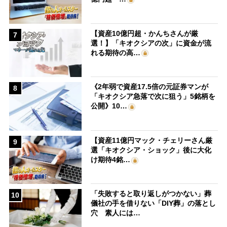
【資産10億円超・かんちさんが厳
7
選！】「キオクシアの次」に資金が流
れる期待の高…
《2年弱で資産17.5倍の元証券マンが
8
「キオクシア急落で次に狙う」5銘柄を
公開》10…
【資産11億円マック・チェリーさん厳
9
選「キオクシア・ショック」後に大化
け期待4銘…
「失敗すると取り返しがつかない」葬
10
儀社の手を借りない「DIY葬」の落とし
穴 素人には…