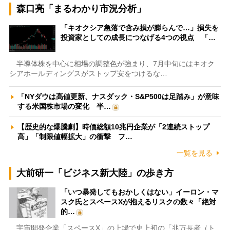
森口亮「まるわかり市況分析」
「キオクシア急落で含み損が膨らんで…」損失を
投資家としての成長につなげる4つの視点 「…
半導体株を中心に相場の調整色が強まり、7月中旬にはキオク
シアホールディングスがストップ安をつけるな…
「NYダウは高値更新、ナスダック・S&P500は足踏み」が意味
する米国株市場の変化 半…
【歴史的な爆騰劇】時価総額10兆円企業が「2連続ストップ
高」「制限値幅拡大」の衝撃 フ…
一覧を見る
大前研一「ビジネス新大陸」の歩き方
「いつ暴発してもおかしくはない」イーロン・マ
スク氏とスペースXが抱えるリスクの数々「絶対
的…
宇宙開発企業「スペースX」の上場で史上初の「兆万長者（ト