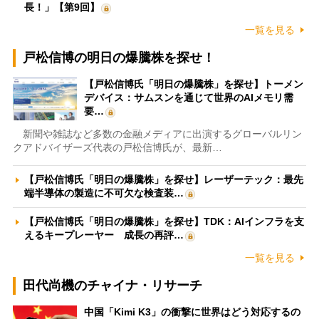
長！」【第9回】
一覧を見る
戸松信博の明日の爆騰株を探せ！
【戸松信博氏「明日の爆騰株」を探せ】トーメン
デバイス：サムスンを通じて世界のAIメモリ需
要…
新聞や雑誌など多数の金融メディアに出演するグローバルリン
クアドバイザーズ代表の戸松信博氏が、最新…
【戸松信博氏「明日の爆騰株」を探せ】レーザーテック：最先
端半導体の製造に不可欠な検査装…
【戸松信博氏「明日の爆騰株」を探せ】TDK：AIインフラを支
えるキープレーヤー 成長の再評…
一覧を見る
田代尚機のチャイナ・リサーチ
中国「Kimi K3」の衝撃に世界はどう対応するの