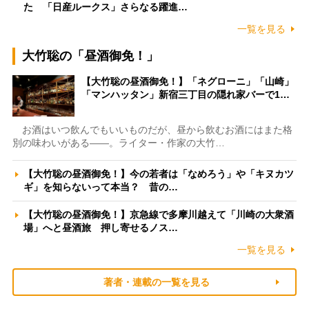
た 「日産ルークス」さらなる躍進…
一覧を見る
大竹聡の「昼酒御免！」
【大竹聡の昼酒御免！】「ネグローニ」「山崎」
「マンハッタン」新宿三丁目の隠れ家バーで1…
お酒はいつ飲んでもいいものだが、昼から飲むお酒にはまた格
別の味わいがある――。ライター・作家の大竹…
【大竹聡の昼酒御免！】今の若者は「なめろう」や「キヌカツ
ギ」を知らないって本当？ 昔の…
【大竹聡の昼酒御免！】京急線で多摩川越えて「川崎の大衆酒
場」へと昼酒旅 押し寄せるノス…
一覧を見る
著者・連載の一覧を見る