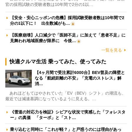
官の採用試験の受験者数は10年間で2分の1以…
【安全・安心ニッポンの危機】採用試験受験者数は10年間で2
分の1以下に！ 出生数減がも…
【医療崩壊】人口減少で「医師不足」に加えて「患者不足」に
見舞われ地域医療が限界に 今後…
一覧を見る
快適クルマ生活 乗ってみた、使ってみた
【4ヶ月間で受注累計6000台】BEV普及の障壁と
なる「航続距離の不安」「充電のストレス」解
消…
あれほどもてはやされていた「EV（BEV）シフト」の潮流も、
最近では減速基調になっているように見える。…
《雪道の対応力を検証》シビアな状況で実感した「フォレスタ
ー」の真価 「ターボ」と「スト…
乗り込むと同時に「これが軽？」と戸惑うのには理由があっ