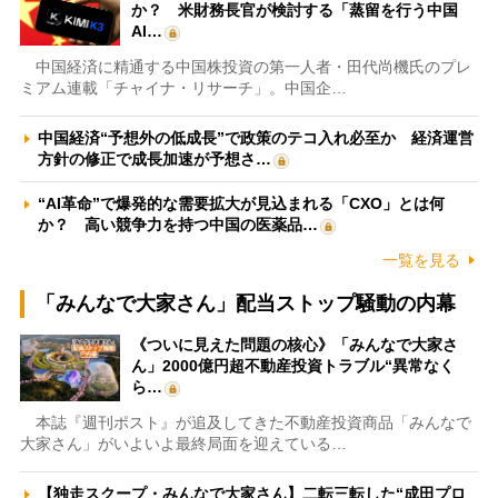
か？ 米財務長官が検討する「蒸留を行う中国
AI…
中国経済に精通する中国株投資の第一人者・田代尚機氏のプレ
ミアム連載「チャイナ・リサーチ」。中国企…
中国経済“予想外の低成長”で政策のテコ入れ必至か 経済運営
方針の修正で成長加速が予想さ…
“AI革命”で爆発的な需要拡大が見込まれる「CXO」とは何
か？ 高い競争力を持つ中国の医薬品…
一覧を見る
「みんなで大家さん」配当ストップ騒動の内幕
《ついに見えた問題の核心》「みんなで大家さ
ん」2000億円超不動産投資トラブル“異常なく
ら…
本誌『週刊ポスト』が追及してきた不動産投資商品「みんなで
大家さん」がいよいよ最終局面を迎えている…
【独走スクープ・みんなで大家さん】二転三転した“成田プロ