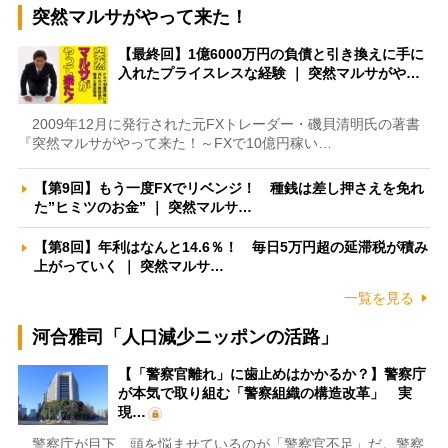
突然マルサがやって来た！
【最終回】1億6000万円の負債と引き換えに手に
入れたプライスレスな経験 ｜ 突然マルサがや…
2009年12月に発行された元FXトレーダー・磯貝清明氏の著書
『突然マルサがやって来た！～FXで10億円稼い…
【第9回】もう一度FXでリベンジ！ 種銭は差し押さえを免れ
た”ヒミツのお金” ｜ 突然マルサ…
【第8回】年利はなんと14.6％！ 毎日5万円超の延滞税が積み
上がっていく ｜ 突然マルサ…
一覧を見る
河合雅司「人口減少ニッポンの活路」
【「警察官離れ」に歯止めはかかるか？】警察庁
が本気で取り組む「警察組織の構造改革」 実
現…
警察庁が目下、頭を悩ませているのが「警察官不足」だ。警察