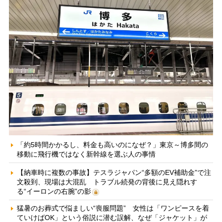
「約5時間かかるし、料金も高いのになぜ？」東京～博多間の
移動に飛行機ではなく新幹線を選ぶ人の事情
【納車時に複数の事故】テスラジャパン“多額のEV補助金”で注
文殺到、現場は大混乱 トラブル続発の背後に見え隠れす
る“イーロンの右腕”の影
猛暑のお葬式で悩ましい“喪服問題” 女性は「ワンピースを着
ていけばOK」という俗説に潜む誤解、なぜ「ジャケット」が