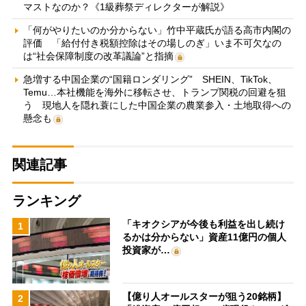
マストなのか？《1級葬祭ディレクターが解説》
「何がやりたいのか分からない」竹中平蔵氏が語る高市内閣の
評価 「給付付き税額控除はその場しのぎ」いま不可欠なの
は“社会保障制度の改革議論”と指摘
急増する中国企業の“国籍ロンダリング” SHEIN、TikTok、
Temu…本社機能を海外に移転させ、トランプ関税の回避を狙
う 現地人を隠れ蓑にした中国企業の農業参入・土地取得への
懸念も
関連記事
ランキング
「キオクシアが今後も利益を出し続け
1
るかは分からない」資産11億円の個人
投資家が…
【億り人オールスターが狙う20銘柄】
2