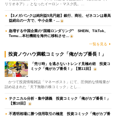
リリオネア）」となったイーロン・マスク氏。…
【3メガバンクは純利益5兆円超】銀行、商社、ゼネコンは最高
益続出の一方で、中小企業・…
急増する中国企業の“国籍ロンダリング” SHEIN、TikTok、
Temu…本社機能を海外に移転させ…
一覧を見る
投資ノウハウ満載コミック「俺がカブ番長！」
「売り時」を逃さないトレンド見極め術 投資コ
ミック「俺がカブ番長！」【第11回】
かつて投資情報雑誌「マネーポスト」にて、圧倒的な情報量が
詰め込まれた「天下無敵の株コミック」とし…
テクニカル分析・集中講義 投資コミック「俺がカブ番長！」
【第10回】
不透明相場に勝つ信用取引の極意 投資コミック「俺がカブ番