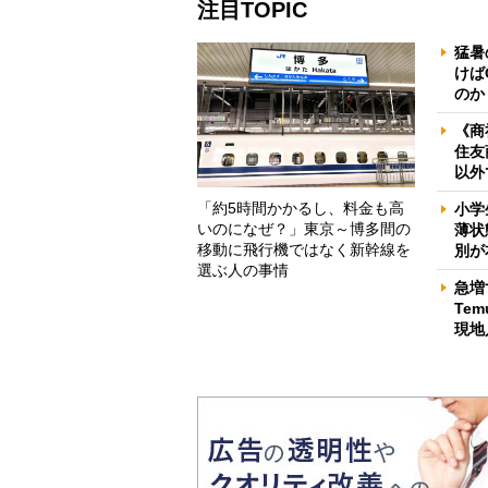
注目TOPIC
猛暑
けば
のか
《商
住友
以外
「約5時間かかるし、料金も高
小学
いのになぜ？」東京～博多間の
薄状
移動に飛行機ではなく新幹線を
別が
選ぶ人の事情
急増
Te
現地