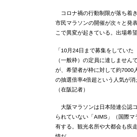
コロナ禍の行動制限が落ち着き
市民マラソンの開催が次々と発
こで異変が起きている。出場希
「10月24日まで募集をしていた『
（一般枠）の定員に達しませんで
が、希望者が枠に対して約700
の抽選倍率4倍超という人気が消
（在阪記者）
大阪マラソンは日本陸連公認コ
られていない「AIMS」（国際
有する。観光名所や大都会も疾
情だ。