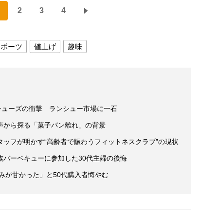
2
3
4
スポーツ
値上げ
趣味
シューズの衝撃 ランシュー市場に一石
声から探る「菓子パン離れ」の背景
タッフが明かす“高齢者で賑わうフィットネスクラブ”の現状
族バーベキューに参加した30代主婦の後悔
読みが甘かった」と50代購入者悔やむ