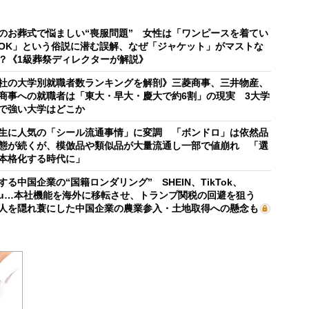
のお葬式で悩ましい“喪服問題” 女性は「ワンピースを着てい
OK」という俗説に潜む誤解、なぜ「ジャケット」がマストな
？《1級葬祭ディレクターが解説》
社の大学別就職者数ランキングを解剖》三菱商事、三井物産、
商事への就職者は「東大・早大・慶大で約6割」の現実 3大学
で強い大学はどこか
生に人気の「シール流通事情」に変調 「ボンドロ」は依然品
態が続くが、模倣品や類似品が大量流通し一部で値崩れ 「選
本格化する時代に」
する中国企業の“国籍ロンダリング” SHEIN、TikTok、
mu…本社機能を海外に移転させ、トランプ関税の回避を狙う
人を隠れ蓑にした中国企業の農業参入・土地取得への懸念も