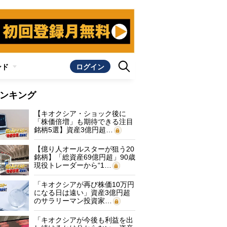
ンド
ログイン
ンキング
【キオクシア・ショック後に
「株価倍増」も期待できる注目
銘柄5選】資産3億円超…
【億り人オールスターが狙う20
銘柄】「総資産69億円超」90歳
現役トレーダーから“1…
「キオクシアが再び株価10万円
になる日は遠い」資産3億円超
のサラリーマン投資家…
「キオクシアが今後も利益を出