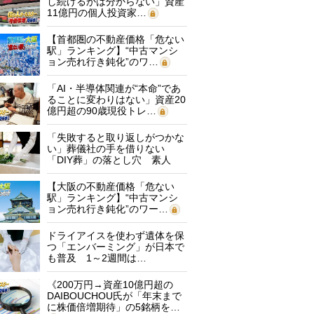
し続けるかは分からない」資産
11億円の個人投資家…
【首都圏の不動産価格「危ない
駅」ランキング】“中古マンシ
ョン売れ行き鈍化”のワ…
「AI・半導体関連が“本命”であ
ることに変わりはない」資産20
億円超の90歳現役トレ…
「失敗すると取り返しがつかな
い」葬儀社の手を借りない
「DIY葬」の落とし穴 素人
に…
【大阪の不動産価格「危ない
駅」ランキング】“中古マンシ
ョン売れ行き鈍化”のワー…
ドライアイスを使わず遺体を保
つ「エンバーミング」が日本で
も普及 1～2週間は…
《200万円→資産10億円超の
DAIBOUCHOU氏が「年末まで
に株価倍増期待」の5銘柄を…