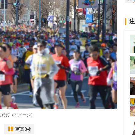
注
に異変（イメージ）
写真8枚