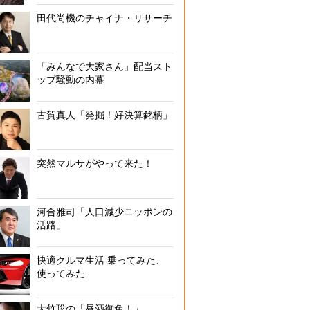
田代尚機のチャイナ・リサーチ
「みんなで大家さん」配当スト
ップ騒動の内幕
古賀真人「発掘！好決算銘柄」
突然マルサがやって来た！
河合雅司「人口減少ニッポンの
活路」
快適クルマ生活 乗ってみた、
使ってみた
大竹聡の「昼酒御免！」