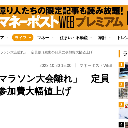
ア
ライフ
マネー
住まい・不動産
家計
トレ
ラソン大会離れ」 定員割れ続出の背景に参加費大幅値上げ
ラ
1
2022.10.30 15:00
マネーポストWEB
マラソン大会離れ」 定員
2
参加費大幅値上げ
Loaded
:
3
88.27%
/
4