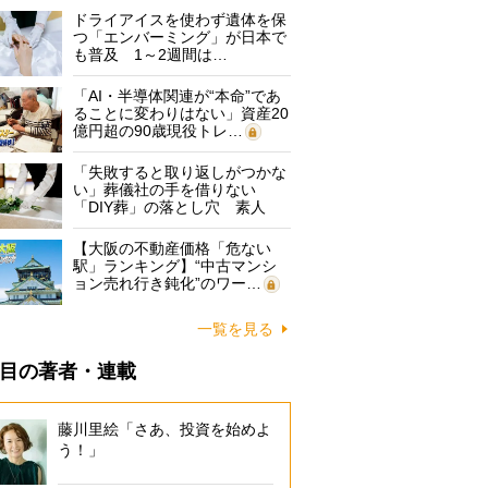
ドライアイスを使わず遺体を保
つ「エンバーミング」が日本で
も普及 1～2週間は…
「AI・半導体関連が“本命”であ
ることに変わりはない」資産20
億円超の90歳現役トレ…
「失敗すると取り返しがつかな
い」葬儀社の手を借りない
「DIY葬」の落とし穴 素人
に…
【大阪の不動産価格「危ない
駅」ランキング】“中古マンシ
ョン売れ行き鈍化”のワー…
一覧を見る
目の著者・連載
藤川里絵「さあ、投資を始めよ
う！」