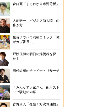
森口亮「まるわかり市況分析」
大前研一「ビジネス新大陸」の
歩き方
投資ノウハウ満載コミック「俺
がカブ番長！」
戸松信博の明日の爆騰株を探
せ！
田代尚機のチャイナ・リサーチ
「みんなで大家さん」配当スト
ップ騒動の内幕
古賀真人「発掘！好決算銘柄」