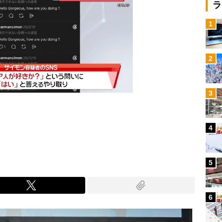
ラ
1
2
3
4
Mute
5
6