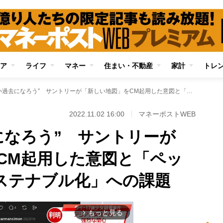
ア
ライフ
マネー
住まい・不動産
家計
トレ
“素晴らしい過去になろう” サントリーが「新しい地図」をCM起用した意図と「ペットボトル100％サステナブル化」への課題
2022.11.02 16:00
マネーポストWEB
になろう” サントリーが
CM起用した意図と「ペッ
サステナブル化」への課題
もっと見る
arrow_forward_ios