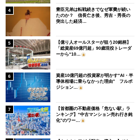
豊臣兄弟は転戦続きでなぜ軍費が続い
4
たのか？ 信長亡き後、秀吉・秀長の
突出した経済…
【億り人オールスターが狙う20銘柄】
5
「総資産69億円超」90歳現役トレーダ
ーから“10…
資産10億円超の投資家が明かす“AI・半
6
導体相場に乗らなかった理由” フルポ
ジション…
【首都圏の不動産価格「危ない駅」ラ
7
ンキング】“中古マンション売れ行き鈍
化”のワー…