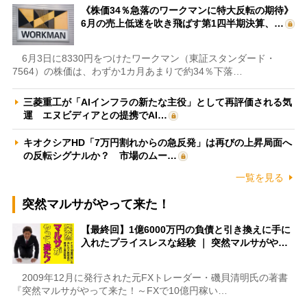
《株価34％急落のワークマンに特大反転の期待》
6月の売上低迷を吹き飛ばす第1四半期決算、…
6月3日に8330円をつけたワークマン（東証スタンダード・
7564）の株価は、わずか1カ月あまりで約34％下落…
三菱重工が「AIインフラの新たな主役」として再評価される気
運 エヌビディアとの提携でAI…
キオクシアHD「7万円割れからの急反発」は再びの上昇局面へ
の反転シグナルか？ 市場のムー…
一覧を見る
突然マルサがやって来た！
【最終回】1億6000万円の負債と引き換えに手に
入れたプライスレスな経験 ｜ 突然マルサがや…
2009年12月に発行された元FXトレーダー・磯貝清明氏の著書
『突然マルサがやって来た！～FXで10億円稼い…