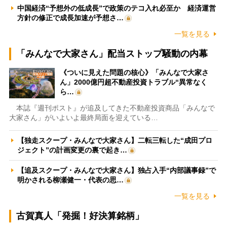
中国経済“予想外の低成長”で政策のテコ入れ必至か 経済運営
方針の修正で成長加速が予想さ…
一覧を見る
「みんなで大家さん」配当ストップ騒動の内幕
《ついに見えた問題の核心》「みんなで大家さ
ん」2000億円超不動産投資トラブル“異常なく
ら…
本誌『週刊ポスト』が追及してきた不動産投資商品「みんなで
大家さん」がいよいよ最終局面を迎えている…
【独走スクープ・みんなで大家さん】二転三転した“成田プロ
ジェクト”の計画変更の裏で起き…
【追及スクープ・みんなで大家さん】独占入手“内部議事録”で
明かされる柳瀬健一・代表の思…
一覧を見る
古賀真人「発掘！好決算銘柄」