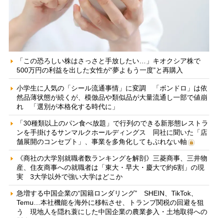
「この恐ろしい株はさっさと手放したい…」キオクシア株で
500万円の利益を出した女性が“夢よもう一度”と再購入
小学生に人気の「シール流通事情」に変調 「ボンドロ」は依
然品薄状態が続くが、模倣品や類似品が大量流通し一部で値崩
れ 「選別が本格化する時代に」
「30種類以上のパン食べ放題」で行列のできる新形態レストラ
ンを手掛けるサンマルクホールディングス 同社に聞いた「店
舗展開のコンセプト」、事業を多角化してもぶれない軸
《商社の大学別就職者数ランキングを解剖》三菱商事、三井物
産、住友商事への就職者は「東大・早大・慶大で約6割」の現
実 3大学以外で強い大学はどこか
急増する中国企業の“国籍ロンダリング” SHEIN、TikTok、
Temu…本社機能を海外に移転させ、トランプ関税の回避を狙
う 現地人を隠れ蓑にした中国企業の農業参入・土地取得への