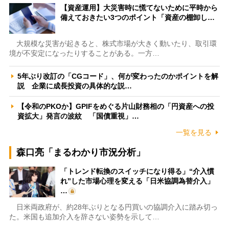
【資産運用】大災害時に慌てないために平時から
備えておきたい3つのポイント「資産の棚卸し…
大規模な災害が起きると、株式市場が大きく動いたり、取引環
境が不安定になったりすることがある。一方…
5年ぶり改訂の「CGコード」、何が変わったのかポイントを解
説 企業に成長投資の具体的な説…
【令和のPKOか】GPIFをめぐる片山財務相の「円資産への投
資拡大」発言の波紋 「国債重視」…
一覧を見る
森口亮「まるわかり市況分析」
「トレンド転換のスイッチになり得る」“介入慣
れ”した市場心理を変える「日米協調為替介入」
…
日米両政府が、約28年ぶりとなる円買いの協調介入に踏み切っ
た。米国も追加介入を辞さない姿勢を示して…