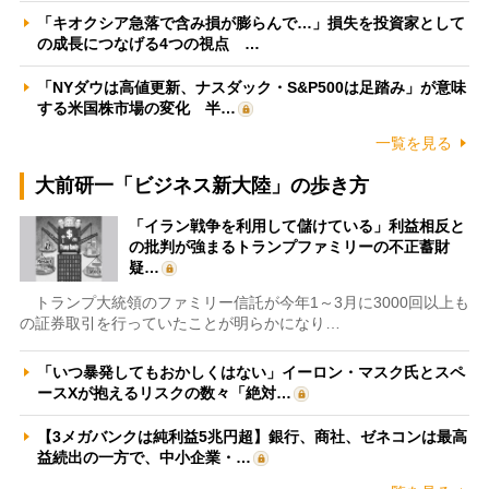
「キオクシア急落で含み損が膨らんで…」損失を投資家として
の成長につなげる4つの視点 …
「NYダウは高値更新、ナスダック・S&P500は足踏み」が意味
する米国株市場の変化 半…
一覧を見る
大前研一「ビジネス新大陸」の歩き方
「イラン戦争を利用して儲けている」利益相反と
の批判が強まるトランプファミリーの不正蓄財
疑…
トランプ大統領のファミリー信託が今年1～3月に3000回以上も
の証券取引を行っていたことが明らかになり…
「いつ暴発してもおかしくはない」イーロン・マスク氏とスペ
ースXが抱えるリスクの数々「絶対…
【3メガバンクは純利益5兆円超】銀行、商社、ゼネコンは最高
益続出の一方で、中小企業・…