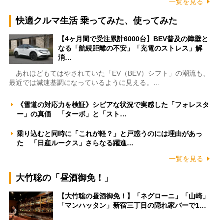
一覧を見る
快適クルマ生活 乗ってみた、使ってみた
【4ヶ月間で受注累計6000台】BEV普及の障壁と
なる「航続距離の不安」「充電のストレス」解
消…
あれほどもてはやされていた「EV（BEV）シフト」の潮流も、
最近では減速基調になっているように見える。…
《雪道の対応力を検証》シビアな状況で実感した「フォレスタ
ー」の真価 「ターボ」と「スト…
乗り込むと同時に「これが軽？」と戸惑うのには理由があっ
た 「日産ルークス」さらなる躍進…
一覧を見る
大竹聡の「昼酒御免！」
【大竹聡の昼酒御免！】「ネグローニ」「山崎」
「マンハッタン」新宿三丁目の隠れ家バーで1…