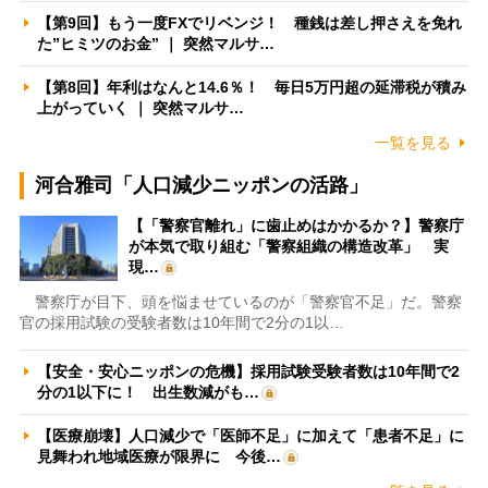
【第9回】もう一度FXでリベンジ！ 種銭は差し押さえを免れ
た”ヒミツのお金” ｜ 突然マルサ…
【第8回】年利はなんと14.6％！ 毎日5万円超の延滞税が積み
上がっていく ｜ 突然マルサ…
一覧を見る
河合雅司「人口減少ニッポンの活路」
【「警察官離れ」に歯止めはかかるか？】警察庁
が本気で取り組む「警察組織の構造改革」 実
現…
警察庁が目下、頭を悩ませているのが「警察官不足」だ。警察
官の採用試験の受験者数は10年間で2分の1以…
【安全・安心ニッポンの危機】採用試験受験者数は10年間で2
分の1以下に！ 出生数減がも…
【医療崩壊】人口減少で「医師不足」に加えて「患者不足」に
見舞われ地域医療が限界に 今後…