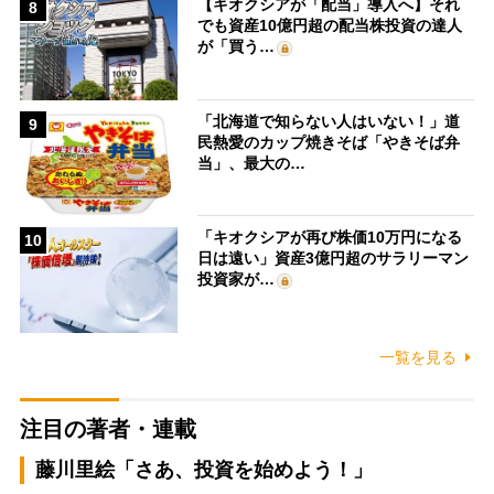
【キオクシアが「配当」導入へ】それ
8
でも資産10億円超の配当株投資の達人
が「買う…
「北海道で知らない人はいない！」道
9
民熱愛のカップ焼きそば「やきそば弁
当」、最大の…
「キオクシアが再び株価10万円になる
10
日は遠い」資産3億円超のサラリーマン
投資家が…
一覧を見る
注目の著者・連載
藤川里絵「さあ、投資を始めよう！」