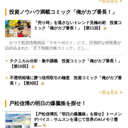
一覧を見る
投資ノウハウ満載コミック「俺がカブ番長！」
「売り時」を逃さないトレンド見極め術 投資コ
ミック「俺がカブ番長！」【第11回】
かつて投資情報雑誌「マネーポスト」にて、圧倒的な情報量が
詰め込まれた「天下無敵の株コミック」とし…
テクニカル分析・集中講義 投資コミック「俺がカブ番長！」
【第10回】
不透明相場に勝つ信用取引の極意 投資コミック「俺がカブ番
長！」【第9回】
一覧を見る
戸松信博の明日の爆騰株を探せ！
【戸松信博氏「明日の爆騰株」を探せ】トーメン
デバイス：サムスンを通じて世界のAIメモリ需
要…