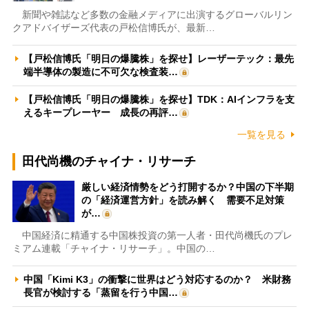
新聞や雑誌など多数の金融メディアに出演するグローバルリン
クアドバイザーズ代表の戸松信博氏が、最新…
【戸松信博氏「明日の爆騰株」を探せ】レーザーテック：最先
端半導体の製造に不可欠な検査装…
【戸松信博氏「明日の爆騰株」を探せ】TDK：AIインフラを支
えるキープレーヤー 成長の再評…
一覧を見る
田代尚機のチャイナ・リサーチ
厳しい経済情勢をどう打開するか？中国の下半期
の「経済運営方針」を読み解く 需要不足対策
が…
中国経済に精通する中国株投資の第一人者・田代尚機氏のプレ
ミアム連載「チャイナ・リサーチ」。中国の…
中国「Kimi K3」の衝撃に世界はどう対応するのか？ 米財務
長官が検討する「蒸留を行う中国…