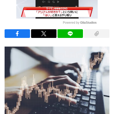
Powered by 
GliaStudios
Mute