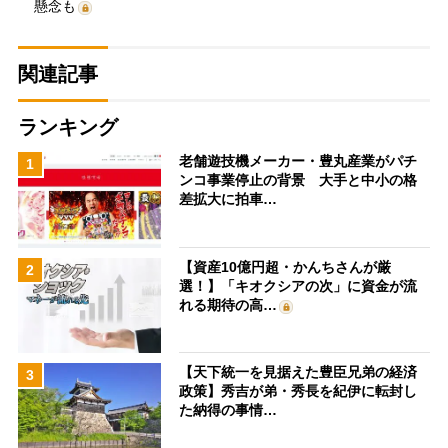
懸念も
関連記事
ランキング
老舗遊技機メーカー・豊丸産業がパチ
1
ンコ事業停止の背景 大手と中小の格
差拡大に拍車…
【資産10億円超・かんちさんが厳
2
選！】「キオクシアの次」に資金が流
れる期待の高…
【天下統一を見据えた豊臣兄弟の経済
3
政策】秀吉が弟・秀長を紀伊に転封し
た納得の事情…