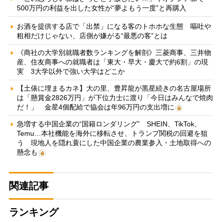
500万円の利益を出した女性が“夢よもう一度”と再購入
お酒を提供する店で「出禁」になる客のトホホな生態 嘔吐や
粗相だけじゃない、店側が嫌がる“最悪の客”とは
《商社の大学別就職者数ランキングを解剖》三菱商事、三井物
産、住友商事への就職者は「東大・早大・慶大で約6割」の現
実 3大学以外で強い大学はどこか
【土俵に埋まるカネ】大の里、豊昇龍が黒星続きの名古屋場所
は「懸賞金2826万円」が下位力士に渡り「今日はみんなで焼肉
だ！」 金星4個配給で協会は年96万円の支出増に
急増する中国企業の“国籍ロンダリング” SHEIN、TikTok、
Temu…本社機能を海外に移転させ、トランプ関税の回避を狙
う 現地人を隠れ蓑にした中国企業の農業参入・土地取得への
懸念も
関連記事
ランキング