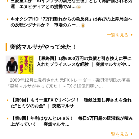
三菱重工が「AIインフラの新たな主役」として再評価される気
運 エヌビディアとの提携でAI…
キオクシアHD「7万円割れからの急反発」は再びの上昇局面へ
の反転シグナルか？ 市場のムー…
一覧を見る
突然マルサがやって来た！
【最終回】1億6000万円の負債と引き換えに手に
入れたプライスレスな経験 ｜ 突然マルサがや…
2009年12月に発行された元FXトレーダー・磯貝清明氏の著書
『突然マルサがやって来た！～FXで10億円稼い…
【第9回】もう一度FXでリベンジ！ 種銭は差し押さえを免れ
た”ヒミツのお金” ｜ 突然マルサ…
【第8回】年利はなんと14.6％！ 毎日5万円超の延滞税が積み
上がっていく ｜ 突然マルサ…
一覧を見る