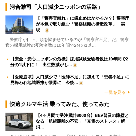
河合雅司「人口減少ニッポンの活路」
【「警察官離れ」に歯止めはかかるか？】警察庁
が本気で取り組む「警察組織の構造改革」 実
現…
警察庁が目下、頭を悩ませているのが「警察官不足」だ。警察
官の採用試験の受験者数は10年間で2分の1以…
【安全・安心ニッポンの危機】採用試験受験者数は10年間で2
分の1以下に！ 出生数減がも…
【医療崩壊】人口減少で「医師不足」に加えて「患者不足」に
見舞われ地域医療が限界に 今後…
一覧を見る
快適クルマ生活 乗ってみた、使ってみた
【4ヶ月間で受注累計6000台】BEV普及の障壁と
なる「航続距離の不安」「充電のストレス」解
消…