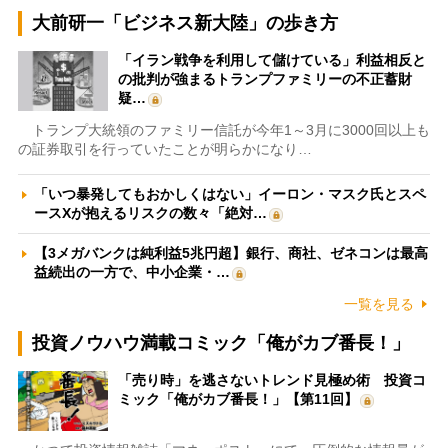
大前研一「ビジネス新大陸」の歩き方
「イラン戦争を利用して儲けている」利益相反と
の批判が強まるトランプファミリーの不正蓄財
疑…
トランプ大統領のファミリー信託が今年1～3月に3000回以上も
の証券取引を行っていたことが明らかになり…
「いつ暴発してもおかしくはない」イーロン・マスク氏とスペ
ースXが抱えるリスクの数々「絶対…
【3メガバンクは純利益5兆円超】銀行、商社、ゼネコンは最高
益続出の一方で、中小企業・…
一覧を見る
投資ノウハウ満載コミック「俺がカブ番長！」
「売り時」を逃さないトレンド見極め術 投資コ
ミック「俺がカブ番長！」【第11回】