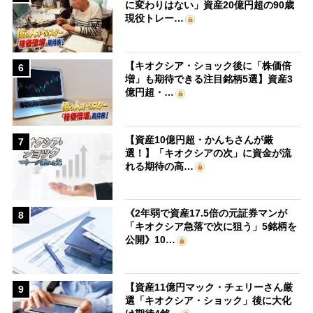
に変わりはない」資産20億円超の90歳
現役トレー…
【キオクシア・ショック後に「株価倍
6
増」も期待できる注目銘柄5選】資産3
億円超・…
【資産10億円超・かんちさんが厳
7
選！】「キオクシアの次」に資金が流
れる期待の高…
《2年弱で資産17.5倍の元証券マンが
8
「キオクシア急落で次に狙う」5銘柄を
公開》10…
【資産11億円マック・チェリーさん厳
9
選「キオクシア・ショック」後に大化