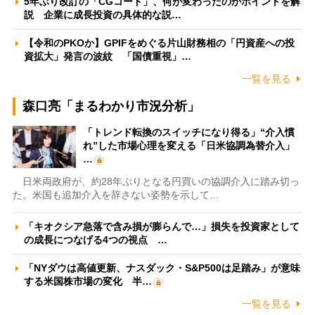
5年ぶり改訂の「CGコード」、何が変わったのかポイントを解
説 企業に成長投資の具体的な説…
【令和のPKOか】GPIFをめぐる片山財務相の「円資産への投
資拡大」発言の波紋 「国債重視」…
一覧を見る
森口亮「まるわかり市況分析」
「トレンド転換のスイッチになり得る」“介入慣
れ”した市場心理を変える「日米協調為替介入」
…
日米両政府が、約28年ぶりとなる円買いの協調介入に踏み切っ
た。米国も追加介入を辞さない姿勢を示して…
「キオクシア急落で含み損が膨らんで…」損失を投資家として
の成長につなげる4つの視点 …
「NYダウは高値更新、ナスダック・S&P500は足踏み」が意味
する米国株市場の変化 半…
一覧を見る