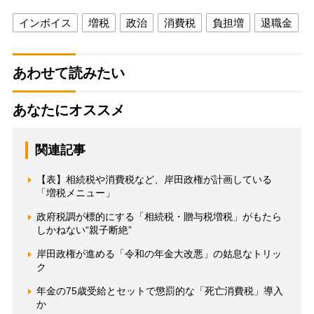
インボイス
増税
政治
消費税
負担増
退職金
あわせて読みたい
あなたにオススメ
関連記事
【表】相続税や消費税など、岸田政権が計画している
「増税メニュー」
政府税調が標的にする「相続税・贈与税増税」がもたら
しかねない“親子断絶”
岸田政権が進める「令和の年金大改悪」の姑息なトリッ
ク
年金の75歳受給とセットで懲罰的な「死亡消費税」導入
か