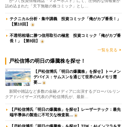
かつて投資情報雑誌「マネーポスト」にて、圧倒的な情報量が
詰め込まれた「天下無敵の株コミック」とし…
テクニカル分析・集中講義 投資コミック「俺がカブ番長！」
【第10回】
不透明相場に勝つ信用取引の極意 投資コミック「俺がカブ番
長！」【第9回】
一覧を見る
戸松信博の明日の爆騰株を探せ！
【戸松信博氏「明日の爆騰株」を探せ】トーメン
デバイス：サムスンを通じて世界のAIメモリ需
要…
新聞や雑誌など多数の金融メディアに出演するグローバルリン
クアドバイザーズ代表の戸松信博氏が、最新…
【戸松信博氏「明日の爆騰株」を探せ】レーザーテック：最先
端半導体の製造に不可欠な検査装…
【戸松信博氏「明日の爆騰株」を探せ】TDK：AIインフラを支