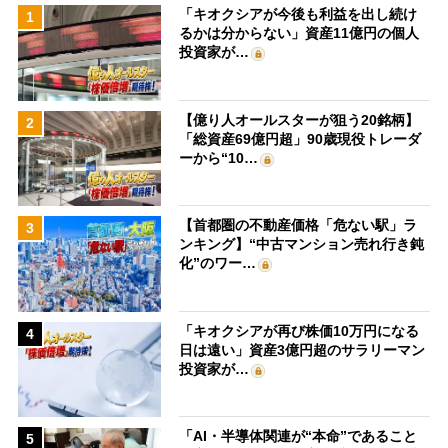
「キオクシアが今後も利益を出し続け
1
るかは分からない」資産11億円の個人
投資家が…
【億り人オールスターが狙う20銘柄】
2
「総資産69億円超」90歳現役トレーダ
ーから“10…
【首都圏の不動産価格「危ない駅」ラ
3
ンキング】“中古マンション売れ行き鈍
化”のワー…
「キオクシアが再び株価10万円になる
4
日は遠い」資産3億円超のサラリーマン
投資家が…
「AI・半導体関連が“本命”であること
5