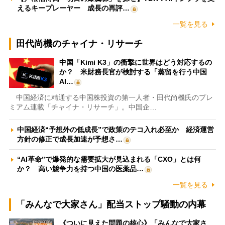
えるキープレーヤー 成長の再評…
一覧を見る
田代尚機のチャイナ・リサーチ
中国「Kimi K3」の衝撃に世界はどう対応するの
か？ 米財務長官が検討する「蒸留を行う中国
AI…
中国経済に精通する中国株投資の第一人者・田代尚機氏のプレ
ミアム連載「チャイナ・リサーチ」。中国企…
中国経済“予想外の低成長”で政策のテコ入れ必至か 経済運営
方針の修正で成長加速が予想さ…
“AI革命”で爆発的な需要拡大が見込まれる「CXO」とは何
か？ 高い競争力を持つ中国の医薬品…
一覧を見る
「みんなで大家さん」配当ストップ騒動の内幕
《ついに見えた問題の核心》「みんなで大家さ