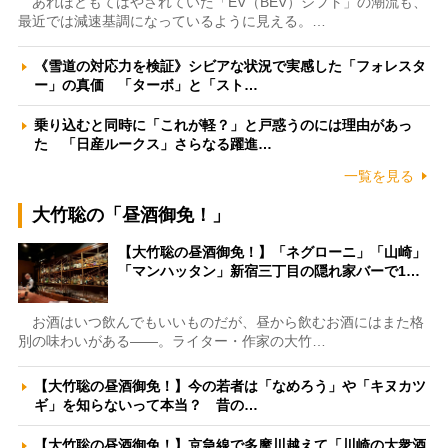
あれほどもてはやされていた「EV（BEV）シフト」の潮流も、
最近では減速基調になっているように見える。…
《雪道の対応力を検証》シビアな状況で実感した「フォレスタ
ー」の真価 「ターボ」と「スト…
乗り込むと同時に「これが軽？」と戸惑うのには理由があっ
た 「日産ルークス」さらなる躍進…
一覧を見る
大竹聡の「昼酒御免！」
【大竹聡の昼酒御免！】「ネグローニ」「山崎」
「マンハッタン」新宿三丁目の隠れ家バーで1…
お酒はいつ飲んでもいいものだが、昼から飲むお酒にはまた格
別の味わいがある――。ライター・作家の大竹…
【大竹聡の昼酒御免！】今の若者は「なめろう」や「キヌカツ
ギ」を知らないって本当？ 昔の…
【大竹聡の昼酒御免！】京急線で多摩川越えて「川崎の大衆酒