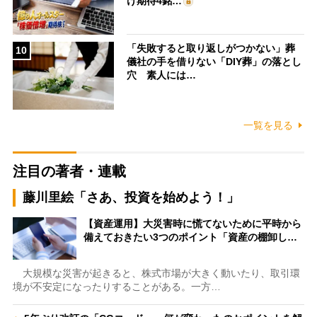
け期待4銘…
「失敗すると取り返しがつかない」葬
10
儀社の手を借りない「DIY葬」の落とし
穴 素人には…
一覧を見る
注目の著者・連載
藤川里絵「さあ、投資を始めよう！」
【資産運用】大災害時に慌てないために平時から
備えておきたい3つのポイント「資産の棚卸し…
大規模な災害が起きると、株式市場が大きく動いたり、取引環
境が不安定になったりすることがある。一方…