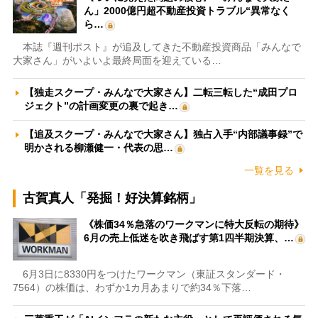
ん」2000億円超不動産投資トラブル“異常なく
ら…
本誌『週刊ポスト』が追及してきた不動産投資商品「みんなで
大家さん」がいよいよ最終局面を迎えている…
【独走スクープ・みんなで大家さん】二転三転した“成田プロ
ジェクト”の計画変更の裏で起き…
【追及スクープ・みんなで大家さん】独占入手“内部議事録”で
明かされる柳瀬健一・代表の思…
一覧を見る
古賀真人「発掘！好決算銘柄」
《株価34％急落のワークマンに特大反転の期待》
6月の売上低迷を吹き飛ばす第1四半期決算、…
6月3日に8330円をつけたワークマン（東証スタンダード・
7564）の株価は、わずか1カ月あまりで約34％下落…