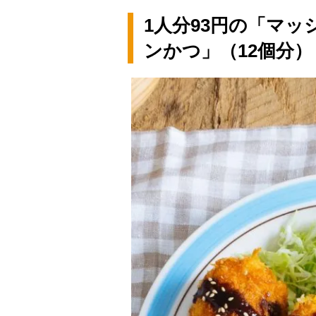
1人分93円の「マ
ンかつ」（12個分）