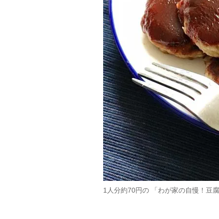
1人分約70円の 「わが家の自慢！豆