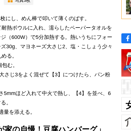
写真3枚
12枚にし、めん棒で叩いて薄くのばす。
て耐熱ボウルに入れ、濡らしたペーパータオルを
ジ（600W）で5分加熱する。熱いうちにフォー
ズ30g、マヨネーズ大さじ2、塩・こしょう少々
丸める。
個包む。
水大さじ3をよく混ぜて【3】につけたら、パン粉
さ5mmほど入れて中火で熱し、【4】を並べ、6
する。
適量を添える。
わが家の自慢！豆腐ハンバーグ」