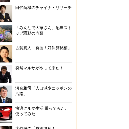
田代尚機のチャイナ・リサーチ
「みんなで大家さん」配当スト
ップ騒動の内幕
古賀真人「発掘！好決算銘柄」
突然マルサがやって来た！
河合雅司「人口減少ニッポンの
活路」
快適クルマ生活 乗ってみた、
使ってみた
大竹聡の「昼酒御免！」