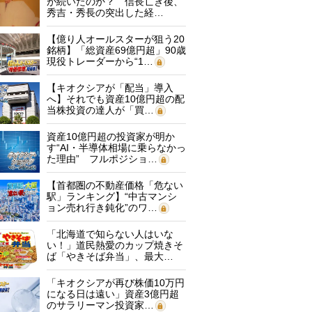
が続いたのか？ 信長亡き後、
秀吉・秀長の突出した経…
【億り人オールスターが狙う20
銘柄】「総資産69億円超」90歳
現役トレーダーから“1…
【キオクシアが「配当」導入
へ】それでも資産10億円超の配
当株投資の達人が「買…
資産10億円超の投資家が明か
す“AI・半導体相場に乗らなかっ
た理由” フルポジショ…
【首都圏の不動産価格「危ない
駅」ランキング】“中古マンシ
ョン売れ行き鈍化”のワ…
「北海道で知らない人はいな
い！」道民熱愛のカップ焼きそ
ば「やきそば弁当」、最大…
「キオクシアが再び株価10万円
になる日は遠い」資産3億円超
のサラリーマン投資家…