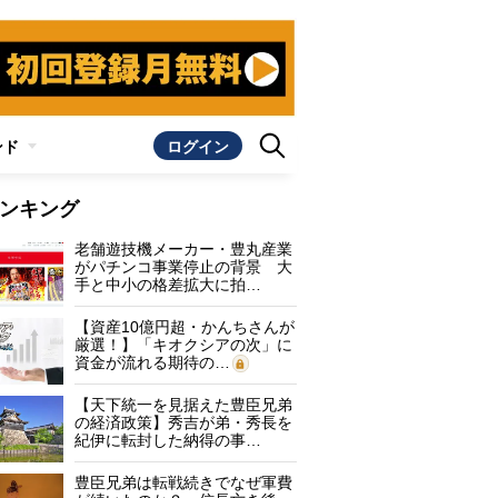
ンド
ログイン
ンキング
老舗遊技機メーカー・豊丸産業
がパチンコ事業停止の背景 大
手と中小の格差拡大に拍…
【資産10億円超・かんちさんが
厳選！】「キオクシアの次」に
資金が流れる期待の…
【天下統一を見据えた豊臣兄弟
の経済政策】秀吉が弟・秀長を
紀伊に転封した納得の事…
豊臣兄弟は転戦続きでなぜ軍費