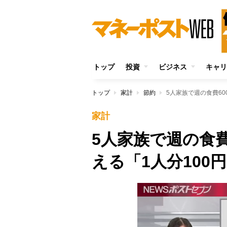
トップ
投資
ビジネス
キャリ
トップ
家計
節約
5人家族で週の食費6
家計
5人家族で週の食費
える「1人分100