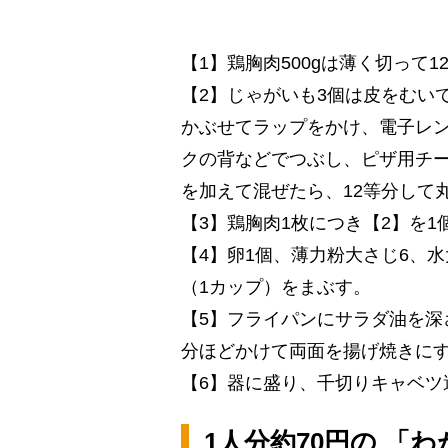
【1】鶏胸肉500gは薄く切って
【2】じゃがいも3個は皮をむい
かぶせてラップをかけ、電子レン
クの背などでつぶし、ピザ用チー
を加えて混ぜたら、12等分して
【3】鶏胸肉1枚につき【2】を1
【4】卵1個、薄力粉大さじ6、
（1カップ）をまぶす。
【5】フライパンにサラダ油を深
分ほどかけて両面を揚げ焼きに
【6】器に盛り、千切りキャベツ
1人分約70円の 「