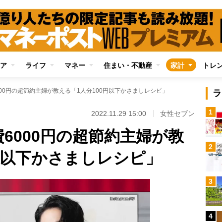
ア
ライフ
マネー
住まい・不動産
家計
トレ
000円の超節約主婦が教える「1人分100円以下かさましレシピ」
ラ
1
2022.11.29 15:00
女性セブン
6000円の超節約主婦が教
2
円以下かさましレシピ」
3
4