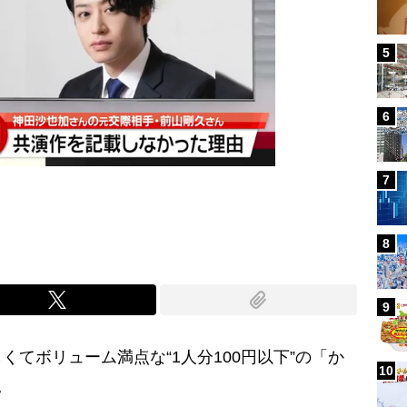
5
6
7
8
9
てボリューム満点な“1人分100円以下”の「か
10
。