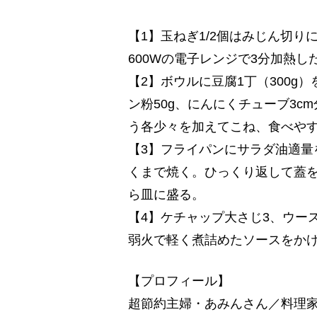
【1】玉ねぎ1/2個はみじん切
600Wの電子レンジで3分加熱し
【2】ボウルに豆腐1丁（300g
ン粉50g、にんにくチューブ3c
う各少々を加えてこね、食べや
【3】フライパンにサラダ油適量
くまで焼く。ひっくり返して蓋を
ら皿に盛る。
【4】ケチャップ大さじ3、ウー
弱火で軽く煮詰めたソースをか
【プロフィール】
超節約主婦・あみんさん／料理家