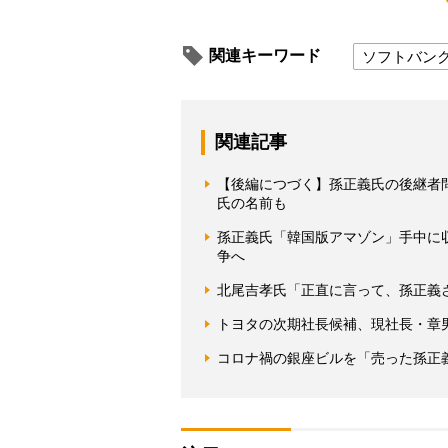
関連キーワード
ソフトバン
関連記事
【後編につづく】孫正義氏の後継者
氏の名前も
孫正義氏「韓国版アマゾン」手中に
争へ
北尾吉孝氏「正直に言って、孫正義
トヨタの次期社長候補、現社長・章
コロナ禍の銀座ビルを「売った孫正