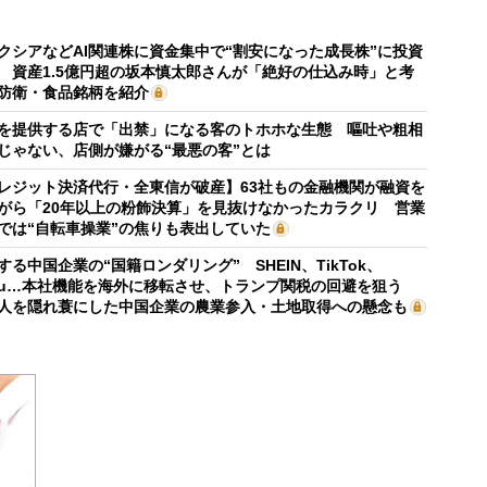
クシアなどAI関連株に資金集中で“割安になった成長株”に投資
 資産1.5億円超の坂本慎太郎さんが「絶好の仕込み時」と考
防衛・食品銘柄を紹介
を提供する店で「出禁」になる客のトホホな生態 嘔吐や粗相
じゃない、店側が嫌がる“最悪の客”とは
レジット決済代行・全東信が破産】63社もの金融機関が融資を
がら「20年以上の粉飾決算」を見抜けなかったカラクリ 営業
では“自転車操業”の焦りも表出していた
する中国企業の“国籍ロンダリング” SHEIN、TikTok、
mu…本社機能を海外に移転させ、トランプ関税の回避を狙う
人を隠れ蓑にした中国企業の農業参入・土地取得への懸念も