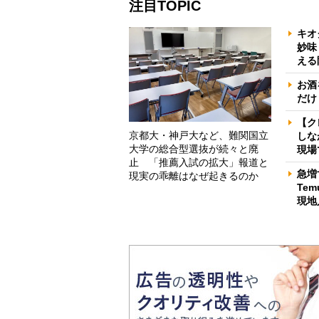
注目TOPIC
キオ
妙味
える
お酒
だけ
【ク
京都大・神戸大など、難関国立
しな
大学の総合型選抜が続々と廃
現場
止 「推薦入試の拡大」報道と
急増
現実の乖離はなぜ起きるのか
Te
現地