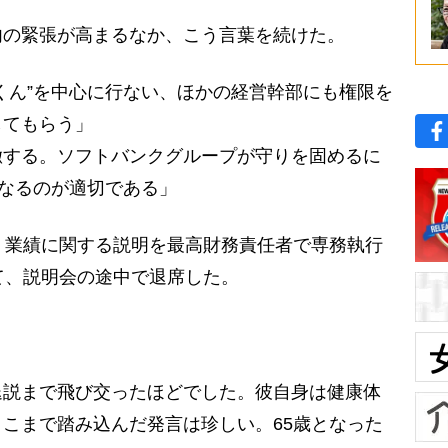
の緊張が高まるなか、こう言葉を続けた。
くん”を中心に行ない、ほかの経営幹部にも権限を
してもらう」
徹する。ソフトバンクグループが守りを固めるに
になるのが適切である」
、業績に関する説明を最高財務責任者で専務執行
て、説明会の途中で退席した。
。
退説まで飛び交ったほどでした。彼自身は健康体
こまで踏み込んだ発言は珍しい。65歳となった