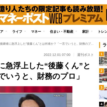
ア
ライフ
マネー
住まい・不動産
家計
トレ
孫正義氏の後継者に急浮上した“後藤くん”とは何者か？「一言でいうと、財務のプロ」
ラ
1
2022.12.01 07:00
週刊ポスト
に急浮上した“後藤くん”と
2
でいうと、財務のプロ」
3
4