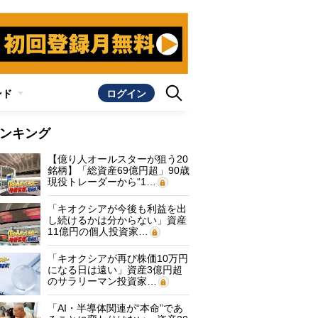
ンド
ログイン
ンキング
【億り人オールスターが狙う20
銘柄】「総資産69億円超」90歳
現役トレーダーから“1…
「キオクシアが今後も利益を出
し続けるかは分からない」資産
11億円の個人投資家…
「キオクシアが再び株価10万円
になる日は遠い」資産3億円超
のサラリーマン投資家…
「AI・半導体関連が“本命”であ