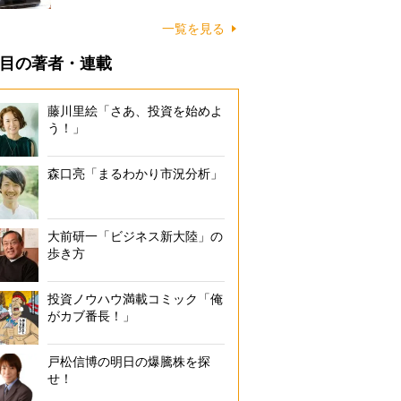
一覧を見る
目の著者・連載
藤川里絵「さあ、投資を始めよ
う！」
森口亮「まるわかり市況分析」
大前研一「ビジネス新大陸」の
歩き方
投資ノウハウ満載コミック「俺
がカブ番長！」
戸松信博の明日の爆騰株を探
せ！