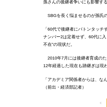
孫さんの後継者争いにも影響す
SBGを長く悩ませるのが孫氏
「60代で後継者にバトンタッチ
ナンバー2は定着せず、60代に
不在”の現状だ。
2010年7月には後継者育成の
12年経過した現在も跡継ぎは現
「アカデミア関係者からは、な
（前出・経済部記者）