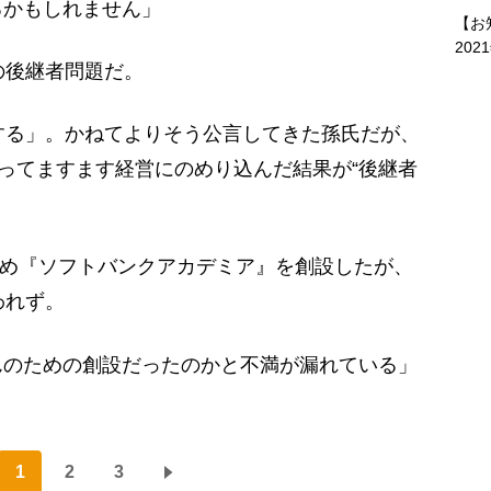
るかもしれません」
【お
202
の後継者問題だ。
する」。かねてよりそう公言してきた孫氏だが、
入ってますます経営にのめり込んだ結果が“後継者
ため『ソフトバンクアカデミア』を創設したが、
われず。
んのための創設だったのかと不満が漏れている」
1
2
3