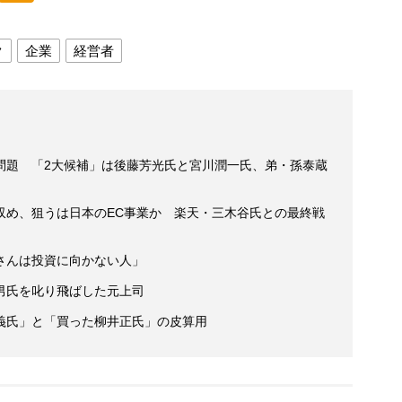
ク
企業
経営者
問題 「2大候補」は後藤芳光氏と宮川潤一氏、弟・孫泰蔵
収め、狙うは日本のEC事業か 楽天・三木谷氏との最終戦
さんは投資に向かない人」
男氏を叱り飛ばした元上司
義氏」と「買った柳井正氏」の皮算用