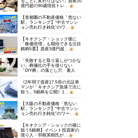
ることに変わりはない」資産20
億円超の90歳現役トレ…
【首都圏の不動産価格「危ない
駅」ランキング】“中古マンシ
ョン売れ行き鈍化”のワ…
【キオクシア・ショック後に
「株価倍増」も期待できる注目
銘柄5選】資産3億円超…
「失敗すると取り返しがつかな
い」葬儀社の手を借りない
「DIY葬」の落とし穴 素人
に…
《2年弱で資産17.5倍の元証券
マンが「キオクシア急落で次に
狙う」5銘柄を公開》1…
【大阪の不動産価格「危ない
駅」ランキング】“中古マンシ
ョン売れ行き鈍化”のワー…
【キオクシア・ショックの後に
狙う5銘柄】イベント投資家の
億り人・羽根英樹氏が…