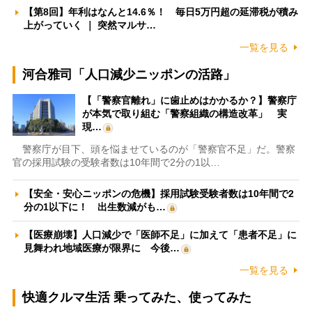
【第8回】年利はなんと14.6％！ 毎日5万円超の延滞税が積み
上がっていく ｜ 突然マルサ…
一覧を見る
河合雅司「人口減少ニッポンの活路」
【「警察官離れ」に歯止めはかかるか？】警察庁
が本気で取り組む「警察組織の構造改革」 実
現…
警察庁が目下、頭を悩ませているのが「警察官不足」だ。警察
官の採用試験の受験者数は10年間で2分の1以…
【安全・安心ニッポンの危機】採用試験受験者数は10年間で2
分の1以下に！ 出生数減がも…
【医療崩壊】人口減少で「医師不足」に加えて「患者不足」に
見舞われ地域医療が限界に 今後…
一覧を見る
快適クルマ生活 乗ってみた、使ってみた