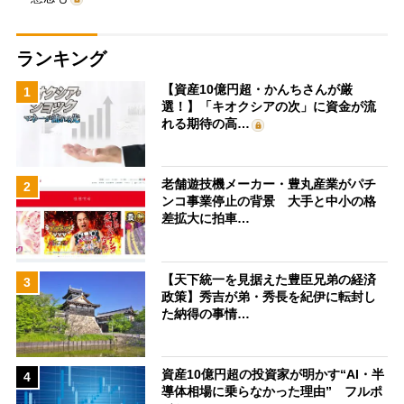
ランキング
【資産10億円超・かんちさんが厳
1
選！】「キオクシアの次」に資金が流
れる期待の高…
老舗遊技機メーカー・豊丸産業がパチ
2
ンコ事業停止の背景 大手と中小の格
差拡大に拍車…
【天下統一を見据えた豊臣兄弟の経済
3
政策】秀吉が弟・秀長を紀伊に転封し
た納得の事情…
資産10億円超の投資家が明かす“AI・半
4
導体相場に乗らなかった理由” フルポ