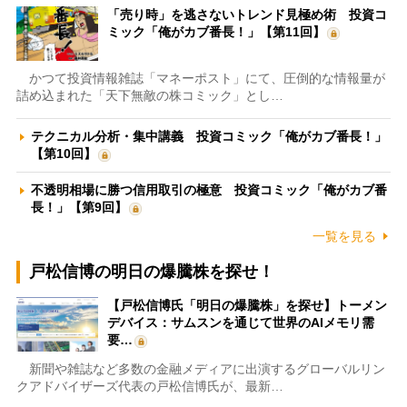
「売り時」を逃さないトレンド見極め術 投資コ
ミック「俺がカブ番長！」【第11回】
かつて投資情報雑誌「マネーポスト」にて、圧倒的な情報量が
詰め込まれた「天下無敵の株コミック」とし…
テクニカル分析・集中講義 投資コミック「俺がカブ番長！」
【第10回】
不透明相場に勝つ信用取引の極意 投資コミック「俺がカブ番
長！」【第9回】
一覧を見る
戸松信博の明日の爆騰株を探せ！
【戸松信博氏「明日の爆騰株」を探せ】トーメン
デバイス：サムスンを通じて世界のAIメモリ需
要…
新聞や雑誌など多数の金融メディアに出演するグローバルリン
クアドバイザーズ代表の戸松信博氏が、最新…