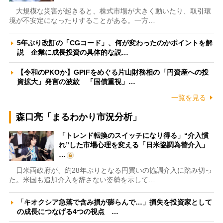
大規模な災害が起きると、株式市場が大きく動いたり、取引環
境が不安定になったりすることがある。一方…
5年ぶり改訂の「CGコード」、何が変わったのかポイントを解
説 企業に成長投資の具体的な説…
【令和のPKOか】GPIFをめぐる片山財務相の「円資産への投
資拡大」発言の波紋 「国債重視」…
一覧を見る
森口亮「まるわかり市況分析」
「トレンド転換のスイッチになり得る」“介入慣
れ”した市場心理を変える「日米協調為替介入」
…
日米両政府が、約28年ぶりとなる円買いの協調介入に踏み切っ
た。米国も追加介入を辞さない姿勢を示して…
「キオクシア急落で含み損が膨らんで…」損失を投資家として
の成長につなげる4つの視点 …