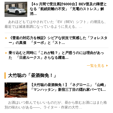
【4ヶ月間で受注累計6000台】BEV普及の障壁と
なる「航続距離の不安」「充電のストレス」解
消…
あれほどもてはやされていた「EV（BEV）シフト」の潮流も、
最近では減速基調になっているように見える。…
《雪道の対応力を検証》シビアな状況で実感した「フォレスタ
ー」の真価 「ターボ」と「スト…
乗り込むと同時に「これが軽？」と戸惑うのには理由があっ
た 「日産ルークス」さらなる躍進…
一覧を見る
大竹聡の「昼酒御免！」
【大竹聡の昼酒御免！】「ネグローニ」「山崎」
「マンハッタン」新宿三丁目の隠れ家バーで1…
お酒はいつ飲んでもいいものだが、昼から飲むお酒にはまた格
別の味わいがある――。ライター・作家の大竹…