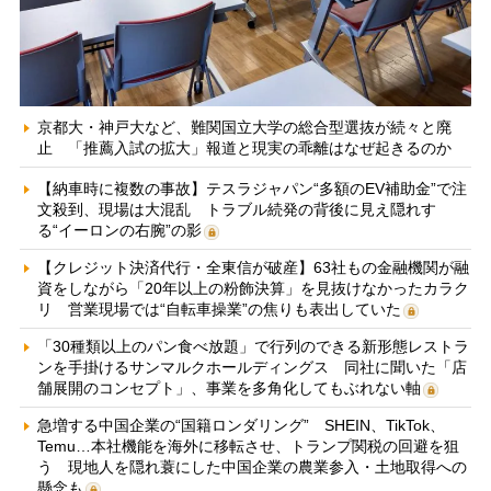
京都大・神戸大など、難関国立大学の総合型選抜が続々と廃
止 「推薦入試の拡大」報道と現実の乖離はなぜ起きるのか
【納車時に複数の事故】テスラジャパン“多額のEV補助金”で注
文殺到、現場は大混乱 トラブル続発の背後に見え隠れす
る“イーロンの右腕”の影
【クレジット決済代行・全東信が破産】63社もの金融機関が融
資をしながら「20年以上の粉飾決算」を見抜けなかったカラク
リ 営業現場では“自転車操業”の焦りも表出していた
「30種類以上のパン食べ放題」で行列のできる新形態レストラ
ンを手掛けるサンマルクホールディングス 同社に聞いた「店
舗展開のコンセプト」、事業を多角化してもぶれない軸
急増する中国企業の“国籍ロンダリング” SHEIN、TikTok、
Temu…本社機能を海外に移転させ、トランプ関税の回避を狙
う 現地人を隠れ蓑にした中国企業の農業参入・土地取得への
懸念も