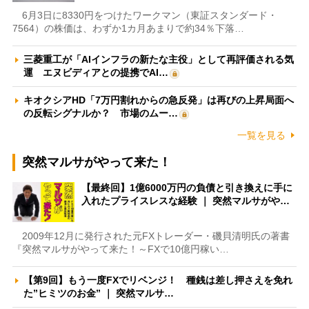
6月3日に8330円をつけたワークマン（東証スタンダード・
7564）の株価は、わずか1カ月あまりで約34％下落…
三菱重工が「AIインフラの新たな主役」として再評価される気
運 エヌビディアとの提携でAI…
キオクシアHD「7万円割れからの急反発」は再びの上昇局面へ
の反転シグナルか？ 市場のムー…
一覧を見る
突然マルサがやって来た！
【最終回】1億6000万円の負債と引き換えに手に
入れたプライスレスな経験 ｜ 突然マルサがや…
2009年12月に発行された元FXトレーダー・磯貝清明氏の著書
『突然マルサがやって来た！～FXで10億円稼い…
【第9回】もう一度FXでリベンジ！ 種銭は差し押さえを免れ
た”ヒミツのお金” ｜ 突然マルサ…