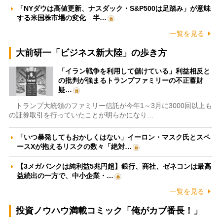
「NYダウは高値更新、ナスダック・S&P500は足踏み」が意味
する米国株市場の変化 半…
一覧を見る
大前研一「ビジネス新大陸」の歩き方
「イラン戦争を利用して儲けている」利益相反と
の批判が強まるトランプファミリーの不正蓄財
疑…
トランプ大統領のファミリー信託が今年1～3月に3000回以上も
の証券取引を行っていたことが明らかになり…
「いつ暴発してもおかしくはない」イーロン・マスク氏とスペ
ースXが抱えるリスクの数々「絶対…
【3メガバンクは純利益5兆円超】銀行、商社、ゼネコンは最高
益続出の一方で、中小企業・…
一覧を見る
投資ノウハウ満載コミック「俺がカブ番長！」