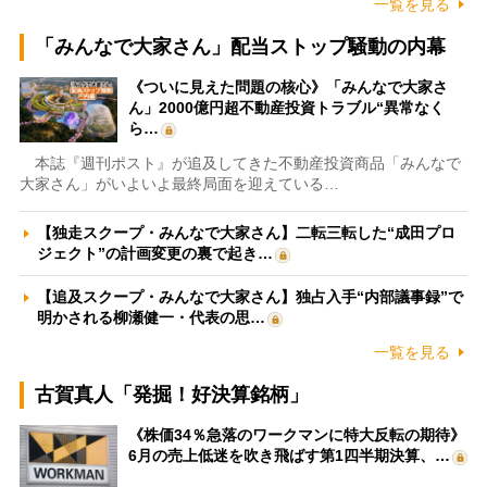
一覧を見る
「みんなで大家さん」配当ストップ騒動の内幕
《ついに見えた問題の核心》「みんなで大家さ
ん」2000億円超不動産投資トラブル“異常なく
ら…
本誌『週刊ポスト』が追及してきた不動産投資商品「みんなで
大家さん」がいよいよ最終局面を迎えている…
【独走スクープ・みんなで大家さん】二転三転した“成田プロ
ジェクト”の計画変更の裏で起き…
【追及スクープ・みんなで大家さん】独占入手“内部議事録”で
明かされる柳瀬健一・代表の思…
一覧を見る
古賀真人「発掘！好決算銘柄」
《株価34％急落のワークマンに特大反転の期待》
6月の売上低迷を吹き飛ばす第1四半期決算、…