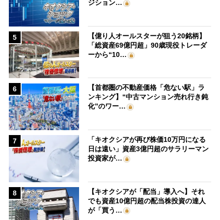
ジション…
【億り人オールスターが狙う20銘柄】
5
「総資産69億円超」90歳現役トレーダ
ーから“10…
【首都圏の不動産価格「危ない駅」ラ
6
ンキング】“中古マンション売れ行き鈍
化”のワー…
「キオクシアが再び株価10万円になる
7
日は遠い」資産3億円超のサラリーマン
投資家が…
【キオクシアが「配当」導入へ】それ
8
でも資産10億円超の配当株投資の達人
が「買う…