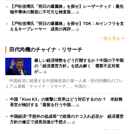
【戸松信博氏「明日の爆騰株」を探せ】レーザーテック：最先
端半導体の製造に不可欠な検査装…
【戸松信博氏「明日の爆騰株」を探せ】TDK：AIインフラを支
えるキープレーヤー 成長の再評…
一覧を見る
田代尚機のチャイナ・リサーチ
厳しい経済情勢をどう打開するか？中国の下半期
の「経済運営方針」を読み解く 需要不足対策
が…
中国経済に精通する中国株投資の第一人者・田代尚機氏のプレ
ミアム連載「チャイナ・リサーチ」。中国の…
中国「Kimi K3」の衝撃に世界はどう対応するのか？ 米財務
長官が検討する「蒸留を行う中国…
中国経済“予想外の低成長”で政策のテコ入れ必至か 経済運営
方針の修正で成長加速が予想さ…