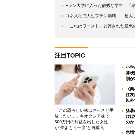
Fラン大学に入った優秀な学生 「
コネ入社で人生プラン崩壊… 超大
「これはワースト」と評された最悪
注目TOPIC
小学
薄状
別が
《商
住友
以外
「この恐ろしい株はさっさと手
猛暑
放したい…」キオクシア株で
けば
500万円の利益を出した女性
のか
が“夢よもう一度”と再購入
急増