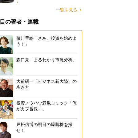
一覧を見る
目の著者・連載
藤川里絵「さあ、投資を始めよ
う！」
森口亮「まるわかり市況分析」
大前研一「ビジネス新大陸」の
歩き方
投資ノウハウ満載コミック「俺
がカブ番長！」
戸松信博の明日の爆騰株を探
せ！