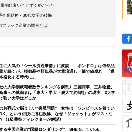
結果的に良いことずくめだった」
手企業勤務・30代女子の後悔
のブラック企業の慣例とは
生に人気の「シール流通事情」に変調 「ボンドロ」は依然品
態が続くが、模倣品や類似品が大量流通し一部で値崩れ 「選
本格化する時代に」
社の大学別就職者数ランキングを解剖》三菱商事、三井物産、
商事への就職者は「東大・早大・慶大で約6割」の現実 3大学
で強い大学はどこか
のお葬式で悩ましい“喪服問題” 女性は「ワンピースを着てい
OK」という俗説に潜む誤解、なぜ「ジャケット」がマストな
？《1級葬祭ディレクターが解説》
する中国企業の“国籍ロンダリング” SHEIN、TikTok、