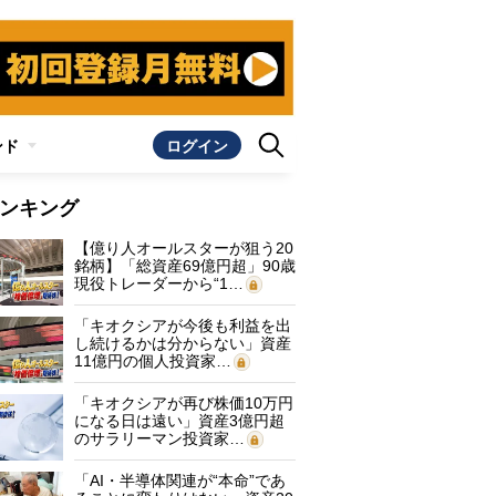
ンド
ログイン
ンキング
【億り人オールスターが狙う20
銘柄】「総資産69億円超」90歳
現役トレーダーから“1…
「キオクシアが今後も利益を出
し続けるかは分からない」資産
11億円の個人投資家…
「キオクシアが再び株価10万円
になる日は遠い」資産3億円超
のサラリーマン投資家…
「AI・半導体関連が“本命”であ