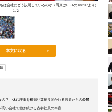
会社にどう説明しているのか（写真はFIFAのTwitterより）
ブルー
1
/
2
本文に戻る
味
なの？ 休む理由を根掘り葉掘り聞かれる若者たちの憂鬱
が高い会社で働き続ける古参社員の本音