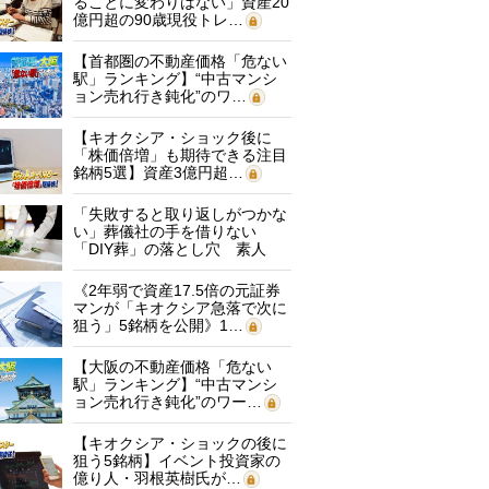
ることに変わりはない」資産20
億円超の90歳現役トレ…
【首都圏の不動産価格「危ない
駅」ランキング】“中古マンシ
ョン売れ行き鈍化”のワ…
【キオクシア・ショック後に
「株価倍増」も期待できる注目
銘柄5選】資産3億円超…
「失敗すると取り返しがつかな
い」葬儀社の手を借りない
「DIY葬」の落とし穴 素人
に…
《2年弱で資産17.5倍の元証券
マンが「キオクシア急落で次に
狙う」5銘柄を公開》1…
【大阪の不動産価格「危ない
駅」ランキング】“中古マンシ
ョン売れ行き鈍化”のワー…
【キオクシア・ショックの後に
狙う5銘柄】イベント投資家の
億り人・羽根英樹氏が…