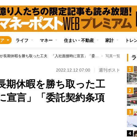
ア
ライフ
マネー
住まい・不動産
家計
トレ
W杯現地観戦組が長期休暇を勝ち取った工夫 「入社面接時に宣言」「委託契約条項に“W杯”」
写真一覧
ラ
1
2022.12.12 07:00
週刊ポスト
長期休暇を勝ち取った工
2
に宣言」「委託契約条項
3
4
Loaded
: