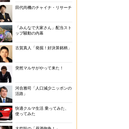
のゴミ袋を膨らませて日本代表に声援を送る大勢のサポーターたち（12
田代尚機のチャイナ・リサーチ
「みんなで大家さん」配当スト
ップ騒動の内幕
古賀真人「発掘！好決算銘柄」
突然マルサがやって来た！
河合雅司「人口減少ニッポンの
活路」
快適クルマ生活 乗ってみた、
使ってみた
大竹聡の「昼酒御免！」