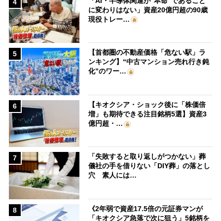
「AI・半導体関連が“本命”であること
4
に変わりはない」資産20億円超の90歳
現役トレー…
【首都圏の不動産価格「危ない駅」ラ
5
ンキング】“中古マンション売れ行き鈍
化”のワー…
【キオクシア・ショック後に「株価倍
6
増」も期待できる注目銘柄5選】資産3
億円超・…
「失敗すると取り返しがつかない」葬
7
儀社の手を借りない「DIY葬」の落とし
穴 素人には…
《2年弱で資産17.5倍の元証券マンが
8
「キオクシア急落で次に狙う」5銘柄を