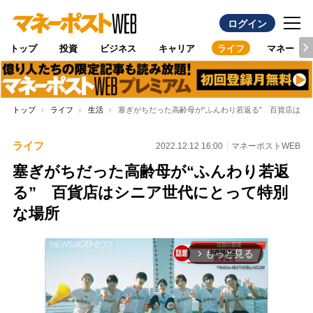
ログイン
トップ
投資
ビジネス
キャリア
ライフ
マネー
トップ
ライフ
生活
塞ぎがちだった高齢母が“ふんわり若返る” 百貨店はシ
ライフ
2022.12.12 16:00
マネーポストWEB
塞ぎがちだった高齢母が“ふんわり若返
る” 百貨店はシニア世代にとって特別
な場所
もっと見る
arrow_forward_ios