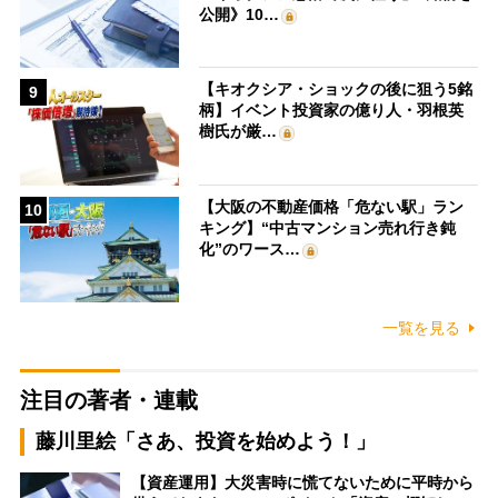
公開》10…
【キオクシア・ショックの後に狙う5銘
9
柄】イベント投資家の億り人・羽根英
樹氏が厳…
【大阪の不動産価格「危ない駅」ラン
10
キング】“中古マンション売れ行き鈍
化”のワース…
一覧を見る
注目の著者・連載
藤川里絵「さあ、投資を始めよう！」
【資産運用】大災害時に慌てないために平時から