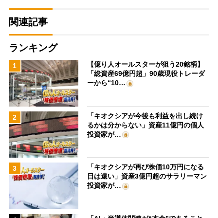
関連記事
ランキング
【億り人オールスターが狙う20銘柄】
1
「総資産69億円超」90歳現役トレーダ
ーから“10…
「キオクシアが今後も利益を出し続け
2
るかは分からない」資産11億円の個人
投資家が…
「キオクシアが再び株価10万円になる
3
日は遠い」資産3億円超のサラリーマン
投資家が…