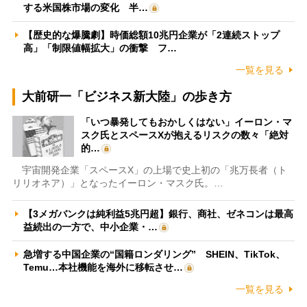
する米国株市場の変化 半…
【歴史的な爆騰劇】時価総額10兆円企業が「2連続ストップ
高」「制限値幅拡大」の衝撃 フ…
一覧を見る
大前研一「ビジネス新大陸」の歩き方
「いつ暴発してもおかしくはない」イーロン・マ
スク氏とスペースXが抱えるリスクの数々「絶対
的…
宇宙開発企業「スペースX」の上場で史上初の「兆万長者（ト
リリオネア）」となったイーロン・マスク氏。…
【3メガバンクは純利益5兆円超】銀行、商社、ゼネコンは最高
益続出の一方で、中小企業・…
急増する中国企業の“国籍ロンダリング” SHEIN、TikTok、
Temu…本社機能を海外に移転させ…
一覧を見る