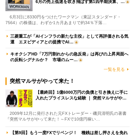
6月の売上低迷を吹き飛ばす第1四半期決算、…
6月3日に8330円をつけたワークマン（東証スタンダード・
7564）の株価は、わずか1カ月あまりで約34％下落…
三菱重工が「AIインフラの新たな主役」として再評価される気
運 エヌビディアとの提携でAI…
キオクシアHD「7万円割れからの急反発」は再びの上昇局面へ
の反転シグナルか？ 市場のムー…
一覧を見る
突然マルサがやって来た！
【最終回】1億6000万円の負債と引き換えに手に
入れたプライスレスな経験 ｜ 突然マルサがや…
2009年12月に発行された元FXトレーダー・磯貝清明氏の著書
『突然マルサがやって来た！～FXで10億円稼い…
【第9回】もう一度FXでリベンジ！ 種銭は差し押さえを免れ