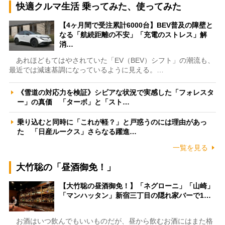
快適クルマ生活 乗ってみた、使ってみた
【4ヶ月間で受注累計6000台】BEV普及の障壁と
なる「航続距離の不安」「充電のストレス」解
消…
あれほどもてはやされていた「EV（BEV）シフト」の潮流も、
最近では減速基調になっているように見える。…
《雪道の対応力を検証》シビアな状況で実感した「フォレスタ
ー」の真価 「ターボ」と「スト…
乗り込むと同時に「これが軽？」と戸惑うのには理由があっ
た 「日産ルークス」さらなる躍進…
一覧を見る
大竹聡の「昼酒御免！」
【大竹聡の昼酒御免！】「ネグローニ」「山崎」
「マンハッタン」新宿三丁目の隠れ家バーで1…
お酒はいつ飲んでもいいものだが、昼から飲むお酒にはまた格