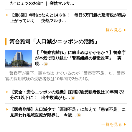
た”ヒミツのお金” ｜ 突然マルサ…
【第8回】年利はなんと14.6％！ 毎日5万円超の延滞税が積み
上がっていく ｜ 突然マルサ…
一覧を見る
河合雅司「人口減少ニッポンの活路」
【「警察官離れ」に歯止めはかかるか？】警察庁
が本気で取り組む「警察組織の構造改革」 実
現…
警察庁が目下、頭を悩ませているのが「警察官不足」だ。警察
官の採用試験の受験者数は10年間で2分の1以…
【安全・安心ニッポンの危機】採用試験受験者数は10年間で2
分の1以下に！ 出生数減がも…
【医療崩壊】人口減少で「医師不足」に加えて「患者不足」に
見舞われ地域医療が限界に 今後…
一覧を見る