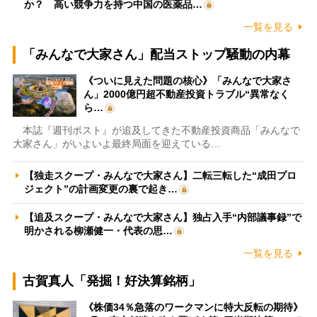
か？ 高い競争力を持つ中国の医薬品…
一覧を見る
「みんなで大家さん」配当ストップ騒動の内幕
《ついに見えた問題の核心》「みんなで大家さ
ん」2000億円超不動産投資トラブル“異常なく
ら…
本誌『週刊ポスト』が追及してきた不動産投資商品「みんなで
大家さん」がいよいよ最終局面を迎えている…
【独走スクープ・みんなで大家さん】二転三転した“成田プロ
ジェクト”の計画変更の裏で起き…
【追及スクープ・みんなで大家さん】独占入手“内部議事録”で
明かされる柳瀬健一・代表の思…
一覧を見る
古賀真人「発掘！好決算銘柄」
《株価34％急落のワークマンに特大反転の期待》