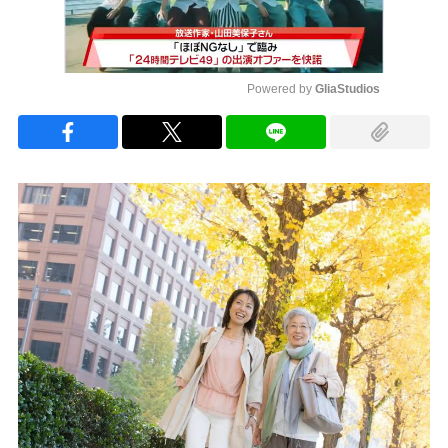
Powered by 
GliaStudios
Mute