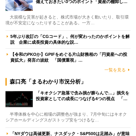
備えておきたい3つのポイント「資産の棚卸し…
大規模な災害が起きると、株式市場が大きく動いたり、取引環
境が不安定になったりすることがある。一方…
5年ぶり改訂の「CGコード」、何が変わったのかポイントを解
説 企業に成長投資の具体的な説…
【令和のPKOか】GPIFをめぐる片山財務相の「円資産への投
資拡大」発言の波紋 「国債重視」…
一覧を見る
森口亮「まるわかり市況分析」
「キオクシア急落で含み損が膨らんで…」損失を
投資家としての成長につなげる4つの視点 「…
半導体株を中心に相場の調整色が強まり、7月中旬にはキオク
シアホールディングスがストップ安をつけるな…
「NYダウは高値更新、ナスダック・S&P500は足踏み」が意味