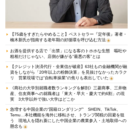
【75歳をすぎたらやめること】ベストセラー『定年後』著者・
楠木新氏が指南する老年期の好循環を呼び込む方法
お酒を提供する店で「出禁」になる客のトホホな生態 嘔吐や
粗相だけじゃない、店側が嫌がる“最悪の客”とは
【クレジット決済代行・全東信が破産】63社もの金融機関が融
資をしながら「20年以上の粉飾決算」を見抜けなかったカラク
リ 営業現場では“自転車操業”の焦りも表出していた
《商社の大学別就職者数ランキングを解剖》三菱商事、三井物
産、住友商事への就職者は「東大・早大・慶大で約6割」の現
実 3大学以外で強い大学はどこか
急増する中国企業の“国籍ロンダリング” SHEIN、TikTok、
Temu…本社機能を海外に移転させ、トランプ関税の回避を狙
う 現地人を隠れ蓑にした中国企業の農業参入・土地取得への
懸念も