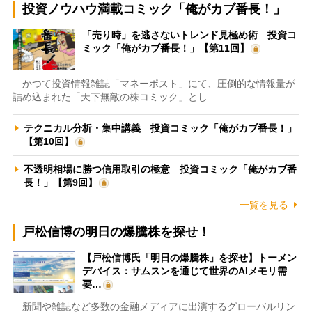
投資ノウハウ満載コミック「俺がカブ番長！」
「売り時」を逃さないトレンド見極め術 投資コ
ミック「俺がカブ番長！」【第11回】
かつて投資情報雑誌「マネーポスト」にて、圧倒的な情報量が
詰め込まれた「天下無敵の株コミック」とし…
テクニカル分析・集中講義 投資コミック「俺がカブ番長！」
【第10回】
不透明相場に勝つ信用取引の極意 投資コミック「俺がカブ番
長！」【第9回】
一覧を見る
戸松信博の明日の爆騰株を探せ！
【戸松信博氏「明日の爆騰株」を探せ】トーメン
デバイス：サムスンを通じて世界のAIメモリ需
要…
新聞や雑誌など多数の金融メディアに出演するグローバルリン